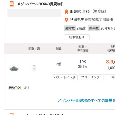
メゾンパールBOXの賃貸物件
船越駅 歩
7
分 （男鹿線）
秋田県男鹿市船越字那場掛
2階建
20年6ヶ
総階数
築年数
駐車場あり
間取り
賃
間取り図
階数
専有面積
管理
3.9
1DK
2階
35.6㎡
1,00
バス・トイレ別
フローリング
南
提供
メゾンパールBOXのすべての部屋