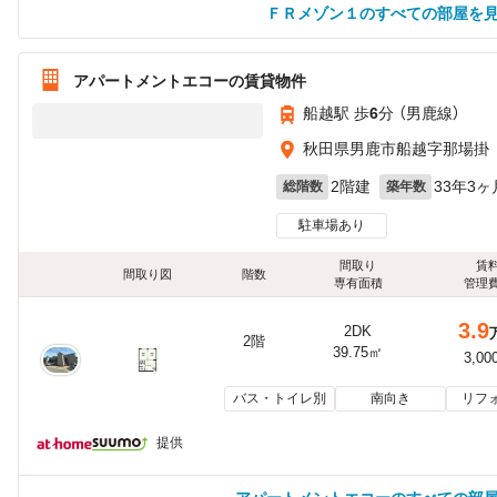
ＦＲメゾン１のすべての部屋を
アパートメントエコーの賃貸物件
船越駅 歩
6
分 （男鹿線）
秋田県男鹿市船越字那場掛
2階建
33年3ヶ
総階数
築年数
駐車場あり
間取り
賃
間取り図
階数
専有面積
管理
3.9
2DK
2階
39.75㎡
3,00
バス・トイレ別
南向き
リフ
提供