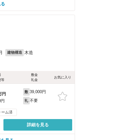
見る
月
木造
建物構造
料
敷金
お気に入り
費等
礼金
39,000円
敷
万円
不要
0円
礼
ォーム済
詳細を見る