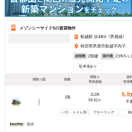
メゾンシーサイドSの賃貸物件
船越駅 歩
14
分 （男鹿線）
秋田県男鹿市船越字内子
2階建
23年5ヶ
総階数
築年数
駐車場あり
間取り
賃
間取り図
階数
専有面積
管理
5.9
2LDK
1階
59.62㎡
不
バス・トイレ別
フローリング
南
提供