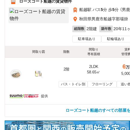
ローズコート船越の賃貸物件
船越駅 バス
5
分 歩
5
分 （男鹿
秋田県男鹿市船越字那場掛
2階建
20年11
総階数
築年数
駐車場あり
駐輪場あり
間取り
賃
間取り図
階数
専有面積
管理
6
2LDK
万
2階
58.65㎡
5,00
バス・トイレ別
フローリング
追い
提供
ローズコート船越のすべての部屋