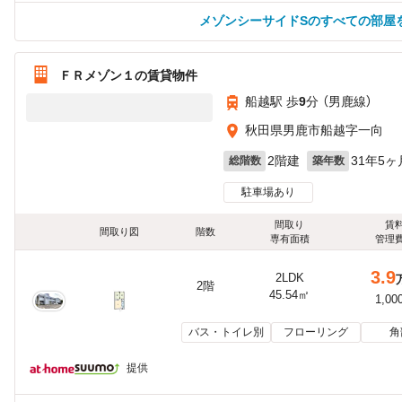
メゾンシーサイドSのすべての部屋
ＦＲメゾン１の賃貸物件
船越駅 歩
9
分 （男鹿線）
秋田県男鹿市船越字一向
2階建
31年5ヶ
総階数
築年数
駐車場あり
間取り
賃
間取り図
階数
専有面積
管理
3.9
2LDK
2階
45.54㎡
1,00
バス・トイレ別
フローリング
角
提供