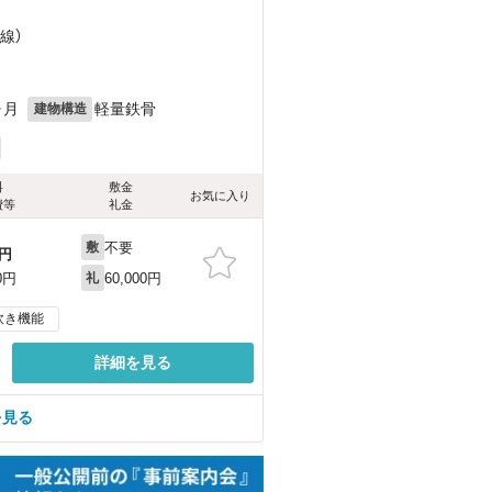
線）
ヶ月
軽量鉄骨
建物構造
料
敷金
お気に入り
費等
礼金
不要
敷
円
60,000円
0円
礼
炊き機能
詳細を見る
を見る