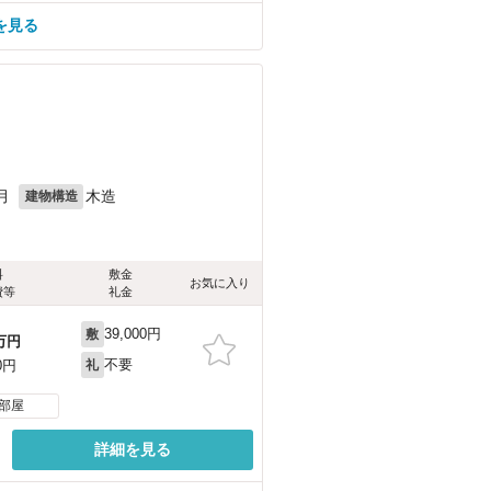
を見る
月
木造
建物構造
料
敷金
お気に入り
費等
礼金
39,000円
敷
万円
不要
0円
礼
部屋
詳細を見る