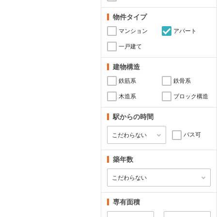
物件タイプ
マンション
アパート
一戸建て
建物構造
鉄筋系
鉄骨系
木造系
ブロック構造
駅からの時間
バス可
築年数
専有面積