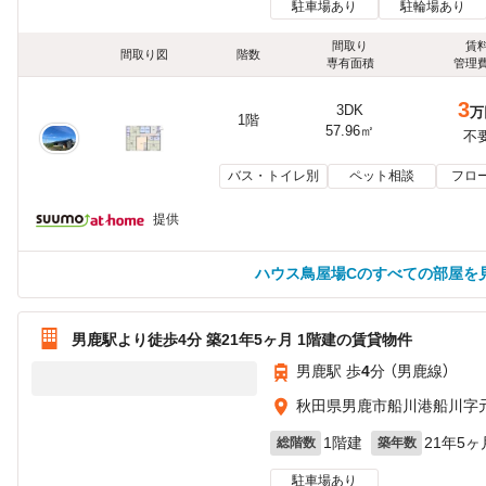
駐車場あり
駐輪場あり
間取り
賃
間取り図
階数
専有面積
管理
3
3DK
万
1階
57.96㎡
不
バス・トイレ別
ペット相談
フロ
提供
ハウス鳥屋場Cのすべての部屋を
男鹿駅より徒歩4分 築21年5ヶ月 1階建の賃貸物件
男鹿駅 歩
4
分 （男鹿線）
秋田県男鹿市船川港船川字
1階建
21年5ヶ
総階数
築年数
駐車場あり