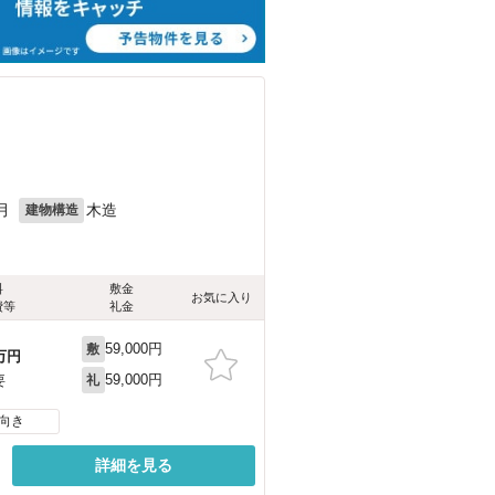
月
木造
建物構造
料
敷金
お気に入り
費等
礼金
59,000円
敷
万円
59,000円
要
礼
向き
詳細を見る