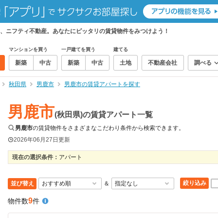
、ニフティ不動産。あなたにピッタリの賃貸物件をみつけよう！
マンションを買う
一戸建てを買う
建てる
新築
中古
新築
中古
土地
不動産会社
調べる
秋田県
男鹿市
男鹿市の賃貸アパートを探す
男鹿市
(秋田県)の賃貸アパート一覧
男鹿市
の賃貸物件をさまざまなこだわり条件から検索できます。
2026年06月27日
更新
現在の選択条件：
アパート
絞り込み
並び替え
＆
9
物件数
件