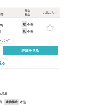
料
敷金
お気に入り
費等
礼金
不要
敷
円
不要
要
礼
ーリング
詳細を見る
見る
元浜町
月
木造
建物構造