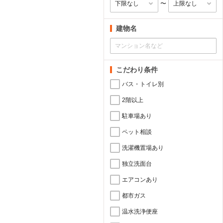
〜
建物名
こだわり条件
バス・トイレ別
2階以上
駐車場あり
ペット相談
洗濯機置場あり
独立洗面台
エアコンあり
都市ガス
温水洗浄便座