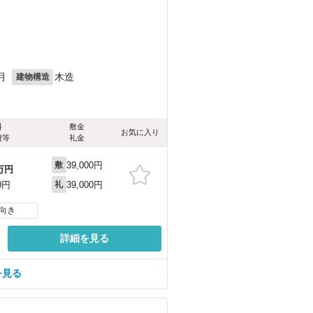
月
木造
建物構造
料
敷金
お気に入り
費等
礼金
39,000円
敷
万円
39,000円
0円
礼
向き
詳細を見る
を見る