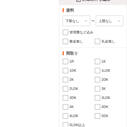
賃料
〜
管理費など込み
敷金無し
礼金無し
間取り
1R
1K
1DK
1LDK
2K
2DK
2LDK
3K
3DK
3LDK
4K
4DK
4LDK
5DK
5LDK以上