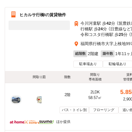
ヒカルサ行橋Iの賃貸物件
今川河童駅 歩
42
分 （筑豊鉄
行橋駅 歩
24
分 （日豊線
など
令和コスタ行橋駅 歩
25
分 
福岡県行橋市大字上検地997
2階建
1年11ヶ
総階数
築年数
駐車場あり
駐輪場あり
間取り
賃
間取り図
階数
専有面積
管理
5.85
2LDK
2階
58.57㎡
2,90
バス・トイレ別
フローリング
追い
ほか提供