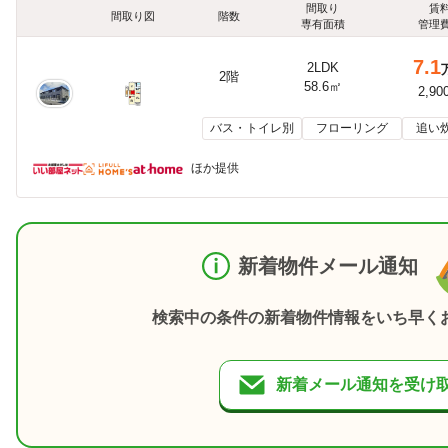
間取り
賃
間取り図
階数
専有面積
管理
7.1
2LDK
2階
58.6㎡
2,90
バス・トイレ別
フローリング
追い
ほか提供
新着物件メール通知
検索中の条件の新着物件情報をいち早く
新着メール通知を受け