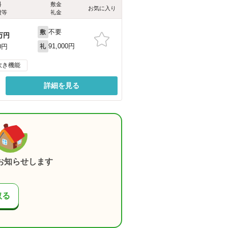
料
敷金
お気に入り
費等
礼金
不要
敷
万円
91,000円
0円
礼
炊き機能
詳細を見る
お知らせします
取る