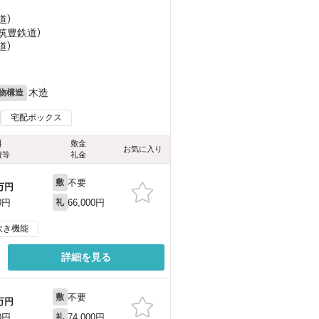
道）
（筑豊鉄道）
道）
木造
物構造
宅配ボックス
料
敷金
お気に入り
費等
礼金
不要
敷
万円
66,000円
0円
礼
炊き機能
詳細を見る
不要
敷
万円
74,000円
0円
礼