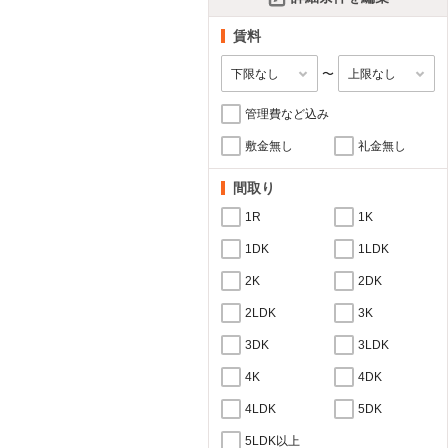
賃料
〜
管理費など込み
敷金無し
礼金無し
間取り
1R
1K
1DK
1LDK
2K
2DK
2LDK
3K
3DK
3LDK
4K
4DK
4LDK
5DK
5LDK以上