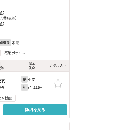
道）
（筑豊鉄道）
道）
木造
物構造
宅配ボックス
料
敷金
お気に入り
費等
礼金
不要
敷
万円
74,000円
0円
礼
炊き機能
詳細を見る