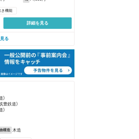
炊き機能
詳細を見る
を見る
道）
（筑豊鉄道）
道）
木造
物構造