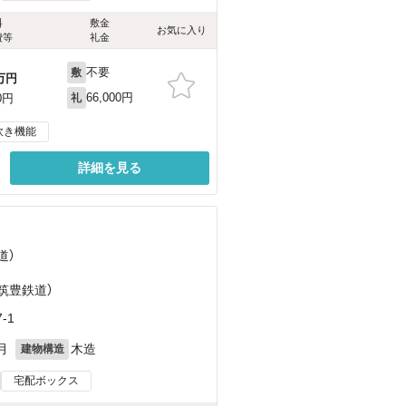
料
敷金
お気に入り
費等
礼金
不要
敷
万円
66,000円
0円
礼
炊き機能
詳細を見る
道）
）
（筑豊鉄道）
-1
月
木造
建物構造
宅配ボックス