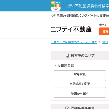
今川河童駅(福岡県)近くのアパートの賃貸
借りる
賃貸
不動産・住宅情報のニフティ不動産
賃貸
検索中のエリア
今川河童駅
駅を変更
市区町村を変更
地図から探す
詳細条件を編集