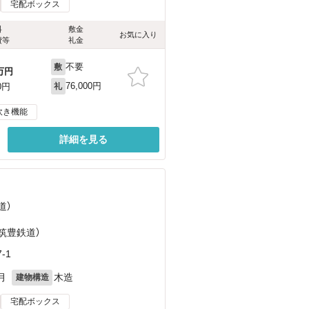
宅配ボックス
料
敷金
お気に入り
費等
礼金
不要
敷
万円
76,000円
0円
礼
炊き機能
詳細を見る
道）
）
（筑豊鉄道）
-1
月
木造
建物構造
宅配ボックス