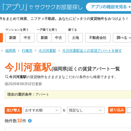
物件をまとめて検索、ニフティ不動産。あなたにピッタリの賃貸物件をみつけよう！
マンションを買う
一戸建てを買う
建てる
新築
中古
新築
中古
土地
不動産会社
調べる
福岡県
行橋市
今川河童駅
今川河童駅近くの賃貸アパートを探す
今川河童駅
(福岡県)近くの賃貸アパート一覧
今川河童駅
の賃貸物件をさまざまなこだわり条件から検索できます。
2026年08月02日
更新
現在の選択条件：
アパート
絞り込み
並び替え
＆
32
物件数
件