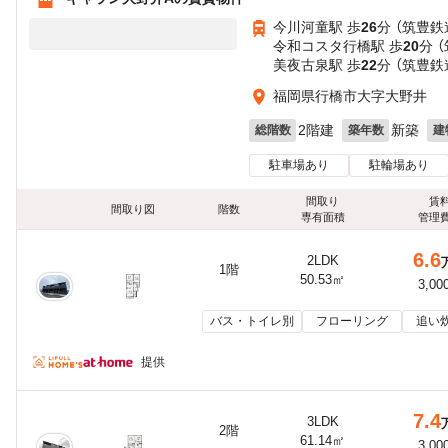
今川河童駅 歩
26
分 （筑豊鉄
令和コスタ行橋駅 歩
20
分 
美夜古泉駅 歩
22
分 （筑豊鉄
福岡県行橋市大字大野井
2階建
新築
総階数
築年数
建
駐車場あり
駐輪場あり
間取り
賃
間取り図
階数
専有面積
管理
6.6
2LDK
1階
50.53㎡
3,00
バス・トイレ別
フローリング
追い
提供
7.4
3LDK
2階
61.14㎡
3,00