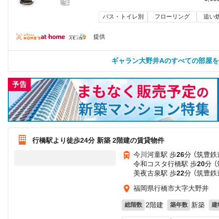
バス・トイレ別
フローリング
追い
提供
ギャラン大野井Aのすべての部屋
行橋駅より徒歩24分 新築 2階建の賃貸物件
今川河童駅 歩
26
分 （筑豊鉄
令和コスタ行橋駅 歩
20
分 
美夜古泉駅 歩
22
分 （筑豊鉄
福岡県行橋市大字大野井
2階建
新築
総階数
築年数
建