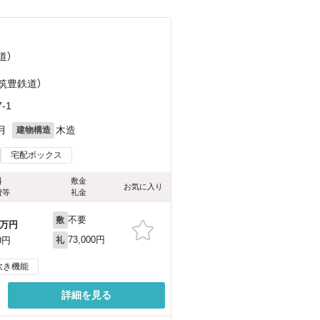
道）
）
（筑豊鉄道）
-1
月
木造
建物構造
宅配ボックス
料
敷金
お気に入り
費等
礼金
不要
敷
万円
73,000円
0円
礼
炊き機能
詳細を見る