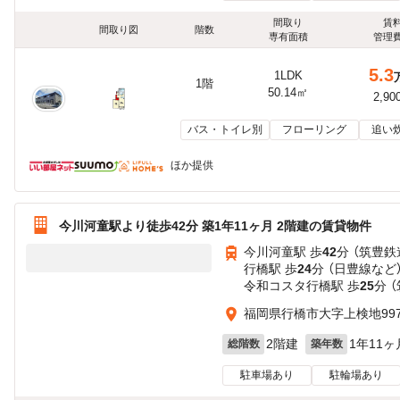
間取り
賃
間取り図
階数
専有面積
管理
5.3
1LDK
1階
50.14㎡
2,90
バス・トイレ別
フローリング
追い
ほか提供
今川河童駅より徒歩42分 築1年11ヶ月 2階建の賃貸物件
今川河童駅 歩
42
分 （筑豊鉄
行橋駅 歩
24
分 （日豊線
など
令和コスタ行橋駅 歩
25
分 
福岡県行橋市大字上検地997
2階建
1年11ヶ
総階数
築年数
駐車場あり
駐輪場あり