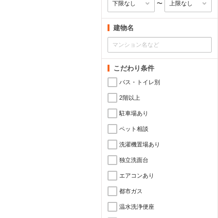
〜
建物名
こだわり条件
バス・トイレ別
2階以上
駐車場あり
ペット相談
洗濯機置場あり
独立洗面台
エアコンあり
都市ガス
温水洗浄便座