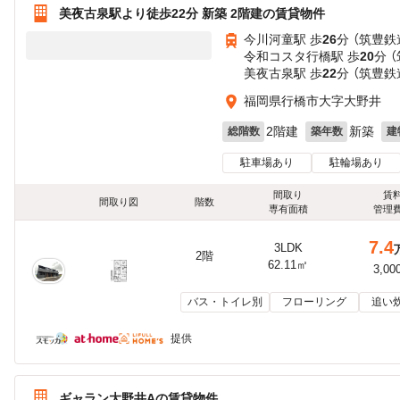
美夜古泉駅より徒歩22分 新築 2階建の賃貸物件
今川河童駅 歩
26
分 （筑豊鉄
令和コスタ行橋駅 歩
20
分 
美夜古泉駅 歩
22
分 （筑豊鉄
福岡県行橋市大字大野井
2階建
新築
総階数
築年数
建
駐車場あり
駐輪場あり
間取り
賃
間取り図
階数
専有面積
管理
7.4
3LDK
2階
62.11㎡
3,00
バス・トイレ別
フローリング
追い
提供
ギャラン大野井Aの賃貸物件