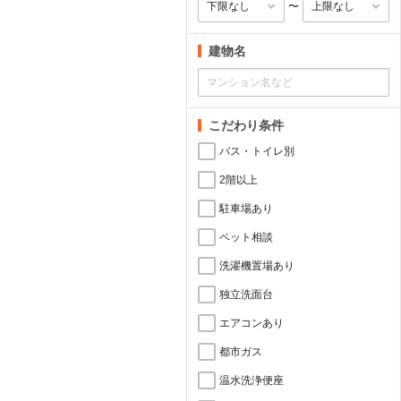
〜
建物名
こだわり条件
バス・トイレ別
2階以上
駐車場あり
ペット相談
洗濯機置場あり
独立洗面台
エアコンあり
都市ガス
温水洗浄便座