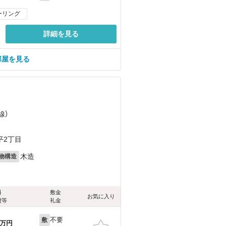
ーリング
詳細を見る
部屋を見る
）
線）
）
平2丁目
木造
物構造
料
敷金
お気に入り
費等
礼金
不要
敷
万円