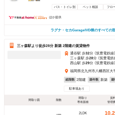
バス・トイレ別
ペット相談
フロ
ほか提供
ラグナ・セカGarageIVD棟のすべての
三ヶ森駅より徒歩28分 新築 2階建の賃貸物件
通谷駅 歩
32
分 （筑豊電鉄線
三ヶ森駅 歩
28
分 （筑豊電鉄
西山駅 歩
29
分 （筑豊電鉄線
福岡県北九州市八幡西区大
2階建
新築
総階数
築年数
建
駐車場あり
間取り
賃
間取り図
階数
専有面積
管理
10.2
2LDK