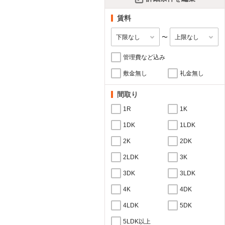
賃料
〜
管理費など込み
敷金無し
礼金無し
間取り
1R
1K
1DK
1LDK
2K
2DK
2LDK
3K
3DK
3LDK
4K
4DK
4LDK
5DK
5LDK以上