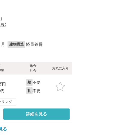
）
鉄線）
ヶ月
軽量鉄骨
建物構造
料
敷金
お気に入り
費等
礼金
不要
敷
万円
不要
0円
礼
ーリング
詳細を見る
見る