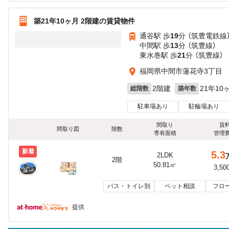
築21年10ヶ月 2階建の賃貸物件
通谷駅 歩
19
分 （筑豊電鉄線
中間駅 歩
13
分 （筑豊線）
東水巻駅 歩
21
分 （筑豊線）
福岡県中間市蓮花寺3丁目
2階建
21年10
総階数
築年数
駐車場あり
駐輪場あり
間取り
賃
間取り図
階数
専有面積
管理
新着
5.3
2LDK
2階
50.81㎡
3,50
バス・トイレ別
ペット相談
フロ
提供