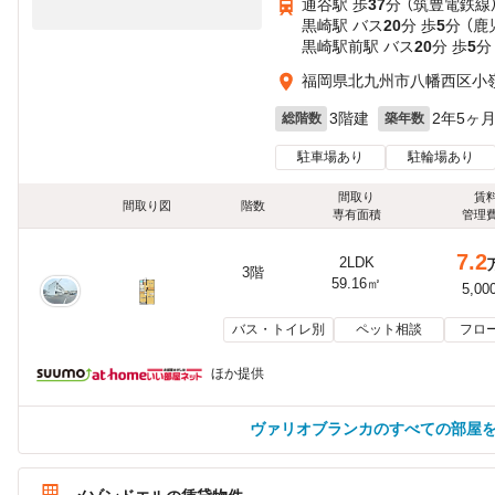
通谷駅 歩
37
分 （筑豊電鉄線
黒崎駅 バス
20
分 歩
5
分 （鹿
黒崎駅前駅 バス
20
分 歩
5
分
福岡県北九州市八幡西区小
3階建
2年5ヶ
総階数
築年数
駐車場あり
駐輪場あり
間取り
賃
間取り図
階数
専有面積
管理
7.2
2LDK
3階
59.16㎡
5,00
バス・トイレ別
ペット相談
フロ
ほか提供
ヴァリオブランカのすべての部屋