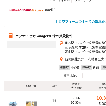
バス・トイレ別
フローリング
ほか提供
トロワフィーユのすべての部屋を
ラグナ・セカGarageIVD棟の賃貸物件
通谷駅 歩
32
分 （筑豊電鉄線
三ヶ森駅 歩
28
分 （筑豊電鉄
西山駅 歩
29
分 （筑豊電鉄線
福岡県北九州市八幡西区大
2階建
新築
総階数
築年数
建
駐車場あり
間取り
賃
間取り図
階数
専有面積
管理
10.3
2LDK
1階
99.33㎡
5,00