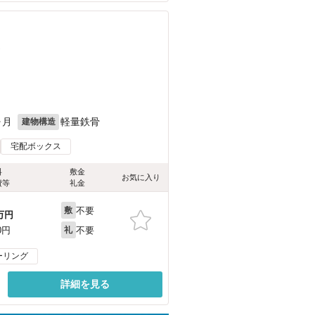
）
ヶ月
軽量鉄骨
建物構造
宅配ボックス
料
敷金
お気に入り
費等
礼金
不要
敷
万円
不要
0円
礼
ーリング
詳細を見る