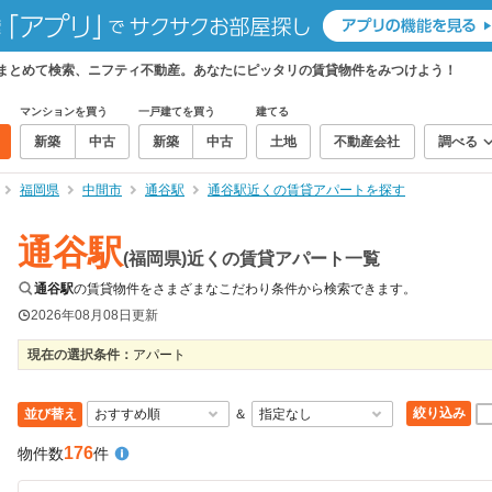
をまとめて検索、ニフティ不動産。あなたにピッタリの賃貸物件をみつけよう！
マンションを買う
一戸建てを買う
建てる
新築
中古
新築
中古
土地
不動産会社
調べる
福岡県
中間市
通谷駅
通谷駅近くの賃貸アパートを探す
通谷駅
(福岡県)近くの賃貸アパート一覧
通谷駅
の賃貸物件をさまざまなこだわり条件から検索できます。
2026年08月08日
更新
現在の選択条件：
アパート
絞り込み
並び替え
＆
176
物件数
件