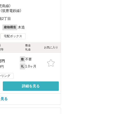
）
児島線）
 （筑豊電鉄線）
嶺2丁目
月
木造
建物構造
宅配ボックス
料
敷金
お気に入り
費等
礼金
不要
敷
万円
1.0ヶ月
0円
礼
ーリング
詳細を見る
を見る