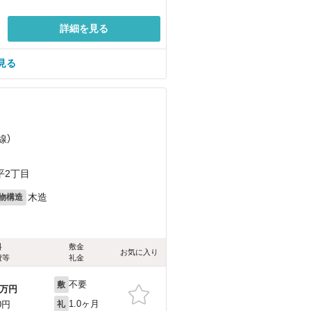
詳細を見る
見る
）
線）
）
平2丁目
木造
物構造
料
敷金
お気に入り
費等
礼金
不要
敷
万円
1.0ヶ月
0円
礼