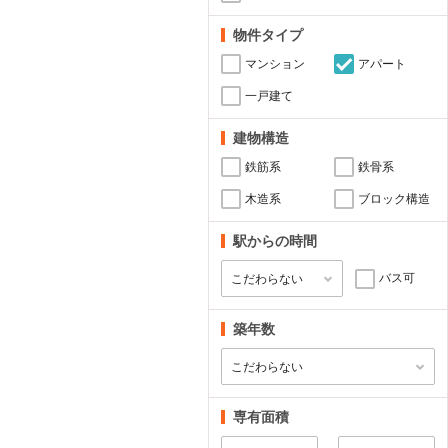
物件タイプ
マンション
アパート
一戸建て
建物構造
鉄筋系
鉄骨系
木造系
ブロック構造
駅からの時間
バス可
築年数
専有面積