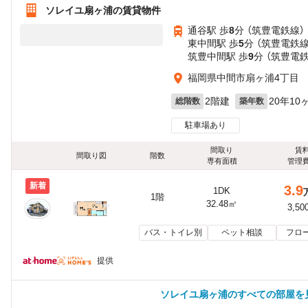
ソレイユ扇ヶ浦の賃貸物件
通谷駅 歩
8
分 （筑豊電鉄線）
東中間駅 歩
5
分 （筑豊電鉄線
筑豊中間駅 歩
9
分 （筑豊電
福岡県中間市扇ヶ浦4丁目
2階建
20年10
総階数
築年数
駐車場あり
間取り
賃
間取り図
階数
専有面積
管理
新着
3.9
1DK
1階
32.48㎡
3,50
バス・トイレ別
ペット相談
フロ
提供
ソレイユ扇ヶ浦のすべての部屋を