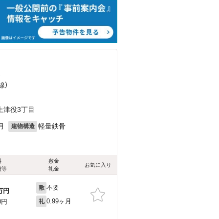
）
線）
）
上津役3丁目
月
軽量鉄骨
建物構造
料
敷金
お気に入り
費等
礼金
不要
敷
万円
0.99ヶ月
0円
礼