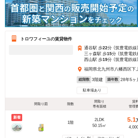
トロワフィーユの賃貸物件
通谷駅 歩
22
分 （筑豊電鉄線
三ヶ森駅 歩
15
分 （筑豊電鉄
西山駅 歩
19
分 （筑豊電鉄線
福岡県北九州市八幡西区下
3階建
28年5ヶ
総階数
築年数
駐車場あり
間取り
賃
間取り図
階数
専有面積
管理
新着
5.1
2LDK
1階
50.15㎡
4,00