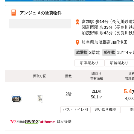
アンジュ Aの賃貸物件
富加駅 歩
14
分 （長良川鉄道
関富岡駅 歩
33
分 （長良川鉄
加茂野駅 歩
43
分 （長良川鉄
岐阜県加茂郡富加町滝田
2階建
18年4ヶ
総階数
築年数
駐車場あり
駐輪場あり
間取り
賃
間取り図
階数
専有面積
管理
5.4
2LDK
2階
56.1㎡
4,00
バス・トイレ別
追い炊き機能
南
ほか提供