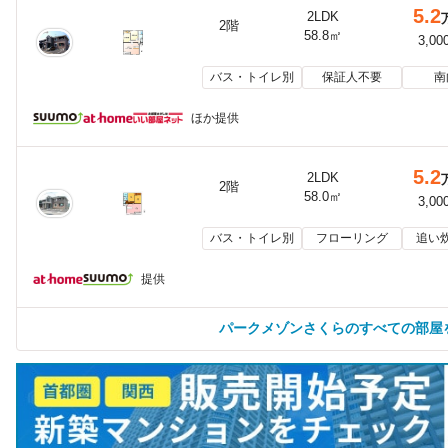
5.2
2LDK
2階
58.8㎡
3,00
バス・トイレ別
保証人不要
南
ほか提供
5.2
2LDK
2階
58.0㎡
3,00
バス・トイレ別
フローリング
追い
提供
パークメゾンさくらのすべての部屋