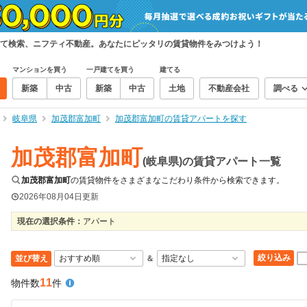
て検索、ニフティ不動産。あなたにピッタリの賃貸物件をみつけよう！
マンションを買う
一戸建てを買う
建てる
新築
中古
新築
中古
土地
不動産会社
調べる
岐阜県
加茂郡富加町
加茂郡富加町の賃貸アパートを探す
加茂郡富加町
(岐阜県)の賃貸アパート一覧
加茂郡富加町
の賃貸物件をさまざまなこだわり条件から検索できます。
2026年08月04日
更新
現在の選択条件：
アパート
絞り込み
並び替え
＆
11
物件数
件