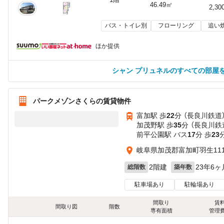
46.49㎡
2,30
バス・トイレ別
フローリング
追い
ほか提供
シャン プリュネルのすべての部屋
パークメゾンさくらの賃貸物件
富加駅 歩
22
分 （長良川鉄道
加茂野駅 歩
35
分 （長良川鉄
前平公園駅 バス
17
分 歩
23
岐阜県加茂郡富加町羽生111
2階建
23年6ヶ
総階数
築年数
駐車場あり
駐輪場あり
間取り
賃
間取り図
階数
専有面積
管理