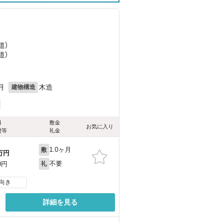
）
道）
道）
月
木造
建物構造
料
敷金
お気に入り
費等
礼金
1.0ヶ月
敷
万円
不要
0円
礼
向き
詳細を見る