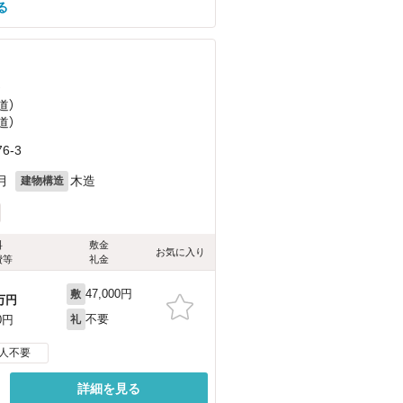
る
）
道）
道）
6-3
月
木造
建物構造
料
敷金
お気に入り
費等
礼金
47,000円
敷
万円
不要
0円
礼
人不要
詳細を見る