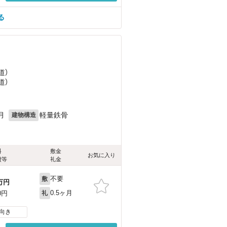
る
道）
道）
月
軽量鉄骨
建物構造
料
敷金
お気に入り
費等
礼金
不要
敷
万円
0.5ヶ月
0円
礼
向き