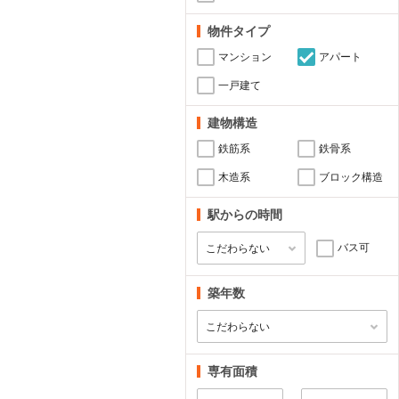
物件タイプ
マンション
アパート
一戸建て
建物構造
鉄筋系
鉄骨系
木造系
ブロック構造
駅からの時間
バス可
築年数
専有面積