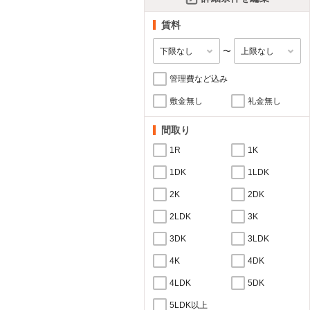
賃料
〜
管理費など込み
敷金無し
礼金無し
間取り
1R
1K
1DK
1LDK
2K
2DK
2LDK
3K
3DK
3LDK
4K
4DK
4LDK
5DK
5LDK以上