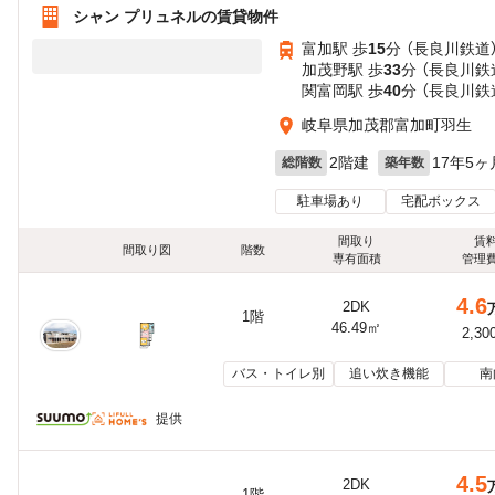
シャン プリュネルの賃貸物件
富加駅 歩
15
分 （長良川鉄道
加茂野駅 歩
33
分 （長良川鉄
関富岡駅 歩
40
分 （長良川鉄
岐阜県加茂郡富加町羽生
2階建
17年5ヶ
総階数
築年数
駐車場あり
宅配ボックス
間取り
賃
間取り図
階数
専有面積
管理
4.6
2DK
1階
46.49㎡
2,30
バス・トイレ別
追い炊き機能
南
提供
4.5
2DK
1階