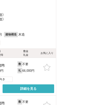
）
道）
道）
月
木造
建物構造
料
敷金
お気に入り
費等
礼金
不要
敷
万円
66,000円
0円
礼
向き
詳細を見る
不要
敷
万円