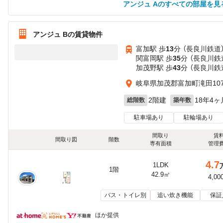
アンジュ Aのすべての部屋を見
アンジュ Bの賃貸物件
富加駅 歩
13
分 （長良川鉄道
関富岡駅 歩
35
分 （長良川鉄
加茂野駅 歩
43
分 （長良川鉄
岐阜県加茂郡富加町滝田107
2階建
18年4ヶ
総階数
築年数
駐車場あり
駐輪場あり
間取り
賃
間取り図
階数
専有面積
管理
4.7
1LDK
1階
42.9㎡
4,00
バス・トイレ別
追い炊き機能
保証
ほか提供