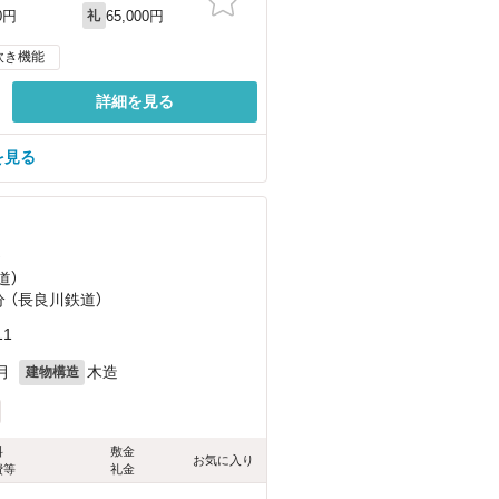
65,000円
0円
礼
炊き機能
詳細を見る
を見る
）
道）
分 （長良川鉄道）
1
月
木造
建物構造
料
敷金
お気に入り
費等
礼金