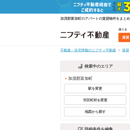
加茂郡富加町のアパートの賃貸物件をまとめ
借りる
賃貸
不動産・住宅情報のニフティ不動産
賃貸
検索中のエリア
加茂郡富加町
駅を変更
市区町村を変更
地図から探す
詳細条件を編集