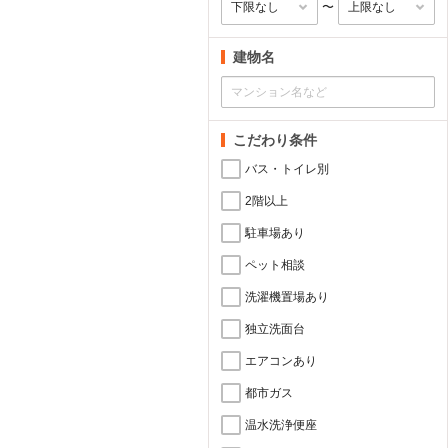
〜
建物名
こだわり条件
バス・トイレ別
2階以上
駐車場あり
ペット相談
洗濯機置場あり
独立洗面台
エアコンあり
都市ガス
温水洗浄便座