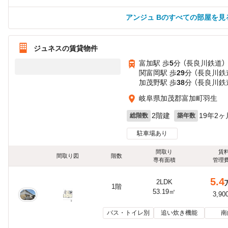
アンジュ Bのすべての部屋を見
ジュネスの賃貸物件
富加駅 歩
5
分 （長良川鉄道）
関富岡駅 歩
29
分 （長良川鉄
加茂野駅 歩
38
分 （長良川鉄
岐阜県加茂郡富加町羽生
2階建
19年2ヶ
総階数
築年数
駐車場あり
間取り
賃
間取り図
階数
専有面積
管理
5.4
2LDK
1階
53.19㎡
3,90
バス・トイレ別
追い炊き機能
南