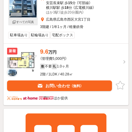
安芸長束駅 歩
15
分 （可部線）
横川駅駅 歩
18
分 （広電横川線）
ほか3駅（徒歩20分圏内）
広島県広島市西区大宮1丁目
すべての写真
3階建 / 1年1ヶ月 / 軽量鉄骨
駐車場あり
駐輪場あり
宅配ボックス
9.6
新着
万円
（管理費5,000円）
不要
1.0ヶ月
敷
礼
2階 / 1LDK / 40.28㎡
お問い合わせ
（無料）
ほか提供