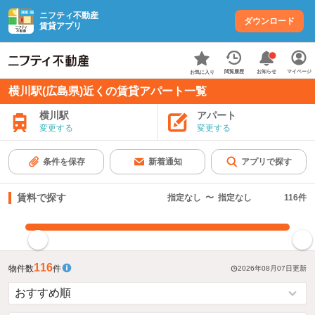
ニフティ不動産
ダウンロード
賃貸アプリ
お知らせ
閲覧履歴
マイページ
お気に入り
横川駅(広島県)近くの賃貸アパート一覧
横川駅
アパート
変更する
変更する
条件を保存
新着通知
アプリで探す
賃料で探す
指定なし
〜
指定なし
116
件
指定した賃料で絞り込む
116
物件数
件
2026年08月07日
更新