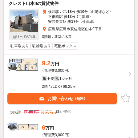
クレスト山本IIの賃貸物件
横川駅 バス
18
分 歩
10
分 （山陽線
など
）
下祇園駅 歩
13
分 （可部線）
安芸長束駅 歩
17
分 （可部線）
広島県広島市安佐南区山本9丁目
3階建 / 新築 / 木造
すべての写真
駐車場あり
駐輪場あり
宅配ボックス
9.2
万円
（管理費3,000円）
不要
1.0ヶ月
敷
礼
2階 / 2LDK / 68.25㎡
お問い合わせ
（無料）
ほか提供
6
万円
（管理費3,000円）