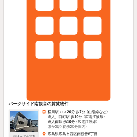
パークサイド南観音の賃貸物件
横川駅 バス
20
分 歩
7
分 （山陽線
など
）
舟入川口町駅 歩
10
分 （広電江波線）
舟入南駅 歩
10
分 （広電江波線）
ほか3駅（徒歩20分圏内）
広島県広島市西区南観音8丁目
すべての写真