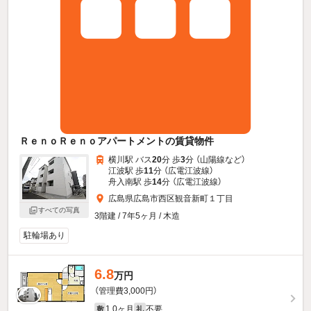
ＲｅｎｏＲｅｎｏアパートメントの賃貸物件
横川駅 バス
20
分 歩
3
分 （山陽線
など
）
江波駅 歩
11
分 （広電江波線）
舟入南駅 歩
14
分 （広電江波線）
広島県広島市西区観音新町１丁目
すべての写真
3階建 / 7年5ヶ月 / 木造
駐輪場あり
6.8
万円
（管理費3,000円）
1.0ヶ月
不要
敷
礼