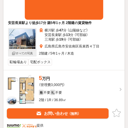
安芸長束駅より徒歩17分 築5年1ヶ月 2階建の賃貸物件
横川駅 歩
47
分 （山陽線
など
）
安芸長束駅 歩
13
分 （可部線）
三滝駅 歩
19
分 （可部線）
広島県広島市安佐南区長束西４丁目
2階建 / 5年1ヶ月 / 木造
すべての写真
駐輪場あり
宅配ボックス
5
万円
（管理費3,000円）
不要
不要
敷
礼
2階 / 1R / 36.89㎡
お問い合わせ
（無料）
提供