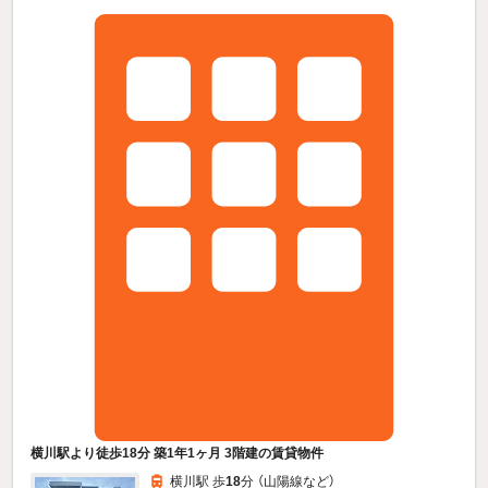
横川駅より徒歩18分 築1年1ヶ月 3階建の賃貸物件
横川駅 歩
18
分 （山陽線
など
）