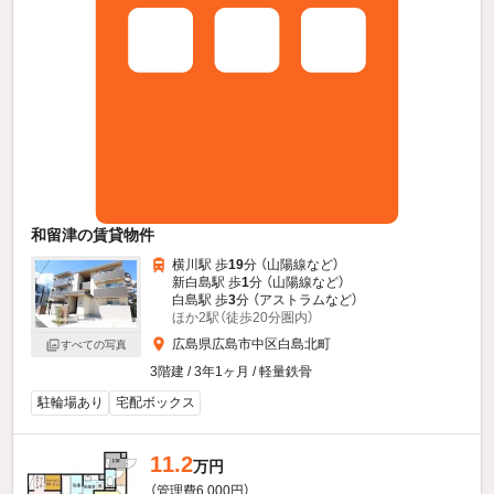
和留津の賃貸物件
横川駅 歩
19
分 （山陽線
など
）
新白島駅 歩
1
分 （山陽線
など
）
白島駅 歩
3
分 （アストラム
など
）
ほか2駅（徒歩20分圏内）
広島県広島市中区白島北町
すべての写真
3階建 / 3年1ヶ月 / 軽量鉄骨
駐輪場あり
宅配ボックス
11.2
万円
（管理費6,000円）