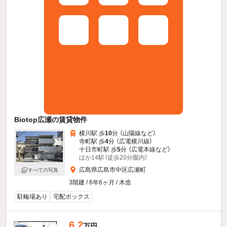
Biotop広瀬の賃貸物件
横川駅 歩
10
分 （山陽線
など
）
寺町駅 歩
4
分 （広電横川線）
十日市町駅 歩
5
分 （広電本線
など
）
ほか14駅（徒歩20分圏内）
広島県広島市中区広瀬町
すべての写真
3階建 / 6年6ヶ月 / 木造
駐輪場あり
宅配ボックス
6.2
万円