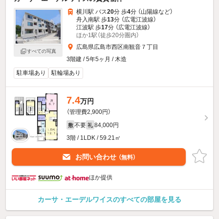
横川駅 バス
20
分 歩
4
分 （山陽線
など
）
舟入南駅 歩
13
分 （広電江波線）
江波駅 歩
17
分 （広電江波線）
ほか1駅（徒歩20分圏内）
広島県広島市西区南観音７丁目
すべての写真
3階建 / 5年5ヶ月 / 木造
駐車場あり
駐輪場あり
7.4
万円
（管理費2,900円）
不要
84,000円
敷
礼
3階 / 1LDK / 59.21㎡
お問い合わせ
（無料）
ほか提供
カーサ・エーデルワイスのすべての部屋を見る