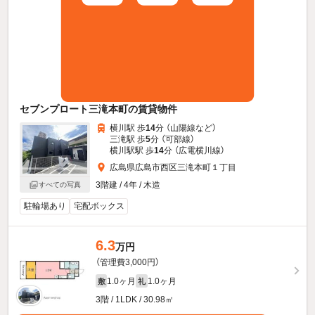
セブンプロート三滝本町の賃貸物件
横川駅 歩
14
分 （山陽線
など
）
三滝駅 歩
5
分 （可部線）
横川駅駅 歩
14
分 （広電横川線）
広島県広島市西区三滝本町１丁目
3階建 / 4年 / 木造
すべての写真
駐輪場あり
宅配ボックス
6.3
万円
（管理費3,000円）
1.0ヶ月
1.0ヶ月
敷
礼
3階 / 1LDK / 30.98㎡