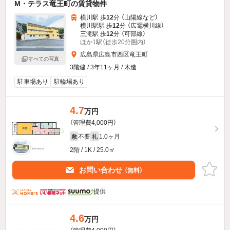
M・テラス竜王町の賃貸物件
横川駅 歩
12
分 （山陽線
など
）
横川駅駅 歩
12
分 （広電横川線）
三滝駅 歩
12
分 （可部線）
ほか1駅（徒歩20分圏内）
広島県広島市西区竜王町
すべての写真
3階建 / 3年11ヶ月 / 木造
駐車場あり
駐輪場あり
4.7
万円
（管理費4,000円）
不要
1.0ヶ月
敷
礼
2階 / 1K / 25.0㎡
お問い合わせ
（無料）
提供
4.6
万円