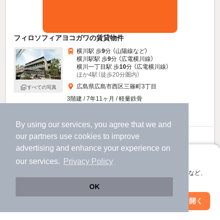
フィロソフィアヨコガワの賃貸物件
横川駅 歩
9
分 （山陽線
など
）
横川駅駅 歩
9
分 （広電横川線）
横川一丁目駅 歩
10
分 （広電横川線）
ほか4駅（徒歩20分圏内）
広島県広島市西区三篠町3丁目
すべての写真
3階建 / 7年11ヶ月 / 軽量鉄骨
駐車場あり
駐輪場あり
By using our services, you agree that we and
our
partners
use cookies to improve
8.3
万円
advertising and enhance your experience on
（管理費4,500円）
アプリに切り替えて、サクサクお部屋探し
our services.
Privacy Policy
2.0ヶ月
2.0ヶ月
敷
礼
会員登録なしですぐ使える。マップ検索やお気に入り保存など、
2階 / 1LDK / 40.7㎡
アプリ限定の便利な機能が使えます！
OK
お問い合わせ
（無料）
Web版で続行
アプリを開く
駅・沿線を変更
絞り込み条件を変更
提供