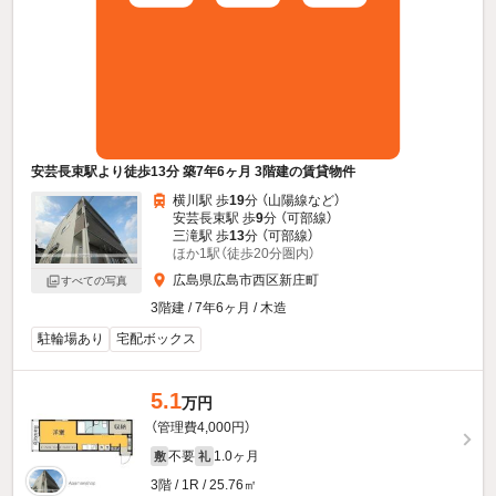
安芸長束駅より徒歩13分 築7年6ヶ月 3階建の賃貸物件
横川駅 歩
19
分 （山陽線
など
）
安芸長束駅 歩
9
分 （可部線）
三滝駅 歩
13
分 （可部線）
ほか1駅（徒歩20分圏内）
広島県広島市西区新庄町
すべての写真
3階建 / 7年6ヶ月 / 木造
駐輪場あり
宅配ボックス
5.1
万円
（管理費4,000円）
不要
1.0ヶ月
敷
礼
3階 / 1R / 25.76㎡