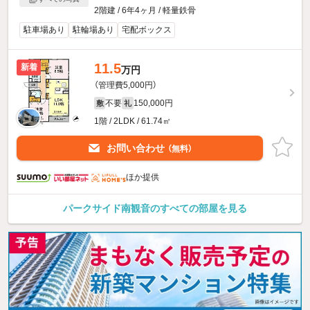
2階建 / 6年4ヶ月 / 軽量鉄骨
駐車場あり
駐輪場あり
宅配ボックス
11.5
新着
万円
（管理費5,000円）
不要
150,000円
敷
礼
1階 / 2LDK / 61.74㎡
お問い合わせ
（無料）
ほか提供
パークサイド南観音のすべての部屋を見る