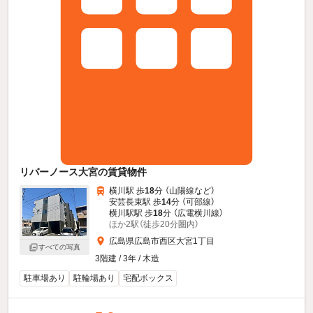
リバーノース大宮の賃貸物件
横川駅 歩
18
分 （山陽線
など
）
安芸長束駅 歩
14
分 （可部線）
横川駅駅 歩
18
分 （広電横川線）
ほか2駅（徒歩20分圏内）
広島県広島市西区大宮1丁目
すべての写真
3階建 / 3年 / 木造
駐車場あり
駐輪場あり
宅配ボックス