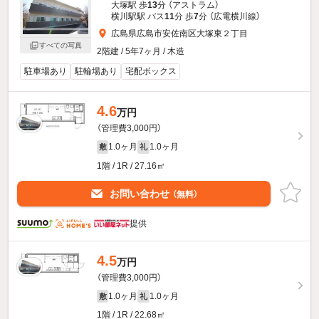
大塚駅 歩
13
分 （アストラム）
横川駅駅 バス
11
分 歩
7
分 （広電横川線）
広島県広島市安佐南区大塚東２丁目
すべての写真
2階建 / 5年7ヶ月 / 木造
駐車場あり
駐輪場あり
宅配ボックス
4.6
万円
（管理費3,000円）
1.0ヶ月
1.0ヶ月
敷
礼
1階 / 1R / 27.16㎡
お問い合わせ
（無料）
提供
4.5
万円
（管理費3,000円）
1.0ヶ月
1.0ヶ月
敷
礼
1階 / 1R / 22.68㎡