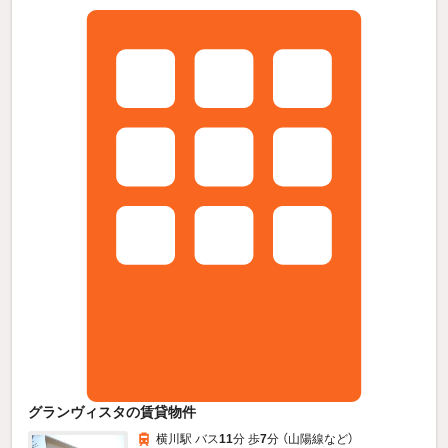
グランヴィスタの賃貸物件
横川駅 バス
11
分 歩
7
分 （山陽線
など
）