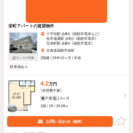
栄町アパートの賃貸物件
十字街駅 歩
8
分 （函館市電本
など
）
魚市場通駅 歩
5
分 （函館市電本）
宝来町駅 歩
8
分 （函館市電支）
北海道函館市栄町
2階建 / 26年10ヶ月 / 木造
すべての写真
駐車場あり
4.2
万円
（管理費不要）
不要
1.0ヶ月
敷
礼
1階 / 1R / 38.88㎡
お問い合わせ
（無料）