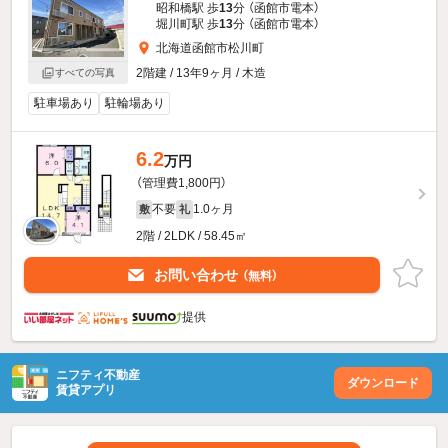
昭和橋駅 歩
13
分 （函館市電本）
堀川町駅 歩
13
分 （函館市電本）
北海道函館市松川町
2階建 / 13年9ヶ月 / 木造
すべての写真
駐車場あり
駐輪場あり
6.2
万円
（管理費1,800円）
不要
1.0ヶ月
敷
礼
2階 / 2LDK / 58.45㎡
お問い合わせ
（無料）
提供
ニフティ不動産
ダウンロード
賃貸アプリ