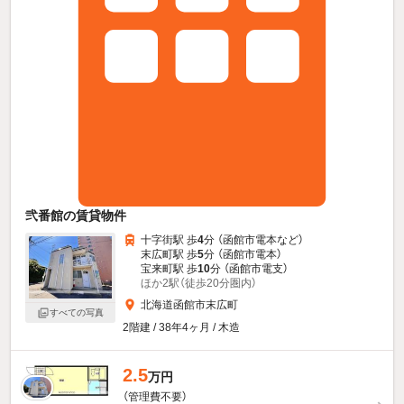
弐番館の賃貸物件
十字街駅 歩
4
分 （函館市電本
など
）
末広町駅 歩
5
分 （函館市電本）
宝来町駅 歩
10
分 （函館市電支）
ほか2駅（徒歩20分圏内）
北海道函館市末広町
すべての写真
2階建 / 38年4ヶ月 / 木造
2.5
万円
（管理費不要）