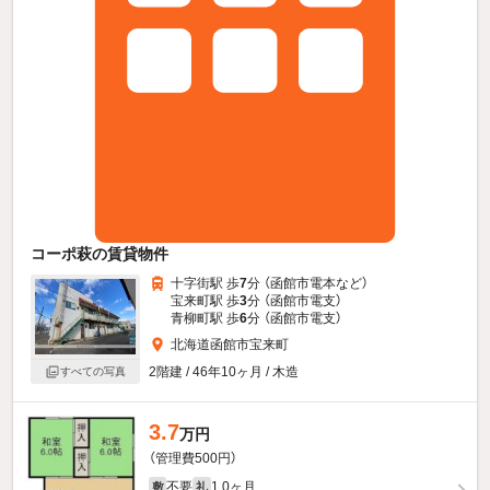
コーポ萩の賃貸物件
十字街駅 歩
7
分 （函館市電本
など
）
宝来町駅 歩
3
分 （函館市電支）
青柳町駅 歩
6
分 （函館市電支）
北海道函館市宝来町
2階建 / 46年10ヶ月 / 木造
すべての写真
3.7
万円
（管理費500円）
不要
1.0ヶ月
敷
礼