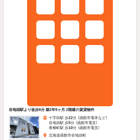
谷地頭駅より徒歩8分 築2年9ヶ月 2階建の賃貸物件
十字街駅 歩
22
分 （函館市電本
など
）
谷地頭駅 歩
5
分 （函館市電支）
青柳町駅 歩
10
分 （函館市電支）
北海道函館市谷地頭町