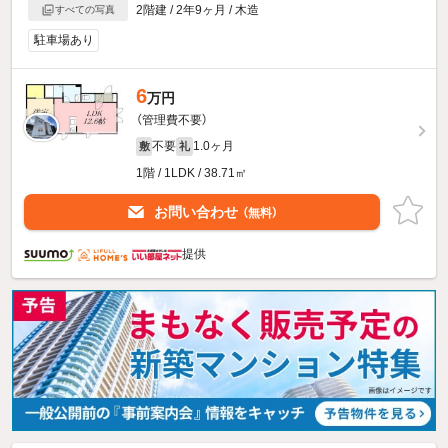
2階建 / 2年9ヶ月 / 木造
すべての写真
駐車場あり
6
万円
（管理費不要）
不要
1.0ヶ月
敷
礼
1階 / 1LDK / 38.71㎡
お問い合わせ
（無料）
提供