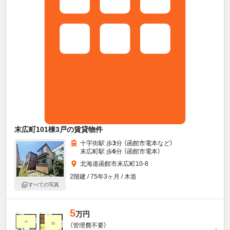
末広町101棟3戸の賃貸物件
十字街駅 歩
3
分 （函館市電本
など
）
末広町駅 歩
6
分 （函館市電本）
北海道函館市末広町10-8
2階建 / 75年3ヶ月 / 木造
すべての写真
5
万円
（管理費不要）