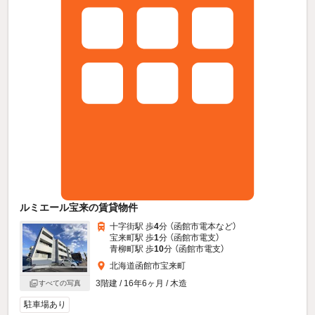
ルミエール宝来の賃貸物件
十字街駅 歩
4
分 （函館市電本
など
）
宝来町駅 歩
1
分 （函館市電支）
青柳町駅 歩
10
分 （函館市電支）
北海道函館市宝来町
3階建 / 16年6ヶ月 / 木造
すべての写真
駐車場あり