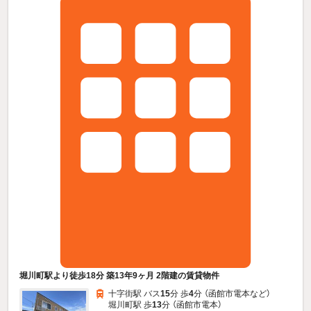
堀川町駅より徒歩18分 築13年9ヶ月 2階建の賃貸物件
十字街駅 バス
15
分 歩
4
分 （函館市電本
など
）
堀川町駅 歩
13
分 （函館市電本）