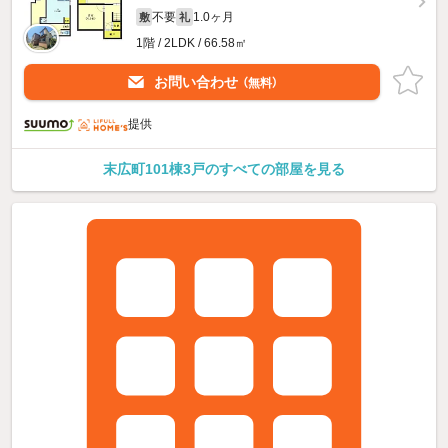
不要
1.0ヶ月
敷
礼
1階 / 2LDK / 66.58㎡
お問い合わせ
（無料）
提供
末広町101棟3戸のすべての部屋を見る