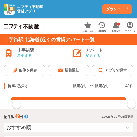
ニフティ不動産
ダウンロード
賃貸アプリ
お知らせ
閲覧履歴
マイページ
お気に入り
十字街駅(北海道)近くの賃貸アパート一覧
十字街駅
アパート
変更する
変更する
条件を保存
新着通知
アプリで探す
賃料で探す
指定なし
〜
指定なし
49
件
指定した賃料で絞り込む
49
物件数
件
2026年08月05日
更新