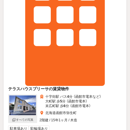
テラスハウスブリーサの賃貸物件
十字街駅 バス
4
分 （函館市電本
など
）
大町駅 歩
5
分 （函館市電本）
末広町駅 歩
6
分 （函館市電本）
北海道函館市弥生町
2階建 / 15年1ヶ月 / 木造
すべての写真
駐車場あり
駐輪場あり