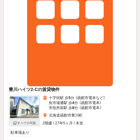
豊川ハイツ2-Cの賃貸物件
十字街駅 歩
5
分 （函館市電本
など
）
魚市場通駅 歩
4
分 （函館市電本）
市役所前駅 歩
8
分 （函館市電本）
北海道函館市豊川町
2階建 / 27年5ヶ月 / 木造
すべての写真
駐車場あり