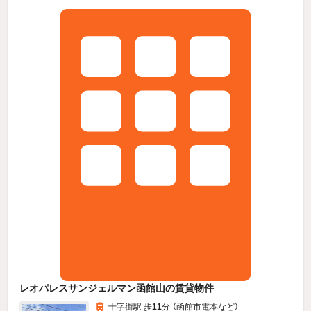
レオパレスサンジェルマン函館山の賃貸物件
十字街駅 歩
11
分 （函館市電本
など
）