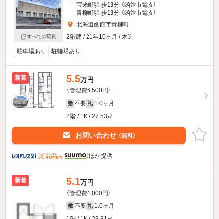
宝来町駅 歩
13
分 （函館市電支）
青柳町駅 歩
13
分 （函館市電支）
北海道函館市青柳町
2階建 / 21年10ヶ月 / 木造
すべての写真
駐車場あり
駐輪場あり
5.5
新着
万円
（管理費6,500円）
不要
1.0ヶ月
敷
礼
2階 / 1K / 27.53㎡
お問い合わせ
（無料）
ほか提供
5.1
新着
万円
（管理費4,000円）
不要
1.0ヶ月
敷
礼
1階 / 1K / 23.31㎡