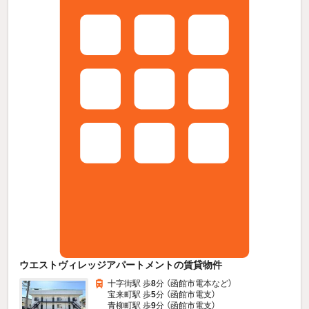
ウエストヴィレッジアパートメントの賃貸物件
十字街駅 歩
8
分 （函館市電本
など
）
宝来町駅 歩
5
分 （函館市電支）
青柳町駅 歩
9
分 （函館市電支）