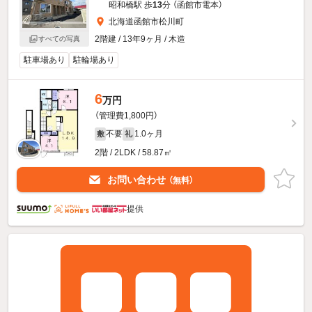
昭和橋駅 歩
13
分 （函館市電本）
北海道函館市松川町
2階建 / 13年9ヶ月 / 木造
すべての写真
駐車場あり
駐輪場あり
6
万円
（管理費1,800円）
不要
1.0ヶ月
敷
礼
2階 / 2LDK / 58.87㎡
お問い合わせ
（無料）
提供