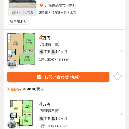
北海道函館市宝来町
2階建 / 41年8ヶ月 / 木造
すべての写真
駐車場あり
4
万円
（管理費不要）
不要
1.0ヶ月
敷
礼
1階 / 2DK / 43.38㎡
お問い合わせ
（無料）
提供
4
万円
（管理費不要）
不要
1.0ヶ月
敷
礼
1階 / 2DK / 43.8㎡