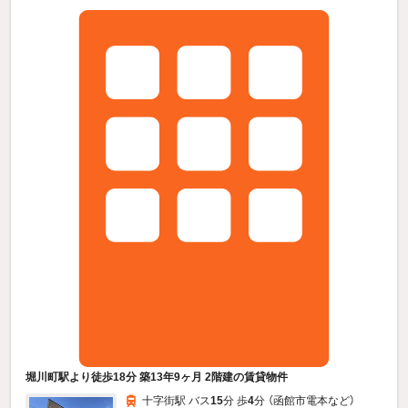
堀川町駅より徒歩18分 築13年9ヶ月 2階建の賃貸物件
十字街駅 バス
15
分 歩
4
分 （函館市電本
など
）