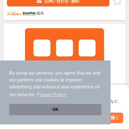
お問い合わせ
（無料）
提供
By using our services, you agree that we and
our
partners
use cookies to improve
advertising and enhance your experience on
アプリに切り替えて、サクサクお部屋探し
our services.
Privacy Policy
会員登録なしですぐ使える。マップ検索やお気に入り保存など、
アプリ限定の便利な機能が使えます！
OK
Web版で続行
アプリを開く
駅・沿線を変更
絞り込み条件を変更