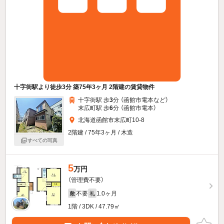
十字街駅より徒歩3分 築75年3ヶ月 2階建の賃貸物件
十字街駅 歩
3
分 （函館市電本
など
）
末広町駅 歩
6
分 （函館市電本）
北海道函館市末広町10-8
2階建 / 75年3ヶ月 / 木造
すべての写真
5
万円
（管理費不要）
不要
1.0ヶ月
敷
礼
1階 / 3DK / 47.79㎡