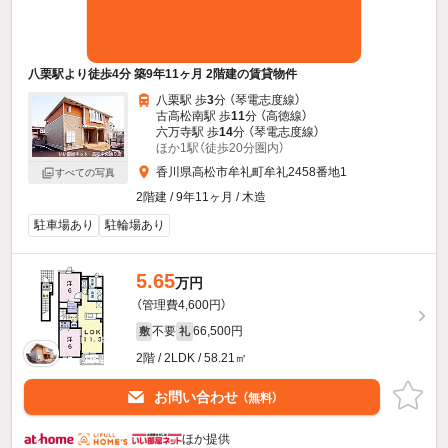
八栗駅より徒歩4分 築9年11ヶ月 2階建の賃貸物件
八栗駅 歩
3
分 （琴電志度線）
古高松南駅 歩
11
分 （高徳線）
六万寺駅 歩
14
分 （琴電志度線）
ほか1駅（徒歩20分圏内）
香川県高松市牟礼町牟礼2458番地1
すべての写真
2階建 / 9年11ヶ月 / 木造
駐車場あり
駐輪場あり
5.65
万円
（管理費4,600円）
不要
66,500円
敷
礼
2階 / 2LDK / 58.21㎡
お問い合わせ
（無料）
ほか提供