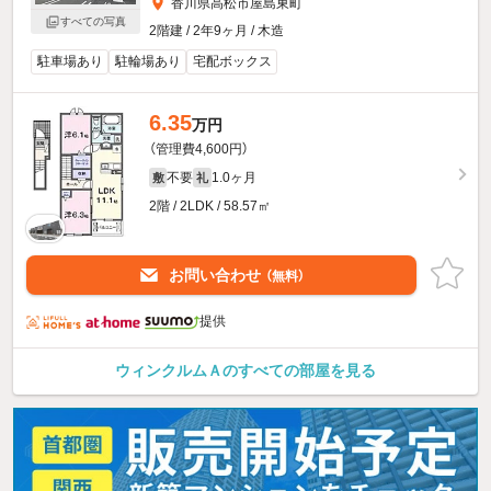
香川県高松市屋島東町
すべての写真
2階建 / 2年9ヶ月 / 木造
駐車場あり
駐輪場あり
宅配ボックス
6.35
万円
（管理費4,600円）
不要
1.0ヶ月
敷
礼
2階 / 2LDK / 58.57㎡
お問い合わせ
（無料）
提供
ウィンクルムＡのすべての部屋を見る