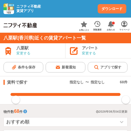
ニフティ不動産
ダウンロード
賃貸アプリ
お知らせ
閲覧履歴
マイページ
お気に入り
八栗駅(香川県)近くの賃貸アパート一覧
八栗駅
アパート
変更する
変更する
条件を保存
新着通知
アプリで探す
賃料で探す
指定なし
〜
指定なし
68
件
指定した賃料で絞り込む
68
物件数
件
2026年08月04日
更新