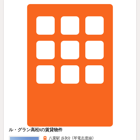
ル・グラン高松Iの賃貸物件
八栗駅 歩
3
分 （琴電志度線）