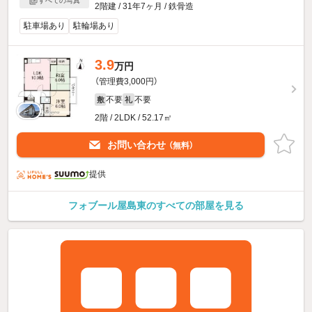
すべての写真
2階建 / 31年7ヶ月 / 鉄骨造
駐車場あり
駐輪場あり
3.9
万円
（管理費3,000円）
不要
不要
敷
礼
2階 / 2LDK / 52.17㎡
お問い合わせ
（無料）
提供
フォブール屋島東のすべての部屋を見る