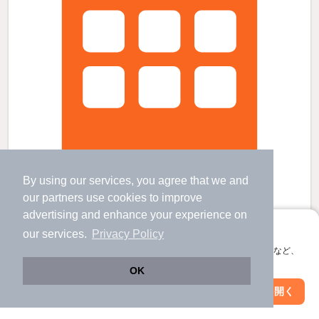
By using our services, you agree that we and
our
partners
use cookies to improve
牟礼ぐらしRoomB棟の賃貸物件
advertising and enhance your experience on
アプリに切り替えて、サクサクお部屋探し
八栗駅 歩
6
分 （琴電志度線）
our services.
Privacy Policy
古高松南駅 歩
9
分 （高徳線）
会員登録なしですぐ使える。マップ検索やお気に入り保存など、
六万寺駅 歩
11
分 （琴電志度線）
アプリ限定の便利な機能が使えます！
OK
香川県高松市牟礼町牟礼
2階建 / 31年8ヶ月 / 鉄骨造
Web版で続行
アプリを開く
すべての写真
駅・沿線を変更
絞り込み条件を変更
駐車場あり