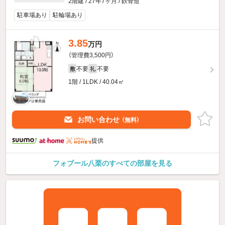
2階建 / 27年7ヶ月 / 鉄骨造
駐車場あり
駐輪場あり
3.85
万円
（管理費3,500円）
不要
不要
敷
礼
1階 / 1LDK / 40.04㎡
お問い合わせ
（無料）
提供
フォブール八栗のすべての部屋を見る