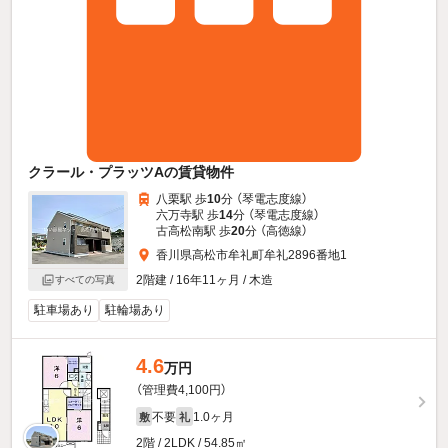
クラール・プラッツAの賃貸物件
八栗駅 歩
10
分 （琴電志度線）
六万寺駅 歩
14
分 （琴電志度線）
古高松南駅 歩
20
分 （高徳線）
香川県高松市牟礼町牟礼2896番地1
2階建 / 16年11ヶ月 / 木造
すべての写真
駐車場あり
駐輪場あり
4.6
万円
（管理費4,100円）
不要
1.0ヶ月
敷
礼
2階 / 2LDK / 54.85㎡