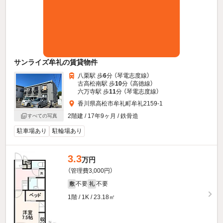
サンライズ牟礼の賃貸物件
八栗駅 歩
6
分 （琴電志度線）
古高松南駅 歩
10
分 （高徳線）
六万寺駅 歩
11
分 （琴電志度線）
香川県高松市牟礼町牟礼2159-1
2階建 / 17年9ヶ月 / 鉄骨造
すべての写真
駐車場あり
駐輪場あり
3.3
万円
（管理費3,000円）
不要
不要
敷
礼
1階 / 1K / 23.18㎡