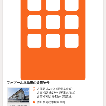
フォブール屋島東の賃貸物件
八栗駅 歩
28
分 （琴電志度線）
古高松駅 歩
27
分 （琴電志度線）
古高松南駅 歩
32
分 （高徳線）
香川県高松市屋島東町