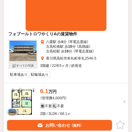
フォブールトロワやくりAの賃貸物件
八栗駅 歩
4
分 （琴電志度線）
古高松南駅 歩
10
分 （高徳線）
古高松駅 歩
19
分 （琴電志度線）
香川県高松市牟礼町牟礼2546-5
3階建 / 22年5ヶ月 / 鉄骨造
すべての写真
駐車場あり
駐輪場あり
6.1
万円
（管理費4,000円）
不要
不要
敷
礼
2階 / 3LDK / 68.1㎡
お問い合わせ
（無料）