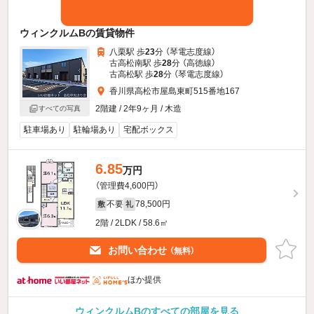
ウィンクルムBの賃貸物件
八栗駅 歩
23
分 （琴電志度線）
古高松南駅 歩
28
分 （高徳線）
古高松駅 歩
28
分 （琴電志度線）
香川県高松市屋島東町515番地167
2階建 / 2年9ヶ月 / 木造
すべての写真
駐車場あり
駐輪場あり
宅配ボックス
6.85
万円
（管理費4,600円）
不要
78,500円
敷
礼
2階 / 2LDK / 58.6㎡
お問い合わせ
（無料）
ほか提供
ウィンクルムBのすべての部屋を見る