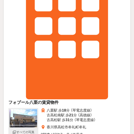
フォブール八栗の賃貸物件
八栗駅 歩
18
分 （琴電志度線）
古高松南駅 歩
21
分 （高徳線）
古高松駅 歩
31
分 （琴電志度線）
香川県高松市牟礼町牟礼
すべての写真