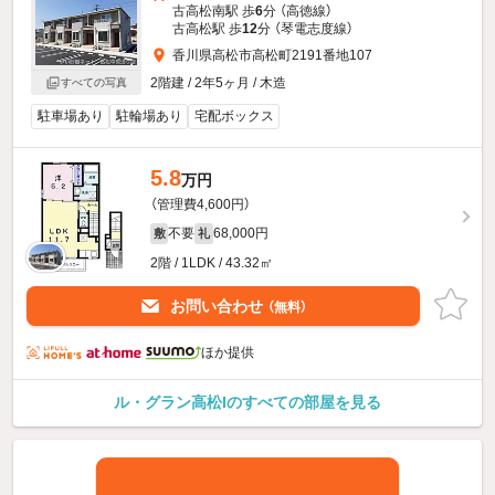
古高松南駅 歩
6
分 （高徳線）
古高松駅 歩
12
分 （琴電志度線）
香川県高松市高松町2191番地107
2階建 / 2年5ヶ月 / 木造
すべての写真
駐車場あり
駐輪場あり
宅配ボックス
5.8
万円
（管理費4,600円）
不要
68,000円
敷
礼
2階 / 1LDK / 43.32㎡
お問い合わせ
（無料）
ほか提供
ル・グラン高松Iのすべての部屋を見る