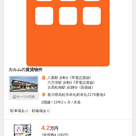
カルムの賃貸物件
八栗駅 歩
6
分 （琴電志度線）
六万寺駅 歩
9
分 （琴電志度線）
古高松南駅 歩
10
分 （高徳線）
香川県高松市牟礼町牟礼2176番地3
すべての写真
2階建 / 15年2ヶ月 / 木造
駐車場あり
駐輪場あり
4.2
万円
（管理費4,100円）