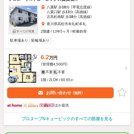
八栗駅 歩
10
分 （琴電志度線）
八栗口駅 歩
13
分 （高徳線）
古高松南駅 歩
18
分 （高徳線）
香川県高松市牟礼町牟礼
2階建 / 13年5ヶ月 / 軽量鉄骨
すべての写真
駐車場あり
駐輪場あり
6.2
万円
（管理費4,500円）
不要
不要
敷
礼
1階 / 2LDK / 60.65㎡
お問い合わせ
（無料）
ほか提供
プロヌーブNキュービックのすべての部屋を見る