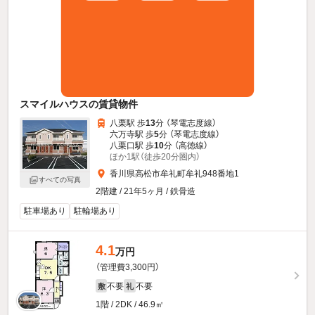
スマイルハウスの賃貸物件
八栗駅 歩
13
分 （琴電志度線）
六万寺駅 歩
5
分 （琴電志度線）
八栗口駅 歩
10
分 （高徳線）
ほか1駅（徒歩20分圏内）
香川県高松市牟礼町牟礼948番地1
すべての写真
2階建 / 21年5ヶ月 / 鉄骨造
駐車場あり
駐輪場あり
4.1
万円
（管理費3,300円）
不要
不要
敷
礼
1階 / 2DK / 46.9㎡