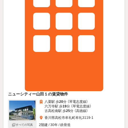
ニューシティー山田１の賃貸物件
八栗駅 歩
20
分 （琴電志度線）
六万寺駅 歩
19
分 （琴電志度線）
古高松南駅 歩
25
分 （高徳線）
香川県高松市牟礼町牟礼3119-1
2階建 / 30年 / 鉄骨造
すべての写真