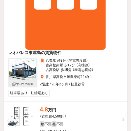
レオパレス東屋島の賃貸物件
八栗駅 歩
8
分 （琴電志度線）
古高松南駅 歩
12
分 （高徳線）
古高松駅 歩
15
分 （琴電志度線）
香川県高松市屋島東町1149-1
2階建 / 26年2ヶ月 / 軽量鉄骨
すべての写真
駐車場あり
駐輪場あり
4.8
万円
（管理費4,500円）
不要
不要
敷
礼