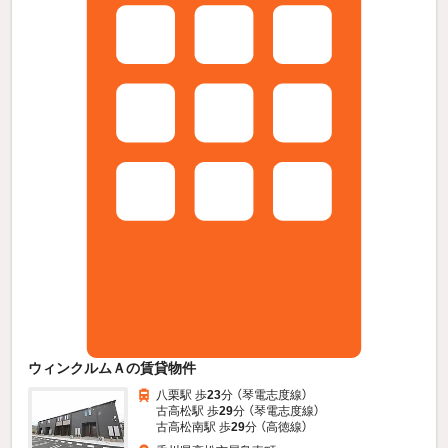
ウィンクルムＡの賃貸物件
八栗駅 歩
23
分 （琴電志度線）
古高松駅 歩
29
分 （琴電志度線）
古高松南駅 歩
29
分 （高徳線）