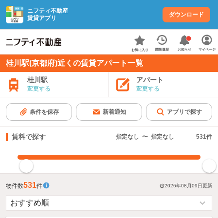
ニフティ不動産
ダウンロード
賃貸アプリ
お知らせ
閲覧履歴
マイページ
お気に入り
桂川駅(京都府)近くの賃貸アパート一覧
桂川駅
アパート
変更する
変更する
条件を保存
新着通知
アプリで探す
賃料で探す
指定なし
〜
指定なし
531
件
指定した賃料で絞り込む
531
物件数
件
2026年08月09日
更新