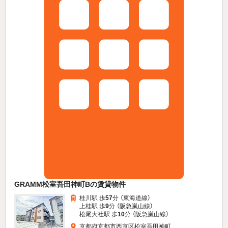
GRAMM松室吾田神町Bの賃貸物件
桂川駅 歩
57
分 （東海道線）
上桂駅 歩
9
分 （阪急嵐山線）
松尾大社駅 歩
10
分 （阪急嵐山線）
京都府京都市西京区松室吾田神町