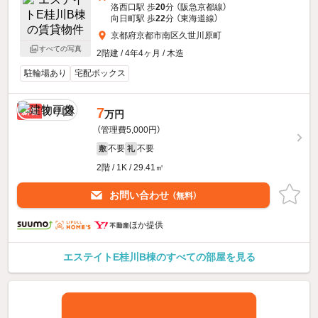
洛西口駅 歩
20
分 （阪急京都線）
向日町駅 歩
22
分 （東海道線）
京都府京都市南区久世川原町
すべての写真
2階建 / 4年4ヶ月 / 木造
駐輪場あり
宅配ボックス
7
新着
万円
（管理費5,000円）
不要
不要
敷
礼
2階 / 1K / 29.41㎡
お問い合わせ
（無料）
ほか提供
エステイトE桂川B棟のすべての部屋を見る