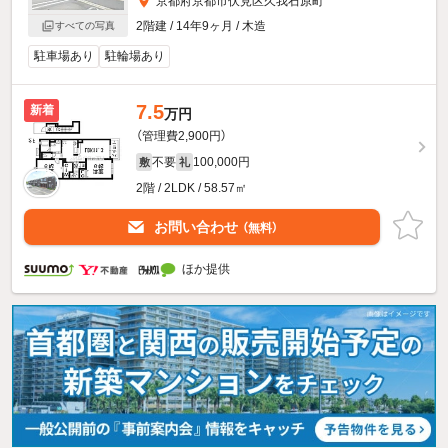
京都府京都市伏見区久我石原町
2階建 / 14年9ヶ月 / 木造
すべての写真
駐車場あり
駐輪場あり
7.5
新着
万円
（管理費2,900円）
不要
100,000円
敷
礼
2階 / 2LDK / 58.57㎡
お問い合わせ
（無料）
ほか提供