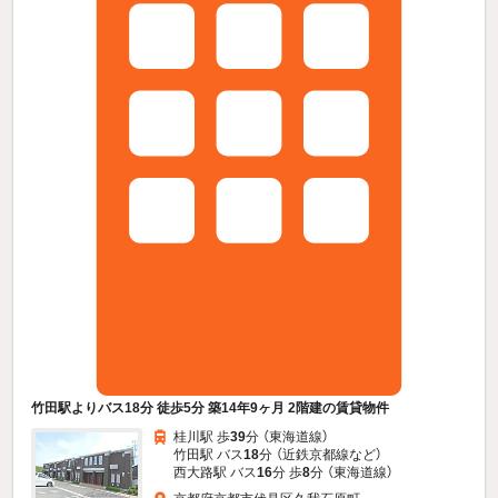
竹田駅よりバス18分 徒歩5分 築14年9ヶ月 2階建の賃貸物件
桂川駅 歩
39
分 （東海道線）
竹田駅 バス
18
分 （近鉄京都線
など
）
西大路駅 バス
16
分 歩
8
分 （東海道線）