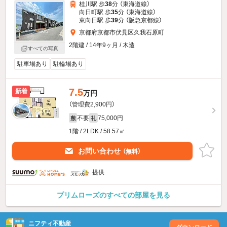
桂川駅 歩
38
分 （東海道線）
向日町駅 歩
35
分 （東海道線）
東向日駅 歩
39
分 （阪急京都線）
京都府京都市伏見区久我石原町
2階建 / 14年9ヶ月 / 木造
すべての写真
駐車場あり
駐輪場あり
7.5
新着
万円
（管理費2,900円）
不要
75,000円
敷
礼
1階 / 2LDK / 58.57㎡
お問い合わせ
（無料）
提供
プリムローズのすべての部屋を見る
ニフティ不動産