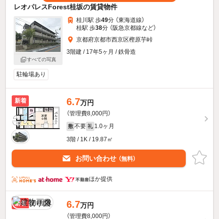
レオパレスForest桂坂の賃貸物件
桂川駅 歩
49
分 （東海道線）
桂駅 歩
38
分 （阪急京都線
など
）
京都府京都市西京区樫原芋峠
3階建 / 17年5ヶ月 / 鉄骨造
すべての写真
駐輪場あり
6.7
新着
万円
（管理費8,000円）
不要
1.0ヶ月
敷
礼
3階 / 1K / 19.87㎡
お問い合わせ
（無料）
ほか提供
6.7
新着
万円
（管理費8,000円）