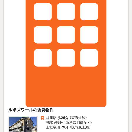
ルポズワールの賃貸物件
桂川駅 歩
26
分 （東海道線）
桂駅 歩
5
分 （阪急京都線
など
）
上桂駅 歩
29
分 （阪急嵐山線）