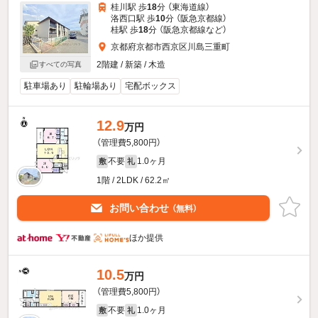
桂川駅 歩
18
分 （東海道線）
洛西口駅 歩
10
分 （阪急京都線）
桂駅 歩
18
分 （阪急京都線
など
）
京都府京都市西京区川島三重町
2階建 / 新築 / 木造
すべての写真
駐車場あり
駐輪場あり
宅配ボックス
12.9
万円
（管理費5,800円）
不要
1.0ヶ月
敷
礼
1階 / 2LDK / 62.2㎡
お問い合わせ
（無料）
ほか提供
10.5
万円
（管理費5,800円）
不要
1.0ヶ月
敷
礼