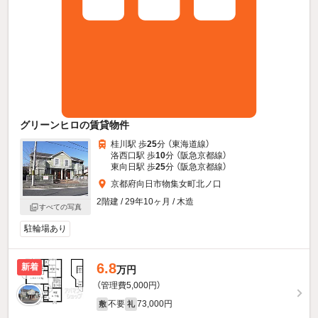
グリーンヒロの賃貸物件
桂川駅 歩
25
分 （東海道線）
洛西口駅 歩
10
分 （阪急京都線）
東向日駅 歩
25
分 （阪急京都線）
京都府向日市物集女町北ノ口
2階建 / 29年10ヶ月 / 木造
すべての写真
駐輪場あり
6.8
新着
万円
（管理費5,000円）
不要
73,000円
敷
礼