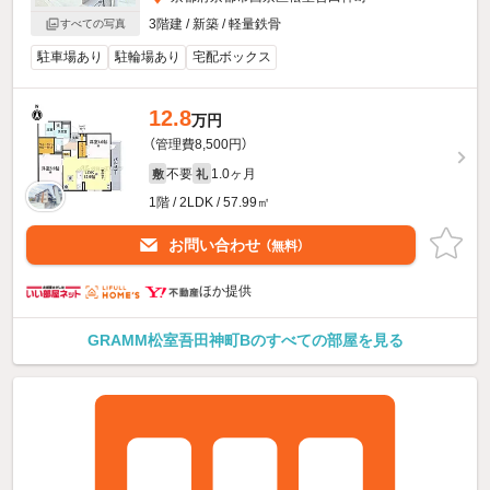
3階建 / 新築 / 軽量鉄骨
すべての写真
駐車場あり
駐輪場あり
宅配ボックス
12.8
万円
（管理費8,500円）
不要
1.0ヶ月
敷
礼
1階 / 2LDK / 57.99㎡
お問い合わせ
（無料）
ほか提供
GRAMM松室吾田神町Bのすべての部屋を見る