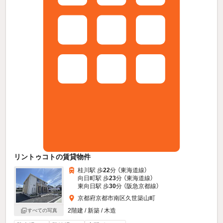
リントゥコトの賃貸物件
桂川駅 歩
22
分 （東海道線）
向日町駅 歩
23
分 （東海道線）
東向日駅 歩
30
分 （阪急京都線）
京都府京都市南区久世築山町
2階建 / 新築 / 木造
すべての写真