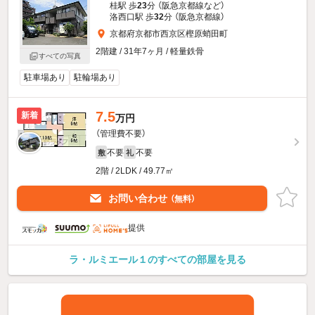
桂駅 歩
23
分 （阪急京都線
など
）
洛西口駅 歩
32
分 （阪急京都線）
京都府京都市西京区樫原蛸田町
2階建 / 31年7ヶ月 / 軽量鉄骨
すべての写真
駐車場あり
駐輪場あり
7.5
新着
万円
（管理費不要）
不要
不要
敷
礼
2階 / 2LDK / 49.77㎡
お問い合わせ
（無料）
提供
ラ・ルミエール１のすべての部屋を見る