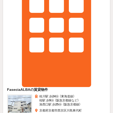
FaseciaALBAの賃貸物件
桂川駅 歩
24
分 （東海道線）
桂駅 歩
9
分 （阪急京都線
など
）
洛西口駅 歩
25
分 （阪急京都線）
京都府京都市西京区川島東代町