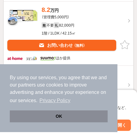
8.2
万円
（管理費5,000円）
不要
82,000円
敷
礼
1階 / 1LDK / 42.15㎡
お問い合わせ
（無料）
ほか提供
9.8
万円
By using our services, you agree that we and
（管理費5,000円）
our
partners
use cookies to improve
不要
98,000円
敷
礼
advertising and enhance your experience on
1階 / 2LDK / 55.66㎡
アプリに切り替えて、サクサクお部屋探し
our services.
Privacy Policy
会員登録なしですぐ使える。マップ検索やお気に入り保存など、
お問い合わせ
（無料）
アプリ限定の便利な機能が使えます！
OK
ほか提供
Web版で続行
アプリを開く
駅・沿線を変更
絞り込み条件を変更
リントゥコトのすべての部屋を見る