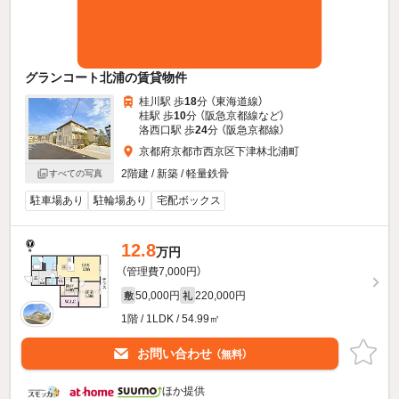
グランコート北浦の賃貸物件
桂川駅 歩
18
分 （東海道線）
桂駅 歩
10
分 （阪急京都線
など
）
洛西口駅 歩
24
分 （阪急京都線）
京都府京都市西京区下津林北浦町
2階建 / 新築 / 軽量鉄骨
すべての写真
駐車場あり
駐輪場あり
宅配ボックス
12.8
万円
（管理費7,000円）
50,000円
220,000円
敷
礼
1階 / 1LDK / 54.99㎡
お問い合わせ
（無料）
ほか提供