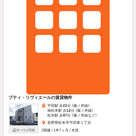
プティ・リヴィエールの賃貸物件
平田駅 歩
22
分 （篠ノ井線）
南松本駅 歩
12
分 （篠ノ井線）
松本駅 歩
47
分 （篠ノ井線
など
）
長野県松本市平田東１丁目
2階建 / 1年7ヶ月 / 木造
すべての写真