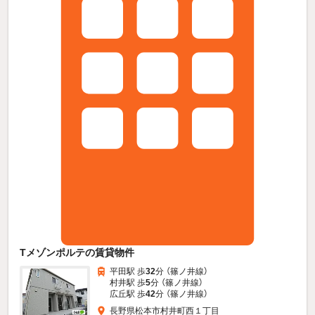
Tメゾンポルテの賃貸物件
平田駅 歩
32
分 （篠ノ井線）
村井駅 歩
5
分 （篠ノ井線）
広丘駅 歩
42
分 （篠ノ井線）
長野県松本市村井町西１丁目