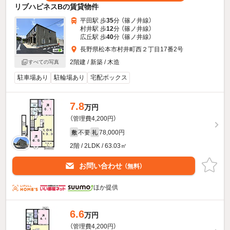
リブハピネスBの賃貸物件
平田駅 歩
35
分 （篠ノ井線）
村井駅 歩
12
分 （篠ノ井線）
広丘駅 歩
40
分 （篠ノ井線）
長野県松本市村井町西２丁目17番2号
2階建 / 新築 / 木造
すべての写真
駐車場あり
駐輪場あり
宅配ボックス
7.8
万円
（管理費4,200円）
不要
78,000円
敷
礼
2階 / 2LDK / 63.03㎡
お問い合わせ
（無料）
ほか提供
6.6
万円
（管理費4,200円）