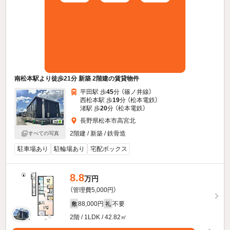
南松本駅より徒歩21分 新築 2階建の賃貸物件
平田駅 歩
45
分 （篠ノ井線）
西松本駅 歩
19
分 （松本電鉄）
渚駅 歩
20
分 （松本電鉄）
長野県松本市高宮北
2階建 / 新築 / 鉄骨造
すべての写真
駐車場あり
駐輪場あり
宅配ボックス
8.8
万円
（管理費5,000円）
88,000円
不要
敷
礼
2階 / 1LDK / 42.82㎡