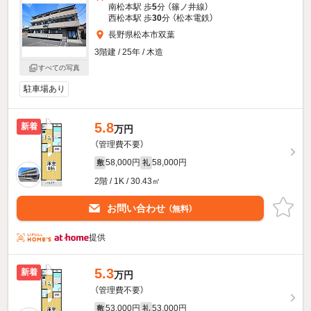
南松本駅 歩
5
分 （篠ノ井線）
西松本駅 歩
30
分 （松本電鉄）
長野県松本市双葉
3階建 / 25年 / 木造
すべての写真
駐車場あり
5.8
新着
万円
（管理費不要）
58,000円
58,000円
敷
礼
2階 / 1K / 30.43㎡
お問い合わせ
（無料）
提供
5.3
新着
万円
（管理費不要）
53,000円
53,000円
敷
礼