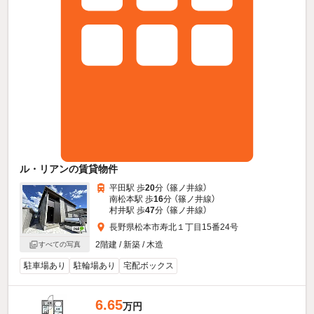
ル・リアンの賃貸物件
平田駅 歩
20
分 （篠ノ井線）
南松本駅 歩
16
分 （篠ノ井線）
村井駅 歩
47
分 （篠ノ井線）
長野県松本市寿北１丁目15番24号
2階建 / 新築 / 木造
すべての写真
駐車場あり
駐輪場あり
宅配ボックス
6.65
万円