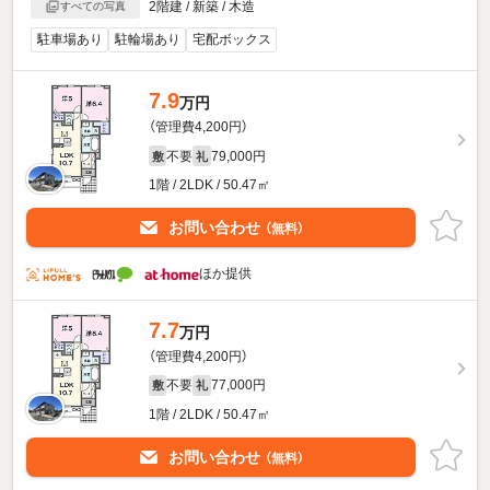
2階建 / 新築 / 木造
すべての写真
駐車場あり
駐輪場あり
宅配ボックス
7.9
万円
（管理費4,200円）
不要
79,000円
敷
礼
1階 / 2LDK / 50.47㎡
お問い合わせ
（無料）
ほか提供
7.7
万円
（管理費4,200円）
不要
77,000円
敷
礼
1階 / 2LDK / 50.47㎡
お問い合わせ
（無料）