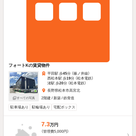
フォートKの賃貸物件
平田駅 歩
45
分 （篠ノ井線）
西松本駅 歩
19
分 （松本電鉄）
渚駅 歩
20
分 （松本電鉄）
長野県松本市高宮北
2階建 / 新築 / 鉄骨造
すべての写真
駐車場あり
駐輪場あり
宅配ボックス
7.3
万円
（管理費5,000円）