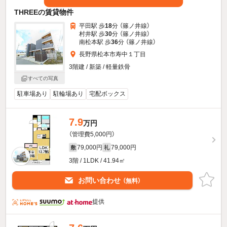
THREEの賃貸物件
平田駅 歩
18
分 （篠ノ井線）
村井駅 歩
30
分 （篠ノ井線）
南松本駅 歩
36
分 （篠ノ井線）
長野県松本市寿中１丁目
3階建 / 新築 / 軽量鉄骨
すべての写真
駐車場あり
駐輪場あり
宅配ボックス
7.9
万円
（管理費5,000円）
79,000円
79,000円
敷
礼
3階 / 1LDK / 41.94㎡
お問い合わせ
（無料）
提供