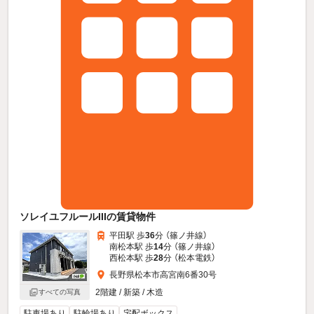
ソレイユフルールIIIの賃貸物件
平田駅 歩
36
分 （篠ノ井線）
南松本駅 歩
14
分 （篠ノ井線）
西松本駅 歩
28
分 （松本電鉄）
長野県松本市高宮南6番30号
2階建 / 新築 / 木造
すべての写真
駐車場あり
駐輪場あり
宅配ボックス