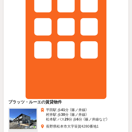
プラッツ・ルーエの賃貸物件
平田駅 歩
41
分 （篠ノ井線）
村井駅 歩
30
分 （篠ノ井線）
松本駅 バス
29
分 歩
6
分 （篠ノ井線
など
）
長野県松本市大字笹賀4280番地1