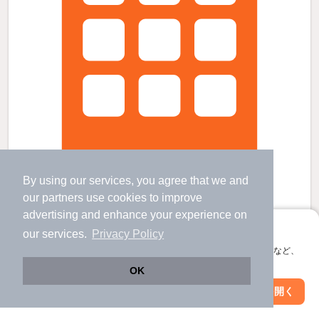
By using our services, you agree that we and
our
partners
use cookies to improve
advertising and enhance your experience on
ラ・ヴィータの賃貸物件
アプリに切り替えて、サクサクお部屋探し
our services.
Privacy Policy
平田駅 歩
50
分 （篠ノ井線）
会員登録なしですぐ使える。マップ検索やお気に入り保存など、
広丘駅 歩
18
分 （篠ノ井線）
アプリ限定の便利な機能が使えます！
村井駅 歩
23
分 （篠ノ井線）
OK
長野県塩尻市大字広丘吉田
Web版で続行
アプリを開く
駅・沿線を変更
絞り込み条件を変更
2階建 / 3年1ヶ月 / 軽量鉄骨
すべての写真