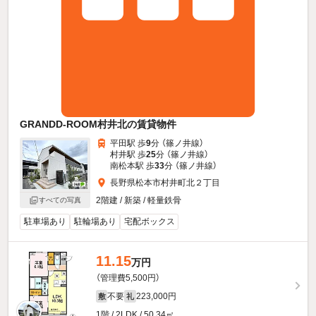
GRANDD-ROOM村井北の賃貸物件
平田駅 歩
9
分 （篠ノ井線）
村井駅 歩
25
分 （篠ノ井線）
南松本駅 歩
33
分 （篠ノ井線）
長野県松本市村井町北２丁目
2階建 / 新築 / 軽量鉄骨
すべての写真
駐車場あり
駐輪場あり
宅配ボックス
11.15
万円
（管理費5,500円）
不要
223,000円
敷
礼
1階 / 2LDK / 50.34㎡