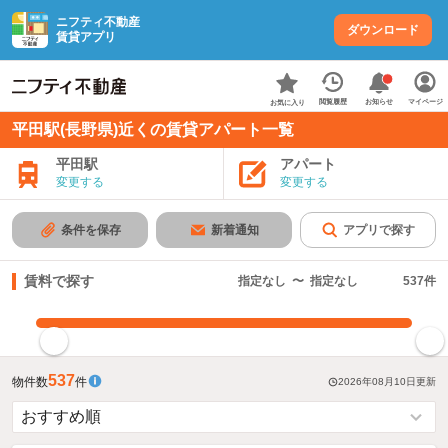
ニフティ不動産
ダウンロード
賃貸アプリ
お知らせ
閲覧履歴
マイページ
お気に入り
平田駅(長野県)近くの賃貸アパート一覧
平田駅
アパート
変更する
変更する
条件を保存
新着通知
アプリで探す
賃料で探す
指定なし
〜
指定なし
537
件
指定した賃料で絞り込む
537
物件数
件
2026年08月10日
更新