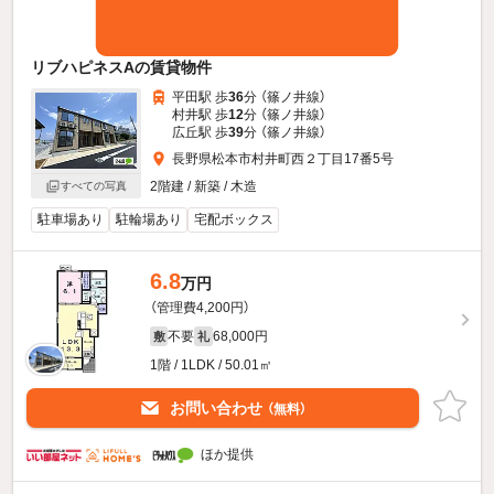
リブハピネスAの賃貸物件
平田駅 歩
36
分 （篠ノ井線）
村井駅 歩
12
分 （篠ノ井線）
広丘駅 歩
39
分 （篠ノ井線）
長野県松本市村井町西２丁目17番5号
2階建 / 新築 / 木造
すべての写真
駐車場あり
駐輪場あり
宅配ボックス
6.8
万円
（管理費4,200円）
不要
68,000円
敷
礼
1階 / 1LDK / 50.01㎡
お問い合わせ
（無料）
ほか提供