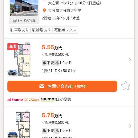
大在駅 バス
7
分 歩
16
分 （日豊線）
大分県大分市大字里
2階建 / 2年7ヶ月 / 木造
すべての写真
駐車場あり
駐輪場あり
宅配ボックス
5.55
新着
万円
（管理費3,500円）
不要
1.0ヶ月
敷
礼
1階 / 1LDK / 50.01㎡
お問い合わせ
（無料）
ほか提供
5.75
万円
（管理費3,500円）
不要
1.0ヶ月
敷
礼