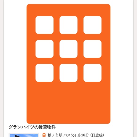
グランハイツの賃貸物件
坂ノ市駅 バス
5
分 歩
16
分 （日豊線）