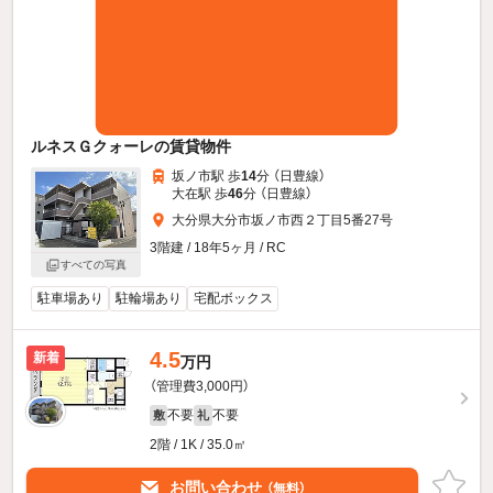
ルネスＧクォーレの賃貸物件
坂ノ市駅 歩
14
分 （日豊線）
大在駅 歩
46
分 （日豊線）
大分県大分市坂ノ市西２丁目5番27号
3階建 / 18年5ヶ月 / RC
すべての写真
駐車場あり
駐輪場あり
宅配ボックス
4.5
新着
万円
（管理費3,000円）
不要
不要
敷
礼
2階 / 1K / 35.0㎡
お問い合わせ
（無料）