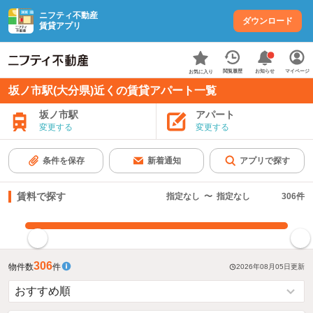
ニフティ不動産
ダウンロード
賃貸アプリ
お知らせ
閲覧履歴
マイページ
お気に入り
坂ノ市駅(大分県)近くの賃貸アパート一覧
坂ノ市駅
アパート
変更する
変更する
条件を保存
新着通知
アプリで探す
賃料で探す
指定なし
〜
指定なし
306
件
指定した賃料で絞り込む
306
物件数
件
2026年08月05日
更新