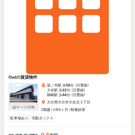
Owlの賃貸物件
坂ノ市駅 歩
59
分 （日豊線）
大在駅 歩
22
分 （日豊線）
鶴崎駅 歩
44
分 （日豊線）
大分県大分市大在北３丁目
すべての写真
2階建 / 1年6ヶ月 / 軽量鉄骨
駐車場あり
宅配ボックス