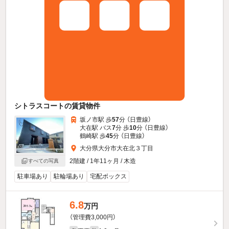
シトラスコートの賃貸物件
坂ノ市駅 歩
57
分 （日豊線）
大在駅 バス
7
分 歩
10
分 （日豊線）
鶴崎駅 歩
45
分 （日豊線）
大分県大分市大在北３丁目
2階建 / 1年11ヶ月 / 木造
すべての写真
駐車場あり
駐輪場あり
宅配ボックス
6.8
万円
（管理費3,000円）