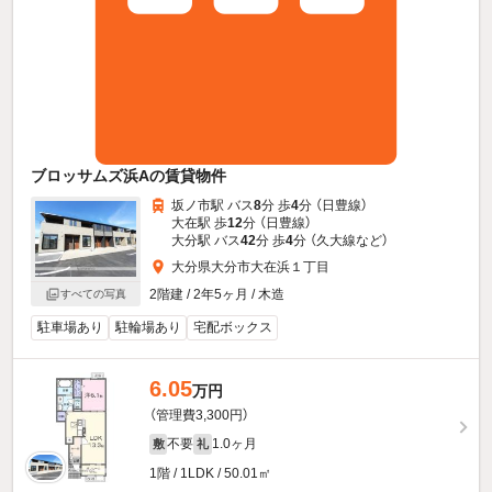
ブロッサムズ浜Aの賃貸物件
坂ノ市駅 バス
8
分 歩
4
分 （日豊線）
大在駅 歩
12
分 （日豊線）
大分駅 バス
42
分 歩
4
分 （久大線
など
）
大分県大分市大在浜１丁目
2階建 / 2年5ヶ月 / 木造
すべての写真
駐車場あり
駐輪場あり
宅配ボックス
6.05
万円
（管理費3,300円）
不要
1.0ヶ月
敷
礼
1階 / 1LDK / 50.01㎡