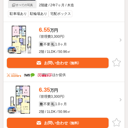
2階建 / 2年7ヶ月 / 木造
すべての写真
駐車場あり
駐輪場あり
宅配ボックス
6.55
万円
（管理費3,300円）
不要
1.0ヶ月
敷
礼
2階 / 1LDK / 50.96㎡
お問い合わせ
（無料）
ほか提供
6.35
万円
（管理費3,300円）
不要
1.0ヶ月
敷
礼
2階 / 1LDK / 50.96㎡
お問い合わせ
（無料）