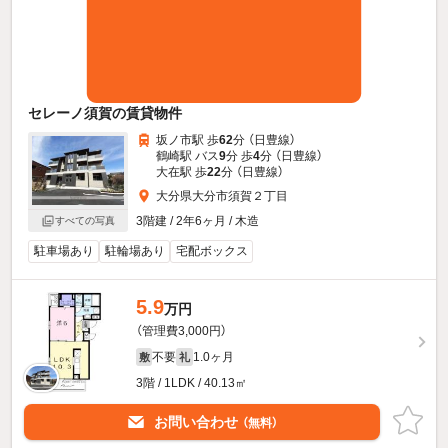
セレーノ須賀の賃貸物件
坂ノ市駅 歩
62
分 （日豊線）
鶴崎駅 バス
9
分 歩
4
分 （日豊線）
大在駅 歩
22
分 （日豊線）
大分県大分市須賀２丁目
3階建 / 2年6ヶ月 / 木造
すべての写真
駐車場あり
駐輪場あり
宅配ボックス
5.9
万円
（管理費3,000円）
不要
1.0ヶ月
敷
礼
3階 / 1LDK / 40.13㎡
お問い合わせ
（無料）