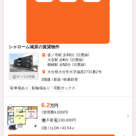
シャローム城原の賃貸物件
坂ノ市駅 歩
33
分 （日豊線）
大在駅 歩
6
分 （日豊線）
鶴崎駅 歩
52
分 （日豊線）
大分県大分市大字城原2731番2号
すべての写真
3階建 / 新築 / 軽量鉄骨
駐車場あり
駐輪場あり
宅配ボックス
6.2
万円
（管理費4,000円）
不要
100,000円
敷
礼
1階 / 1LDK / 43.54㎡