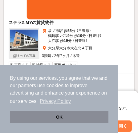
ステラ2-MYの賃貸物件
坂ノ市駅 歩
55
分 （日豊線）
鶴崎駅 バス
9
分 歩
10
分 （日豊線）
大在駅 歩
19
分 （日豊線）
大分県大分市大在北４丁目
3階建 / 2年7ヶ月 / 木造
すべての写真
駐車場あり
駐輪場あり
宅配ボックス
By using our services, you agree that we and
7.4
万円
our
partners
use cookies to improve
（管理費3,300円）
advertising and enhance your experience on
不要
1.0ヶ月
敷
礼
アプリに切り替えて、サクサクお部屋探し
our services.
Privacy Policy
3階 / 2LDK / 71.07㎡
会員登録なしですぐ使える。マップ検索やお気に入り保存など、
アプリ限定の便利な機能が使えます！
OK
お問い合わせ
（無料）
Web版で続行
アプリを開く
駅・沿線を変更
絞り込み条件を変更
ほか提供