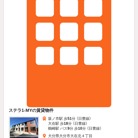
ステラ1-MYの賃貸物件
坂ノ市駅 歩
51
分 （日豊線）
大在駅 歩
18
分 （日豊線）
鶴崎駅 バス
9
分 歩
10
分 （日豊線）
大分県大分市大在北４丁目