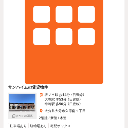
サンハイムの賃貸物件
坂ノ市駅 歩
14
分 （日豊線）
大在駅 歩
53
分 （日豊線）
幸崎駅 歩
56
分 （日豊線）
大分県大分市久原南１丁目
すべての写真
2階建 / 新築 / 木造
駐車場あり
駐輪場あり
宅配ボックス