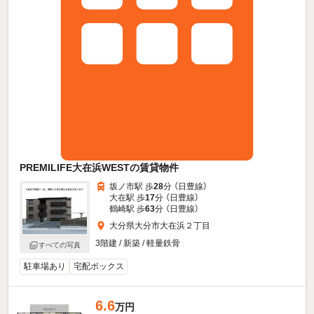
PREMILIFE大在浜WESTの賃貸物件
坂ノ市駅 歩
28
分 （日豊線）
大在駅 歩
17
分 （日豊線）
鶴崎駅 歩
63
分 （日豊線）
大分県大分市大在浜２丁目
3階建 / 新築 / 軽量鉄骨
すべての写真
駐車場あり
宅配ボックス
6.6
万円