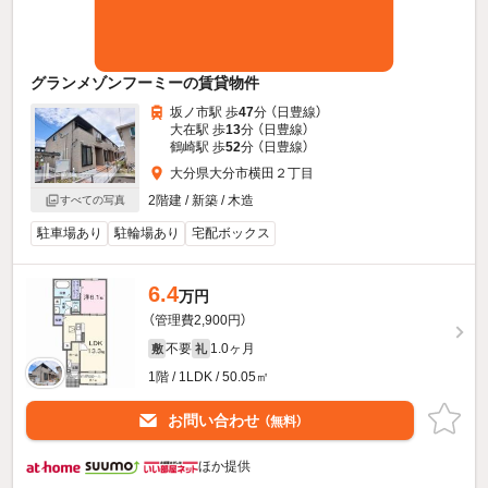
グランメゾンフーミーの賃貸物件
坂ノ市駅 歩
47
分 （日豊線）
大在駅 歩
13
分 （日豊線）
鶴崎駅 歩
52
分 （日豊線）
大分県大分市横田２丁目
2階建 / 新築 / 木造
すべての写真
駐車場あり
駐輪場あり
宅配ボックス
6.4
万円
（管理費2,900円）
不要
1.0ヶ月
敷
礼
1階 / 1LDK / 50.05㎡
お問い合わせ
（無料）
ほか提供