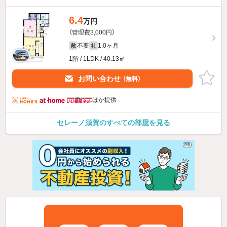
6.4
万円
（管理費3,000円）
不要
1.0ヶ月
敷
礼
1階 / 1LDK / 40.13㎡
お問い合わせ
（無料）
ほか提供
セレーノ須賀のすべての部屋を見る