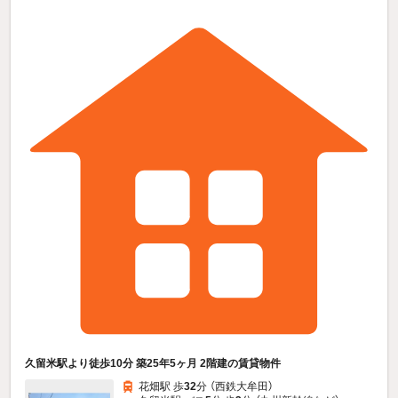
久留米駅より徒歩10分 築25年5ヶ月 2階建の賃貸物件
花畑駅 歩
32
分 （西鉄大牟田）