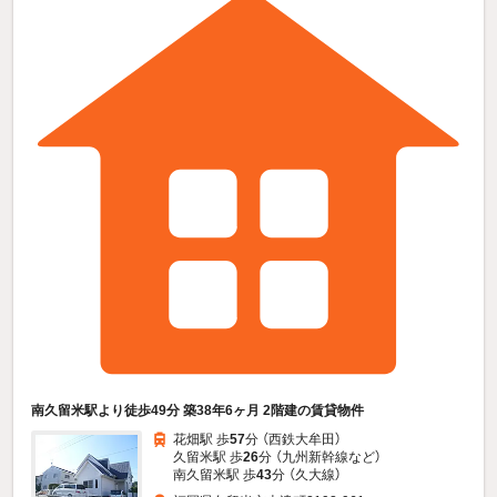
南久留米駅より徒歩49分 築38年6ヶ月 2階建の賃貸物件
花畑駅 歩
57
分 （西鉄大牟田）
久留米駅 歩
26
分 （九州新幹線
など
）
南久留米駅 歩
43
分 （久大線）