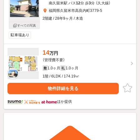
南久留米駅 バス
12
分 歩
3
分 （久大線）
福岡県久留米市高良内町3779-5
2階建 / 28年9ヶ月 / 木造
すべての写真
駐車場あり
14
万円
（管理費不要）
1.0ヶ月
1.0ヶ月
敷
礼
1階 / 6LDK / 174.19㎡
物件詳細を見る
ほか提供