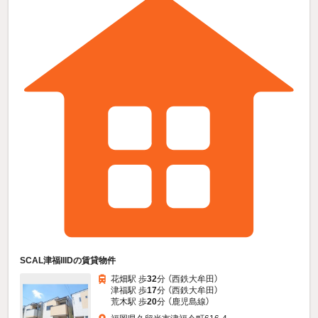
SCAL津福IIIDの賃貸物件
花畑駅 歩
32
分 （西鉄大牟田）
津福駅 歩
17
分 （西鉄大牟田）
荒木駅 歩
20
分 （鹿児島線）