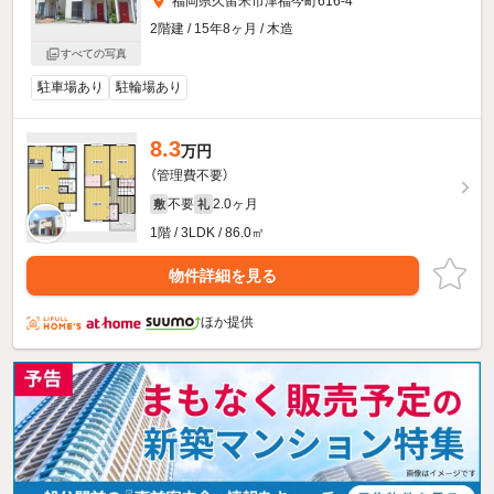
福岡県久留米市津福今町616-4
2階建 / 15年8ヶ月 / 木造
すべての写真
駐車場あり
駐輪場あり
8.3
万円
（管理費不要）
不要
2.0ヶ月
敷
礼
1階 / 3LDK / 86.0㎡
物件詳細を見る
ほか提供