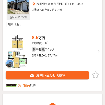
福岡県久留米市長門石町1丁目9-45-5
2階建 / 38年5ヶ月 / 木造
すべての写真
駐車場あり
8.5
万円
（管理費不要）
不要
2.0ヶ月
敷
礼
1階 / 4LDK / 97.47㎡
お問い合わせ
（無料）
提供