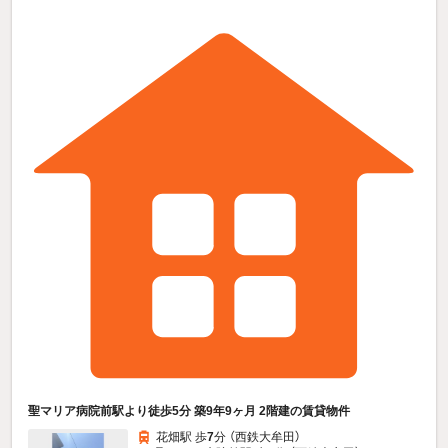
聖マリア病院前駅より徒歩5分 築9年9ヶ月 2階建の賃貸物件
花畑駅 歩
7
分 （西鉄大牟田）