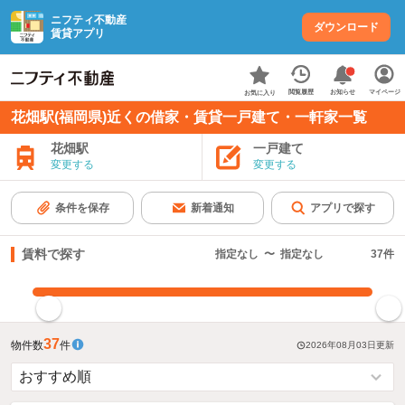
ニフティ不動産
ダウンロード
賃貸アプリ
お知らせ
閲覧履歴
マイページ
お気に入り
花畑駅(福岡県)近くの借家・賃貸一戸建て・一軒家一覧
花畑駅
一戸建て
変更する
変更する
条件を保存
新着通知
アプリで探す
賃料で探す
指定なし
〜
指定なし
37
件
指定した賃料で絞り込む
37
物件数
件
2026年08月03日
更新