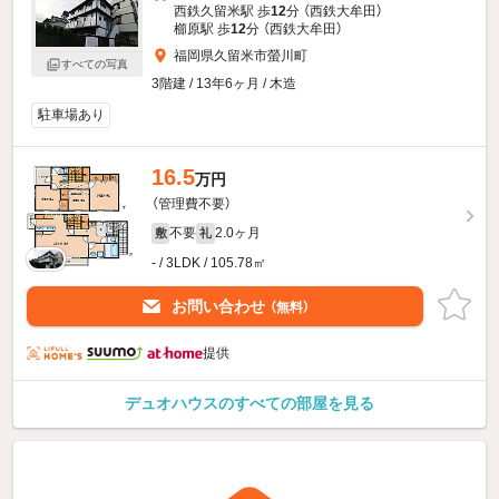
西鉄久留米駅 歩
12
分 （西鉄大牟田）
櫛原駅 歩
12
分 （西鉄大牟田）
福岡県久留米市螢川町
すべての写真
3階建 / 13年6ヶ月 / 木造
駐車場あり
16.5
万円
（管理費不要）
不要
2.0ヶ月
敷
礼
- / 3LDK / 105.78㎡
お問い合わせ
（無料）
提供
デュオハウスのすべての部屋を見る