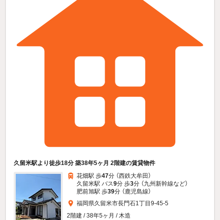
久留米駅より徒歩18分 築38年5ヶ月 2階建の賃貸物件
花畑駅 歩
47
分 （西鉄大牟田）
久留米駅 バス
9
分 歩
3
分 （九州新幹線
など
）
肥前旭駅 歩
39
分 （鹿児島線）
福岡県久留米市長門石1丁目9-45-5
2階建 / 38年5ヶ月 / 木造