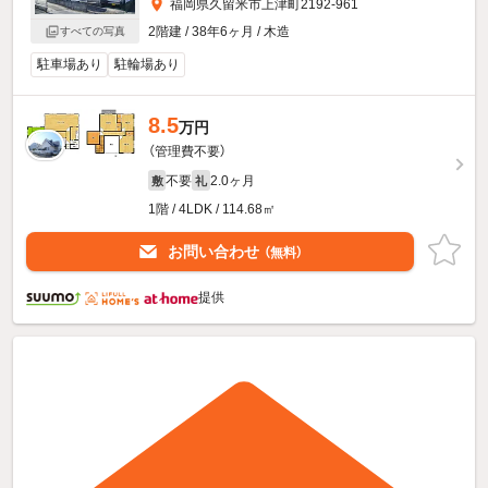
福岡県久留米市上津町2192-961
2階建 / 38年6ヶ月 / 木造
すべての写真
駐車場あり
駐輪場あり
8.5
万円
（管理費不要）
不要
2.0ヶ月
敷
礼
1階 / 4LDK / 114.68㎡
お問い合わせ
（無料）
提供