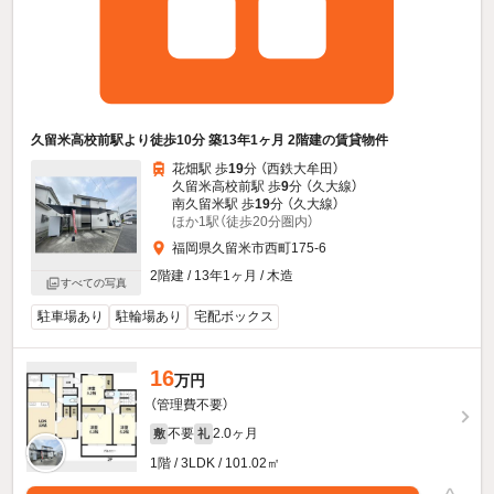
久留米高校前駅より徒歩10分 築13年1ヶ月 2階建の賃貸物件
花畑駅 歩
19
分 （西鉄大牟田）
久留米高校前駅 歩
9
分 （久大線）
南久留米駅 歩
19
分 （久大線）
ほか1駅（徒歩20分圏内）
福岡県久留米市西町175-6
2階建 / 13年1ヶ月 / 木造
すべての写真
駐車場あり
駐輪場あり
宅配ボックス
16
万円
（管理費不要）
不要
2.0ヶ月
敷
礼
1階 / 3LDK / 101.02㎡