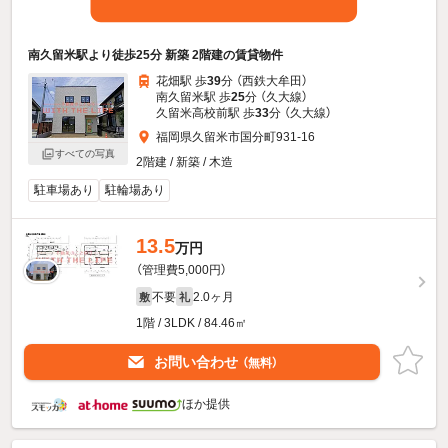
南久留米駅より徒歩25分 新築 2階建の賃貸物件
花畑駅 歩
39
分 （西鉄大牟田）
南久留米駅 歩
25
分 （久大線）
久留米高校前駅 歩
33
分 （久大線）
福岡県久留米市国分町931-16
すべての写真
2階建 / 新築 / 木造
駐車場あり
駐輪場あり
13.5
万円
（管理費5,000円）
不要
2.0ヶ月
敷
礼
1階 / 3LDK / 84.46㎡
お問い合わせ
（無料）
ほか提供