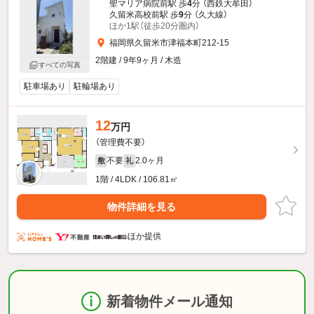
聖マリア病院前駅 歩
4
分 （西鉄大牟田）
久留米高校前駅 歩
9
分 （久大線）
ほか1駅（徒歩20分圏内）
福岡県久留米市津福本町212-15
2階建 / 9年9ヶ月 / 木造
すべての写真
駐車場あり
駐輪場あり
12
万円
（管理費不要）
不要
2.0ヶ月
敷
礼
1階 / 4LDK / 106.81㎡
物件詳細を見る
ほか提供
新着物件メール通知