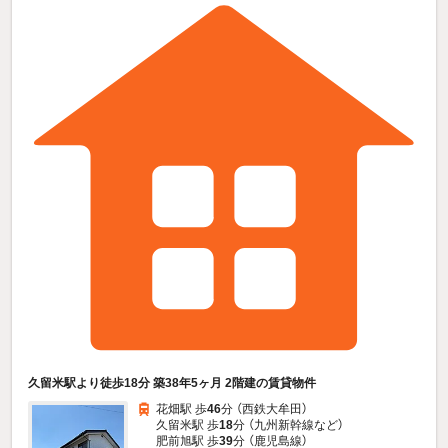
久留米駅より徒歩18分 築38年5ヶ月 2階建の賃貸物件
花畑駅 歩
46
分 （西鉄大牟田）
久留米駅 歩
18
分 （九州新幹線
など
）
肥前旭駅 歩
39
分 （鹿児島線）