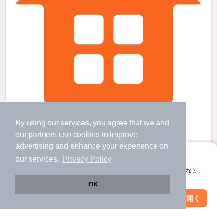
聖マリア病院前駅より徒歩5分 築47年3ヶ月 2階建の賃貸物件
By using our services, you agree that we and
花畑駅 歩
7
分 （西鉄大牟田）
our
partners
use cookies to improve
聖マリア病院前駅 歩
4
分 （西鉄大牟田）
advertising and enhance your experience on
久留米高校前駅 歩
15
分 （久大線）
ほか1駅（徒歩20分圏内）
アプリに切り替えて、サクサクお部屋探し
our services.
Privacy Policy
福岡県久留米市津福本町
会員登録なしですぐ使える。マップ検索やお気に入り保存など、
すべての写真
2階建 / 47年3ヶ月 / 軽量鉄骨
アプリ限定の便利な機能が使えます！
OK
Web版で続行
アプリを開く
駅・沿線を変更
絞り込み条件を変更
7.9
万円
（管理費不要）