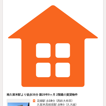
南久留米駅より徒歩38分 築28年9ヶ月 2階建の賃貸物件
花畑駅 歩
19
分 （西鉄大牟田）
久留米高校前駅 歩
9
分 （久大線）