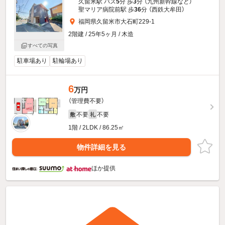
久留米駅 バス
5
分 歩
3
分 （九州新幹線
など
）
聖マリア病院前駅 歩
36
分 （西鉄大牟田）
福岡県久留米市大石町229-1
2階建 / 25年5ヶ月 / 木造
すべての写真
駐車場あり
駐輪場あり
6
万円
（管理費不要）
不要
不要
敷
礼
1階 / 2LDK / 86.25㎡
物件詳細を見る
ほか提供