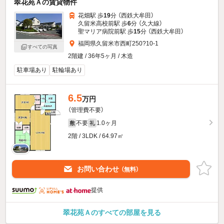
翠花苑Ａの賃貸物件
花畑駅 歩
19
分 （西鉄大牟田）
久留米高校前駅 歩
6
分 （久大線）
聖マリア病院前駅 歩
15
分 （西鉄大牟田）
福岡県久留米市西町250?10-1
すべての写真
2階建 / 36年5ヶ月 / 木造
駐車場あり
駐輪場あり
6.5
万円
（管理費不要）
不要
1.0ヶ月
敷
礼
2階 / 3LDK / 64.97㎡
お問い合わせ
（無料）
提供
翠花苑Ａのすべての部屋を見る