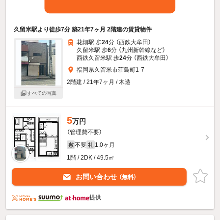
久留米駅より徒歩7分 築21年7ヶ月 2階建の賃貸物件
花畑駅 歩
24
分 （西鉄大牟田）
久留米駅 歩
6
分 （九州新幹線
など
）
西鉄久留米駅 歩
24
分 （西鉄大牟田）
福岡県久留米市荘島町1-7
2階建 / 21年7ヶ月 / 木造
すべての写真
5
万円
（管理費不要）
不要
1.0ヶ月
敷
礼
1階 / 2DK / 49.5㎡
お問い合わせ
（無料）
提供