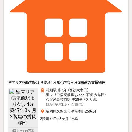
聖マリア病院前駅より徒歩4分 築47年3ヶ月 2階建の賃貸物件
花畑駅 歩
7
分 （西鉄大牟田）
聖マリア病院前駅 歩
4
分 （西鉄大牟田）
久留米高校前駅 歩
18
分 （久大線）
ほか1駅（徒歩20分圏内）
福岡県久留米市津福本町259-14
2階建 / 47年3ヶ月 / 木造
すべての写真