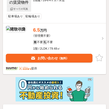
2階建 / 28年4ヶ月 / 木造
すべての写真
駐車場あり
駐輪場あり
6.5
万円
（管理費不要）
不要
不要
敷
礼
1階 / 2LDK / 79.48㎡
お問い合わせ
（無料）
提供