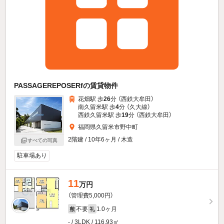
PASSAGEREPOSERfの賃貸物件
花畑駅 歩
26
分 （西鉄大牟田）
南久留米駅 歩
4
分 （久大線）
西鉄久留米駅 歩
19
分 （西鉄大牟田）
福岡県久留米市野中町
2階建 / 10年6ヶ月 / 木造
すべての写真
駐車場あり
11
万円
（管理費5,000円）
不要
1.0ヶ月
敷
礼
- / 3LDK / 116.93㎡