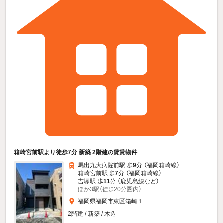
箱崎宮前駅より徒歩7分 新築 2階建の賃貸物件
馬出九大病院前駅 歩
9
分 （福岡箱崎線）
箱崎宮前駅 歩
7
分 （福岡箱崎線）
吉塚駅 歩
11
分 （鹿児島線
など
）
ほか3駅（徒歩20分圏内）
福岡県福岡市東区箱崎１
2階建 / 新築 / 木造