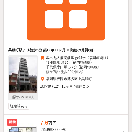
呉服町駅より徒歩3分 築12年11ヶ月 10階建の賃貸物件
馬出九大病院前駅 歩
19
分 （福岡箱崎線）
呉服町駅 歩
3
分 （福岡箱崎線）
千代県庁口駅 歩
7
分 （福岡箱崎線）
ほか7駅（徒歩20分圏内）
福岡県福岡市博多区上呉服町
10階建 / 12年11ヶ月 / 鉄筋コン
すべての写真
駐輪場あり
7.6
新着
万円
（管理費3,000円）