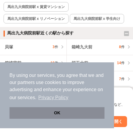
馬出九大病院前駅 x 賃貸マンション
馬出九大病院前駅 x リノベーション
馬出九大病院前駅 x 学生向け
馬出九大病院前駅近くの駅から探す
貝塚
箱崎九大前
3
件
8
件
箱崎宮前
福工大前
10
件
14
件
By using our services, you agree that we and
九産大前
香椎
9
件
7
件
our
partners
use cookies to improve
advertising and enhance your experience on
馬出九大病院前駅近くの市区から探す
アプリに切り替えて、サクサクお部屋探し
our services.
Privacy Policy
会員登録なしですぐ使える。マップ検索やお気に入り保存など、
福岡市東区
北九州市小倉南区
45
件
125
件
アプリ限定の便利な機能が使えます！
OK
Web版で続行
アプリを開く
北九州市八幡東区
北九州市八幡西区
駅・沿線を変更
絞り込み条件を変更
75
件
117
件