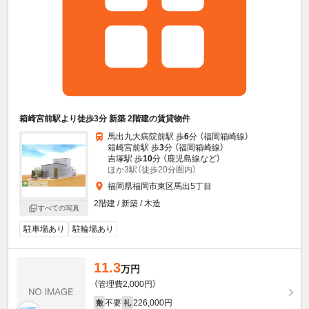
箱崎宮前駅より徒歩3分 新築 2階建の賃貸物件
馬出九大病院前駅 歩
6
分 （福岡箱崎線）
箱崎宮前駅 歩
3
分 （福岡箱崎線）
吉塚駅 歩
10
分 （鹿児島線
など
）
ほか3駅（徒歩20分圏内）
福岡県福岡市東区馬出5丁目
2階建 / 新築 / 木造
すべての写真
駐車場あり
駐輪場あり
11.3
万円
（管理費2,000円）
不要
226,000円
敷
礼