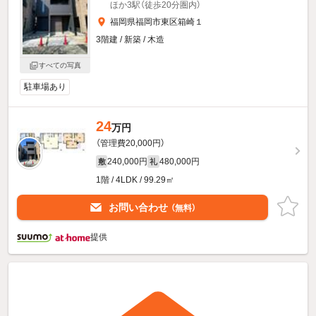
ほか3駅（徒歩20分圏内）
福岡県福岡市東区箱崎１
3階建 / 新築 / 木造
すべての写真
駐車場あり
24
万円
（管理費20,000円）
240,000円
480,000円
敷
礼
1階 / 4LDK / 99.29㎡
お問い合わせ
（無料）
提供