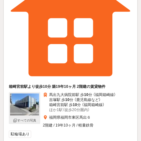
箱崎宮前駅より徒歩10分 築19年10ヶ月 2階建の賃貸物件
馬出九大病院前駅 歩
10
分 （福岡箱崎線）
吉塚駅 歩
10
分 （鹿児島線
など
）
箱崎宮前駅 歩
10
分 （福岡箱崎線）
ほか1駅（徒歩20分圏内）
福岡県福岡市東区馬出６
すべての写真
2階建 / 19年10ヶ月 / 軽量鉄骨
駐輪場あり