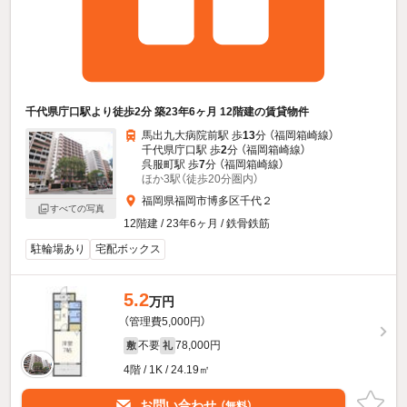
千代県庁口駅より徒歩2分 築23年6ヶ月 12階建の賃貸物件
馬出九大病院前駅 歩
13
分 （福岡箱崎線）
千代県庁口駅 歩
2
分 （福岡箱崎線）
呉服町駅 歩
7
分 （福岡箱崎線）
ほか3駅（徒歩20分圏内）
福岡県福岡市博多区千代２
すべての写真
12階建 / 23年6ヶ月 / 鉄骨鉄筋
駐輪場あり
宅配ボックス
5.2
万円
（管理費5,000円）
不要
78,000円
敷
礼
4階 / 1K / 24.19㎡
お問い合わせ
（無料）