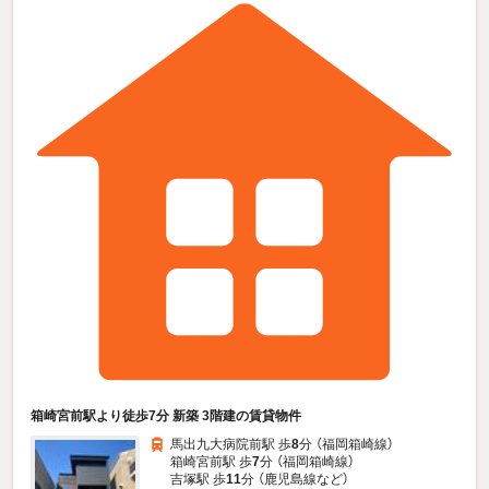
箱崎宮前駅より徒歩7分 新築 3階建の賃貸物件
馬出九大病院前駅 歩
8
分 （福岡箱崎線）
箱崎宮前駅 歩
7
分 （福岡箱崎線）
吉塚駅 歩
11
分 （鹿児島線
など
）