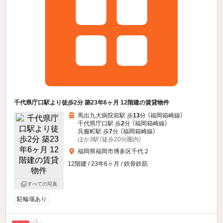
千代県庁口駅より徒歩2分 築23年6ヶ月 12階建の賃貸物件
馬出九大病院前駅 歩
13
分 （福岡箱崎線）
千代県庁口駅 歩
2
分 （福岡箱崎線）
呉服町駅 歩
7
分 （福岡箱崎線）
ほか3駅（徒歩20分圏内）
福岡県福岡市博多区千代２
12階建 / 23年6ヶ月 / 鉄骨鉄筋
すべての写真
駐輪場あり