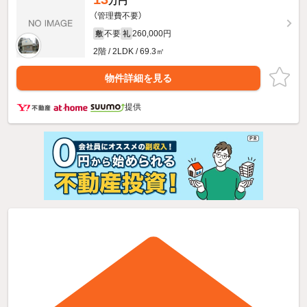
万円
（管理費不要）
不要
260,000円
敷
礼
2階 / 2LDK / 69.3㎡
物件詳細を見る
提供