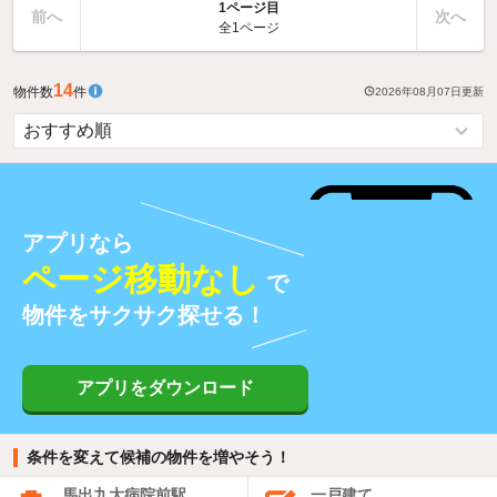
1ページ目
前へ
次へ
全1ページ
14
物件数
件
2026年08月07日
更新
アプリなら
ページ移動なし
で
物件をサクサク探せる！
アプリをダウンロード
条件を変えて候補の物件を増やそう！
馬出九大病院前駅
一戸建て