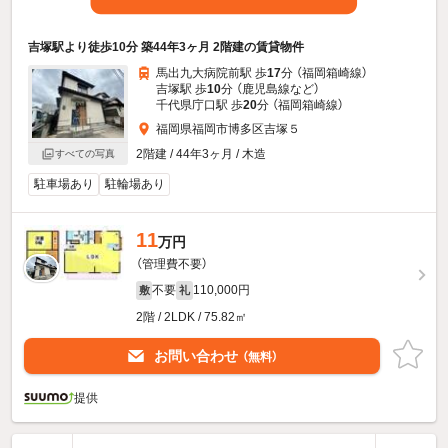
吉塚駅より徒歩10分 築44年3ヶ月 2階建の賃貸物件
馬出九大病院前駅 歩
17
分 （福岡箱崎線）
吉塚駅 歩
10
分 （鹿児島線
など
）
千代県庁口駅 歩
20
分 （福岡箱崎線）
福岡県福岡市博多区吉塚５
2階建 / 44年3ヶ月 / 木造
すべての写真
駐車場あり
駐輪場あり
11
万円
（管理費不要）
不要
110,000円
敷
礼
2階 / 2LDK / 75.82㎡
お問い合わせ
（無料）
提供