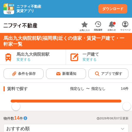
ニフティ不動産
ダウンロード
賃貸アプリ
お知らせ
閲覧履歴
マイページ
お気に入り
馬出九大病院前駅(福岡県)近くの借家・賃貸一戸建て・一
軒家一覧
馬出九大病院前駅
一戸建て
変更する
変更する
条件を保存
新着通知
アプリで探す
賃料で探す
指定なし
〜
指定なし
14
件
指定した賃料で絞り込む
14
物件数
件
2026年08月07日
更新