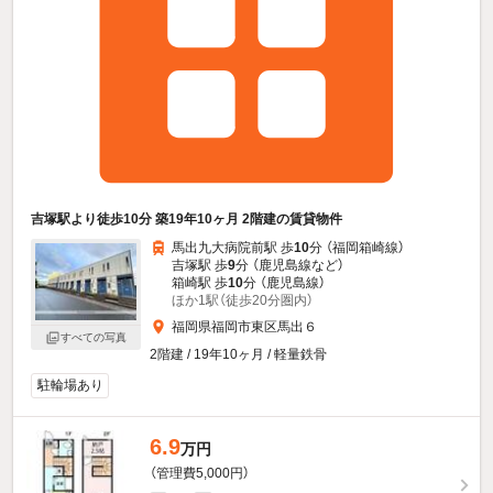
吉塚駅より徒歩10分 築19年10ヶ月 2階建の賃貸物件
馬出九大病院前駅 歩
10
分 （福岡箱崎線）
吉塚駅 歩
9
分 （鹿児島線
など
）
箱崎駅 歩
10
分 （鹿児島線）
ほか1駅（徒歩20分圏内）
福岡県福岡市東区馬出６
すべての写真
2階建 / 19年10ヶ月 / 軽量鉄骨
駐輪場あり
6.9
万円
（管理費5,000円）