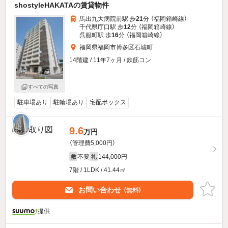
shostyleHAKATAの賃貸物件
馬出九大病院前駅 歩
21
分 （福岡箱崎線）
千代県庁口駅 歩
12
分 （福岡箱崎線）
呉服町駅 歩
16
分 （福岡箱崎線）
福岡県福岡市博多区石城町
14階建 / 11年7ヶ月 / 鉄筋コン
すべての写真
駐車場あり
駐輪場あり
宅配ボックス
9.6
万円
（管理費5,000円）
不要
144,000円
敷
礼
7階 / 1LDK / 41.44㎡
お問い合わせ
（無料）
提供