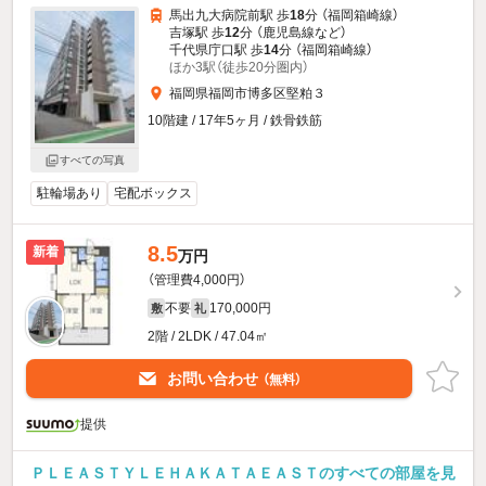
馬出九大病院前駅 歩
18
分 （福岡箱崎線）
吉塚駅 歩
12
分 （鹿児島線
など
）
千代県庁口駅 歩
14
分 （福岡箱崎線）
ほか3駅（徒歩20分圏内）
福岡県福岡市博多区堅粕３
10階建 / 17年5ヶ月 / 鉄骨鉄筋
すべての写真
駐輪場あり
宅配ボックス
8.5
新着
万円
（管理費4,000円）
不要
170,000円
敷
礼
2階 / 2LDK / 47.04㎡
お問い合わせ
（無料）
提供
ＰＬＥＡＳＴＹＬＥＨＡＫＡＴＡＥＡＳＴのすべての部屋を見