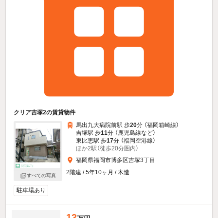
クリア吉塚2の賃貸物件
馬出九大病院前駅 歩
20
分 （福岡箱崎線）
吉塚駅 歩
11
分 （鹿児島線
など
）
東比恵駅 歩
17
分 （福岡空港線）
ほか2駅（徒歩20分圏内）
福岡県福岡市博多区吉塚3丁目
2階建 / 5年10ヶ月 / 木造
すべての写真
駐車場あり
13