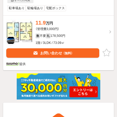
すべての写真
駐車場あり
駐輪場あり
宅配ボックス
11.9
万円
（管理費3,000円）
不要
178,500円
敷
礼
1階 / 3LDK / 73.09㎡
お問い合わせ
（無料）
提供