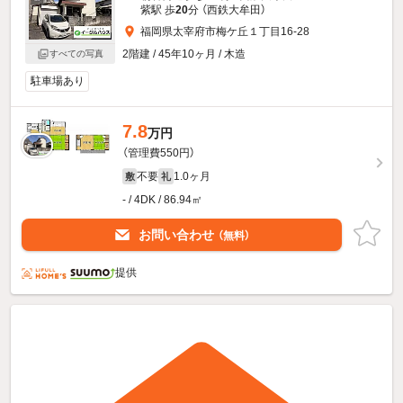
紫駅 歩
20
分 （西鉄大牟田）
福岡県太宰府市梅ケ丘１丁目16-28
2階建 / 45年10ヶ月 / 木造
すべての写真
駐車場あり
7.8
万円
（管理費550円）
不要
1.0ヶ月
敷
礼
- / 4DK / 86.94㎡
お問い合わせ
（無料）
提供