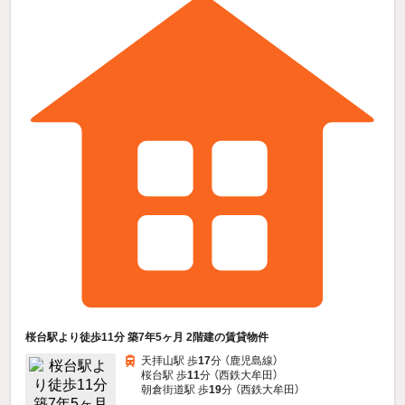
桜台駅より徒歩11分 築7年5ヶ月 2階建の賃貸物件
天拝山駅 歩
17
分 （鹿児島線）
桜台駅 歩
11
分 （西鉄大牟田）
朝倉街道駅 歩
19
分 （西鉄大牟田）