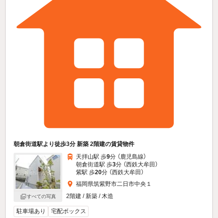
朝倉街道駅より徒歩3分 新築 2階建の賃貸物件
天拝山駅 歩
9
分 （鹿児島線）
朝倉街道駅 歩
3
分 （西鉄大牟田）
紫駅 歩
20
分 （西鉄大牟田）
福岡県筑紫野市二日市中央１
2階建 / 新築 / 木造
すべての写真
駐車場あり
宅配ボックス