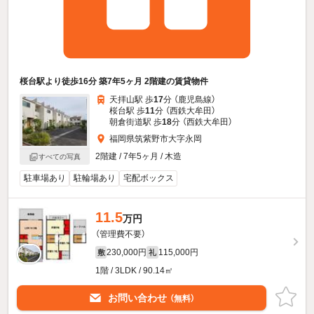
桜台駅より徒歩16分 築7年5ヶ月 2階建の賃貸物件
天拝山駅 歩
17
分 （鹿児島線）
桜台駅 歩
11
分 （西鉄大牟田）
朝倉街道駅 歩
18
分 （西鉄大牟田）
福岡県筑紫野市大字永岡
2階建 / 7年5ヶ月 / 木造
すべての写真
駐車場あり
駐輪場あり
宅配ボックス
11.5
万円
（管理費不要）
230,000円
115,000円
敷
礼
1階 / 3LDK / 90.14㎡
お問い合わせ
（無料）