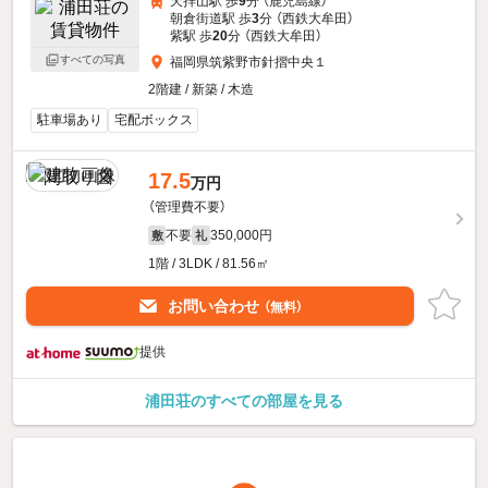
天拝山駅 歩
9
分 （鹿児島線）
朝倉街道駅 歩
3
分 （西鉄大牟田）
紫駅 歩
20
分 （西鉄大牟田）
すべての写真
福岡県筑紫野市針摺中央１
2階建 / 新築 / 木造
駐車場あり
宅配ボックス
17.5
万円
（管理費不要）
不要
350,000円
敷
礼
1階 / 3LDK / 81.56㎡
お問い合わせ
（無料）
提供
浦田荘のすべての部屋を見る