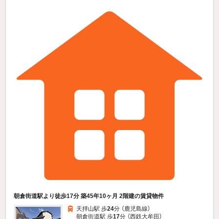
朝倉街道駅より徒歩17分 築45年10ヶ月 2階建の賃貸物件
天拝山駅 歩
24
分 （鹿児島線）
朝倉街道駅 歩
17
分 （西鉄大牟田）