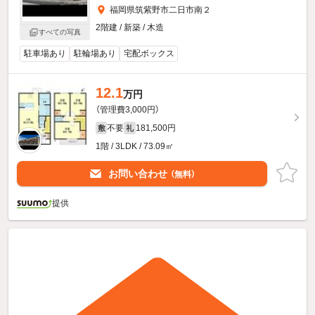
福岡県筑紫野市二日市南２
2階建 / 新築 / 木造
すべての写真
駐車場あり
駐輪場あり
宅配ボックス
12.1
万円
（管理費3,000円）
不要
181,500円
敷
礼
1階 / 3LDK / 73.09㎡
お問い合わせ
（無料）
提供