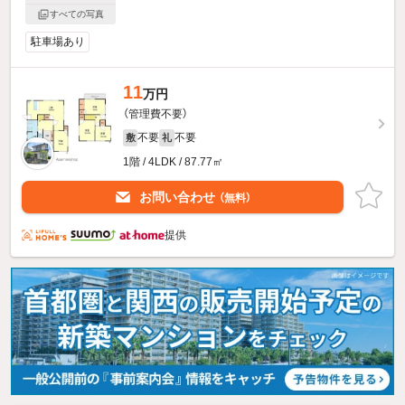
すべての写真
駐車場あり
11
万円
（管理費不要）
不要
不要
敷
礼
1階 / 4LDK / 87.77㎡
お問い合わせ
（無料）
提供