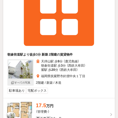
朝倉街道駅より徒歩3分 新築 2階建の賃貸物件
天拝山駅 歩
9
分 （鹿児島線）
朝倉街道駅 歩
3
分 （西鉄大牟田）
紫駅 歩
20
分 （西鉄大牟田）
福岡県筑紫野市針摺中央１丁目
2階建 / 新築 / 木造
すべての写真
駐車場あり
宅配ボックス
17.5
万円
（管理費-）