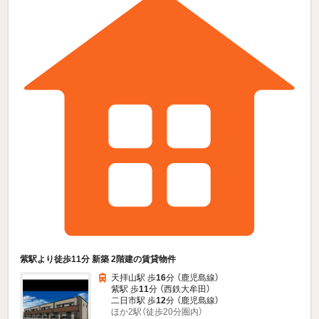
紫駅より徒歩11分 新築 2階建の賃貸物件
天拝山駅 歩
16
分 （鹿児島線）
紫駅 歩
11
分 （西鉄大牟田）
二日市駅 歩
12
分 （鹿児島線）
ほか2駅（徒歩20分圏内）