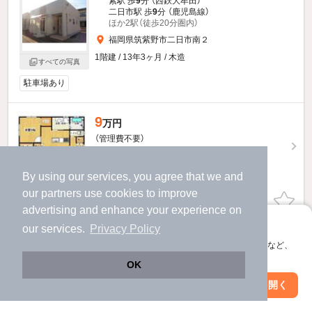
紫駅 歩
9
分 （西鉄大牟田）
二日市駅 歩
9
分 （鹿児島線）
ほか2駅（徒歩20分圏内）
福岡県筑紫野市二日市南２
1階建 / 13年3ヶ月 / 木造
すべての写真
駐車場あり
9
万円
（管理費不要）
90,000円
180,000円
敷
礼
- / 2LDK / 57.13㎡
By using our services, you agree that we and
our
partners
use cookies to improve
お問い合わせ
（無料）
advertising and enhance your experience on
アプリに切り替えて、サクサクお部屋探し
our services.
Privacy Policy
提供
会員登録なしですぐ使える。マップ検索やお気に入り保存など、
アプリ限定の便利な機能が使えます！
OK
Web版で続行
アプリを開く
駅・沿線を変更
絞り込み条件を変更