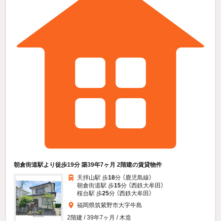
朝倉街道駅より徒歩19分 築39年7ヶ月 2階建の賃貸物件
天拝山駅 歩
18
分 （鹿児島線）
朝倉街道駅 歩
15
分 （西鉄大牟田）
桜台駅 歩
25
分 （西鉄大牟田）
福岡県筑紫野市大字牛島
2階建 / 39年7ヶ月 / 木造