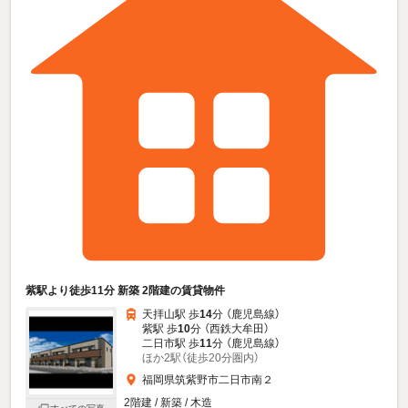
紫駅より徒歩11分 新築 2階建の賃貸物件
天拝山駅 歩
14
分 （鹿児島線）
紫駅 歩
10
分 （西鉄大牟田）
二日市駅 歩
11
分 （鹿児島線）
ほか2駅（徒歩20分圏内）
福岡県筑紫野市二日市南２
2階建 / 新築 / 木造