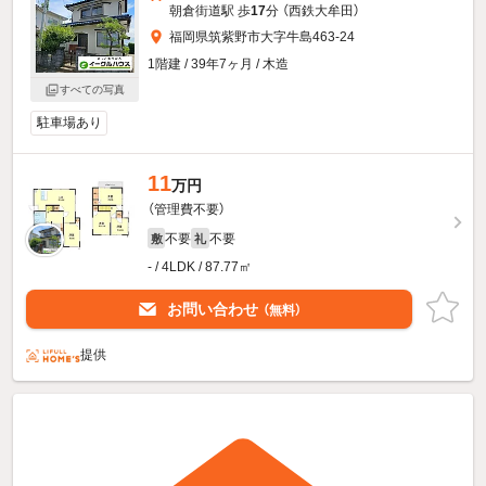
朝倉街道駅 歩
17
分 （西鉄大牟田）
福岡県筑紫野市大字牛島463-24
1階建 / 39年7ヶ月 / 木造
すべての写真
駐車場あり
11
万円
（管理費不要）
不要
不要
敷
礼
- / 4LDK / 87.77㎡
お問い合わせ
（無料）
提供