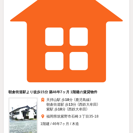
朝倉街道駅より徒歩15分 築46年7ヶ月 1階建の賃貸物件
天拝山駅 歩
18
分 （鹿児島線）
朝倉街道駅 歩
13
分 （西鉄大牟田）
紫駅 歩
18
分 （西鉄大牟田）
福岡県筑紫野市石崎３丁目35-18
1階建 / 46年7ヶ月 / 木造