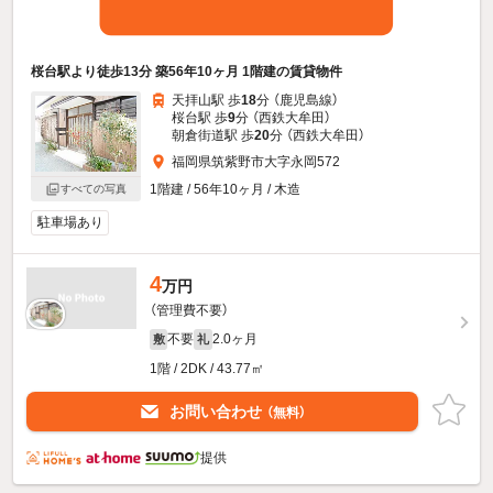
桜台駅より徒歩13分 築56年10ヶ月 1階建の賃貸物件
天拝山駅 歩
18
分 （鹿児島線）
桜台駅 歩
9
分 （西鉄大牟田）
朝倉街道駅 歩
20
分 （西鉄大牟田）
福岡県筑紫野市大字永岡572
1階建 / 56年10ヶ月 / 木造
すべての写真
駐車場あり
4
万円
（管理費不要）
不要
2.0ヶ月
敷
礼
1階 / 2DK / 43.77㎡
お問い合わせ
（無料）
提供