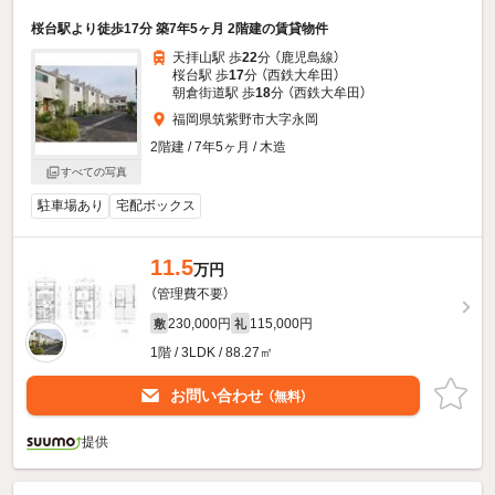
桜台駅より徒歩17分 築7年5ヶ月 2階建の賃貸物件
天拝山駅 歩
22
分 （鹿児島線）
桜台駅 歩
17
分 （西鉄大牟田）
朝倉街道駅 歩
18
分 （西鉄大牟田）
福岡県筑紫野市大字永岡
2階建 / 7年5ヶ月 / 木造
すべての写真
駐車場あり
宅配ボックス
11.5
万円
（管理費不要）
230,000円
115,000円
敷
礼
1階 / 3LDK / 88.27㎡
お問い合わせ
（無料）
提供