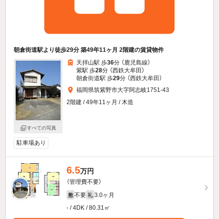
朝倉街道駅より徒歩29分 築49年11ヶ月 2階建の賃貸物件
天拝山駅 歩
36
分 （鹿児島線）
紫駅 歩
28
分 （西鉄大牟田）
朝倉街道駅 歩
29
分 （西鉄大牟田）
福岡県筑紫野市大字阿志岐1751-43
2階建 / 49年11ヶ月 / 木造
すべての写真
駐車場あり
6.5
万円
（管理費不要）
不要
3.0ヶ月
敷
礼
- / 4DK / 80.31㎡