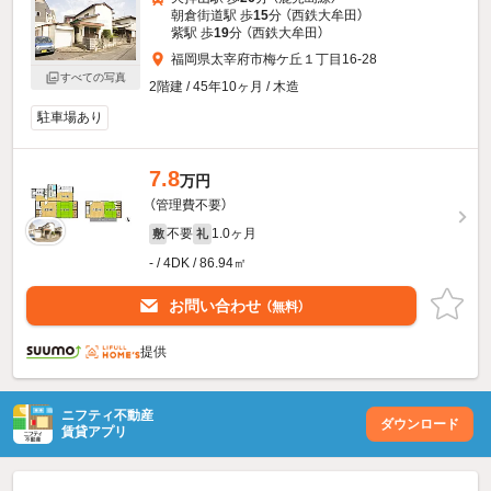
朝倉街道駅 歩
15
分 （西鉄大牟田）
紫駅 歩
19
分 （西鉄大牟田）
福岡県太宰府市梅ケ丘１丁目16-28
すべての写真
2階建 / 45年10ヶ月 / 木造
駐車場あり
7.8
万円
（管理費不要）
不要
1.0ヶ月
敷
礼
- / 4DK / 86.94㎡
お問い合わせ
（無料）
提供
ニフティ不動産
ダウンロード
賃貸アプリ