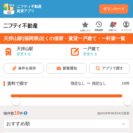
ニフティ不動産
ダウンロード
賃貸アプリ
お知らせ
閲覧履歴
マイページ
お気に入り
天拝山駅(福岡県)近くの借家・賃貸一戸建て・一軒家一覧
天拝山駅
一戸建て
変更する
変更する
条件を保存
新着通知
アプリで探す
賃料で探す
指定なし
〜
指定なし
19
件
指定した賃料で絞り込む
19
物件数
件
2026年08月04日
更新