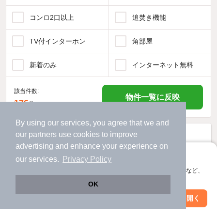
コンロ2口以上
追焚き機能
TV付インターホン
角部屋
新着のみ
インターネット無料
該当件数:
物件一覧に反映
176
件
By using our services, you agree that we and
our
partners
use cookies to improve
advertising and enhance your experience on
アプリに切り替えて、サクサクお部屋探し
our services.
Privacy Policy
会員登録なしですぐ使える。マップ検索やお気に入り保存など、
アプリ限定の便利な機能が使えます！
OK
Web版で続行
アプリを開く
市区町村を変更
絞り込み条件を変更