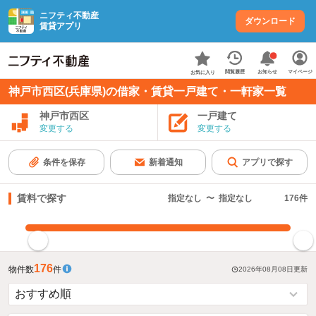
ニフティ不動産
ダウンロード
賃貸アプリ
お知らせ
閲覧履歴
マイページ
お気に入り
神戸市西区(兵庫県)の借家・賃貸一戸建て・一軒家一覧
神戸市西区
一戸建て
変更する
変更する
条件を保存
新着通知
アプリで探す
賃料で探す
指定なし
〜
指定なし
176
件
指定した賃料で絞り込む
176
物件数
件
2026年08月08日
更新