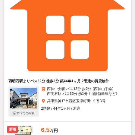
西明石駅よりバス22分 徒歩2分 築44年1ヶ月 2階建の賃貸物件
西神中央駅 バス
12
分 歩
2
分 （西神山手線）
西明石駅 バス
22
分 歩
1
分 （山陽新幹線
など
）
兵庫県神戸市西区玉津町田中1番3号
2階建 / 44年1ヶ月 / 木造
すべての写真
6.5
新着
万円