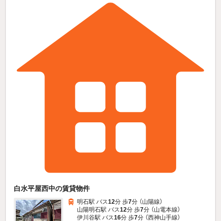
白水平屋西中の賃貸物件
明石駅 バス
12
分 歩
7
分 （山陽線）
山陽明石駅 バス
12
分 歩
7
分 （山電本線）
伊川谷駅 バス
16
分 歩
7
分 （西神山手線）