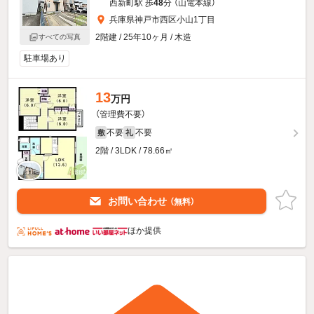
西新町駅 歩
48
分 （山電本線）
兵庫県神戸市西区小山1丁目
2階建 / 25年10ヶ月 / 木造
すべての写真
駐車場あり
13
万円
（管理費不要）
不要
不要
敷
礼
2階 / 3LDK / 78.66㎡
お問い合わせ
（無料）
ほか提供