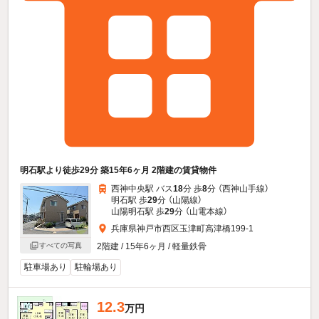
明石駅より徒歩29分 築15年6ヶ月 2階建の賃貸物件
西神中央駅 バス
18
分 歩
8
分 （西神山手線）
明石駅 歩
29
分 （山陽線）
山陽明石駅 歩
29
分 （山電本線）
兵庫県神戸市西区玉津町高津橋199-1
2階建 / 15年6ヶ月 / 軽量鉄骨
すべての写真
駐車場あり
駐輪場あり
12.3
万円