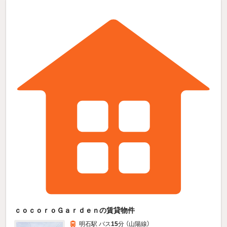
ｃｏｃｏｒｏＧａｒｄｅｎの賃貸物件
明石駅 バス
15
分 （山陽線）