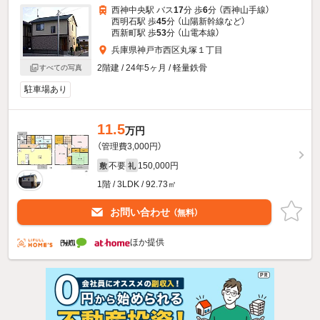
西神中央駅 バス
17
分 歩
6
分 （西神山手線）
西明石駅 歩
45
分 （山陽新幹線
など
）
西新町駅 歩
53
分 （山電本線）
兵庫県神戸市西区丸塚１丁目
2階建 / 24年5ヶ月 / 軽量鉄骨
すべての写真
駐車場あり
11.5
万円
（管理費3,000円）
不要
150,000円
敷
礼
1階 / 3LDK / 92.73㎡
お問い合わせ
（無料）
ほか提供