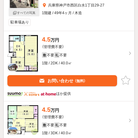
兵庫県神戸市西区白水1丁目29-27
1階建 / 49年4ヶ月 / 木造
すべての写真
駐車場あり
4.5
万円
（管理費不要）
不要
不要
敷
礼
1階 / 2DK / 40.0㎡
お問い合わせ
（無料）
ほか提供
4.5
万円
（管理費不要）
不要
不要
敷
礼
1階 / 3DK / 40.0㎡