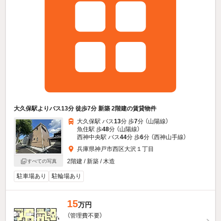
大久保駅よりバス13分 徒歩7分 新築 2階建の賃貸物件
大久保駅 バス
13
分 歩
7
分 （山陽線）
魚住駅 歩
48
分 （山陽線）
西神中央駅 バス
44
分 歩
6
分 （西神山手線）
兵庫県神戸市西区大沢１丁目
2階建 / 新築 / 木造
すべての写真
駐車場あり
駐輪場あり
15
万円
（管理費不要）