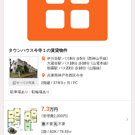
タウンハウス今寺１の賃貸物件
伊川谷駅 バス
8
分 歩
5
分 （西神山手線）
大蔵谷駅 バス
10
分 歩
10
分 （山電本線）
朝霧駅 バス
23
分 歩
10
分 （山陽線）
兵庫県神戸市西区今寺
2階建 / 37年9ヶ月 / PC
すべての写真
駐車場あり
駐輪場あり
7.3
万円
（管理費2,000円）
不要
不要
敷
礼
1階 / 4DK / 79.49㎡