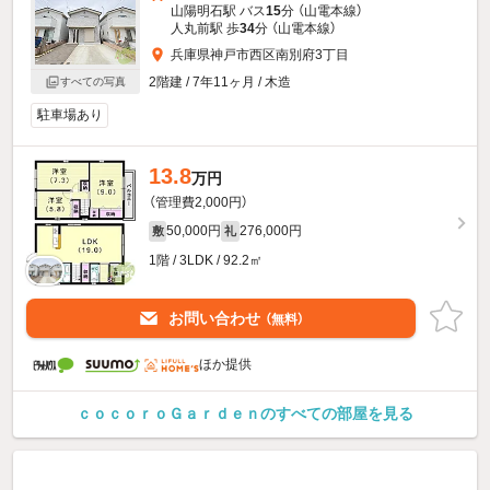
山陽明石駅 バス
15
分 （山電本線）
人丸前駅 歩
34
分 （山電本線）
兵庫県神戸市西区南別府3丁目
2階建 / 7年11ヶ月 / 木造
すべての写真
駐車場あり
13.8
万円
（管理費2,000円）
50,000円
276,000円
敷
礼
1階 / 3LDK / 92.2㎡
お問い合わせ
（無料）
ほか提供
ｃｏｃｏｒｏＧａｒｄｅｎのすべての部屋を見る