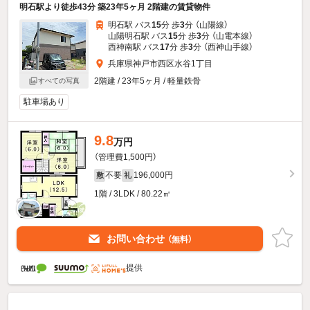
明石駅より徒歩43分 築23年5ヶ月 2階建の賃貸物件
明石駅 バス
15
分 歩
3
分 （山陽線）
山陽明石駅 バス
15
分 歩
3
分 （山電本線）
西神南駅 バス
17
分 歩
3
分 （西神山手線）
兵庫県神戸市西区水谷1丁目
2階建 / 23年5ヶ月 / 軽量鉄骨
すべての写真
駐車場あり
9.8
万円
（管理費1,500円）
不要
196,000円
敷
礼
1階 / 3LDK / 80.22㎡
お問い合わせ
（無料）
提供