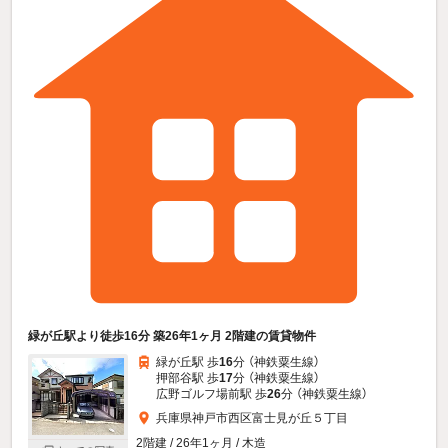
緑が丘駅より徒歩16分 築26年1ヶ月 2階建の賃貸物件
緑が丘駅 歩
16
分 （神鉄粟生線）
押部谷駅 歩
17
分 （神鉄粟生線）
広野ゴルフ場前駅 歩
26
分 （神鉄粟生線）
兵庫県神戸市西区富士見が丘５丁目
2階建 / 26年1ヶ月 / 木造