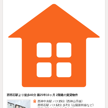
西明石駅より徒歩40分 築25年10ヶ月 2階建の賃貸物件
西神中央駅 バス
15
分 （西神山手線）
西明石駅 バス
12
分 歩
7
分 （山陽新幹線
など
）