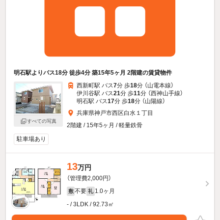
明石駅よりバス18分 徒歩4分 築15年5ヶ月 2階建の賃貸物件
西新町駅 バス
7
分 歩
18
分 （山電本線）
伊川谷駅 バス
21
分 歩
11
分 （西神山手線）
明石駅 バス
17
分 歩
18
分 （山陽線）
兵庫県神戸市西区白水１丁目
すべての写真
2階建 / 15年5ヶ月 / 軽量鉄骨
駐車場あり
13
万円
（管理費2,000円）
不要
1.0ヶ月
敷
礼
- / 3LDK / 92.73㎡