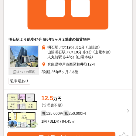
明石駅より徒歩47分 築5年5ヶ月 2階建の賃貸物件
明石駅 バス
19
分 歩
1
分 （山陽線）
山陽明石駅 バス
19
分 歩
1
分 （山電本線）
人丸前駅 歩
48
分 （山電本線）
兵庫県神戸市西区和井取12-4
2階建 / 5年5ヶ月 / 木造
すべての写真
駐車場あり
12.5
万円
（管理費不要）
125,000円
250,000円
敷
礼
1階 / 3LDK / 84.45㎡