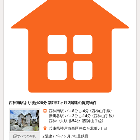
西神南駅より徒歩28分 築7年7ヶ月 2階建の賃貸物件
西神南駅 バス
8
分 歩
4
分 （西神山手線）
伊川谷駅 バス
2
分 歩
14
分 （西神山手線）
西神中央駅 歩
54
分 （西神山手線）
兵庫県神戸市西区井吹台北町5丁目
2階建 / 7年7ヶ月 / 軽量鉄骨
すべての写真