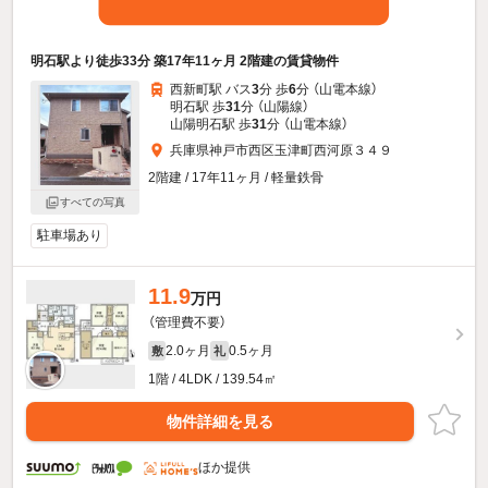
明石駅より徒歩33分 築17年11ヶ月 2階建の賃貸物件
西新町駅 バス
3
分 歩
6
分 （山電本線）
明石駅 歩
31
分 （山陽線）
山陽明石駅 歩
31
分 （山電本線）
兵庫県神戸市西区玉津町西河原３４９
2階建 / 17年11ヶ月 / 軽量鉄骨
すべての写真
駐車場あり
11.9
万円
（管理費不要）
2.0ヶ月
0.5ヶ月
敷
礼
1階 / 4LDK / 139.54㎡
物件詳細を見る
ほか提供