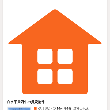
白水平屋西中の賃貸物件
伊川谷駅 バス
16
分 歩
7
分 （西神山手線）