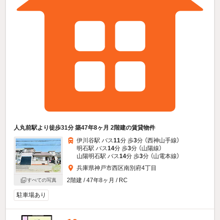
人丸前駅より徒歩31分 築47年8ヶ月 2階建の賃貸物件
伊川谷駅 バス
11
分 歩
3
分 （西神山手線）
明石駅 バス
14
分 歩
3
分 （山陽線）
山陽明石駅 バス
14
分 歩
3
分 （山電本線）
兵庫県神戸市西区南別府4丁目
2階建 / 47年8ヶ月 / RC
すべての写真
駐車場あり