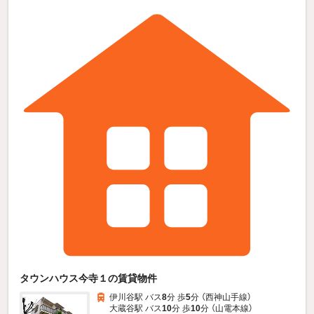
タウンハウス今寺１の賃貸物件
伊川谷駅 バス
8
分 歩
5
分 （西神山手線）
大蔵谷駅 バス
10
分 歩
10
分 （山電本線）