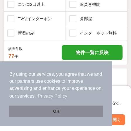
コンロ2口以上
追焚き機能
TV付インターホン
角部屋
新着のみ
インターネット無料
該当件数:
物件一覧に反映
77
件
By using our services, you agree that we and
our
partners
use cookies to improve
advertising and enhance your experience on
アプリに切り替えて、サクサクお部屋探し
our services.
Privacy Policy
会員登録なしですぐ使える。マップ検索やお気に入り保存など、
アプリ限定の便利な機能が使えます！
OK
Web版で続行
アプリを開く
駅・沿線を変更
絞り込み条件を変更