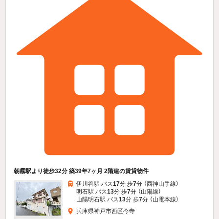
朝霧駅より徒歩32分 築39年7ヶ月 2階建の賃貸物件
伊川谷駅 バス
17
分 歩
7
分 （西神山手線）
明石駅 バス
13
分 歩
7
分 （山陽線）
山陽明石駅 バス
13
分 歩
7
分 （山電本線）
兵庫県神戸市西区今寺