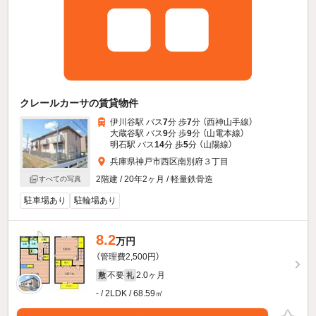
クレールカーサの賃貸物件
伊川谷駅 バス
7
分 歩
7
分 （西神山手線）
大蔵谷駅 バス
9
分 歩
9
分 （山電本線）
明石駅 バス
14
分 歩
5
分 （山陽線）
兵庫県神戸市西区南別府３丁目
2階建 / 20年2ヶ月 / 軽量鉄骨造
すべての写真
駐車場あり
駐輪場あり
8.2
万円
（管理費2,500円）
不要
2.0ヶ月
敷
礼
- / 2LDK / 68.59㎡