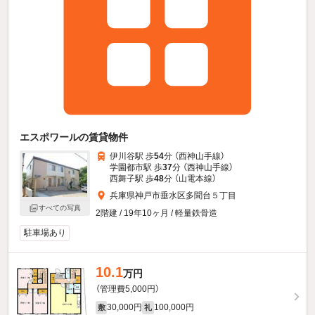
エスポワールの賃貸物件
伊川谷駅 歩
54
分 （西神山手線）
学園都市駅 歩
37
分 （西神山手線）
西舞子駅 歩
48
分 （山電本線）
兵庫県神戸市垂水区多聞台５丁目
すべての写真
2階建 / 19年10ヶ月 / 軽量鉄骨造
駐車場あり
10.1
万円
（管理費5,000円）
30,000円
100,000円
敷
礼