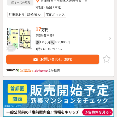
兵庫県神戸市垂水区神陵台５丁目
すべての写真
2階建 / 新築 / 木造
駐車場あり
駐輪場あり
宅配ボックス
17
万円
（管理費不要）
1.0ヶ月
400,000円
敷
礼
1階 / 4LDK / 97.6㎡
お問い合わせ
（無料）
ほか提供