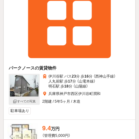
パークノースの賃貸物件
伊川谷駅 バス
23
分 歩
16
分 （西神山手線）
人丸前駅 歩
17
分 （山電本線）
明石駅 歩
18
分 （山陽線）
兵庫県神戸市西区伊川谷町潤和
2階建 / 5年5ヶ月 / 木造
すべての写真
駐車場あり
9.4
万円
（管理費5,000円）