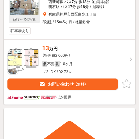
西新町駅 バス
7
分 歩
18
分 （山電本線）
明石駅 バス
17
分 歩
18
分 （山陽線）
兵庫県神戸市西区白水１丁目
すべての写真
2階建 / 15年5ヶ月 / 軽量鉄骨
駐車場あり
13
万円
（管理費2,000円）
不要
1.0ヶ月
敷
礼
- / 3LDK / 92.73㎡
お問い合わせ
（無料）
ほか提供