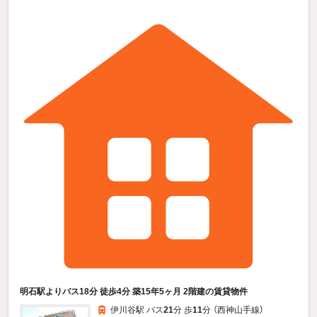
明石駅よりバス18分 徒歩4分 築15年5ヶ月 2階建の賃貸物件
伊川谷駅 バス
21
分 歩
11
分 （西神山手線）