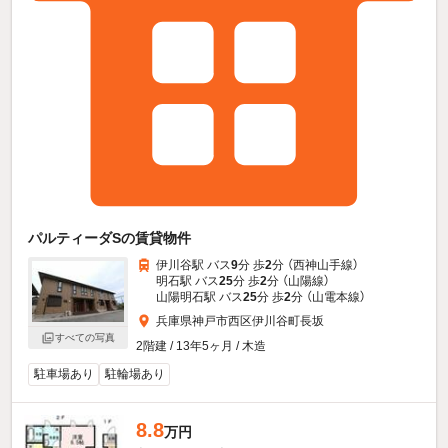
パルティーダSの賃貸物件
伊川谷駅 バス
9
分 歩
2
分 （西神山手線）
明石駅 バス
25
分 歩
2
分 （山陽線）
山陽明石駅 バス
25
分 歩
2
分 （山電本線）
兵庫県神戸市西区伊川谷町長坂
すべての写真
2階建 / 13年5ヶ月 / 木造
駐車場あり
駐輪場あり
8.8
万円