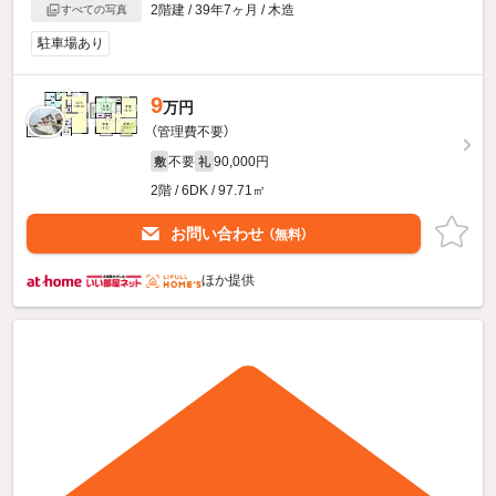
2階建 / 39年7ヶ月 / 木造
すべての写真
駐車場あり
9
万円
（管理費不要）
不要
90,000円
敷
礼
2階 / 6DK / 97.71㎡
お問い合わせ
（無料）
ほか提供