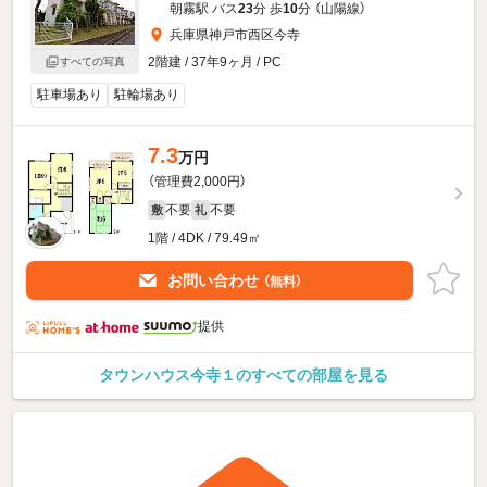
朝霧駅 バス
23
分 歩
10
分 （山陽線）
兵庫県神戸市西区今寺
2階建 / 37年9ヶ月 / PC
すべての写真
駐車場あり
駐輪場あり
7.3
万円
（管理費2,000円）
不要
不要
敷
礼
1階 / 4DK / 79.49㎡
お問い合わせ
（無料）
提供
タウンハウス今寺１のすべての部屋を見る