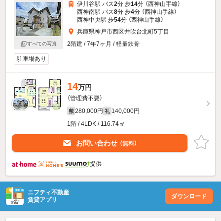
伊川谷駅 バス
2
分 歩
14
分 （西神山手線）
西神南駅 バス
8
分 歩
4
分 （西神山手線）
西神中央駅 歩
54
分 （西神山手線）
兵庫県神戸市西区井吹台北町5丁目
2階建 / 7年7ヶ月 / 軽量鉄骨
すべての写真
駐車場あり
14
万円
（管理費不要）
280,000円
140,000円
敷
礼
1階 / 4LDK / 116.74㎡
お問い合わせ
（無料）
提供
ニフティ不動産
ダウンロード
賃貸アプリ