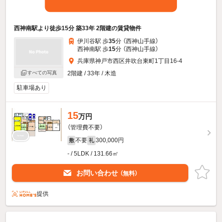
西神南駅より徒歩15分 築33年 2階建の賃貸物件
伊川谷駅 歩
35
分 （西神山手線）
西神南駅 歩
15
分 （西神山手線）
兵庫県神戸市西区井吹台東町1丁目16-4
すべての写真
2階建 / 33年 / 木造
駐車場あり
15
万円
（管理費不要）
不要
300,000円
敷
礼
- / 5LDK / 131.66㎡
お問い合わせ
（無料）
提供