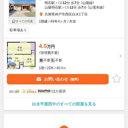
明石駅 バス
12
分 歩
7
分 （山陽線）
山陽明石駅 バス
12
分 歩
7
分 （山電本線）
兵庫県神戸市西区白水1丁目
1階建 / 49年4ヶ月 / 木造
すべての写真
駐車場あり
4.5
万円
（管理費不要）
不要
不要
敷
礼
1階 / 2DK / 40.0㎡
お問い合わせ
（無料）
ほか提供
白水平屋西中のすべての部屋を見る