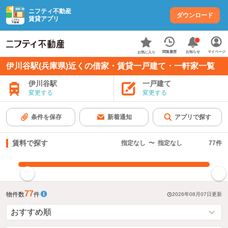
ニフティ不動産
ダウンロード
賃貸アプリ
お知らせ
閲覧履歴
マイページ
お気に入り
伊川谷駅(兵庫県)近くの借家・賃貸一戸建て・一軒家一覧
伊川谷駅
一戸建て
変更する
変更する
条件を保存
新着通知
アプリで探す
賃料で探す
指定なし
〜
指定なし
77
件
指定した賃料で絞り込む
77
物件数
件
2026年08月07日
更新