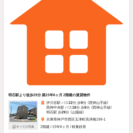
明石駅より徒歩29分 築15年6ヶ月 2階建の賃貸物件
伊川谷駅 バス
22
分 歩
9
分 （西神山手線）
西神中央駅 バス
18
分 歩
8
分 （西神山手線）
明石駅 歩
29
分 （山陽線）
兵庫県神戸市西区玉津町高津橋199-1
2階建 / 15年6ヶ月 / 軽量鉄骨
すべての写真