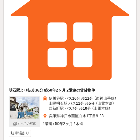
明石駅より徒歩36分 築50年2ヶ月 2階建の賃貸物件
伊川谷駅 バス
16
分 歩
12
分 （西神山手線）
山陽明石駅 バス
11
分 歩
5
分 （山電本線）
西新町駅 バス
7
分 歩
10
分 （山電本線）
兵庫県神戸市西区白水1丁目9-23
2階建 / 50年2ヶ月 / 木造
すべての写真
駐車場あり