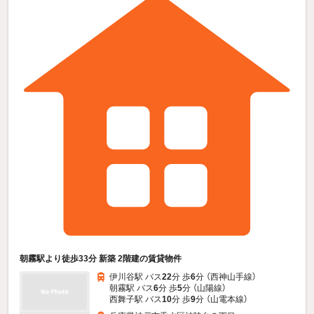
朝霧駅より徒歩33分 新築 2階建の賃貸物件
伊川谷駅 バス
22
分 歩
6
分 （西神山手線）
朝霧駅 バス
6
分 歩
5
分 （山陽線）
西舞子駅 バス
10
分 歩
9
分 （山電本線）