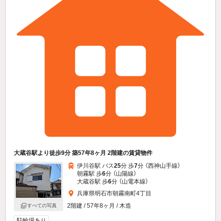
大蔵谷駅より徒歩9分 築57年8ヶ月 2階建の賃貸物件
伊川谷駅 バス
25
分 歩
7
分 （西神山手線）
朝霧駅 歩
6
分 （山陽線）
大蔵谷駅 歩
6
分 （山電本線）
兵庫県明石市朝霧南町4丁目
2階建 / 57年8ヶ月 / 木造
すべての写真
駐輪場あり