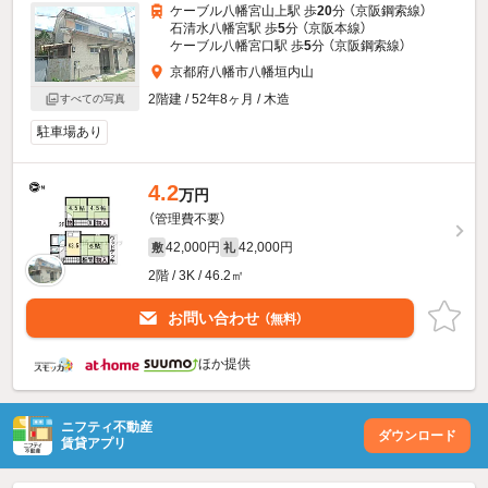
ケーブル八幡宮山上駅 歩
20
分 （京阪鋼索線）
石清水八幡宮駅 歩
5
分 （京阪本線）
ケーブル八幡宮口駅 歩
5
分 （京阪鋼索線）
京都府八幡市八幡垣内山
2階建 / 52年8ヶ月 / 木造
すべての写真
駐車場あり
4.2
万円
（管理費不要）
42,000円
42,000円
敷
礼
2階 / 3K / 46.2㎡
お問い合わせ
（無料）
ほか提供
ニフティ不動産
ダウンロード
賃貸アプリ