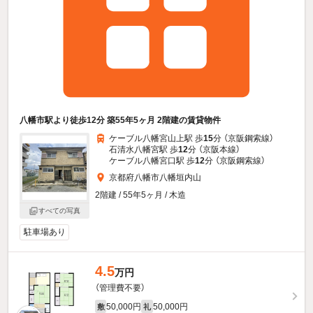
八幡市駅より徒歩12分 築55年5ヶ月 2階建の賃貸物件
ケーブル八幡宮山上駅 歩
15
分 （京阪鋼索線）
石清水八幡宮駅 歩
12
分 （京阪本線）
ケーブル八幡宮口駅 歩
12
分 （京阪鋼索線）
京都府八幡市八幡垣内山
2階建 / 55年5ヶ月 / 木造
すべての写真
駐車場あり
4.5
万円
（管理費不要）
50,000円
50,000円
敷
礼