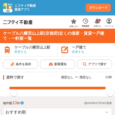
ニフティ不動産
ダウンロード
賃貸アプリ
お知らせ
閲覧履歴
マイページ
お気に入り
ケーブル八幡宮山上駅(京都府)近くの借家・賃貸一戸建
て・一軒家一覧
ケーブル八幡宮山上駅
一戸建て
変更する
変更する
条件を保存
新着通知
アプリで探す
賃料で探す
指定なし
〜
指定なし
13
件
指定した賃料で絞り込む
13
物件数
件
2026年07月29日
更新