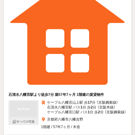
石清水八幡宮駅より徒歩7分 築57年7ヶ月 1階建の賃貸物件
ケーブル八幡宮山上駅 歩
17
分 （京阪鋼索線）
石清水八幡宮駅 バス
1
分 歩
2
分 （京阪本線）
ケーブル八幡宮口駅 バス
1
分 歩
2
分 （京阪鋼索線）
京都府八幡市八幡吉野
すべての写真
1階建 / 57年7ヶ月 / 木造