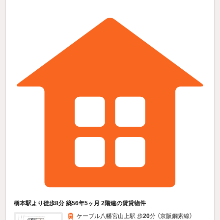
橋本駅より徒歩8分 築56年5ヶ月 2階建の賃貸物件
ケーブル八幡宮山上駅 歩
20
分 （京阪鋼索線）