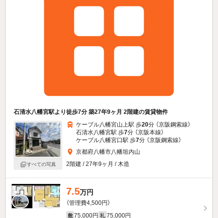
石清水八幡宮駅より徒歩7分 築27年9ヶ月 2階建の賃貸物件
ケーブル八幡宮山上駅 歩
20
分 （京阪鋼索線）
石清水八幡宮駅 歩
7
分 （京阪本線）
ケーブル八幡宮口駅 歩
7
分 （京阪鋼索線）
京都府八幡市八幡垣内山
2階建 / 27年9ヶ月 / 木造
すべての写真
7.5
万円
（管理費4,500円）
75,000円
75,000円
敷
礼