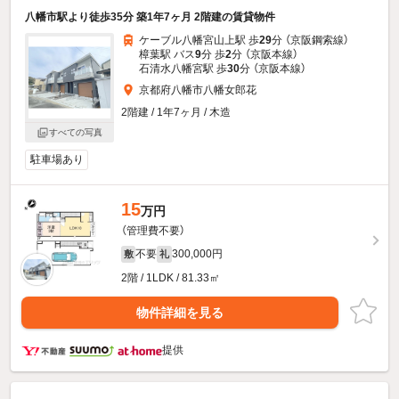
八幡市駅より徒歩35分 築1年7ヶ月 2階建の賃貸物件
ケーブル八幡宮山上駅 歩
29
分 （京阪鋼索線）
樟葉駅 バス
9
分 歩
2
分 （京阪本線）
石清水八幡宮駅 歩
30
分 （京阪本線）
京都府八幡市八幡女郎花
2階建 / 1年7ヶ月 / 木造
すべての写真
駐車場あり
15
万円
（管理費不要）
不要
300,000円
敷
礼
2階 / 1LDK / 81.33㎡
物件詳細を見る
提供