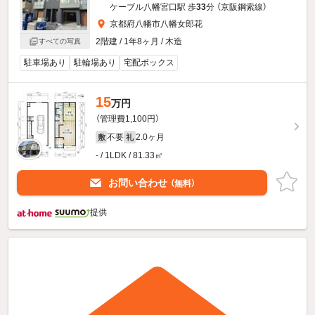
ケーブル八幡宮口駅 歩
33
分 （京阪鋼索線）
京都府八幡市八幡女郎花
2階建 / 1年8ヶ月 / 木造
すべての写真
駐車場あり
駐輪場あり
宅配ボックス
15
万円
（管理費1,100円）
不要
2.0ヶ月
敷
礼
- / 1LDK / 81.33㎡
お問い合わせ
（無料）
提供