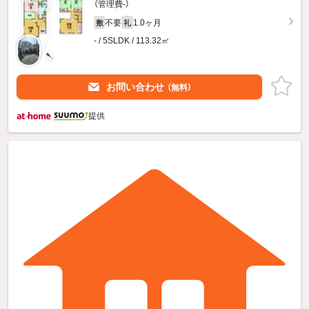
（管理費-）
不要
1.0ヶ月
敷
礼
- / 5SLDK / 113.32㎡
お問い合わせ
（無料）
提供