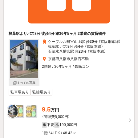
樟葉駅よりバス8分 徒歩4分 築36年5ヶ月 2階建の賃貸物件
ケーブル八幡宮山上駅 歩
20
分 （京阪鋼索線）
樟葉駅 バス
8
分 歩
4
分 （京阪本線）
石清水八幡宮駅 歩
23
分 （京阪本線）
京都府八幡市八幡石不動
2階建 / 36年5ヶ月 / 鉄筋コン
すべての写真
駐車場あり
駐輪場あり
9.5
万円
（管理費5,000円）
不要
190,000円
敷
礼
1階 / 4LDK / 48.43㎡