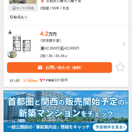
京都府八幡市八幡千束
2階建 / 50年 / 木造
すべての写真
駐輪場あり
4.2
万円
（管理費不要）
42,000円
42,000円
敷
礼
2階 / 3K / 45.36㎡
お問い合わせ
（無料）
ほか提供