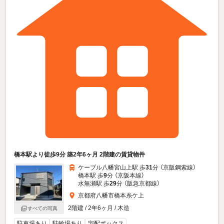
橋本駅より徒歩9分 築2年6ヶ月 2階建の賃貸物件
ケーブル八幡宮山上駅 歩
31
分 （京阪鋼索線）
橋本駅 歩
9
分 （京阪本線）
水無瀬駅 歩
29
分 （阪急京都線）
京都府八幡市橋本糸ケ上
2階建 / 2年6ヶ月 / 木造
すべての写真
駐車場あり
駐輪場あり
宅配ボックス