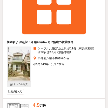
橋本駅より徒歩10分 築49年6ヶ月 2階建の賃貸物件
ケーブル八幡宮山上駅 歩
19
分 （京阪鋼索線）
橋本駅 歩
10
分 （京阪本線）
京都府八幡市橋本栗ケ谷
2階建 / 49年6ヶ月 / 木造
すべての写真
駐輪場あり
4.5
万円