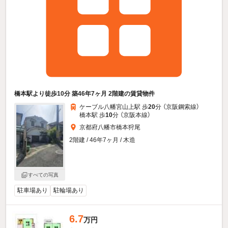
橋本駅より徒歩10分 築46年7ヶ月 2階建の賃貸物件
ケーブル八幡宮山上駅 歩
20
分 （京阪鋼索線）
橋本駅 歩
10
分 （京阪本線）
京都府八幡市橋本狩尾
2階建 / 46年7ヶ月 / 木造
すべての写真
駐車場あり
駐輪場あり
6.7
万円