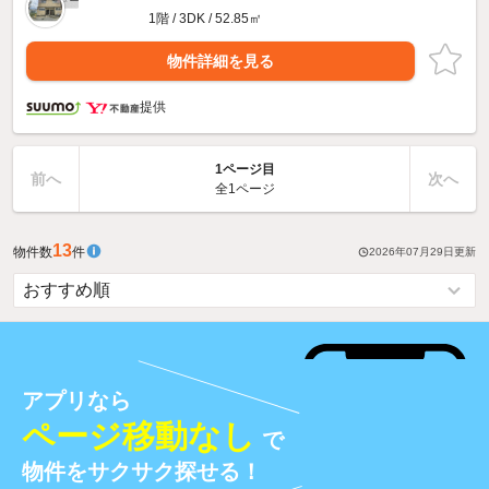
1階 / 3DK / 52.85㎡
物件詳細を見る
提供
1ページ目
前へ
次へ
全1ページ
13
物件数
件
2026年07月29日
更新
アプリなら
ページ移動なし
で
物件をサクサク探せる！