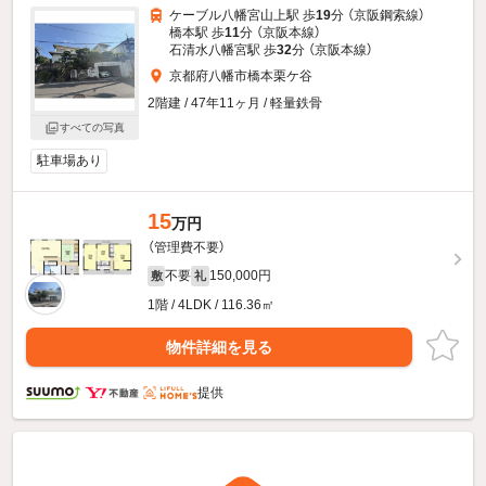
ケーブル八幡宮山上駅 歩
19
分 （京阪鋼索線）
橋本駅 歩
11
分 （京阪本線）
石清水八幡宮駅 歩
32
分 （京阪本線）
京都府八幡市橋本栗ケ谷
2階建 / 47年11ヶ月 / 軽量鉄骨
すべての写真
駐車場あり
15
万円
（管理費不要）
不要
150,000円
敷
礼
1階 / 4LDK / 116.36㎡
物件詳細を見る
提供