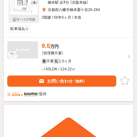
橋本駅 歩
7
分 （京阪本線）
京都府八幡市橋本栗ケ谷26-284
2階建 / 56年5ヶ月 / 木造
すべての写真
駐車場あり
9.5
万円
（管理費不要）
不要
1.0ヶ月
敷
礼
- / 4SLDK / 124.22㎡
お問い合わせ
（無料）
提供