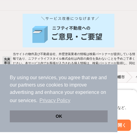
他の人はこんな条件で絞り込んでいます！
人気のこだわり条件
バス・トイレ別
2階以上
駐車場あり
ペット相談
当サイトの物件及び不動産会社、外壁塗装業者の情報は検索パートナーが提供している情
報であり、ニフティライフスタイル株式会社は内容の責任を負わないことを予めご了承く
免責
事項
ださい。本サービス内でお客様が入力される個人情報は、検索パートナーが取得し、同社
洗濯機置場あり
独立洗面台
の定める個人情報規約に従って取り扱われます。
By using our services, you agree that we and
不動産・住宅情報のニフティ不動産
賃貸
京都府
八幡市
エアコンあり
都市ガス
our
partners
use cookies to improve
ニフティ不動産
ニフティ不動産アプリ
advertising and enhance your experience on
温水洗浄便座
オートロック
アプリに切り替えて、サクサクお部屋探し
our services.
Privacy Policy
＼Because／ ニフティ不動産
会員登録なしですぐ使える。マップ検索やお気に入り保存など、
コンロ2口以上
追焚き機能
アプリ限定の便利な機能が使えます！
OK
賃貸
TV付インターホン
角部屋
Web版で続行
アプリを開く
駅・沿線を変更
絞り込み条件を変更