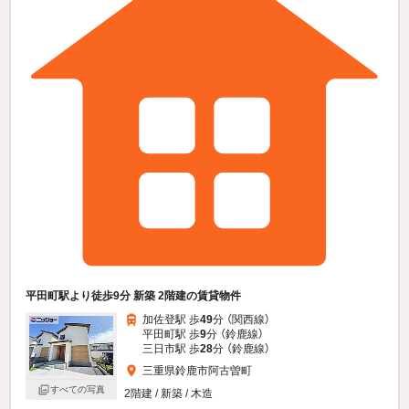
平田町駅より徒歩9分 新築 2階建の賃貸物件
加佐登駅 歩
49
分 （関西線）
平田町駅 歩
9
分 （鈴鹿線）
三日市駅 歩
28
分 （鈴鹿線）
三重県鈴鹿市阿古曽町
すべての写真
2階建 / 新築 / 木造