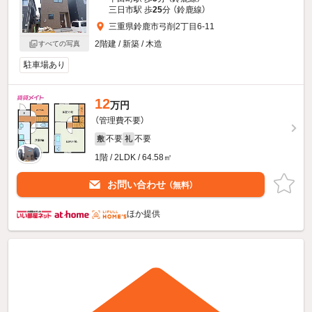
三日市駅 歩
25
分 （鈴鹿線）
三重県鈴鹿市弓削2丁目6-11
2階建 / 新築 / 木造
すべての写真
駐車場あり
12
万円
（管理費不要）
不要
不要
敷
礼
1階 / 2LDK / 64.58㎡
お問い合わせ
（無料）
ほか提供