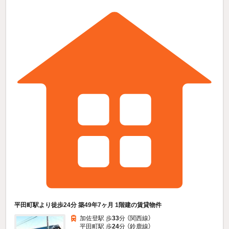
平田町駅より徒歩24分 築49年7ヶ月 1階建の賃貸物件
加佐登駅 歩
33
分 （関西線）
平田町駅 歩
24
分 （鈴鹿線）