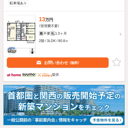
駐車場あり
13
万円
（管理費不要）
不要
1.0ヶ月
敷
礼
2階 / 3LDK / 80.8㎡
お問い合わせ
（無料）
提供