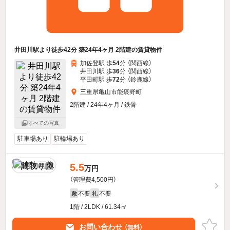
井田川駅より徒歩42分 築24年4ヶ月 2階建の賃貸物件
加佐登駅 歩
54
分 （関西線）
井田川駅 歩
36
分 （関西線）
平田町駅 歩
72
分 （鈴鹿線）
三重県亀山市能褒野町
2階建 / 24年4ヶ月 / 鉄骨
すべての写真
駐車場あり
駐輪場あり
5.5
万円
（管理費4,500円）
不要
不要
敷
礼
1階 / 2LDK / 61.34㎡
お問い合わせ
（無料）