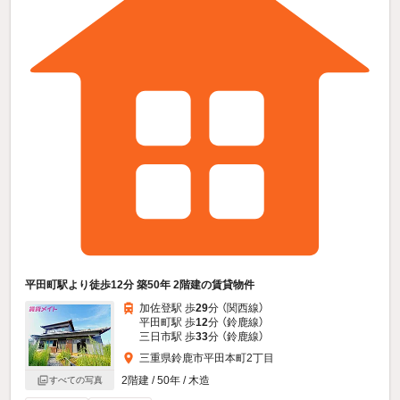
平田町駅より徒歩12分 築50年 2階建の賃貸物件
加佐登駅 歩
29
分 （関西線）
平田町駅 歩
12
分 （鈴鹿線）
三日市駅 歩
33
分 （鈴鹿線）
三重県鈴鹿市平田本町2丁目
2階建 / 50年 / 木造
すべての写真