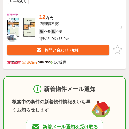
駐車場あり
12
万円
（管理費不要）
不要
不要
敷
礼
1階 / 2LDK / 65.0㎡
お問い合わせ
（無料）
ほか提供
新着物件メール通知
検索中の条件の新着物件情報をいち早
くお知らせします
新着メール通知を受け取る