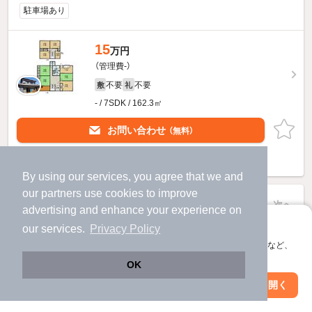
駐車場あり
15
万円
（管理費-）
不要
不要
敷
礼
- / 7SDK / 162.3㎡
お問い合わせ
（無料）
提供
By using our services, you agree that we and
our
partners
use cookies to improve
1ページ目
前へ
次へ
advertising and enhance your experience on
全1ページ
アプリに切り替えて、サクサクお部屋探し
our services.
Privacy Policy
会員登録なしですぐ使える。マップ検索やお気に入り保存など、
16
物件数
件
2026年08月07日
更新
アプリ限定の便利な機能が使えます！
OK
Web版で続行
アプリを開く
駅・沿線を変更
絞り込み条件を変更