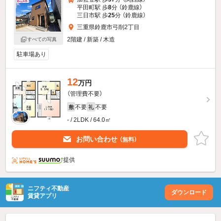
平田町駅 歩
8
分 （鈴鹿線）
三日市駅 歩
25
分 （鈴鹿線）
三重県鈴鹿市弓削2丁目
2階建 / 新築 / 木造
すべての写真
駐車場あり
12
万円
（管理費不要）
不要
不要
敷
礼
- / 2LDK / 64.0㎡
お問い合わせ
（無料）
提供
ニフティ不動産
ダウンロード
賃貸アプリ