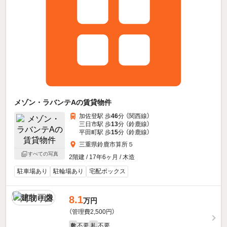
メゾン・ラバンテAの賃貸物件
加佐登駅 歩
46
分 （関西線）
三日市駅 歩
13
分 （鈴鹿線）
平田町駅 歩
15
分 （鈴鹿線）
三重県鈴鹿市算所５
すべての写真
2階建 / 17年6ヶ月 / 木造
駐車場あり
駐輪場あり
宅配ボックス
8.1
万円
（管理費2,500円）
不要
不要
敷
礼