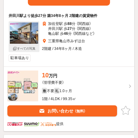
井田川駅より徒歩27分 築34年8ヶ月 2階建の賃貸物件
加佐登駅 歩
88
分 （関西線）
井田川駅 歩
27
分 （関西線）
亀山駅 歩
46
分 （関西線
など
）
三重県亀山市みずほ台
2階建 / 34年8ヶ月 / 木造
すべての写真
駐車場あり
10
万円
（管理費不要）
不要
1.0ヶ月
敷
礼
1階 / 4LDK / 99.35㎡
お問い合わせ
（無料）
提供