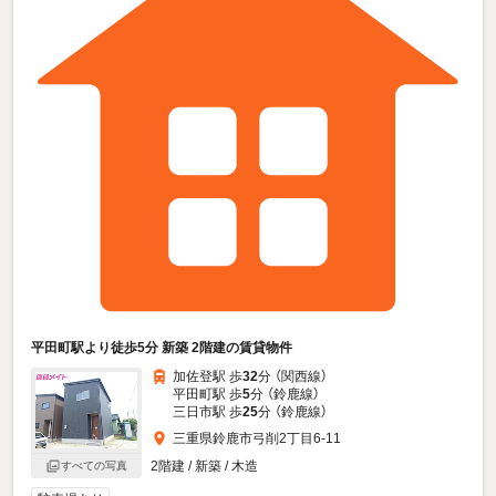
平田町駅より徒歩5分 新築 2階建の賃貸物件
加佐登駅 歩
32
分 （関西線）
平田町駅 歩
5
分 （鈴鹿線）
三日市駅 歩
25
分 （鈴鹿線）
三重県鈴鹿市弓削2丁目6-11
2階建 / 新築 / 木造
すべての写真