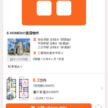
E-HOMEIIの賃貸物件
加佐登駅 歩
31
分 （関西線）
平田町駅 歩
8
分 （鈴鹿線）
三日市駅 歩
31
分 （鈴鹿線）
三重県鈴鹿市平田２
2階建 / 11年4ヶ月 / 木造
すべての写真
駐車場あり
8.3
万円
（管理費3,500円）
不要
83,000円
敷
礼
- / 2LDK / 72.0㎡
お問い合わせ