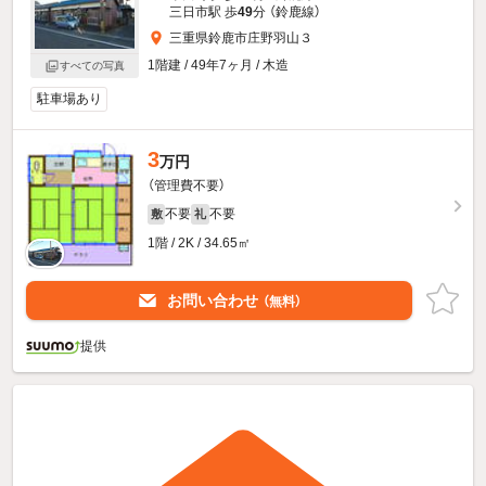
三日市駅 歩
49
分 （鈴鹿線）
三重県鈴鹿市庄野羽山３
1階建 / 49年7ヶ月 / 木造
すべての写真
駐車場あり
3
万円
（管理費不要）
不要
不要
敷
礼
1階 / 2K / 34.65㎡
お問い合わせ
（無料）
提供