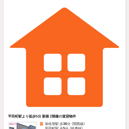
平田町駅より徒歩5分 新築 2階建の賃貸物件
加佐登駅 歩
36
分 （関西線）
平田町駅 歩
5
分 （鈴鹿線）