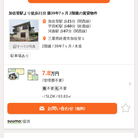
加佐登駅より徒歩21分 築39年7ヶ月 2階建の賃貸物件
加佐登駅 歩
21
分 （関西線）
平田町駅 歩
60
分 （鈴鹿線）
河曲駅 歩
67
分 （関西線）
三重県鈴鹿市加佐登１
2階建 / 39年7ヶ月 / 木造
すべての写真
駐車場あり
7.8
万円
（管理費不要）
不要
不要
敷
礼
- / 5LDK / 63.83㎡
お問い合わせ
（無料）
提供