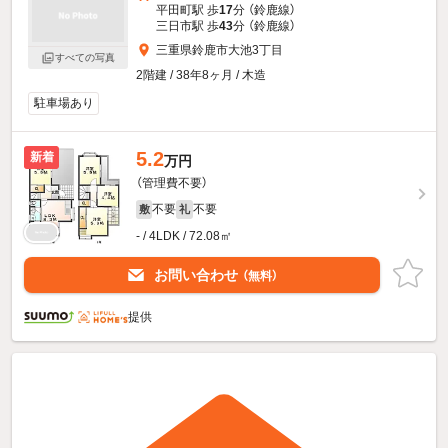
平田町駅 歩
17
分 （鈴鹿線）
三日市駅 歩
43
分 （鈴鹿線）
三重県鈴鹿市大池3丁目
すべての写真
2階建 / 38年8ヶ月 / 木造
駐車場あり
5.2
新着
万円
（管理費不要）
不要
不要
敷
礼
- / 4LDK / 72.08㎡
お問い合わせ
（無料）
提供