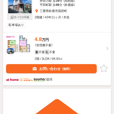
井田川駅 歩
39
分 （関西線）
平田町駅 歩
46
分 （鈴鹿線）
三重県鈴鹿市国府町
2階建 / 43年11ヶ月 / 木造
すべての写真
駐車場あり
4.8
万円
（管理費不要）
不要
不要
敷
礼
2階 / 3LDK / 94.93㎡
お問い合わせ
（無料）
提供