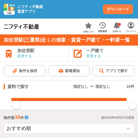
ニフティ不動産
ダウンロード
賃貸アプリ
お知らせ
閲覧履歴
マイページ
お気に入り
加佐登駅(三重県)近くの借家・賃貸一戸建て・一軒家一覧
加佐登駅
一戸建て
変更する
変更する
条件を保存
新着通知
アプリで探す
賃料で探す
指定なし
〜
指定なし
16
件
指定した賃料で絞り込む
16
物件数
件
2026年08月07日
更新