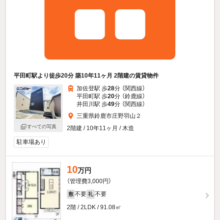
平田町駅より徒歩20分 築10年11ヶ月 2階建の賃貸物件
加佐登駅 歩
28
分 （関西線）
平田町駅 歩
20
分 （鈴鹿線）
井田川駅 歩
49
分 （関西線）
三重県鈴鹿市庄野羽山２
すべての写真
2階建 / 10年11ヶ月 / 木造
駐車場あり
10
万円
（管理費3,000円）
不要
不要
敷
礼
2階 / 2LDK / 91.08㎡