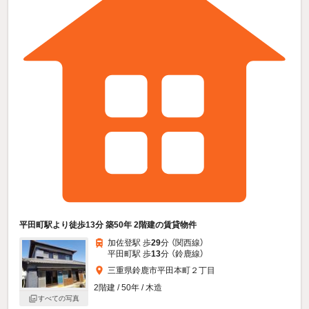
平田町駅より徒歩13分 築50年 2階建の賃貸物件
加佐登駅 歩
29
分 （関西線）
平田町駅 歩
13
分 （鈴鹿線）
三重県鈴鹿市平田本町２丁目
2階建 / 50年 / 木造
すべての写真