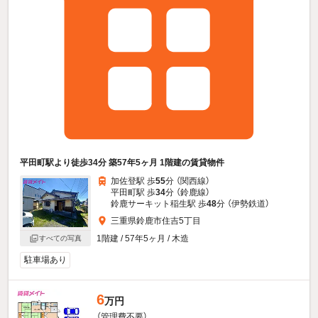
平田町駅より徒歩34分 築57年5ヶ月 1階建の賃貸物件
加佐登駅 歩
55
分 （関西線）
平田町駅 歩
34
分 （鈴鹿線）
鈴鹿サーキット稲生駅 歩
48
分 （伊勢鉄道）
三重県鈴鹿市住吉5丁目
1階建 / 57年5ヶ月 / 木造
すべての写真
駐車場あり
6
万円
（管理費不要）