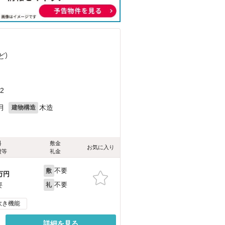
ど
）
2
月
木造
建物構造
料
敷金
お気に入り
費等
礼金
不要
敷
万円
不要
要
礼
炊き機能
詳細を見る