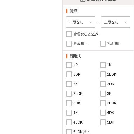
賃料
〜
管理費など込み
敷金無し
礼金無し
間取り
1R
1K
1DK
1LDK
2K
2DK
2LDK
3K
3DK
3LDK
4K
4DK
4LDK
5DK
5LDK以上