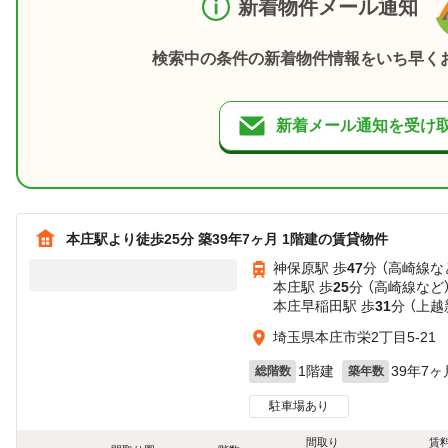
新着物件メール通知
検索中の条件の新着物件情報をいち早く
新着メール通知を受け
本庄駅より徒歩25分 築39年7ヶ月 1階建の賃貸物件
神保原駅 歩
47
分 （高崎線
な
本庄駅 歩
25
分 （高崎線
など
本庄早稲田駅 歩
31
分 （上
埼玉県本庄市栄2丁目5-21
1階建
39年7ヶ
総階数
築年数
駐車場あり
間取り
賃