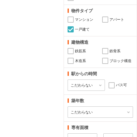
物件タイプ
マンション
アパート
一戸建て
建物構造
鉄筋系
鉄骨系
木造系
ブロック構造
駅からの時間
バス可
築年数
専有面積