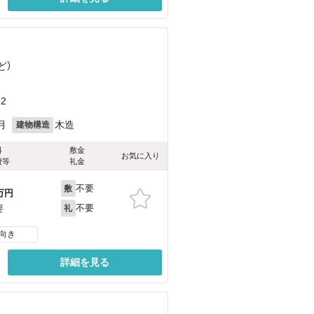
ど
）
）
2
月
木造
建物構造
料
敷金
お気に入り
費等
礼金
不要
敷
万円
不要
要
礼
向き
詳細を見る