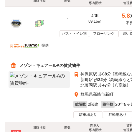
間取り図
階数
専有面積
管理
5.8
4DK
-
89.16㎡
不
バス・トイレ別
フローリング
追い
提供
メゾン・キュアールAの賃貸物件
神保原駅 歩
68
分 （高崎線
な
新町駅 歩
22
分 （高崎線
など
北藤岡駅 歩
47
分 （八高線）
群馬県高崎市新町
2階建
20年5ヶ
総階数
築年数
駐車場あり
駐輪場あり
間取り
賃
間取り図
階数
専有面積
管理