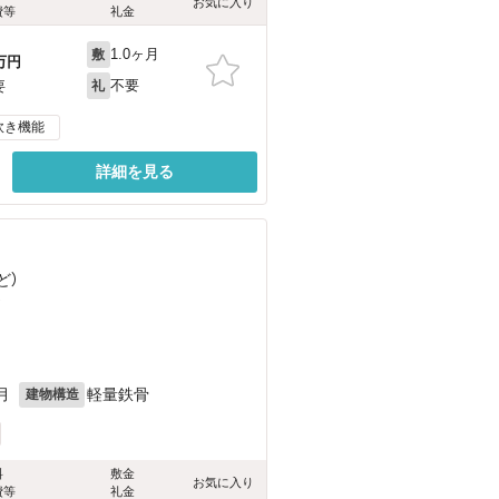
お気に入り
費等
礼金
1.0ヶ月
敷
万円
不要
要
礼
炊き機能
詳細を見る
ど
）
）
月
軽量鉄骨
建物構造
料
敷金
お気に入り
費等
礼金