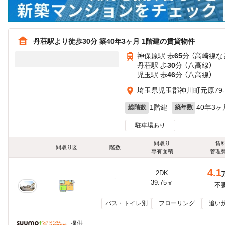
丹荘駅より徒歩30分 築40年3ヶ月 1階建の賃貸物件
神保原駅 歩
65
分 （高崎線
な
丹荘駅 歩
30
分 （八高線）
児玉駅 歩
46
分 （八高線）
埼玉県児玉郡神川町元原79-
1階建
40年3ヶ
総階数
築年数
駐車場あり
間取り
賃
間取り図
階数
専有面積
管理
4.1
2DK
-
39.75㎡
不
バス・トイレ別
フローリング
追い
提供