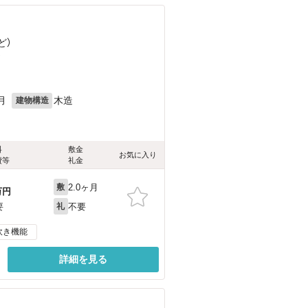
ど
）
）
月
木造
建物構造
料
敷金
お気に入り
費等
礼金
2.0ヶ月
敷
万円
不要
要
礼
炊き機能
詳細を見る