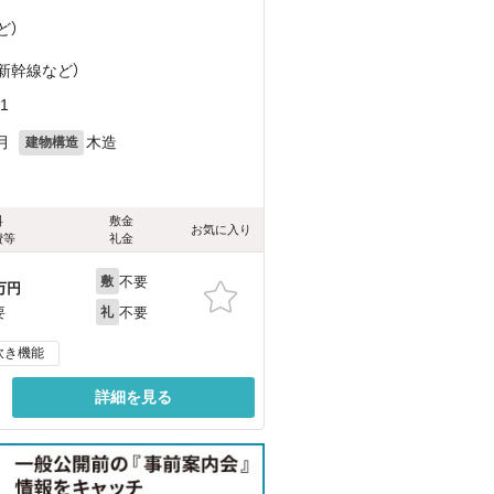
ど
）
越新幹線
など
）
1
月
木造
建物構造
料
敷金
お気に入り
費等
礼金
不要
敷
万円
不要
要
礼
炊き機能
詳細を見る