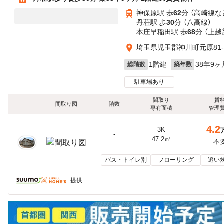
神保原駅 歩
62
分 （高崎線
な
丹荘駅 歩
30
分 （八高線）
本庄早稲田駅 歩
68
分 （上
埼玉県児玉郡神川町元原81-
1階建
38年9ヶ
総階数
築年数
駐車場あり
間取り
賃
間取り図
階数
専有面積
管理
4.2
3K
-
47.2㎡
不
バス・トイレ別
フローリング
追い
提供