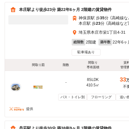
本庄駅より徒歩23分 築22年6ヶ月 2階建の賃貸物件
神保原駅 歩
35
分 （高崎線
な
本庄駅 歩
23
分 （高崎線
など
埼玉県本庄市栄1丁目4-31
2階建
22年6ヶ
総階数
築年数
駐車場あり
間取り
賃
間取り図
階数
専有面積
管理
33
8SLDK
-
410.5㎡
不
バス・トイレ別
フローリング
追い
提供
丹荘駅より徒歩30分 築38年9ヶ月 1階建の賃貸物件