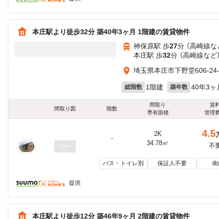
本庄駅より徒歩32分 築40年3ヶ月 1階建の賃貸物件
神保原駅 歩
27
分 （高崎線
な
本庄駅 歩
32
分 （高崎線
など
埼玉県本庄市下野堂606-24-
1階建
40年3ヶ
総階数
築年数
間取り
賃
間取り図
階数
専有面積
管理
4.5
2K
-
34.78㎡
不
バス・トイレ別
保証人不要
南
提供
本庄駅より徒歩12分 築46年9ヶ月 2階建の賃貸物件