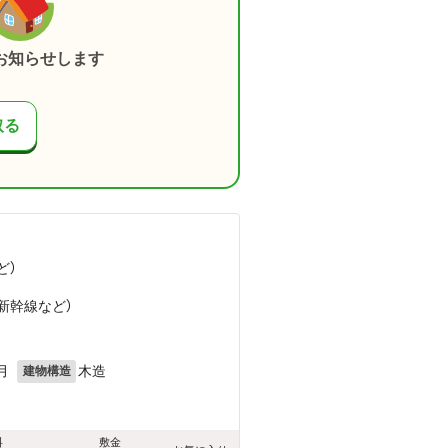
お知らせします
取る
ど
）
）
越新幹線
など
）
月
木造
建物構造
料
敷金