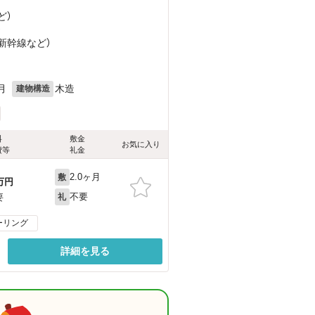
ど
）
）
越新幹線
など
）
月
木造
建物構造
料
敷金
お気に入り
費等
礼金
2.0ヶ月
敷
万円
不要
要
礼
ーリング
詳細を見る