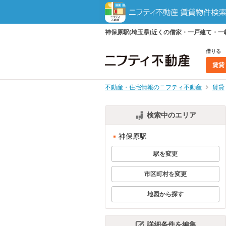
神保原駅(埼玉県)近くの借家・一戸建て・
借りる
賃貸
不動産・住宅情報のニフティ不動産
賃貸
検索中のエリア
神保原駅
駅を変更
市区町村を変更
地図から探す
詳細条件を編集