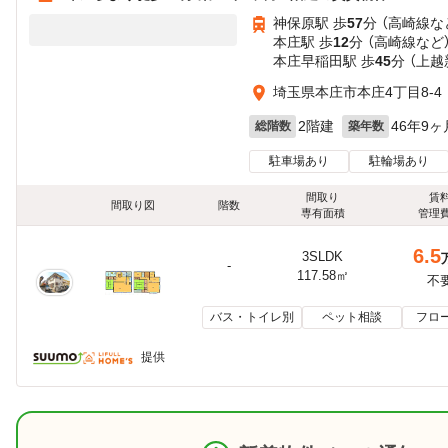
神保原駅 歩
57
分 （高崎線
な
本庄駅 歩
12
分 （高崎線
など
本庄早稲田駅 歩
45
分 （上
埼玉県本庄市本庄4丁目8-4
2階建
46年9ヶ
総階数
築年数
駐車場あり
駐輪場あり
間取り
賃
間取り図
階数
専有面積
管理
6.5
3SLDK
-
117.58㎡
不
バス・トイレ別
ペット相談
フロ
提供