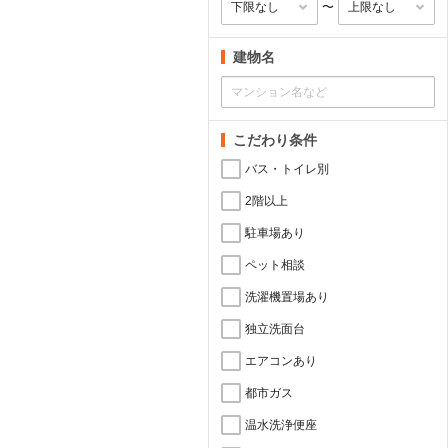
〜
建物名
こだわり条件
バス・トイレ別
2階以上
駐車場あり
ペット相談
洗濯機置場あり
独立洗面台
エアコンあり
都市ガス
温水洗浄便座