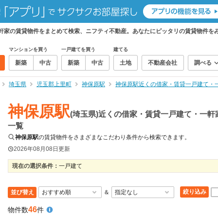
一軒家の賃貸物件をまとめて検索、ニフティ不動産。あなたにピッタリの賃貸物件を
マンションを買う
一戸建てを買う
建てる
新築
中古
新築
中古
土地
不動産会社
調べる
埼玉県
児玉郡上里町
神保原駅
神保原駅近くの借家・賃貸一戸建て・
神保原駅
(埼玉県)近くの借家・賃貸一戸建て・一軒
一覧
神保原駅
の賃貸物件をさまざまなこだわり条件から検索できます。
2026年08月08日
更新
現在の選択条件：
一戸建て
絞り込み
並び替え
＆
46
物件数
件