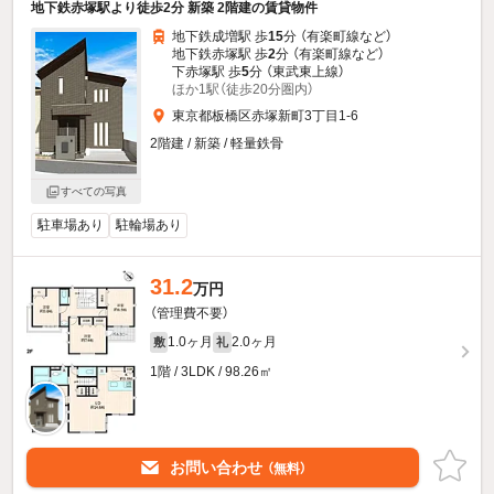
地下鉄赤塚駅より徒歩2分 新築 2階建の賃貸物件
地下鉄成増駅 歩
15
分 （有楽町線
など
）
地下鉄赤塚駅 歩
2
分 （有楽町線
など
）
下赤塚駅 歩
5
分 （東武東上線）
ほか1駅（徒歩20分圏内）
東京都板橋区赤塚新町3丁目1-6
2階建 / 新築 / 軽量鉄骨
すべての写真
駐車場あり
駐輪場あり
31.2
万円
（管理費不要）
1.0ヶ月
2.0ヶ月
敷
礼
1階 / 3LDK / 98.26㎡
お問い合わせ
（無料）