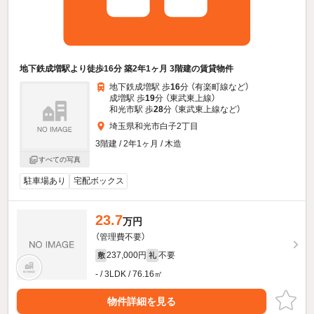
地下鉄成増駅より徒歩16分 築2年1ヶ月 3階建の賃貸物件
地下鉄成増駅 歩
16
分 （有楽町線
など
）
成増駅 歩
19
分 （東武東上線）
和光市駅 歩
28
分 （東武東上線
など
）
埼玉県和光市白子2丁目
3階建 / 2年1ヶ月 / 木造
すべての写真
駐車場あり
宅配ボックス
23.7
万円
（管理費不要）
237,000円
不要
敷
礼
- / 3LDK / 76.16㎡
物件詳細を見る