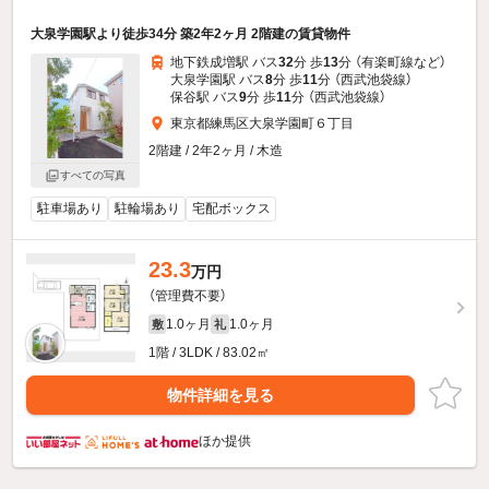
大泉学園駅より徒歩34分 築2年2ヶ月 2階建の賃貸物件
地下鉄成増駅 バス
32
分 歩
13
分 （有楽町線
など
）
大泉学園駅 バス
8
分 歩
11
分 （西武池袋線）
保谷駅 バス
9
分 歩
11
分 （西武池袋線）
東京都練馬区大泉学園町６丁目
2階建 / 2年2ヶ月 / 木造
すべての写真
駐車場あり
駐輪場あり
宅配ボックス
23.3
万円
（管理費不要）
1.0ヶ月
1.0ヶ月
敷
礼
1階 / 3LDK / 83.02㎡
物件詳細を見る
ほか提供