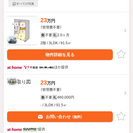
すべての写真
23
万円
（管理費不要）
不要
2.0ヶ月
敷
礼
2階 / 3LDK / 91.5㎡
物件詳細を見る
ほか提供
23
万円
（管理費不要）
不要
460,000円
敷
礼
- / 3LDK / 91.5㎡
お問い合わせ
（無料）
提供