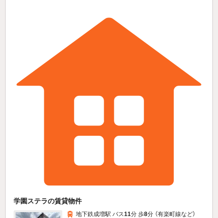
学園ステラの賃貸物件
地下鉄成増駅 バス
11
分 歩
8
分 （有楽町線
など
）