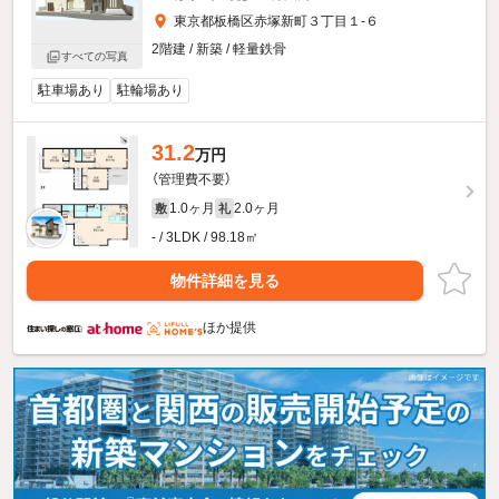
東京都板橋区赤塚新町３丁目１-６
2階建 / 新築 / 軽量鉄骨
すべての写真
駐車場あり
駐輪場あり
31.2
万円
（管理費不要）
1.0ヶ月
2.0ヶ月
敷
礼
- / 3LDK / 98.18㎡
物件詳細を見る
ほか提供