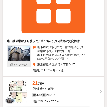
地下鉄成増駅より徒歩7分 築27年2ヶ月 2階建の賃貸物件
地下鉄成増駅 歩
7
分 （有楽町線
など
）
成増駅 歩
9
分 （東武東上線）
地下鉄赤塚駅 歩
16
分 （副都心線
など
）
ほか1駅（徒歩20分圏内）
東京都板橋区成増１丁目6-17
すべての写真
2階建 / 27年2ヶ月 / 木造
21
万円
（管理費7,500円）
不要
2.0ヶ月
敷
礼
1階 / 3SLDK / 97.0㎡