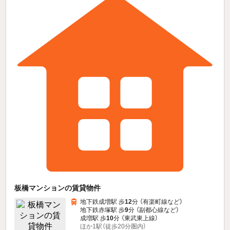
板橋マンションの賃貸物件
地下鉄成増駅 歩
12
分 （有楽町線
など
）
地下鉄赤塚駅 歩
9
分 （副都心線
など
）
成増駅 歩
10
分 （東武東上線）
ほか1駅（徒歩20分圏内）