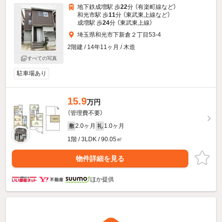
地下鉄成増駅 歩
22
分 （有楽町線
など
）
和光市駅 歩
11
分 （東武東上線
など
）
成増駅 歩
24
分 （東武東上線）
埼玉県和光市下新倉２丁目53-4
2階建 / 14年11ヶ月 / 木造
すべての写真
駐車場あり
15.9
万円
（管理費不要）
2.0ヶ月
1.0ヶ月
敷
礼
1階 / 3LDK / 90.05㎡
物件詳細を見る
ほか提供