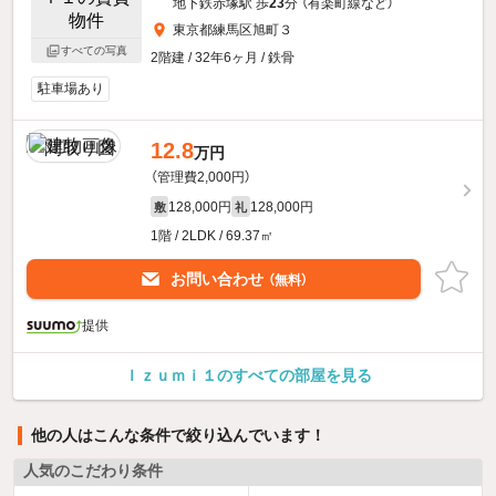
地下鉄赤塚駅 歩
23
分 （有楽町線
など
）
東京都練馬区旭町３
すべての写真
2階建 / 32年6ヶ月 / 鉄骨
駐車場あり
12.8
万円
（管理費2,000円）
128,000円
128,000円
敷
礼
1階 / 2LDK / 69.37㎡
お問い合わせ
（無料）
提供
Ｉｚｕｍｉ１のすべての部屋を見る
他の人はこんな条件で絞り込んでいます！
人気のこだわり条件