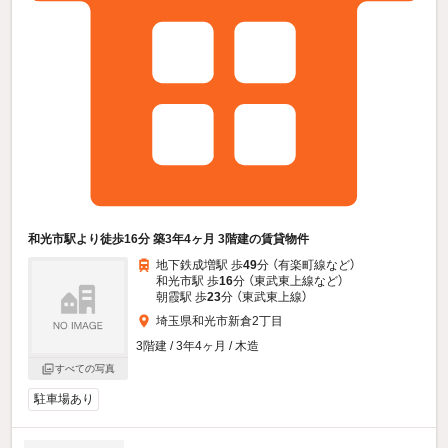
和光市駅より徒歩16分 築3年4ヶ月 3階建の賃貸物件
地下鉄成増駅 歩
49
分 （有楽町線
など
）
和光市駅 歩
16
分 （東武東上線
など
）
朝霞駅 歩
23
分 （東武東上線）
埼玉県和光市新倉2丁目
3階建 / 3年4ヶ月 / 木造
すべての写真
駐車場あり