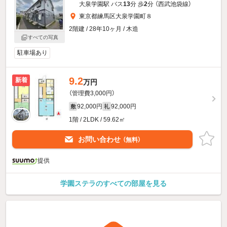
大泉学園駅 バス
13
分 歩
2
分 （西武池袋線）
東京都練馬区大泉学園町８
2階建 / 28年10ヶ月 / 木造
すべての写真
駐車場あり
9.2
新着
万円
（管理費3,000円）
92,000円
92,000円
敷
礼
1階 / 2LDK / 59.62㎡
お問い合わせ
（無料）
提供
学園ステラのすべての部屋を見る