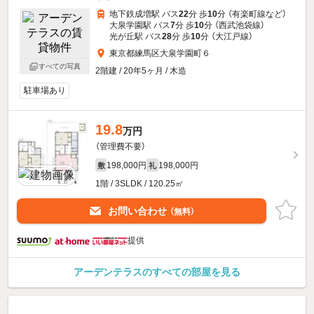
地下鉄成増駅 バス
22
分 歩
10
分 （有楽町線
など
）
大泉学園駅 バス
7
分 歩
10
分 （西武池袋線）
光が丘駅 バス
28
分 歩
10
分 （大江戸線）
東京都練馬区大泉学園町６
すべての写真
2階建 / 20年5ヶ月 / 木造
駐車場あり
19.8
万円
（管理費不要）
198,000円
198,000円
敷
礼
1階 / 3SLDK / 120.25㎡
お問い合わせ
（無料）
提供
アーデンテラスのすべての部屋を見る