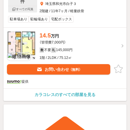
埼玉県和光市白子３
すべての写真
2階建 / 11年7ヶ月 / 軽量鉄骨
駐車場あり
駐輪場あり
宅配ボックス
14.5
万円
（管理費7,000円）
不要
145,000円
敷
礼
1階 / 2LDK / 75.12㎡
お問い合わせ
（無料）
提供
カラコレスのすべての部屋を見る