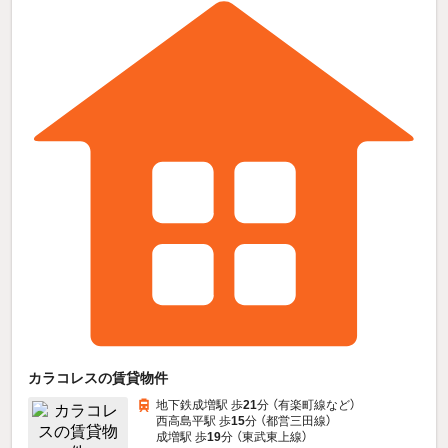
カラコレスの賃貸物件
地下鉄成増駅 歩
21
分 （有楽町線
など
）
西高島平駅 歩
15
分 （都営三田線）
成増駅 歩
19
分 （東武東上線）