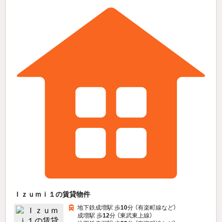
Ｉｚｕｍｉ１の賃貸物件
地下鉄成増駅 歩
10
分 （有楽町線
など
）
成増駅 歩
12
分 （東武東上線）