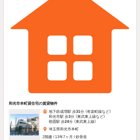
和光市本町貸住宅の賃貸物件
地下鉄成増駅 歩
31
分 （有楽町線
など
）
和光市駅 歩
3
分 （東武東上線
など
）
朝霞駅 歩
24
分 （東武東上線）
埼玉県和光市本町
2階建 / 13年7ヶ月 / 鉄骨造