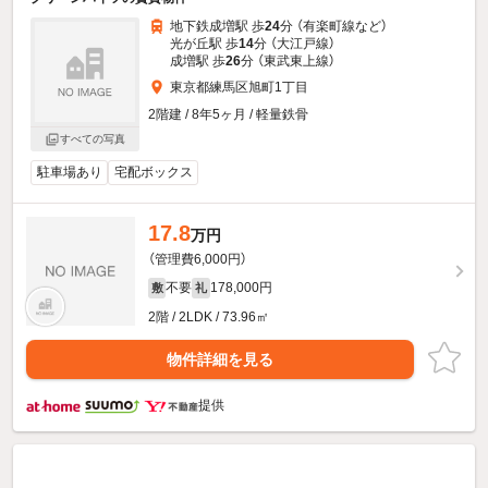
地下鉄成増駅 歩
24
分 （有楽町線
など
）
光が丘駅 歩
14
分 （大江戸線）
成増駅 歩
26
分 （東武東上線）
東京都練馬区旭町1丁目
2階建 / 8年5ヶ月 / 軽量鉄骨
すべての写真
駐車場あり
宅配ボックス
17.8
万円
（管理費6,000円）
不要
178,000円
敷
礼
2階 / 2LDK / 73.96㎡
物件詳細を見る
提供