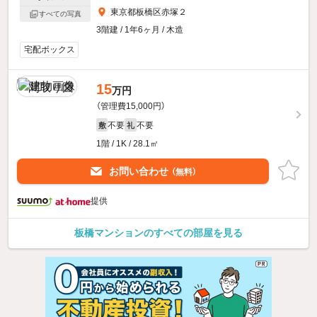
東京都板橋区赤塚２
すべての写真
3階建 / 1年6ヶ月 / 木造
宅配ボックス
15
万円
（管理費15,000円）
不要
不要
敷
礼
1階 / 1K / 28.1㎡
お問い合わせ
（無料）
提供
板橋マンションのすべての部屋を見る