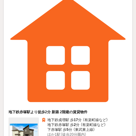
地下鉄赤塚駅より徒歩2分 新築 2階建の賃貸物件
地下鉄成増駅 歩
17
分 （有楽町線
など
）
地下鉄赤塚駅 歩
2
分 （有楽町線
など
）
下赤塚駅 歩
5
分 （東武東上線）
ほか1駅（徒歩20分圏内）