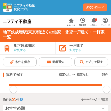
ニフティ不動産
ダウンロード
賃貸アプリ
お知らせ
閲覧履歴
マイページ
お気に入り
地下鉄成増駅(東京都)近くの借家・賃貸一戸建て・一軒家
一覧
地下鉄成増駅
一戸建て
変更する
変更する
条件を保存
新着通知
アプリで探す
賃料で探す
指定なし
〜
指定なし
55
件
指定した賃料で絞り込む
55
物件数
件
2026年08月07日
更新