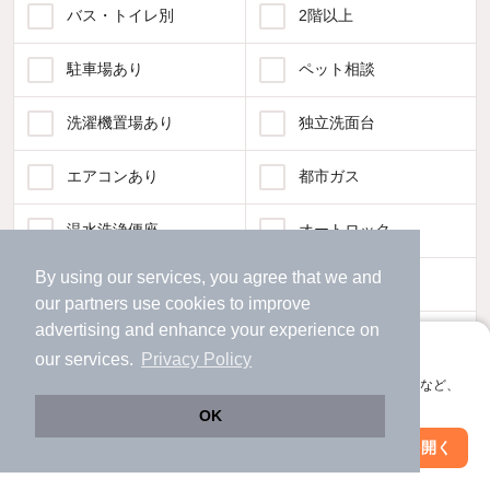
バス・トイレ別
2階以上
駐車場あり
ペット相談
洗濯機置場あり
独立洗面台
エアコンあり
都市ガス
温水洗浄便座
オートロック
By using our services, you agree that we and
コンロ2口以上
追焚き機能
our
partners
use cookies to improve
advertising and enhance your experience on
TV付インターホン
角部屋
アプリに切り替えて、サクサクお部屋探し
our services.
Privacy Policy
会員登録なしですぐ使える。マップ検索やお気に入り保存など、
新着のみ
インターネット無料
アプリ限定の便利な機能が使えます！
OK
Web版で続行
アプリを開く
該当件数:
駅・沿線を変更
絞り込み条件を変更
物件一覧に反映
55
件