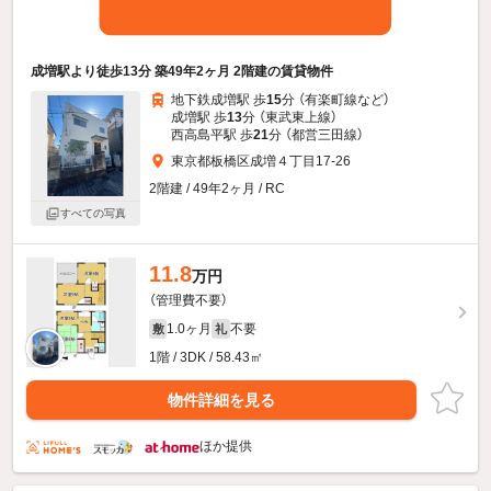
成増駅より徒歩13分 築49年2ヶ月 2階建の賃貸物件
地下鉄成増駅 歩
15
分 （有楽町線
など
）
成増駅 歩
13
分 （東武東上線）
西高島平駅 歩
21
分 （都営三田線）
東京都板橋区成増４丁目17-26
2階建 / 49年2ヶ月 / RC
すべての写真
11.8
万円
（管理費不要）
1.0ヶ月
不要
敷
礼
1階 / 3DK / 58.43㎡
物件詳細を見る
ほか提供