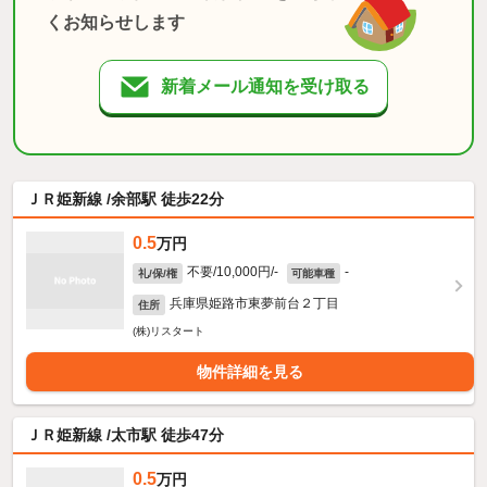
くお知らせします
新着メール通知を受け取る
ＪＲ姫新線 /余部駅 徒歩22分
0.5
万円
不要/10,000円/-
-
礼/保/権
可能車種
兵庫県姫路市東夢前台２丁目
住所
(株)リスタート
物件詳細を見る
ＪＲ姫新線 /太市駅 徒歩47分
0.5
万円