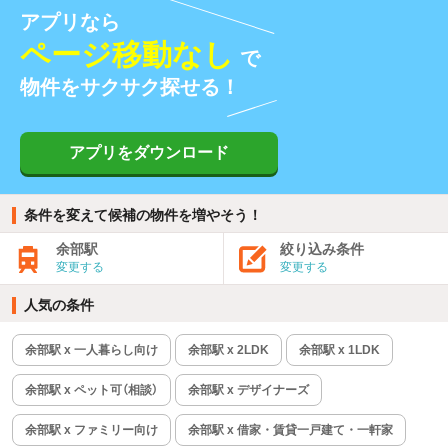
アプリなら
ページ移動なし
で
物件をサクサク探せる！
アプリをダウンロード
条件を変えて候補の物件を増やそう！
余部駅
絞り込み条件
変更する
変更する
人気の条件
余部駅 x 一人暮らし向け
余部駅 x 2LDK
余部駅 x 1LDK
余部駅 x ペット可（相談）
余部駅 x デザイナーズ
余部駅 x ファミリー向け
余部駅 x 借家・賃貸一戸建て・一軒家