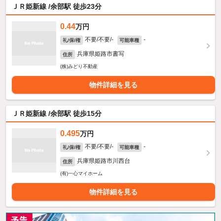
ＪＲ姫新線 /余部駅 徒歩23分
0.44
万円
不要/不要/-
-
礼/保/権
可能車種
兵庫県姫路市書写
住所
(株)みどり不動産
物件詳細を見る
ＪＲ姫新線 /余部駅 徒歩15分
0.495
万円
不要/不要/-
-
礼/保/権
可能車種
兵庫県姫路市川西台
住所
(有)一心マイホーム
物件詳細を見る