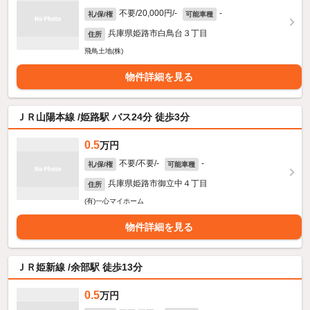
不要/20,000円/-
-
礼/保/権
可能車種
兵庫県姫路市白鳥台３丁目
住所
飛鳥土地(株)
物件詳細を見る
ＪＲ山陽本線 /姫路駅 バス24分 徒歩3分
0.5
万円
不要/不要/-
-
礼/保/権
可能車種
兵庫県姫路市御立中４丁目
住所
(有)一心マイホーム
物件詳細を見る
ＪＲ姫新線 /余部駅 徒歩13分
0.5
万円