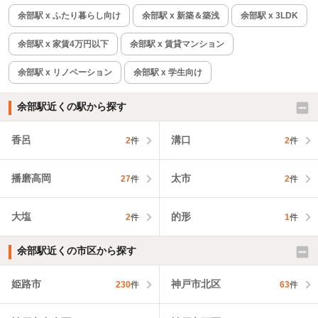
余部駅 x ふたり暮らし向け
余部駅 x 新築＆築浅
余部駅 x 3LDK
余部駅 x 家賃4万円以下
余部駅 x 賃貸マンション
余部駅 x リノベーション
余部駅 x 学生向け
余部駅近くの駅から探す
香呂
溝口
2
件
2
件
播磨高岡
太市
27
件
2
件
大塩
的形
2
件
1
件
余部駅近くの市区から探す
姫路市
神戸市北区
230
件
63
件