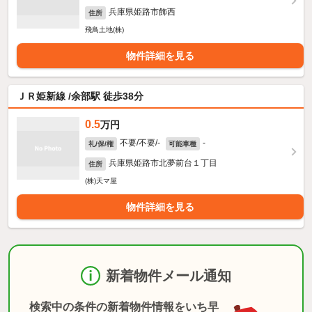
兵庫県姫路市飾西
住所
飛鳥土地(株)
物件詳細を見る
ＪＲ姫新線 /余部駅 徒歩38分
0.5
万円
不要/不要/-
-
礼/保/権
可能車種
兵庫県姫路市北夢前台１丁目
住所
(株)天マ屋
物件詳細を見る
新着物件メール通知
検索中の条件の新着物件情報をいち早