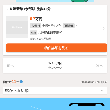
ＪＲ姫新線 /余部駅 徒歩41分
0.7
万円
不要/2.0ヶ月/-
-
礼/保/権
可能車種
兵庫県姫路市書写
住所
(株)もとまち不動産
物件詳細を見る
1ページ目
前へ
次へ
全1ページ
11
物件数
件
2026年06月08日
更新