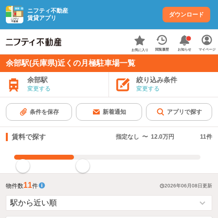
ニフティ不動産
ダウンロード
賃貸アプリ
お知らせ
閲覧履歴
マイページ
お気に入り
余部駅(兵庫県)近くの月極駐車場一覧
余部駅
絞り込み条件
変更する
変更する
条件を保存
新着通知
アプリで探す
賃料で探す
指定なし
〜
12.0万円
11
件
指定した賃料で絞り込む
11
物件数
件
2026年06月08日
更新