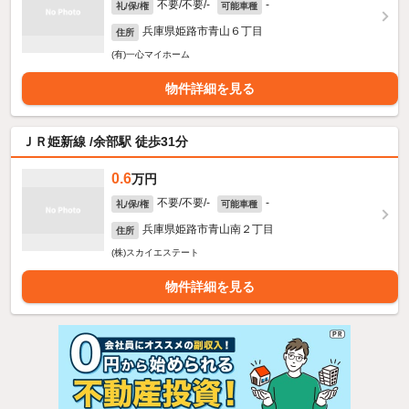
不要/不要/-
-
礼/保/権
可能車種
兵庫県姫路市青山６丁目
住所
(有)一心マイホーム
物件詳細を見る
ＪＲ姫新線 /余部駅 徒歩31分
0.6
万円
不要/不要/-
-
礼/保/権
可能車種
兵庫県姫路市青山南２丁目
住所
(株)スカイエステート
物件詳細を見る