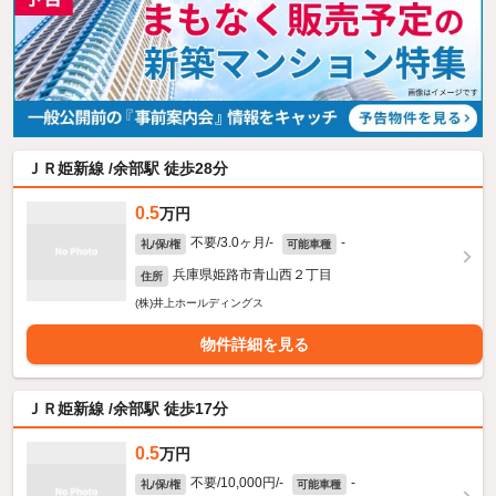
ＪＲ姫新線 /余部駅 徒歩28分
0.5
万円
不要/3.0ヶ月/-
-
礼/保/権
可能車種
兵庫県姫路市青山西２丁目
住所
(株)井上ホールディングス
物件詳細を見る
ＪＲ姫新線 /余部駅 徒歩17分
0.5
万円
不要/10,000円/-
-
礼/保/権
可能車種