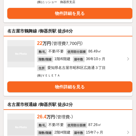
(株)ニッショー 御器所支店
物件詳細を見る
名古屋市鶴舞線 /御器所駅 徒歩8分
22
万円
（管理費7,700円）
不要/不要
86.49㎡
敷/礼
使用部分面積
1階/6階建
36年10ヶ月
階数/階建
築年数
愛知県名古屋市昭和区広路通３丁目
住所
(株)ＶＥＬＥＴＡ
物件詳細を見る
名古屋市桜通線 /御器所駅 徒歩2分
26.4
万円
（管理費-）
不要/不要
87.26㎡
敷/礼
使用部分面積
2階/4階建
15年7ヶ月
階数/階建
築年数