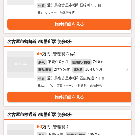
愛知県名古屋市昭和区緑町３丁目
住所
(株)ニッショー 御器所支店
物件詳細を見る
名古屋市鶴舞線 /御器所駅 徒歩8分
45
万円
（管理費不要）
不要/1.0ヶ月
74.0㎡
敷/礼
使用部分面積
2階/7階建
26年6ヶ月
階数/階建
築年数
愛知県名古屋市昭和区広路通２丁目
住所
(株)エイブル 西日本テナント営業部 東海担当
物件詳細を見る
名古屋市桜通線 /御器所駅 徒歩6分
60
万円
（管理費-）
不要/不要
165.2㎡