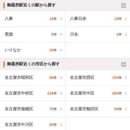
御器所駅近くの駅から探す
八事
八事日赤
16
件
10
件
荒畑
川名
9
件
4
件
いりなか
29
件
御器所駅近くの市区から探す
名古屋市昭和区
名古屋市西区
88
件
165
件
名古屋市中村区
名古屋市中区
238
件
660
件
名古屋市瑞穂区
名古屋市熱田区
70
件
66
件
名古屋市中川区
85
件