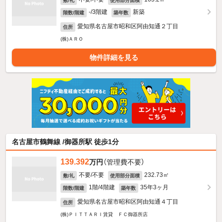
敷/礼
使用部分面積
-/3階建
新築
階数/階建
築年数
愛知県名古屋市昭和区阿由知通２丁目
住所
(株)ＡＲＯ
物件詳細を見る
名古屋市鶴舞線 /御器所駅 徒歩1分
139.392
万円
（管理費不要）
不要/不要
232.73㎡
敷/礼
使用部分面積
1階/4階建
35年3ヶ月
階数/階建
築年数
愛知県名古屋市昭和区阿由知通４丁目
住所
(株)ＰＩＴＴＡＲＩ賃貸 ＦＣ御器所店