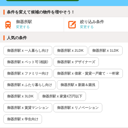
条件を変えて候補の物件を増やそう！
御器所駅
絞り込み条件
変更する
変更する
人気の条件
御器所駅 x 一人暮らし向け
御器所駅 x 2LDK
御器所駅 x 1LDK
御器所駅 x ペット可（相談）
御器所駅 x デザイナーズ
御器所駅 x ファミリー向け
御器所駅 x 借家・賃貸一戸建て・一軒家
御器所駅 x ふたり暮らし向け
御器所駅 x 新築＆築浅
御器所駅 x 3LDK
御器所駅 x 家賃4万円以下
御器所駅 x 賃貸マンション
御器所駅 x リノベーション
御器所駅 x 学生向け