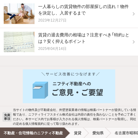
一人暮らしの賃貸物件の部屋探しの流れ！物件
を決定し、入居するまで
2023年12月27日
賃貸の退去費用の相場は？注意すべき「特約」と
は？安く抑えるポイント
2025年04月14日
当サイトの物件及び不動産会社、外壁塗装業者の情報は検索パートナーが提供している情
報であり、ニフティライフスタイル株式会社は内容の責任を負わないことを予めご了承く
免責
事項
ださい。本サービス内でお客様が入力される個人情報は、検索パートナーが取得し、同社
の定める個人情報規約に従って取り扱われます。
不動産・住宅情報のニフティ不動産
賃貸
愛知県
名古屋市昭和