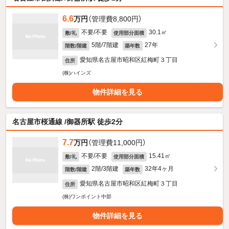
6.6
万円
（管理費8,800円）
不要/不要
30.1㎡
敷/礼
使用部分面積
5階/7階建
27年
階数/階建
築年数
愛知県名古屋市昭和区紅梅町３丁目
住所
(株)ハインズ
物件詳細を見る
名古屋市桜通線 /御器所駅 徒歩2分
7.7
万円
（管理費11,000円）
不要/不要
15.41㎡
敷/礼
使用部分面積
2階/3階建
32年4ヶ月
階数/階建
築年数
愛知県名古屋市昭和区紅梅町３丁目
住所
(株)ワンポイント中部
物件詳細を見る