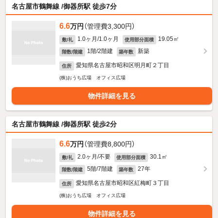
名古屋市鶴舞線 /御器所駅 徒歩7分
6.6
万円
（管理費3,300円）
1.0ヶ月/1.0ヶ月
19.05㎡
敷/礼
使用部分面積
1階/2階建
新築
階数/階建
築年数
愛知県名古屋市昭和区明月町２丁目
住所
(株)おうち広場 オフィス広場
物件詳細を見る
名古屋市鶴舞線 /御器所駅 徒歩2分
6.6
万円
（管理費8,800円）
2.0ヶ月/不要
30.1㎡
敷/礼
使用部分面積
5階/7階建
27年
階数/階建
築年数
愛知県名古屋市昭和区紅梅町３丁目
住所
(株)おうち広場 オフィス広場
物件詳細を見る