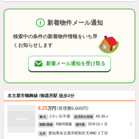
新着物件メール通知
検索中の条件の新着物件情報をいち早
くお知らせします
新着メール通知を受け取る
名古屋市鶴舞線 /御器所駅 徒歩3分
8.25
万円
（管理費6,600円）
2.0ヶ月/不要
48.36㎡
敷/礼
使用部分面積
4階/6階建
35年10ヶ月
階数/階建
築年数
愛知県名古屋市昭和区天神町３丁目
住所