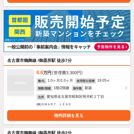
名古屋市鶴舞線 /御器所駅 徒歩7分
6.6
万円
（管理費3,300円）
1.0ヶ月/1.0ヶ月
19.05㎡
敷/礼
使用部分面積
1階/2階建
新築
階数/階建
築年数
愛知県名古屋市昭和区明月町２丁目
住所
(株)ＳＭＡＲＴ ＬＥＡＤ
物件詳細を見る
名古屋市鶴舞線 /御器所駅 徒歩2分