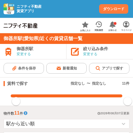
ニフティ不動産
ダウンロード
賃貸アプリ
お知らせ
閲覧履歴
マイページ
お気に入り
御器所駅(愛知県)近くの賃貸店舗一覧
御器所駅
絞り込み条件
変更する
変更する
条件を保存
新着通知
アプリで探す
賃料で探す
指定なし
〜
指定なし
11
件
指定した賃料で絞り込む
11
物件数
件
2026年08月07日
更新