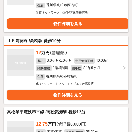
香川県高松市西内町
住所
賃貸ネットワーク (株)経営政策研究所
物件詳細を見る
ＪＲ高徳線 /高松駅 徒歩10分
12
万円
（管理費-）
3.0ヶ月/1.0ヶ月
40.08㎡
敷/礼
使用部分面積
1階/5階建
54年9ヶ月
階数/階建
築年数
香川県高松市紺屋町
住所
(株)アルファ・トマム エイブルＮＷ高松店
物件詳細を見る
高松琴平電鉄琴平線 /高松築港駅 徒歩12分
12.75
万円
（管理費6,000円）
不要/不要
53.21㎡