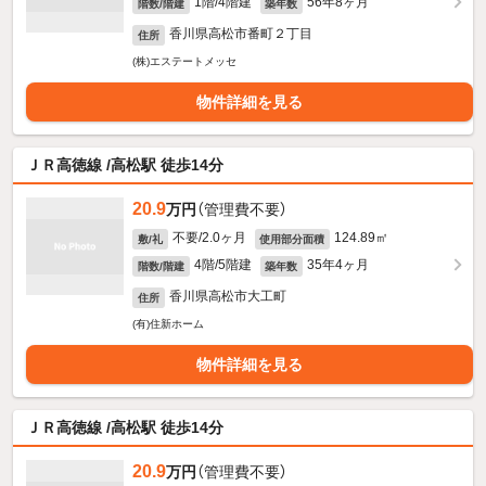
1階/4階建
56年8ヶ月
階数/階建
築年数
香川県高松市番町２丁目
住所
(株)エステートメッセ
物件詳細を見る
ＪＲ高徳線 /高松駅 徒歩14分
20.9
万円
（管理費不要）
不要/2.0ヶ月
124.89㎡
敷/礼
使用部分面積
4階/5階建
35年4ヶ月
階数/階建
築年数
香川県高松市大工町
住所
(有)住新ホーム
物件詳細を見る
ＪＲ高徳線 /高松駅 徒歩14分
20.9
万円
（管理費不要）