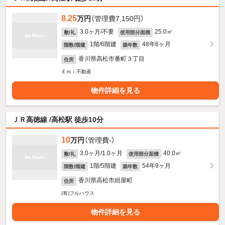
8.25
万円
（管理費7,150円）
3.0ヶ月/不要
25.0㎡
敷/礼
使用部分面積
1階/6階建
48年6ヶ月
階数/階建
築年数
香川県高松市番町３丁目
住所
Ｅｍｉ不動産
物件詳細を見る
ＪＲ高徳線 /高松駅 徒歩10分
10
万円
（管理費-）
3.0ヶ月/1.0ヶ月
40.0㎡
敷/礼
使用部分面積
1階/5階建
54年9ヶ月
階数/階建
築年数
香川県高松市紺屋町
住所
(有)フルハウス
物件詳細を見る