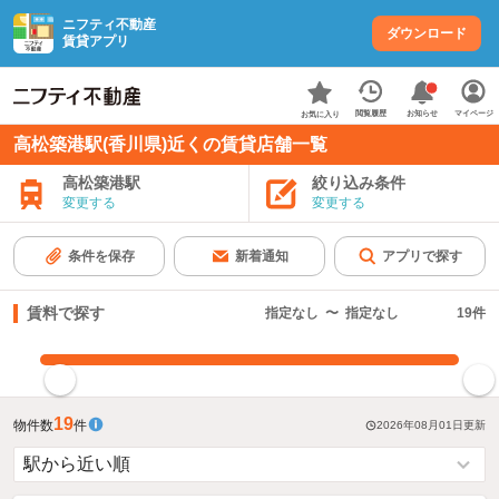
ニフティ不動産
ダウンロード
賃貸アプリ
お知らせ
閲覧履歴
マイページ
お気に入り
高松築港駅(香川県)近くの賃貸店舗一覧
高松築港駅
絞り込み条件
変更する
変更する
条件を保存
新着通知
アプリで探す
賃料で探す
指定なし
〜
指定なし
19
件
指定した賃料で絞り込む
19
物件数
件
2026年08月01日
更新