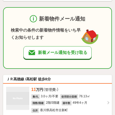
新着物件メール通知
検索中の条件の新着物件情報をいち早
くお知らせします
新着メール通知を受け取る
ＪＲ高徳線 /高松駅 徒歩8分
11
万円
（管理費-）
3.0ヶ月/不要
76.13㎡
敷/礼
使用部分面積
2階/3階建
49年4ヶ月
階数/階建
築年数
香川県高松市古新町
住所