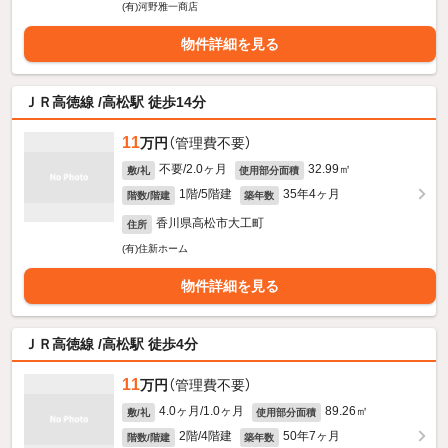
(有)河野雅一商店
物件詳細を見る
ＪＲ高徳線 /高松駅 徒歩14分
11
万円
（管理費不要）
不要/2.0ヶ月
32.99㎡
敷/礼
使用部分面積
1階/5階建
35年4ヶ月
階数/階建
築年数
香川県高松市大工町
住所
(有)住新ホーム
物件詳細を見る
ＪＲ高徳線 /高松駅 徒歩4分
11
万円
（管理費不要）
4.0ヶ月/1.0ヶ月
89.26㎡
敷/礼
使用部分面積
2階/4階建
50年7ヶ月
階数/階建
築年数