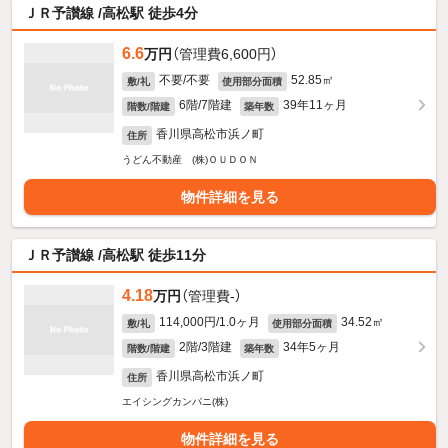
ＪＲ予讃線 /高松駅 徒歩4分
6.6
万円
（管理費6,600円）
不要/不要
52.85㎡
敷/礼
使用部分面積
6階/7階建
39年11ヶ月
階数/階建
築年数
香川県高松市浜ノ町
住所
うどん不動産 (株)ＯＵＤＯＮ
物件詳細を見る
ＪＲ予讃線 /高松駅 徒歩11分
4.18
万円
（管理費-）
114,000円/1.0ヶ月
34.52㎡
敷/礼
使用部分面積
2階/3階建
34年5ヶ月
階数/階建
築年数
香川県高松市浜ノ町
住所
エイシングカンパニ(株)
物件詳細を見る