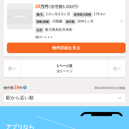
28
万円
（管理費5,000円）
2.0ヶ月/1.0ヶ月
179.4㎡
敷/礼
使用部分面積
-/2階建
30年1ヶ月
階数/階建
築年数
香川県高松市本町
住所
(株)Ｄ−ｋｅｎ
物件詳細を見る
1ページ目
前へ
次へ
全1ページ
19
物件数
件
2026年08月01日
更新
アプリなら