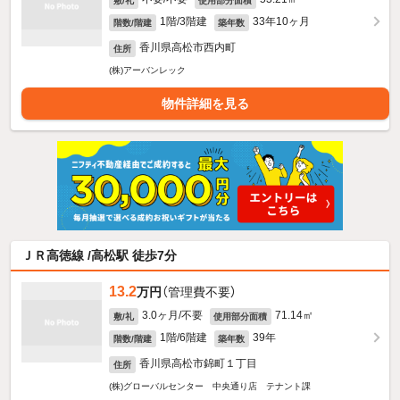
敷/礼
使用部分面積
1階/3階建
33年10ヶ月
階数/階建
築年数
香川県高松市西内町
住所
(株)アーバンレック
物件詳細を見る
ＪＲ高徳線 /高松駅 徒歩7分
13.2
万円
（管理費不要）
3.0ヶ月/不要
71.14㎡
敷/礼
使用部分面積
1階/6階建
39年
階数/階建
築年数
香川県高松市錦町１丁目
住所
(株)グローバルセンター 中央通り店 テナント課