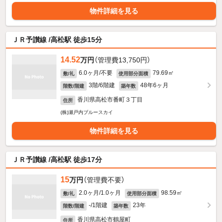
物件詳細を見る
ＪＲ予讃線 /高松駅 徒歩15分
14.52
万円
（管理費13,750円）
6.0ヶ月/不要
79.69㎡
敷/礼
使用部分面積
3階/6階建
48年6ヶ月
階数/階建
築年数
香川県高松市番町３丁目
住所
(株)瀬戸内ブルースカイ
物件詳細を見る
ＪＲ予讃線 /高松駅 徒歩17分
15
万円
（管理費不要）
2.0ヶ月/1.0ヶ月
98.59㎡
敷/礼
使用部分面積
-/1階建
23年
階数/階建
築年数
香川県高松市鶴屋町
住所