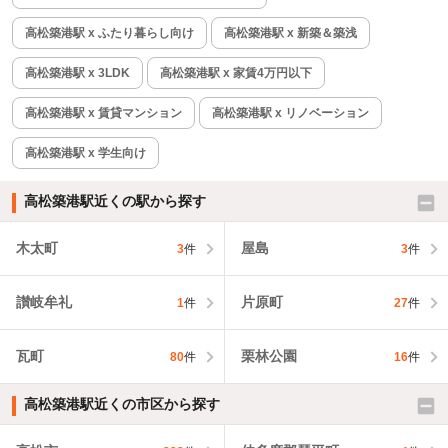
高松築港駅 x ふたり暮らし向け
高松築港駅 x 新築＆築浅
高松築港駅 x 3LDK
高松築港駅 x 家賃4万円以下
高松築港駅 x 賃貸マンション
高松築港駅 x リノベーション
高松築港駅 x 学生向け
高松築港駅近くの駅から探す
木太町
屋島
3
件
3
件
讃岐牟礼
片原町
1
件
27
件
瓦町
栗林公園
80
件
16
件
高松築港駅近くの市区から探す