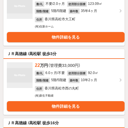
不要/2.0ヶ月
123.09㎡
敷/礼
使用部分面積
5階/5階建
35年4ヶ月
階数/階建
築年数
香川県高松市大工町
住所
(有)住新ホーム
物件詳細を見る
ＪＲ高徳線 /高松駅 徒歩3分
22
万円
（管理費33,000円）
6.0ヶ月/不要
92.0㎡
敷/礼
使用部分面積
5階/5階建
10年2ヶ月
階数/階建
築年数
香川県高松市西の丸町
住所
(有)新生不動産
物件詳細を見る
ＪＲ高徳線 /高松駅 徒歩16分