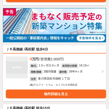
ＪＲ高徳線 /高松駅 徒歩6分
4
万円
（管理費2,000円）
1.0ヶ月/1.0ヶ月
18.18㎡
敷/礼
使用部分面積
3階/5階建
39年4ヶ月
階数/階建
築年数
香川県高松市錦町１丁目
住所
(株)アルファ・トマム エイブルＮＷ高松店
物件詳細を見る
ＪＲ高徳線 /高松駅 徒歩15分