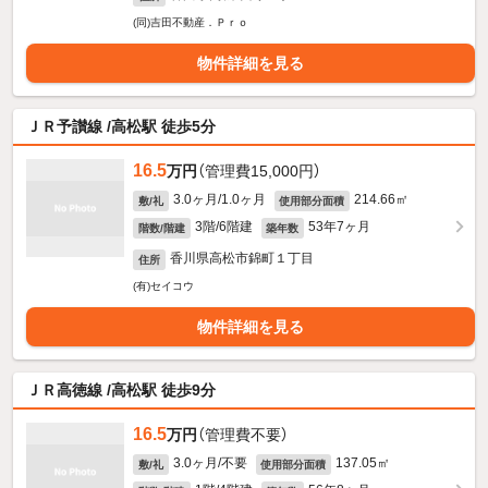
(同)吉田不動産．Ｐｒｏ
物件詳細を見る
ＪＲ予讃線 /高松駅 徒歩5分
16.5
万円
（管理費15,000円）
3.0ヶ月/1.0ヶ月
214.66㎡
敷/礼
使用部分面積
3階/6階建
53年7ヶ月
階数/階建
築年数
香川県高松市錦町１丁目
住所
(有)セイコウ
物件詳細を見る
ＪＲ高徳線 /高松駅 徒歩9分
16.5
万円
（管理費不要）
3.0ヶ月/不要
137.05㎡
敷/礼
使用部分面積