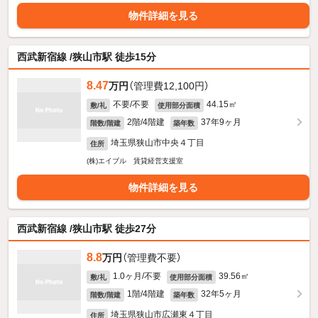
物件詳細を見る
西武新宿線 /狭山市駅 徒歩15分
8.47
万円
（管理費12,100円）
不要/不要
44.15㎡
敷/礼
使用部分面積
2階/4階建
37年9ヶ月
階数/階建
築年数
埼玉県狭山市中央４丁目
住所
(株)エイブル 賃貸経営支援室
物件詳細を見る
西武新宿線 /狭山市駅 徒歩27分
8.8
万円
（管理費不要）
1.0ヶ月/不要
39.56㎡
敷/礼
使用部分面積
1階/4階建
32年5ヶ月
階数/階建
築年数
埼玉県狭山市広瀬東４丁目
住所