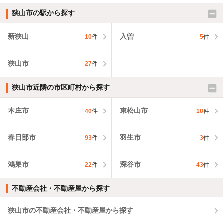
狭山市の駅から探す
新狭山
入曽
10
件
5
件
狭山市
27
件
狭山市近隣の市区町村から探す
本庄市
東松山市
40
件
18
件
春日部市
羽生市
93
件
3
件
鴻巣市
深谷市
22
件
43
件
不動産会社・不動産屋から探す
狭山市の不動産会社・不動産屋から探す