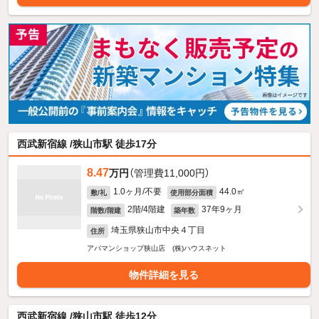
西武新宿線 /狭山市駅 徒歩17分
8.47
万円
（管理費11,000円）
1.0ヶ月/不要
44.0㎡
敷/礼
使用部分面積
2階/4階建
37年9ヶ月
階数/階建
築年数
埼玉県狭山市中央４丁目
住所
アパマンショップ狭山店 (株)ハウスネット
物件詳細を見る
西武新宿線 /狭山市駅 徒歩12分