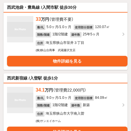
西武池袋・豊島線 /入間市駅 徒歩30分
33
万円
（管理費不要）
5.0ヶ月/1.0ヶ月
120.07㎡
敷/礼
使用部分面積
1階/2階建
25年5ヶ月
階数/階建
築年数
埼玉県狭山市笹井３丁目
住所
(株)狭山台商事 武蔵藤沢支店
物件詳細を見る
西武新宿線 /入曽駅 徒歩1分
34.1
万円
（管理費22,000円）
9.0ヶ月/1.0ヶ月
84.09㎡
敷/礼
使用部分面積
1階/2階建
新築
階数/階建
築年数
埼玉県狭山市大字南入曽
住所
(株)サンエイホーム