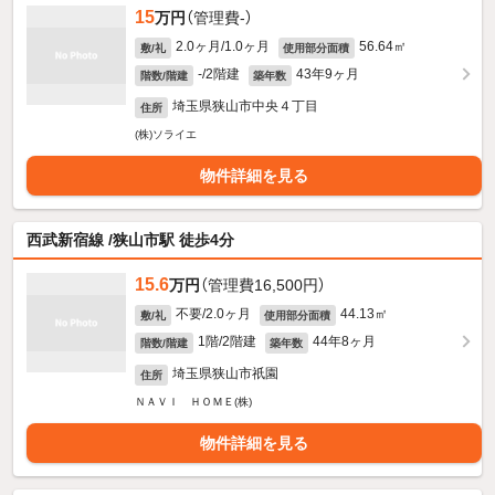
15
万円
（管理費-）
2.0ヶ月/1.0ヶ月
56.64㎡
敷/礼
使用部分面積
-/2階建
43年9ヶ月
階数/階建
築年数
埼玉県狭山市中央４丁目
住所
(株)ソライエ
物件詳細を見る
西武新宿線 /狭山市駅 徒歩4分
15.6
万円
（管理費16,500円）
不要/2.0ヶ月
44.13㎡
敷/礼
使用部分面積
1階/2階建
44年8ヶ月
階数/階建
築年数
埼玉県狭山市祇園
住所
ＮＡＶＩ ＨＯＭＥ(株)
物件詳細を見る