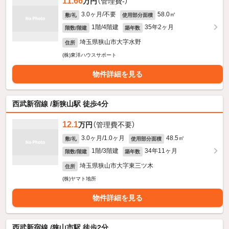
11.66
万円
（管理費-）
3.0ヶ月/不要
58.0㎡
敷/礼
使用部分面積
1階/4階建
35年2ヶ月
階数/階建
築年数
埼玉県狭山市大字水野
住所
(株)東洋ハウスサポート
物件詳細を見る
西武新宿線 /新狭山駅 徒歩4分
12.1
万円
（管理費不要）
3.0ヶ月/1.0ヶ月
48.5㎡
敷/礼
使用部分面積
1階/3階建
34年11ヶ月
階数/階建
築年数
埼玉県狭山市大字東三ツ木
住所
(株)ヤマト地所
物件詳細を見る
西武新宿線 /狭山市駅 徒歩2分