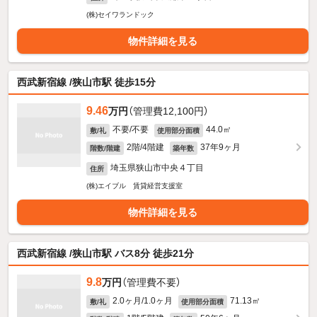
(株)セイワランドック
物件詳細を見る
西武新宿線 /狭山市駅 徒歩15分
9.46
万円
（管理費12,100円）
不要/不要
44.0㎡
敷/礼
使用部分面積
2階/4階建
37年9ヶ月
階数/階建
築年数
埼玉県狭山市中央４丁目
住所
(株)エイブル 賃貸経営支援室
物件詳細を見る
西武新宿線 /狭山市駅 バス8分 徒歩21分
9.8
万円
（管理費不要）
2.0ヶ月/1.0ヶ月
71.13㎡
敷/礼
使用部分面積