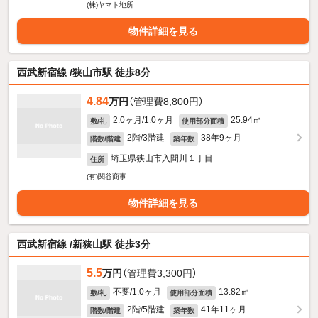
(株)ヤマト地所
物件詳細を見る
西武新宿線 /狭山市駅 徒歩8分
4.84
万円
（管理費8,800円）
2.0ヶ月/1.0ヶ月
25.94㎡
敷/礼
使用部分面積
2階/3階建
38年9ヶ月
階数/階建
築年数
埼玉県狭山市入間川１丁目
住所
(有)関谷商事
物件詳細を見る
西武新宿線 /新狭山駅 徒歩3分
5.5
万円
（管理費3,300円）
不要/1.0ヶ月
13.82㎡
敷/礼
使用部分面積
2階/5階建
41年11ヶ月
階数/階建
築年数