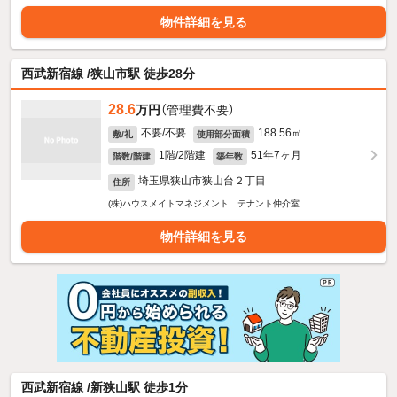
物件詳細を見る
西武新宿線 /狭山市駅 徒歩28分
28.6
万円
（管理費不要）
不要/不要
188.56㎡
敷/礼
使用部分面積
1階/2階建
51年7ヶ月
階数/階建
築年数
埼玉県狭山市狭山台２丁目
住所
(株)ハウスメイトマネジメント テナント仲介室
物件詳細を見る
西武新宿線 /新狭山駅 徒歩1分