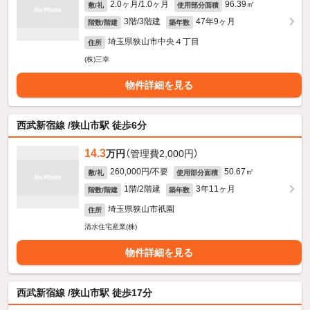
2.0ヶ月/1.0ヶ月
96.39㎡
敷/礼
使用部分面積
3階/3階建
47年9ヶ月
階数/階建
築年数
埼玉県狭山市中央４丁目
住所
(株)三幸
物件詳細を見る
西武新宿線 /狭山市駅 徒歩6分
14.3
万円
（管理費2,000円）
260,000円/不要
50.67㎡
敷/礼
使用部分面積
1階/2階建
3年11ヶ月
階数/階建
築年数
埼玉県狭山市祇園
住所
清水住宅産業(株)
物件詳細を見る
西武新宿線 /狭山市駅 徒歩17分