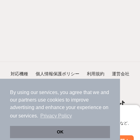
対応機種
個人情報保護ポリシー
利用規約
運営会社
ヘルプ・お問い合わせ
採用情報
By using our services, you agree that we and
our
partners
use cookies to improve
advertising and enhance your experience on
アプリに切り替えて、サクサクお部屋探し
our services.
Privacy Policy
会員登録なしですぐ使える。マップ検索やお気に入り保存など、
©NIFTY Lifestyle Co., Ltd.
アプリ限定の便利な機能が使えます！
OK