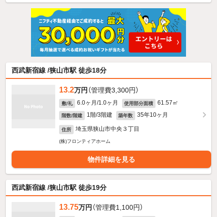
西武新宿線 /狭山市駅 徒歩18分
13.2
万円
（管理費3,300円）
6.0ヶ月/1.0ヶ月
61.57㎡
敷/礼
使用部分面積
1階/3階建
35年10ヶ月
階数/階建
築年数
埼玉県狭山市中央３丁目
住所
(株)フロンティアホーム
物件詳細を見る
西武新宿線 /狭山市駅 徒歩19分
13.75
万円
（管理費1,100円）