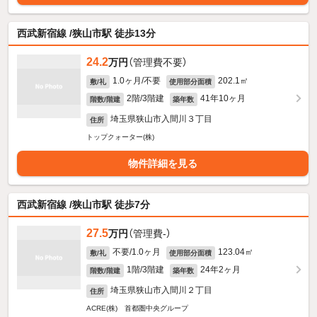
西武新宿線 /狭山市駅 徒歩13分
24.2
万円
（管理費不要）
1.0ヶ月/不要
202.1㎡
敷/礼
使用部分面積
2階/3階建
41年10ヶ月
階数/階建
築年数
埼玉県狭山市入間川３丁目
住所
トップクォーター(株)
物件詳細を見る
西武新宿線 /狭山市駅 徒歩7分
27.5
万円
（管理費-）
不要/1.0ヶ月
123.04㎡
敷/礼
使用部分面積
1階/3階建
24年2ヶ月
階数/階建
築年数
埼玉県狭山市入間川２丁目
住所
ACRE(株) 首都圏中央グループ