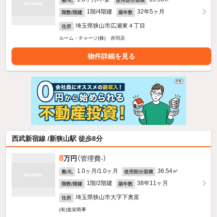
敷/礼
使用部分面積
1階/4階建
32年5ヶ月
階数/階建
築年数
埼玉県狭山市広瀬東４丁目
住所
ルーム・チャージ(株) 赤羽店
物件詳細を見る
西武新宿線 /新狭山駅 徒歩8分
8
万円
（管理費-）
1.0ヶ月/1.0ヶ月
36.54㎡
敷/礼
使用部分面積
1階/2階建
38年11ヶ月
階数/階建
築年数
埼玉県狭山市大字下奥富
住所
(有)進栄商事