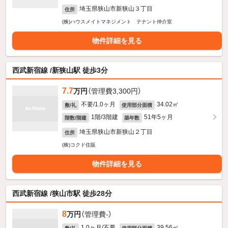
埼玉県狭山市新狭山３丁目
住所
(株)ハウスメイトマネジメント テナント仲介室
物件詳細を見る
西武新宿線 /新狭山駅 徒歩3分
7.7
万円
（管理費3,300円）
不要/1.0ヶ月
34.02㎡
敷/礼
使用部分面積
1階/3階建
51年5ヶ月
階数/階建
築年数
埼玉県狭山市新狭山２丁目
住所
(株)コクド住販
物件詳細を見る
西武新宿線 /狭山市駅 徒歩28分
8
万円
（管理費-）
1.0ヶ月/不要
39.56㎡