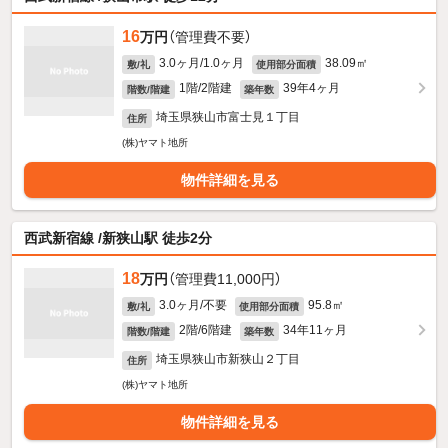
16
万円
（管理費不要）
3.0ヶ月/1.0ヶ月
38.09㎡
敷/礼
使用部分面積
1階/2階建
39年4ヶ月
階数/階建
築年数
埼玉県狭山市富士見１丁目
住所
(株)ヤマト地所
物件詳細を見る
西武新宿線 /新狭山駅 徒歩2分
18
万円
（管理費11,000円）
3.0ヶ月/不要
95.8㎡
敷/礼
使用部分面積
2階/6階建
34年11ヶ月
階数/階建
築年数
埼玉県狭山市新狭山２丁目
住所
(株)ヤマト地所
物件詳細を見る