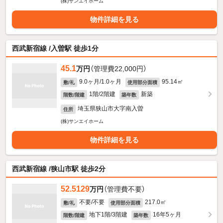
(株)サンエイホーム
物件詳細を見る
西武新宿線 /入曽駅 徒歩1分
45.1
万円
（管理費22,000円）
9.0ヶ月/1.0ヶ月
95.14㎡
敷/礼
使用部分面積
1階/2階建
新築
階数/階建
築年数
埼玉県狭山市大字南入曽
住所
(株)サンエイホーム
物件詳細を見る
西武新宿線 /狭山市駅 徒歩2分
52.5129
万円
（管理費不要）
不要/不要
217.0㎡
敷/礼
使用部分面積
地下1階/3階建
16年5ヶ月
階数/階建
築年数