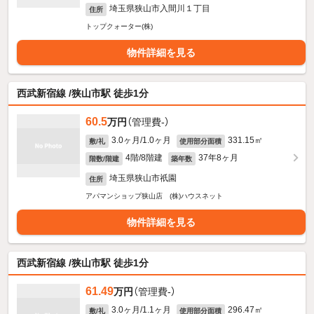
埼玉県狭山市入間川１丁目
住所
トップクォーター(株)
物件詳細を見る
西武新宿線 /狭山市駅 徒歩1分
60.5
万円
（管理費-）
3.0ヶ月/1.0ヶ月
331.15㎡
敷/礼
使用部分面積
4階/8階建
37年8ヶ月
階数/階建
築年数
埼玉県狭山市祇園
住所
アパマンショップ狭山店 (株)ハウスネット
物件詳細を見る
西武新宿線 /狭山市駅 徒歩1分
61.49
万円
（管理費-）
3.0ヶ月/1.1ヶ月
296.47㎡
敷/礼
使用部分面積