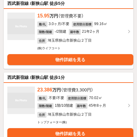
西武新宿線 /新狭山駅 徒歩5分
15.95
万円
（管理費不要）
3.0ヶ月/不要
99.16㎡
敷/礼
使用部分面積
-/2階建
21年2ヶ月
階数/階建
築年数
埼玉県狭山市新狭山２丁目
住所
(株)ライフコート
物件詳細を見る
西武新宿線 /新狭山駅 徒歩1分
23.386
万円
（管理費3,300円）
不要/不要
70.02㎡
敷/礼
使用部分面積
1階/10階建
45年8ヶ月
階数/階建
築年数
埼玉県狭山市新狭山２丁目
住所
トップクォーター(株)
物件詳細を見る