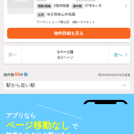
2階/8階建
37年8ヶ月
階数/階建
築年数
埼玉県狭山市祇園
住所
アパマンショップ狭山店 (株)ハウスネット
物件詳細を見る
1ページ目
前へ
次へ
全2ページ
44
物件数
件
2026年08月03日
更新
アプリなら
ページ移動なし
で