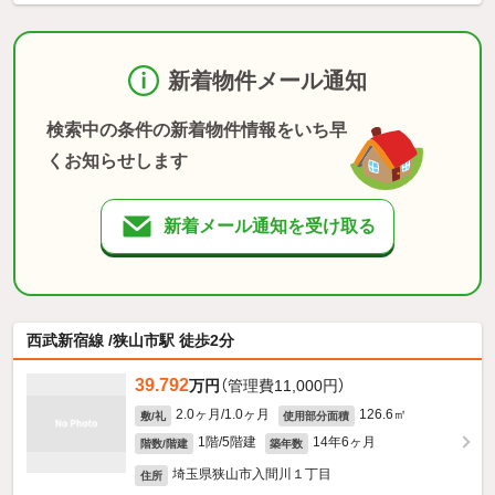
新着物件メール通知
検索中の条件の新着物件情報をいち早
くお知らせします
新着メール通知を受け取る
西武新宿線 /狭山市駅 徒歩2分
39.792
万円
（管理費11,000円）
2.0ヶ月/1.0ヶ月
126.6㎡
敷/礼
使用部分面積
1階/5階建
14年6ヶ月
階数/階建
築年数
埼玉県狭山市入間川１丁目
住所