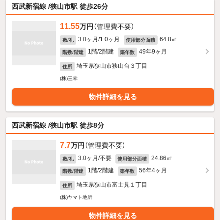
西武新宿線 /狭山市駅 徒歩26分
11.55
万円
（管理費不要）
3.0ヶ月/1.0ヶ月
64.8㎡
敷/礼
使用部分面積
1階/2階建
49年9ヶ月
階数/階建
築年数
埼玉県狭山市狭山台３丁目
住所
(株)三幸
物件詳細を見る
西武新宿線 /狭山市駅 徒歩8分
7.7
万円
（管理費不要）
3.0ヶ月/不要
24.86㎡
敷/礼
使用部分面積
1階/2階建
56年4ヶ月
階数/階建
築年数
埼玉県狭山市富士見１丁目
住所
(株)ヤマト地所
物件詳細を見る