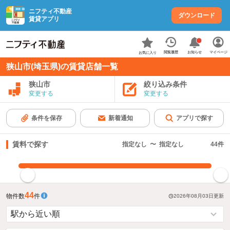
ニフティ不動産
ダウンロード
賃貸アプリ
お知らせ
閲覧履歴
マイページ
お気に入り
狭山市(埼玉県)の賃貸店舗一覧
狭山市
絞り込み条件
変更する
変更する
条件を保存
新着通知
アプリで探す
賃料で探す
指定なし
〜
指定なし
44
件
指定した賃料で絞り込む
44
物件数
件
2026年08月03日
更新