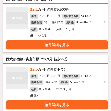
12.1
万円
（管理費5,500円）
2.0ヶ月/1.1ヶ月
63.18㎡
敷/礼
使用部分面積
地下1階/9階建
36年10ヶ月
階数/階建
築年数
埼玉県狭山市入間川１丁目
住所
(株)ハウス住建
物件詳細を見る
西武新宿線 /狭山市駅 バス9分 徒歩22分
12.5
万円
（管理費不要）
2.0ヶ月/1.0ヶ月
71.13㎡
敷/礼
使用部分面積
1階/5階建
51年7ヶ月
階数/階建
築年数
埼玉県狭山市中央３丁目
住所
(株)三幸
物件詳細を見る