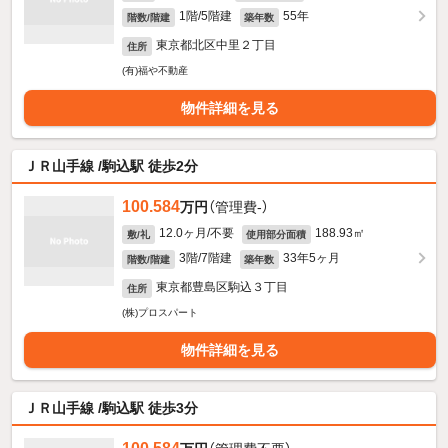
1階/5階建
55年
階数/階建
築年数
東京都北区中里２丁目
住所
(有)福や不動産
物件詳細を見る
ＪＲ山手線 /駒込駅 徒歩2分
100.584
万円
（管理費-）
12.0ヶ月/不要
188.93㎡
敷/礼
使用部分面積
3階/7階建
33年5ヶ月
階数/階建
築年数
東京都豊島区駒込３丁目
住所
(株)プロスパート
物件詳細を見る
ＪＲ山手線 /駒込駅 徒歩3分