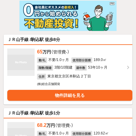
ＪＲ山手線 /駒込駅 徒歩8分
65
万円
（管理費-）
不要/1.0ヶ月
189.0㎡
敷/礼
使用部分面積
3階/10階建
53年10ヶ月
階数/階建
築年数
東京都文京区本駒込２丁目
住所
(株)総合店舗開発
物件詳細を見る
ＪＲ山手線 /駒込駅 徒歩1分
68.2
万円
（管理費-）
不要/1.0ヶ月
120.62㎡
敷/礼
使用部分面積