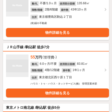
不要/1.0ヶ月
135.68㎡
敷/礼
使用部分面積
2階/6階建
43年10ヶ月
階数/階建
築年数
東京都豊島区駒込２丁目
住所
(有)福や不動産
物件詳細を見る
ＪＲ山手線 /駒込駅 徒歩7分
55
万円
（管理費-）
6.0ヶ月/不要
83.81㎡
敷/礼
使用部分面積
4階/12階建
1年1ヶ月
階数/階建
築年数
東京都北区西ケ原１丁目
住所
ハウス・トゥ・ハウス・ネットサービス(株) 管理営業本部
物件詳細を見る
東京メトロ南北線 /駒込駅 徒歩5分