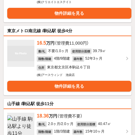
(株)クリエイトエステイト
物件詳細を見る
東京メトロ南北線 /駒込駅 徒歩4分
16.5
万円
（管理費11,000円）
不要/1.0ヶ月
39.79㎡
敷/礼
使用部分面積
4階/9階建
52年3ヶ月
階数/階建
築年数
東京都文京区本駒込６丁目
住所
(株)アースウィンド 池袋店
物件詳細を見る
山手線 /駒込駅 徒歩11分
18.36
万円
（管理費不要）
2.0ヶ月/2.0ヶ月
40.47㎡
敷/礼
使用部分面積
1階/3階建
15年10ヶ月
階数/階建
築年数