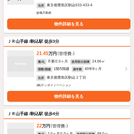
東京都豊島区駒込633-433-4
住所
妙義不動産
物件詳細を見る
ＪＲ山手線 /駒込駅 徒歩3分
21.45
万円
（管理費-）
不要/2.0ヶ月
24.66㎡
敷/礼
使用部分面積
1階/5階建
40年9ヶ月
階数/階建
築年数
東京都豊島区駒込２丁目
住所
(株)テンポイノベーション
物件詳細を見る
ＪＲ山手線 /駒込駅 徒歩4分
22
万円
（管理費-）
2.0ヶ月/1.0ヶ月
88.0㎡