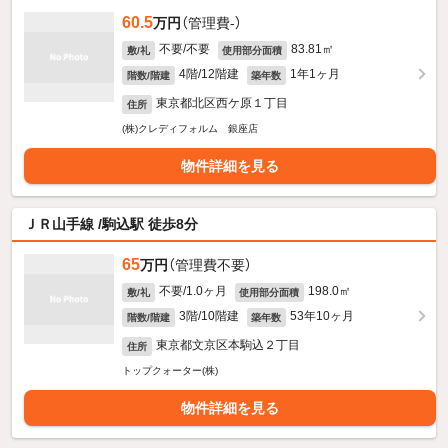
60.5
万円
（管理費-）
不要/不要
83.81㎡
敷/礼
使用部分面積
4階/12階建
1年1ヶ月
階数/階建
築年数
東京都北区西ケ原１丁目
住所
(株)クレディフォルム 銀座店
物件詳細を見る
ＪＲ山手線 /駒込駅 徒歩8分
65
万円
（管理費不要）
不要/1.0ヶ月
198.0㎡
敷/礼
使用部分面積
3階/10階建
53年10ヶ月
階数/階建
築年数
東京都文京区本駒込２丁目
住所
トップクォーター(株)
物件詳細を見る