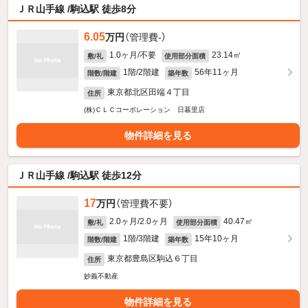
ＪＲ山手線 /駒込駅 徒歩8分
6.05
万円
（管理費-）
1.0ヶ月/不要
23.14㎡
敷/礼
使用部分面積
1階/2階建
56年11ヶ月
階数/階建
築年数
東京都北区田端４丁目
住所
(株)ＣＬＣコーポレーション 日暮里店
物件詳細を見る
ＪＲ山手線 /駒込駅 徒歩12分
17
万円
（管理費不要）
2.0ヶ月/2.0ヶ月
40.47㎡
敷/礼
使用部分面積
1階/3階建
15年10ヶ月
階数/階建
築年数
東京都豊島区駒込６丁目
住所
妙義不動産
物件詳細を見る