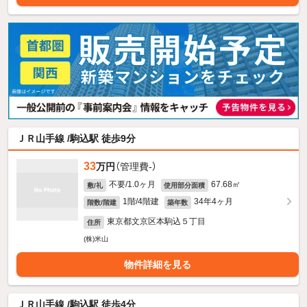
ＪＲ山手線 /駒込駅 徒歩9分
33
万円
（管理費-）
不要/1.0ヶ月
67.68㎡
敷/礼
使用部分面積
1階/4階建
34年4ヶ月
階数/階建
築年数
東京都文京区本駒込５丁目
住所
(株)米山
物件詳細を見る
ＪＲ山手線 /駒込駅 徒歩4分