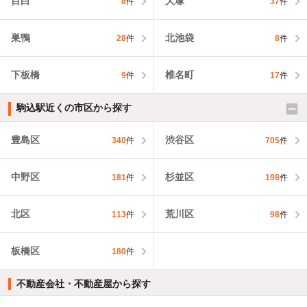
目白
大塚
8
件
37
件
巣鴨
北池袋
28
件
8
件
下板橋
椎名町
9
件
17
件
駒込駅近くの市区から探す
豊島区
渋谷区
340
件
705
件
中野区
杉並区
181
件
198
件
北区
荒川区
113
件
98
件
板橋区
180
件
不動産会社・不動産屋から探す