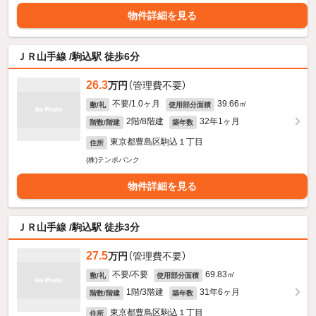
物件詳細を見る
ＪＲ山手線 /駒込駅 徒歩6分
26.3
万円
（管理費不要）
不要/1.0ヶ月
39.66㎡
敷/礼
使用部分面積
2階/8階建
32年1ヶ月
階数/階建
築年数
東京都豊島区駒込１丁目
住所
(株)テンポバンク
物件詳細を見る
ＪＲ山手線 /駒込駅 徒歩3分
27.5
万円
（管理費不要）
不要/不要
69.83㎡
敷/礼
使用部分面積
1階/3階建
31年6ヶ月
階数/階建
築年数
東京都豊島区駒込１丁目
住所