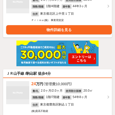
敷/礼
使用部分面積
1階/4階建
44年3ヶ月
階数/階建
築年数
東京都北区上中里１丁目
住所
Ｐｒｉｍｅ(株) 事業用賃貸
物件詳細を見る
ＪＲ山手線 /駒込駅 徒歩4分
24
万円
（管理費10,000円）
2.0ヶ月/2.0ヶ月
20.0㎡
敷/礼
使用部分面積
1階/7階建
54年8ヶ月
階数/階建
築年数
東京都豊島区駒込１丁目
住所
(株)貴高不動産