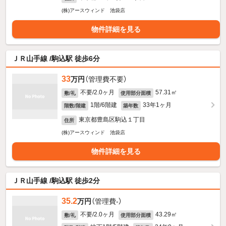
(株)アースウィンド 池袋店
物件詳細を見る
ＪＲ山手線 /駒込駅 徒歩6分
33
万円
（管理費不要）
不要/2.0ヶ月
57.31㎡
敷/礼
使用部分面積
1階/6階建
33年1ヶ月
階数/階建
築年数
東京都豊島区駒込１丁目
住所
(株)アースウィンド 池袋店
物件詳細を見る
ＪＲ山手線 /駒込駅 徒歩2分
35.2
万円
（管理費-）
不要/2.0ヶ月
43.29㎡
敷/礼
使用部分面積