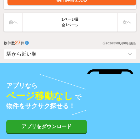
1ページ目
前へ
次へ
全1ページ
27
物件数
件
2026年08月08日
更新
アプリなら
ページ移動なし
で
物件をサクサク探せる！
アプリをダウンロード