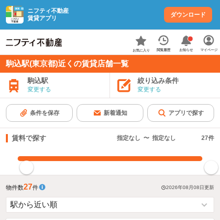
ニフティ不動産
ダウンロード
賃貸アプリ
お知らせ
閲覧履歴
マイページ
お気に入り
駒込駅(東京都)近くの賃貸店舗一覧
駒込駅
絞り込み条件
変更する
変更する
条件を保存
新着通知
アプリで探す
賃料で探す
指定なし
〜
指定なし
27
件
指定した賃料で絞り込む
27
物件数
件
2026年08月08日
更新