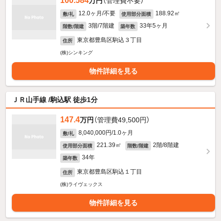
100.584
万円
（管理費不要）
12.0ヶ月/不要
188.92㎡
敷/礼
使用部分面積
3階/7階建
33年5ヶ月
階数/階建
築年数
東京都豊島区駒込３丁目
住所
(株)シンキング
物件詳細を見る
ＪＲ山手線 /駒込駅 徒歩1分
147.4
万円
（管理費49,500円）
8,040,000円/1.0ヶ月
敷/礼
221.39㎡
2階/8階建
使用部分面積
階数/階建
34年
築年数
東京都豊島区駒込１丁目
住所
(株)ライヴェックス
物件詳細を見る