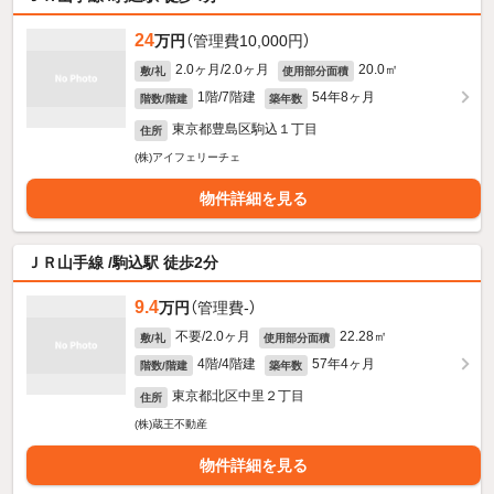
24
万円
（管理費10,000円）
2.0ヶ月/2.0ヶ月
20.0㎡
敷/礼
使用部分面積
1階/7階建
54年8ヶ月
階数/階建
築年数
東京都豊島区駒込１丁目
住所
(株)アイフェリーチェ
物件詳細を見る
ＪＲ山手線 /駒込駅 徒歩2分
9.4
万円
（管理費-）
不要/2.0ヶ月
22.28㎡
敷/礼
使用部分面積
4階/4階建
57年4ヶ月
階数/階建
築年数
東京都北区中里２丁目
住所
(株)蔵王不動産
物件詳細を見る