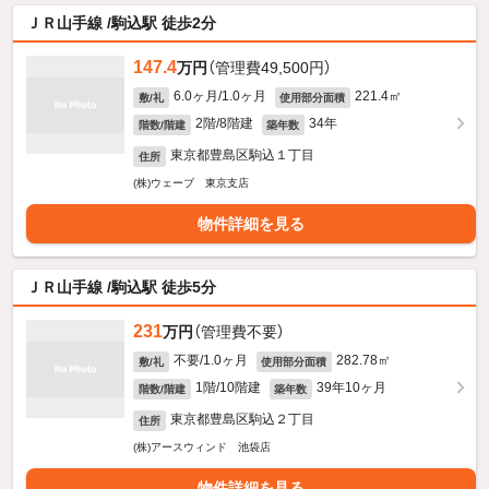
ＪＲ山手線 /駒込駅 徒歩2分
147.4
万円
（管理費49,500円）
6.0ヶ月/1.0ヶ月
221.4㎡
敷/礼
使用部分面積
2階/8階建
34年
階数/階建
築年数
東京都豊島区駒込１丁目
住所
(株)ウェーブ 東京支店
物件詳細を見る
ＪＲ山手線 /駒込駅 徒歩5分
231
万円
（管理費不要）
不要/1.0ヶ月
282.78㎡
敷/礼
使用部分面積
1階/10階建
39年10ヶ月
階数/階建
築年数
東京都豊島区駒込２丁目
住所
(株)アースウィンド 池袋店
物件詳細を見る