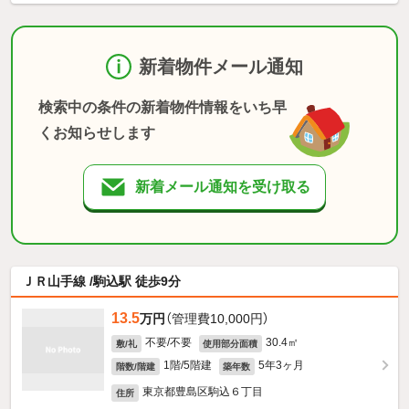
新着物件メール通知
検索中の条件の新着物件情報をいち早
くお知らせします
新着メール通知を受け取る
ＪＲ山手線 /駒込駅 徒歩9分
13.5
万円
（管理費10,000円）
不要/不要
30.4㎡
敷/礼
使用部分面積
1階/5階建
5年3ヶ月
階数/階建
築年数
東京都豊島区駒込６丁目
住所