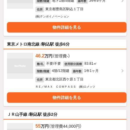
地下1階/5階建
34年9ヶ月
階数/階建
築年数
東京都豊島区駒込１丁目
住所
(株)テンポイノベーション
物件詳細を見る
東京メトロ南北線 /駒込駅 徒歩6分
46.2
万円
（管理費-）
不要/不要
83.81㎡
敷/礼
使用部分面積
4階/12階建
1年1ヶ月
階数/階建
築年数
東京都北区西ケ原１丁目
住所
ＲＥ／ＭＡＸ ＣＯＭＰＡＳＳ (株)ロメッツ
物件詳細を見る
ＪＲ山手線 /駒込駅 徒歩2分
55
万円
（管理費44,000円）