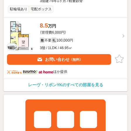
3階建 / 6年1ヶ月 / 軽量鉄骨
駐輪場あり
宅配ボックス
8.5
万円
（管理費6,000円）
不要
100,000円
敷
礼
3階 / 1LDK / 46.95㎡
お問い合わせ
（無料）
ほか提供
レーヴ・リボンYKのすべての部屋を見る