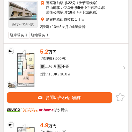
警察署前駅 歩
22
分 （伊予環状線）
勝山町駅 バス
1
分 歩
5
分 （伊予環状線）
道後公園駅 歩
18
分 （伊予城南線）
愛媛県松山市枝松１丁目
すべての写真
2階建 / 13年5ヶ月 / 軽量鉄骨
駐車場あり
駐輪場あり
5.2
万円
（管理費3,500円）
1.0ヶ月
不要
敷
礼
2階 / 1LDK / 36.0㎡
お問い合わせ
（無料）
ほか提供
4.9
万円