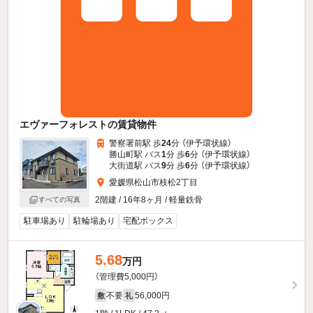
エヴァーフォレストの賃貸物件
警察署前駅 歩
24
分 （伊予環状線）
勝山町駅 バス
1
分 歩
6
分 （伊予環状線）
大街道駅 バス
9
分 歩
6
分 （伊予環状線）
愛媛県松山市枝松2丁目
2階建 / 16年8ヶ月 / 軽量鉄骨
すべての写真
駐車場あり
駐輪場あり
宅配ボックス
5.68
万円
（管理費5,000円）
不要
56,000円
敷
礼