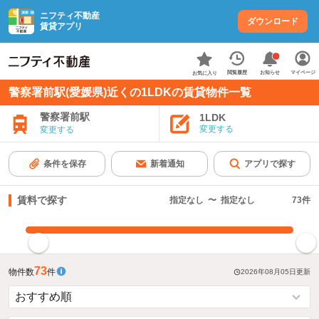
ニフティ不動産
ダウンロード
賃貸アプリ
お知らせ
閲覧履歴
マイページ
お気に入り
警察署前駅(愛媛県)近くの1LDKの賃貸物件一覧
警察署前駅
1LDK
変更する
変更する
条件を保存
新着通知
アプリで探す
賃料で探す
指定なし
〜
指定なし
73
件
指定した賃料で絞り込む
73
物件数
件
2026年08月05日
更新