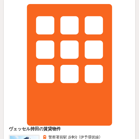
ヴェッセル持田の賃貸物件
警察署前駅 歩
9
分 （伊予環状線）