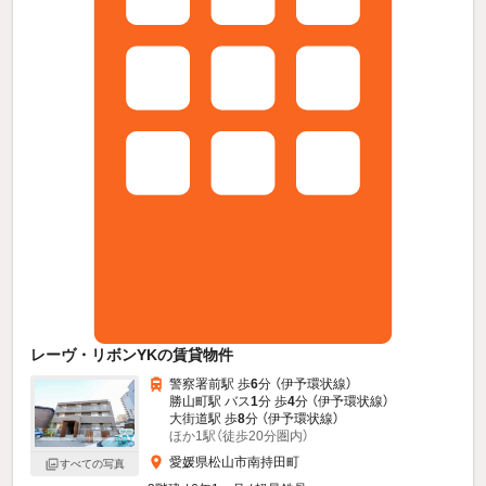
レーヴ・リボンYKの賃貸物件
警察署前駅 歩
6
分 （伊予環状線）
勝山町駅 バス
1
分 歩
4
分 （伊予環状線）
大街道駅 歩
8
分 （伊予環状線）
ほか1駅（徒歩20分圏内）
愛媛県松山市南持田町
すべての写真