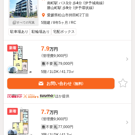
南町駅 バス
1
分 歩
4
分 （伊予城南線）
勝山町駅 歩
9
分 （伊予環状線）
愛媛県松山市持田町2丁目
5階建 / 8年5ヶ月 / RC
すべての写真
駐車場あり
駐輪場あり
宅配ボックス
7.9
新着
万円
（管理費9,900円）
不要
79,000円
敷
礼
5階 / 1LDK / 41.73㎡
お問い合わせ
（無料）
ほか提供
7.7
新着
万円
（管理費9,900円）
不要
77,000円
敷
礼
3階 / 1LDK / 41.3㎡