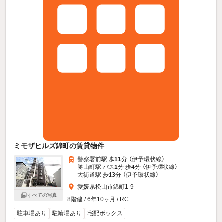
ミモザヒルズ錦町の賃貸物件
警察署前駅 歩
11
分 （伊予環状線）
勝山町駅 バス
1
分 歩
4
分 （伊予環状線）
大街道駅 歩
13
分 （伊予環状線）
愛媛県松山市錦町1-9
すべての写真
8階建 / 6年10ヶ月 / RC
駐車場あり
駐輪場あり
宅配ボックス