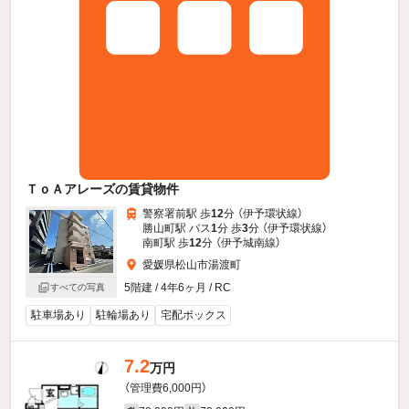
ＴｏＡアレーズの賃貸物件
警察署前駅 歩
12
分 （伊予環状線）
勝山町駅 バス
1
分 歩
3
分 （伊予環状線）
南町駅 歩
12
分 （伊予城南線）
愛媛県松山市湯渡町
5階建 / 4年6ヶ月 / RC
すべての写真
駐車場あり
駐輪場あり
宅配ボックス
7.2
万円
（管理費6,000円）