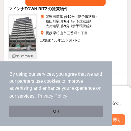
マドンナTOWN RITZの賃貸物件
警察署前駅 歩
10
分 （伊予環状線）
勝山町駅 歩
6
分 （伊予環状線）
大街道駅 歩
9
分 （伊予環状線）
愛媛県松山市三番町１丁目
13階建 / 30年11ヶ月 / RC
すべての写真
駐車場あり
駐輪場あり
宅配ボックス
By using our services, you agree that we and
6.8
our
partners
use cookies to improve
万円
advertising and enhance your experience on
（管理費8,000円）
アプリに切り替えて、サクサクお部屋探し
our services.
Privacy Policy
不要
不要
敷
礼
会員登録なしですぐ使える。マップ検索やお気に入り保存など、
11階 / 1LDK / 39.65㎡
アプリ限定の便利な機能が使えます！
OK
Web版で続行
アプリを開く
駅・沿線を変更
絞り込み条件を変更