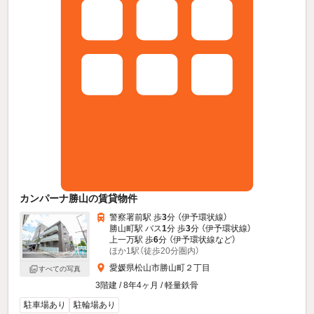
カンパーナ勝山の賃貸物件
警察署前駅 歩
3
分 （伊予環状線）
勝山町駅 バス
1
分 歩
3
分 （伊予環状線）
上一万駅 歩
6
分 （伊予環状線
など
）
ほか1駅（徒歩20分圏内）
愛媛県松山市勝山町２丁目
すべての写真
3階建 / 8年4ヶ月 / 軽量鉄骨
駐車場あり
駐輪場あり