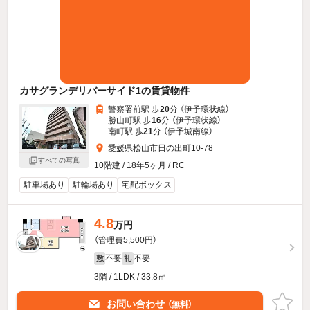
カサグランデリバーサイド1の賃貸物件
警察署前駅 歩
20
分 （伊予環状線）
勝山町駅 歩
16
分 （伊予環状線）
南町駅 歩
21
分 （伊予城南線）
愛媛県松山市日の出町10-78
すべての写真
10階建 / 18年5ヶ月 / RC
駐車場あり
駐輪場あり
宅配ボックス
4.8
万円
（管理費5,500円）
不要
不要
敷
礼
3階 / 1LDK / 33.8㎡
お問い合わせ
（無料）