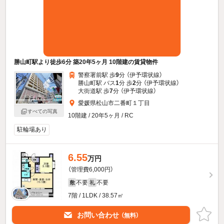
勝山町駅より徒歩6分 築20年5ヶ月 10階建の賃貸物件
警察署前駅 歩
9
分 （伊予環状線）
勝山町駅 バス
1
分 歩
2
分 （伊予環状線）
大街道駅 歩
7
分 （伊予環状線）
愛媛県松山市二番町１丁目
すべての写真
10階建 / 20年5ヶ月 / RC
駐輪場あり
6.55
万円
（管理費6,000円）
不要
不要
敷
礼
7階 / 1LDK / 38.57㎡
お問い合わせ
（無料）