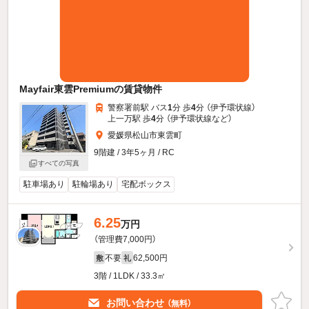
Mayfair東雲Premiumの賃貸物件
警察署前駅 バス
1
分 歩
4
分 （伊予環状線）
上一万駅 歩
4
分 （伊予環状線
など
）
愛媛県松山市東雲町
9階建 / 3年5ヶ月 / RC
すべての写真
駐車場あり
駐輪場あり
宅配ボックス
6.25
万円
（管理費7,000円）
不要
62,500円
敷
礼
3階 / 1LDK / 33.3㎡
お問い合わせ
（無料）