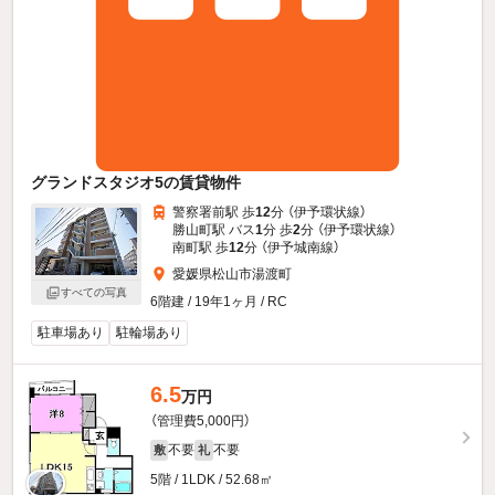
グランドスタジオ5の賃貸物件
警察署前駅 歩
12
分 （伊予環状線）
勝山町駅 バス
1
分 歩
2
分 （伊予環状線）
南町駅 歩
12
分 （伊予城南線）
愛媛県松山市湯渡町
すべての写真
6階建 / 19年1ヶ月 / RC
駐車場あり
駐輪場あり
6.5
万円
（管理費5,000円）
不要
不要
敷
礼
5階 / 1LDK / 52.68㎡