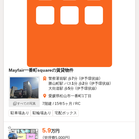
Mayfair一番町squareの賃貸物件
警察署前駅 歩
7
分 （伊予環状線）
勝山町駅 バス
1
分 歩
2
分 （伊予環状線）
大街道駅 歩
5
分 （伊予環状線）
愛媛県松山市一番町1丁目
7階建 / 15年5ヶ月 / RC
すべての写真
駐車場あり
駐輪場あり
宅配ボックス
5.9
万円
（管理費5,000円）