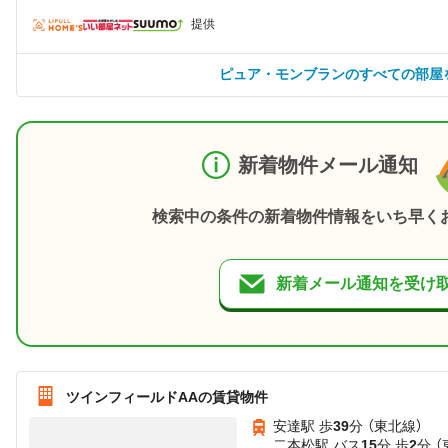
提供
ピュア・モンブランのすべての部屋
新着物件メール通知
検索中の条件の新着物件情報をいち早く
新着メール通知を受け
ツインフィールドAAの賃貸物件
安達駅 歩
39
分 （東北線）
二本松駅 バス
15
分 歩
2
分 