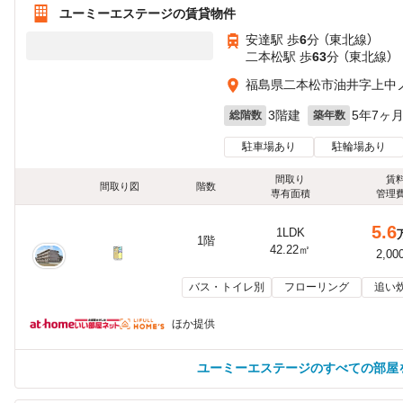
ユーミーエステージの賃貸物件
安達駅 歩
6
分 （東北線）
二本松駅 歩
63
分 （東北線）
福島県二本松市油井字上中
3階建
5年7ヶ
総階数
築年数
駐車場あり
駐輪場あり
間取り
賃
間取り図
階数
専有面積
管理
5.6
1LDK
1階
42.22㎡
2,00
バス・トイレ別
フローリング
追い
ほか提供
ユーミーエステージのすべての部屋