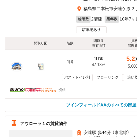
福島県二本松市安達ケ原２丁
2階建
16年7ヶ
総階数
築年数
駐車場あり
間取り
賃
間取り図
階数
専有面積
管理
5.2
1LDK
1階
47.13㎡
5,00
バス・トイレ別
フローリング
追い
提供
ツインフィールドAAのすべての部屋
アウローラ１の賃貸物件
安達駅 歩
44
分 （東北線）