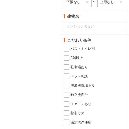
〜
建物名
こだわり条件
バス・トイレ別
2階以上
駐車場あり
ペット相談
洗濯機置場あり
独立洗面台
エアコンあり
都市ガス
温水洗浄便座