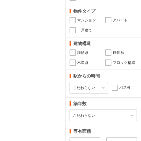
物件タイプ
マンション
アパート
一戸建て
建物構造
鉄筋系
鉄骨系
木造系
ブロック構造
駅からの時間
バス可
築年数
専有面積