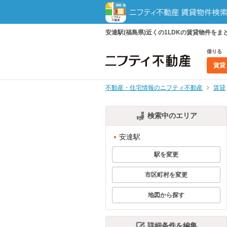
安達駅(福島県)近くの1LDKの賃貸物件を
借りる
賃貸
不動産・住宅情報のニフティ不動産
賃貸
検索中のエリア
安達駅
駅を変更
市区町村を変更
地図から探す
詳細条件を編集