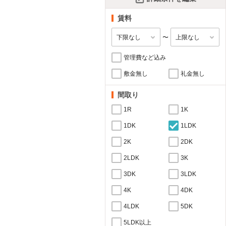
賃料
〜
管理費など込み
敷金無し
礼金無し
間取り
1R
1K
1DK
1LDK
2K
2DK
2LDK
3K
3DK
3LDK
4K
4DK
4LDK
5DK
5LDK以上