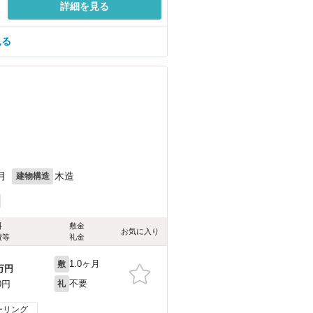
詳細を見る
見る
月
木造
建物構造
料
敷金
お気に入り
費等
礼金
1.0ヶ月
敷
万円
不要
0円
礼
ーリング