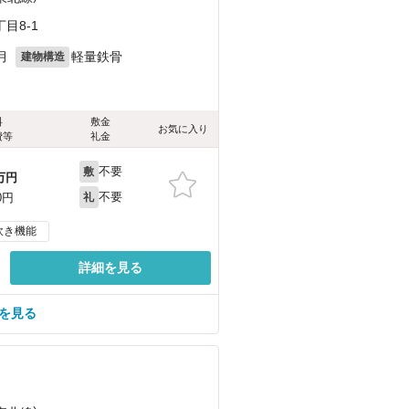
目8-1
月
軽量鉄骨
建物構造
料
敷金
お気に入り
費等
礼金
不要
敷
万円
不要
0円
礼
炊き機能
詳細を見る
を見る