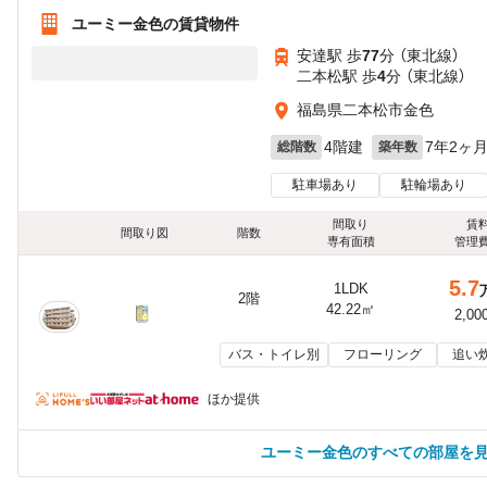
ユーミー金色の賃貸物件
安達駅 歩
77
分 （東北線）
二本松駅 歩
4
分 （東北線）
福島県二本松市金色
4階建
7年2ヶ
総階数
築年数
駐車場あり
駐輪場あり
間取り
賃
間取り図
階数
専有面積
管理
5.7
1LDK
2階
42.22㎡
2,00
バス・トイレ別
フローリング
追い
ほか提供
ユーミー金色のすべての部屋を