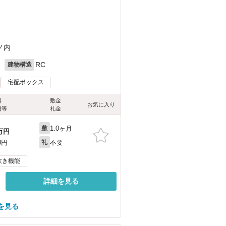
ノ内
月
RC
建物構造
宅配ボックス
料
敷金
お気に入り
費等
礼金
1.0ヶ月
敷
万円
不要
0円
礼
炊き機能
詳細を見る
を見る