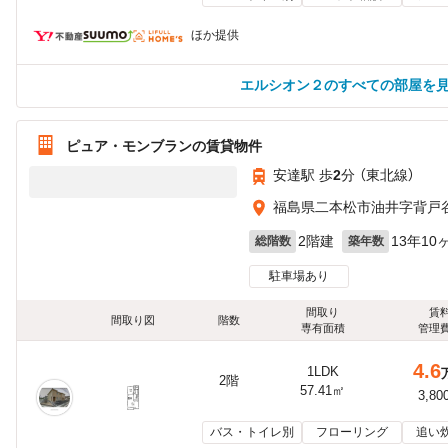
ほか提供
エルシオン２のすべての部屋を
ピュア・モンブランの賃貸物件
安達駅 歩
2
分 （東北線）
福島県二本松市油井字背戸
2階建
13年10
総階数
築年数
駐車場あり
間取り
賃
間取り図
階数
専有面積
管理
4.6
1LDK
2階
57.41㎡
3,80
バス・トイレ別
フローリング
追い