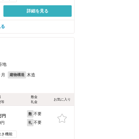
詳細を見る
見る
谷地
ヶ月
木造
建物構造
料
敷金
お気に入り
費等
礼金
不要
敷
万円
不要
0円
礼
炊き機能