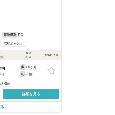
月
RC
建物構造
宅配ボックス
料
敷金
お気に入り
費等
礼金
1.0ヶ月
敷
万円
不要
0円
礼
炊き機能
詳細を見る
見る