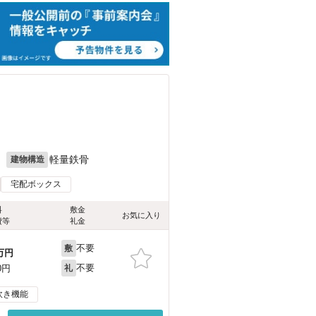
月
軽量鉄骨
建物構造
宅配ボックス
料
敷金
お気に入り
費等
礼金
不要
敷
万円
不要
0円
礼
炊き機能