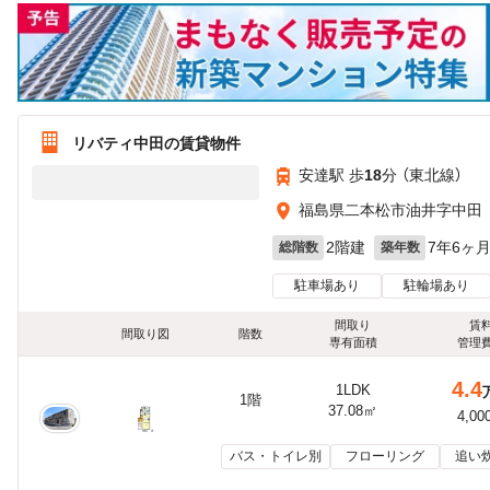
リバティ中田の賃貸物件
安達駅 歩
18
分 （東北線）
福島県二本松市油井字中田
2階建
7年6ヶ
総階数
築年数
駐車場あり
駐輪場あり
間取り
賃
間取り図
階数
専有面積
管理
4.4
1LDK
1階
37.08㎡
4,00
バス・トイレ別
フローリング
追い