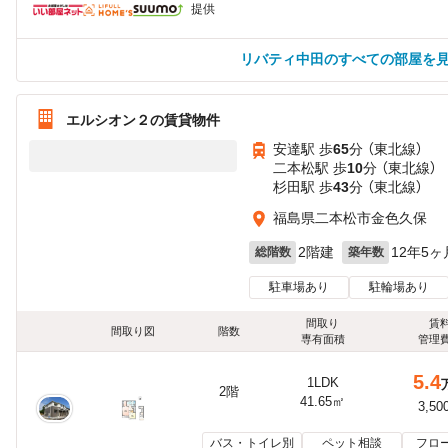
提供
リバティ中田のすべての部屋を
エルシオン２の賃貸物件
安達駅 歩
65
分 （東北線）
二本松駅 歩
10
分 （東北線）
杉田駅 歩
43
分 （東北線）
福島県二本松市金色久保
2階建
12年5ヶ
総階数
築年数
駐車場あり
駐輪場あり
間取り
賃
間取り図
階数
専有面積
管理
5.4
1LDK
2階
41.65㎡
3,50
バス・トイレ別
ペット相談
フロ