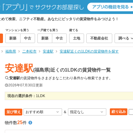
まとめて検索、ニフティ不動産。あなたにピッタリの賃貸物件をみつけよう！
マンションを買う
一戸建てを買う
建てる
新築
中古
新築
中古
土地
不動産会社
調べる
福島県
二本松市
安達駅
安達駅近くの1LDKの賃貸物件を探す
安達駅
(福島県)近くの1LDKの賃貸物件一覧
安達駅
の賃貸物件をさまざまなこだわり条件から検索できます。
2026年07月30日
更新
現在の選択条件：
1LDK
絞り込み
並び替え
＆
25
物件数
件