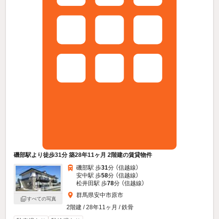
磯部駅より徒歩31分 築28年11ヶ月 2階建の賃貸物件
磯部駅 歩
31
分 （信越線）
安中駅 歩
58
分 （信越線）
松井田駅 歩
78
分 （信越線）
群馬県安中市原市
すべての写真
2階建 / 28年11ヶ月 / 鉄骨