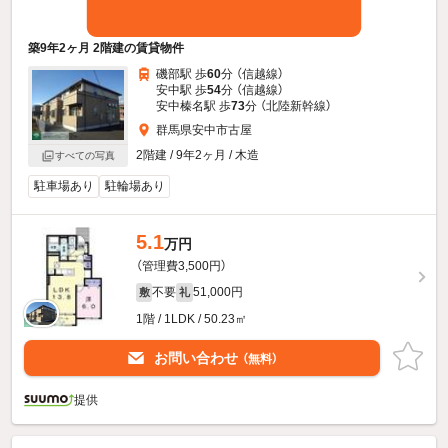
築9年2ヶ月 2階建の賃貸物件
磯部駅 歩
60
分 （信越線）
安中駅 歩
54
分 （信越線）
安中榛名駅 歩
73
分 （北陸新幹線）
群馬県安中市古屋
2階建 / 9年2ヶ月 / 木造
すべての写真
駐車場あり
駐輪場あり
5.1
万円
（管理費3,500円）
不要
51,000円
敷
礼
1階 / 1LDK / 50.23㎡
お問い合わせ
（無料）
提供