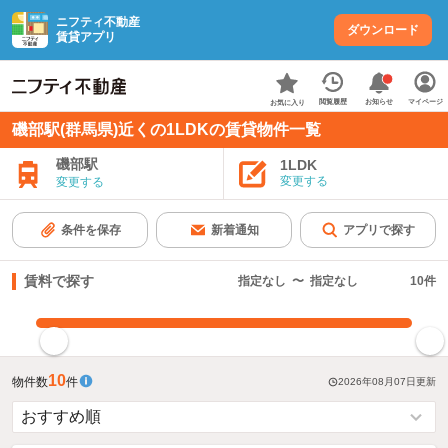
ニフティ不動産
ダウンロード
賃貸アプリ
お知らせ
閲覧履歴
マイページ
お気に入り
磯部駅(群馬県)近くの1LDKの賃貸物件一覧
磯部駅
1LDK
変更する
変更する
条件を保存
新着通知
アプリで探す
賃料で探す
指定なし
〜
指定なし
10
件
指定した賃料で絞り込む
10
物件数
件
2026年08月07日
更新