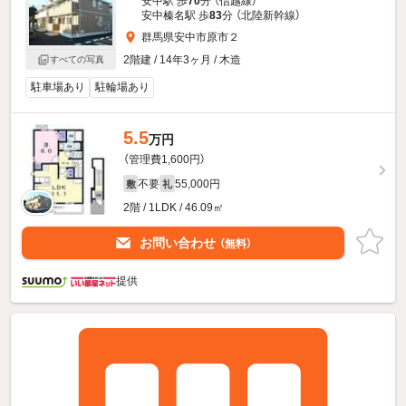
安中駅 歩
70
分 （信越線）
安中榛名駅 歩
83
分 （北陸新幹線）
群馬県安中市原市２
2階建 / 14年3ヶ月 / 木造
すべての写真
駐車場あり
駐輪場あり
5.5
万円
（管理費1,600円）
不要
55,000円
敷
礼
2階 / 1LDK / 46.09㎡
お問い合わせ
（無料）
提供