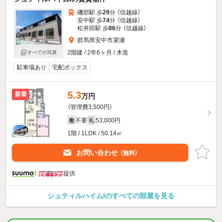
磯部駅 歩
29
分 （信越線）
安中駅 歩
74
分 （信越線）
松井田駅 歩
86
分 （信越線）
群馬県安中市簗瀬
2階建 / 2年6ヶ月 / 木造
すべての写真
駐車場あり
宅配ボックス
5.3
新着
万円
（管理費3,500円）
不要
53,000円
敷
礼
1階 / 1LDK / 50.14㎡
お問い合わせ
（無料）
提供
シュティルハイムIのすべての部屋を見る