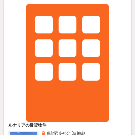
ルナリアの賃貸物件
磯部駅 歩
45
分 （信越線）