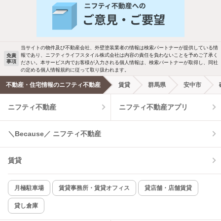
バス・トイレ別
2階以上
駐車場あり
ペット相談
当サイトの物件及び不動産会社、外壁塗装業者の情報は検索パートナーが提供している情
報であり、ニフティライフスタイル株式会社は内容の責任を負わないことを予めご了承く
免責
事項
ださい。本サービス内でお客様が入力される個人情報は、検索パートナーが取得し、同社
洗濯機置場あり
独立洗面台
の定める個人情報規約に従って取り扱われます。
不動産・住宅情報のニフティ不動産
賃貸
群馬県
安中市
エアコンあり
都市ガス
ニフティ不動産
ニフティ不動産アプリ
温水洗浄便座
オートロック
＼Because／ ニフティ不動産
コンロ2口以上
追焚き機能
賃貸
TV付インターホン
角部屋
新着のみ
インターネット無料
月極駐車場
賃貸事務所・賃貸オフィス
貸店舗・店舗賃貸
貸し倉庫
該当件数:
物件一覧に反映