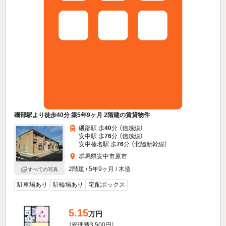
磯部駅より徒歩40分 築5年9ヶ月 2階建の賃貸物件
磯部駅 歩
40
分 （信越線）
安中駅 歩
76
分 （信越線）
安中榛名駅 歩
76
分 （北陸新幹線）
群馬県安中市原市
2階建 / 5年9ヶ月 / 木造
すべての写真
駐車場あり
駐輪場あり
宅配ボックス
5.15
万円
（管理費3,500円）