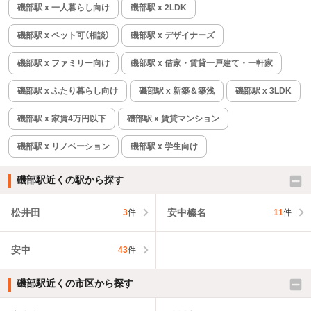
磯部駅 x 一人暮らし向け
磯部駅 x 2LDK
磯部駅 x ペット可（相談）
磯部駅 x デザイナーズ
磯部駅 x ファミリー向け
磯部駅 x 借家・賃貸一戸建て・一軒家
磯部駅 x ふたり暮らし向け
磯部駅 x 新築＆築浅
磯部駅 x 3LDK
磯部駅 x 家賃4万円以下
磯部駅 x 賃貸マンション
磯部駅 x リノベーション
磯部駅 x 学生向け
磯部駅近くの駅から探す
松井田
安中榛名
3
件
11
件
安中
43
件
磯部駅近くの市区から探す