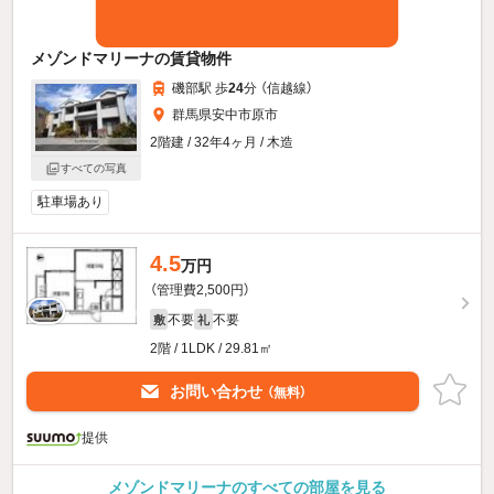
メゾンドマリーナの賃貸物件
磯部駅 歩
24
分 （信越線）
群馬県安中市原市
2階建 / 32年4ヶ月 / 木造
すべての写真
駐車場あり
4.5
万円
（管理費2,500円）
不要
不要
敷
礼
2階 / 1LDK / 29.81㎡
お問い合わせ
（無料）
提供
メゾンドマリーナのすべての部屋を見る