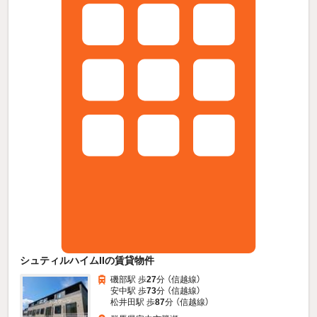
シュティルハイムIIの賃貸物件
磯部駅 歩
27
分 （信越線）
安中駅 歩
73
分 （信越線）
松井田駅 歩
87
分 （信越線）