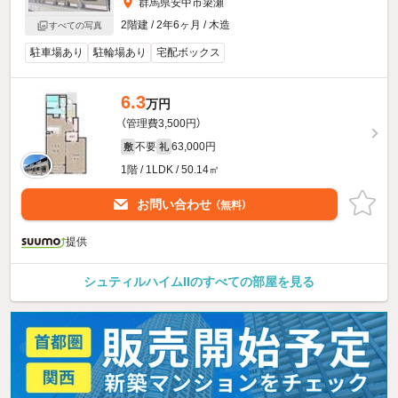
群馬県安中市簗瀬
2階建 / 2年6ヶ月 / 木造
すべての写真
駐車場あり
駐輪場あり
宅配ボックス
6.3
万円
（管理費3,500円）
不要
63,000円
敷
礼
1階 / 1LDK / 50.14㎡
お問い合わせ
（無料）
提供
シュティルハイムIIのすべての部屋を見る