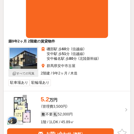
築9年2ヶ月 2階建の賃貸物件
磯部駅 歩
60
分 （信越線）
安中駅 歩
51
分 （信越線）
安中榛名駅 歩
80
分 （北陸新幹線）
群馬県安中市古屋
2階建 / 9年2ヶ月 / 木造
すべての写真
駐車場あり
駐輪場あり
5.2
万円
（管理費3,500円）
不要
52,000円
敷
礼
1階 / 1LDK / 45.89㎡
お問い合わせ