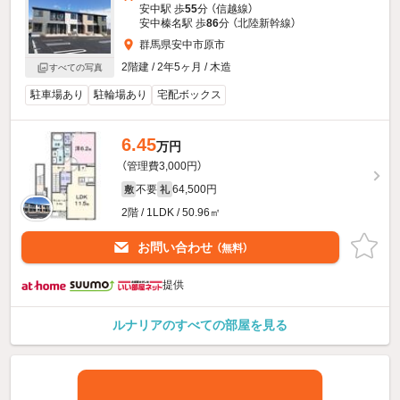
安中駅 歩
55
分 （信越線）
安中榛名駅 歩
86
分 （北陸新幹線）
群馬県安中市原市
2階建 / 2年5ヶ月 / 木造
すべての写真
駐車場あり
駐輪場あり
宅配ボックス
6.45
万円
（管理費3,000円）
不要
64,500円
敷
礼
2階 / 1LDK / 50.96㎡
お問い合わせ
（無料）
提供
ルナリアのすべての部屋を見る