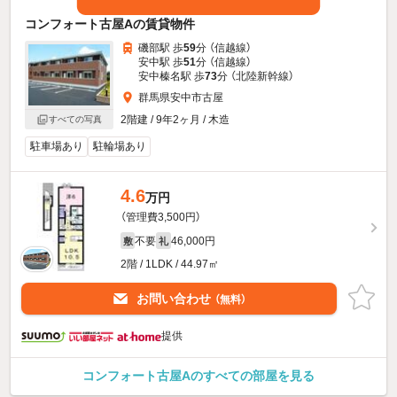
コンフォート古屋Aの賃貸物件
磯部駅 歩
59
分 （信越線）
安中駅 歩
51
分 （信越線）
安中榛名駅 歩
73
分 （北陸新幹線）
群馬県安中市古屋
2階建 / 9年2ヶ月 / 木造
すべての写真
駐車場あり
駐輪場あり
4.6
万円
（管理費3,500円）
不要
46,000円
敷
礼
2階 / 1LDK / 44.97㎡
お問い合わせ
（無料）
提供
コンフォート古屋Aのすべての部屋を見る