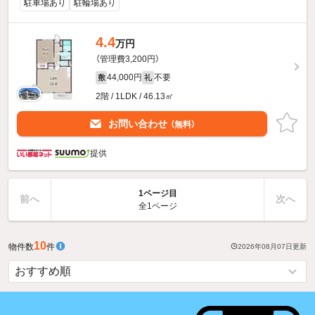
駐車場あり
駐輪場あり
4.4
万円
（管理費3,200円）
44,000円
不要
敷
礼
2階 / 1LDK / 46.13㎡
お問い合わせ
（無料）
提供
1ページ目
前へ
次へ
全1ページ
10
物件数
件
2026年08月07日
更新