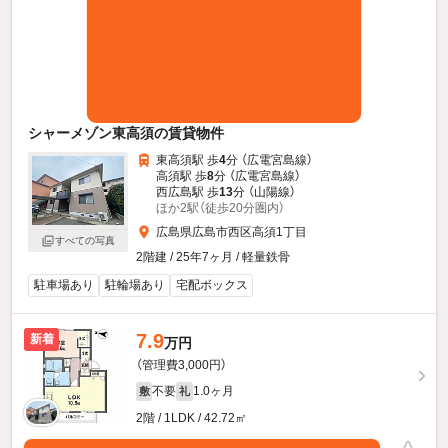
シャーメゾン東高須の賃貸物件
東高須駅 歩
4
分 （広電宮島線）
高須駅 歩
8
分 （広電宮島線）
西広島駅 歩
13
分 （山陽線）
ほか2駅（徒歩20分圏内）
広島県広島市西区高須1丁目
すべての写真
2階建 / 25年7ヶ月 / 軽量鉄骨
駐車場あり
駐輪場あり
宅配ボックス
7.9
新着
万円
（管理費3,000円）
不要
1.0ヶ月
敷
礼
2階 / 1LDK / 42.72㎡