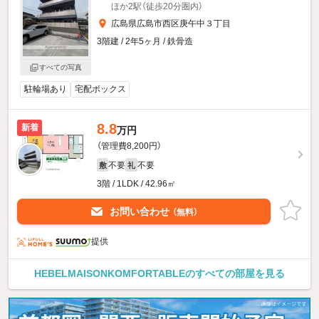
ほか2駅（徒歩20分圏内）
広島県広島市西区庚午中３丁目
3階建 / 2年5ヶ月 / 鉄骨造
すべての写真
駐輪場あり
宅配ボックス
8.8
新着
万円
（管理費8,200円）
不要
不要
敷
礼
3階 / 1LDK / 42.96㎡
お問い合わせ
（無料）
提供
HEBELMAISONKOMFORTABLEのすべての部屋を見る