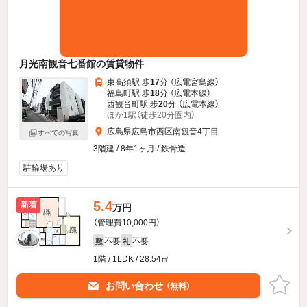
月光南観音七番館の賃貸物件
東高須駅 歩
17
分 （広電宮島線）
福島町駅 歩
18
分 （広電本線）
西観音町駅 歩
20
分 （広電本線）
ほか1駅（徒歩20分圏内）
広島県広島市西区南観音4丁目
すべての写真
3階建 / 8年1ヶ月 / 鉄骨造
駐輪場あり
5.4
新着
万円
（管理費10,000円）
不要
不要
敷
礼
1階 / 1LDK / 28.54㎡
お問い合わせ
（無料）