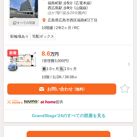
福島町駅 歩
5
分 （広電本線）
西広島駅 歩
9
分 （山陽線）
ほか7駅（徒歩20分圏内）
広島県広島市西区福島町2丁目
すべての写真
10階建 / 2年2ヶ月 / RC
駐輪場あり
宅配ボックス
8.6
新着
万円
（管理費3,000円）
1.0ヶ月
1.0ヶ月
敷
礼
10階 / 1LDK / 39.08㎡
お問い合わせ
（無料）
提供
GrandStage’24のすべての部屋を見る