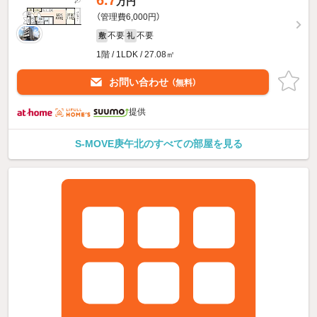
6.7
万円
（管理費6,000円）
不要
不要
敷
礼
1階 / 1LDK / 27.08㎡
お問い合わせ
（無料）
提供
S-MOVE庚午北のすべての部屋を見る