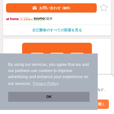
お問い合わせ
（無料）
提供
古江樂舎のすべての部屋を見る
By using our services, you agree that we and
our
partners
use cookies to improve
advertising and enhance your experience on
アプリに切り替えて、サクサクお部屋探し
our services.
Privacy Policy
会員登録なしですぐ使える。マップ検索やお気に入り保存など、
アプリ限定の便利な機能が使えます！
OK
Web版で続行
アプリを開く
駅・沿線を変更
絞り込み条件を変更