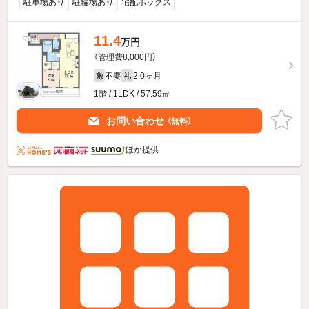
駐車場あり
駐輪場あり
宅配ボックス
11.4
万円
（管理費8,000円）
不要
2.0ヶ月
敷
礼
1階 / 1LDK / 57.59㎡
お問い合わせ
（無料）
ほか提供