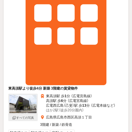
東高須駅より徒歩4分 新築 3階建の賃貸物件
東高須駅 歩
1
分 （広電宮島線）
高須駅 歩
6
分 （広電宮島線）
広電西広島（己斐）駅 歩
13
分 （広電本線
など
）
ほか2駅（徒歩20分圏内）
広島県広島市西区高須１丁目
すべての写真
3階建 / 新築 / 鉄骨造