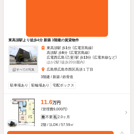
東高須駅より徒歩4分 新築 3階建の賃貸物件
東高須駅 歩
1
分 （広電宮島線）
高須駅 歩
6
分 （広電宮島線）
広電西広島（己斐）駅 歩
13
分 （広電本線
など
）
ほか2駅（徒歩20分圏内）
広島県広島市西区高須１丁目
すべての写真
3階建 / 新築 / 鉄骨造
駐車場あり
駐輪場あり
宅配ボックス
11.6
万円
（管理費9,000円）
不要
2.0ヶ月
敷
礼
2階 / 1LDK / 57.59㎡