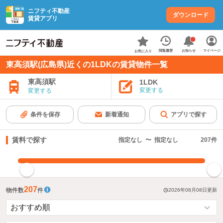
ニフティ不動産
ダウンロード
賃貸アプリ
お知らせ
閲覧履歴
マイページ
お気に入り
東高須駅(広島県)近くの1LDKの賃貸物件一覧
東高須駅
1LDK
変更する
変更する
条件を保存
新着通知
アプリで探す
賃料で探す
指定なし
〜
指定なし
207
件
指定した賃料で絞り込む
207
物件数
件
2026年08月08日
更新