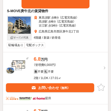
S-MOVE庚午北の賃貸物件
東高須駅 歩
8
分 （広電宮島線）
高須駅 歩
6
分 （広電宮島線）
古江駅 歩
14
分 （広電宮島線）
広島県広島市西区庚午北1丁目
4階建 / 新築 / 鉄骨造
すべての写真
駐輪場あり
宅配ボックス
6.8
万円
（管理費6,000円）
不要
不要
敷
礼
2階 / 1LDK / 27.01㎡
お問い合わせ
（無料）
提供