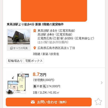
東高須駅より徒歩4分 新築 3階建の賃貸物件
東高須駅 歩
1
分 （広電宮島線）
高須駅 歩
6
分 （広電宮島線）
広電西広島（己斐）駅 歩
13
分 （広電本線
など
）
ほか2駅（徒歩20分圏内）
広島県広島市西区高須１丁目
すべての写真
3階建 / 新築 / 鉄骨造
駐輪場あり
宅配ボックス
8.7
万円
（管理費8,000円）
不要
174,000円
敷
礼
1階 / 1LDK / 41.81㎡
お問い合わせ
（無料）