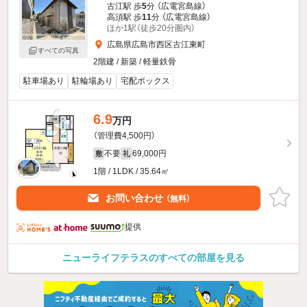
古江駅 歩
5
分 （広電宮島線）
高須駅 歩
11
分 （広電宮島線）
ほか1駅（徒歩20分圏内）
広島県広島市西区古江東町
すべての写真
2階建 / 新築 / 軽量鉄骨
駐車場あり
駐輪場あり
宅配ボックス
6.9
万円
（管理費4,500円）
不要
69,000円
敷
礼
1階 / 1LDK / 35.64㎡
お問い合わせ
（無料）
提供
ニューライフテラスのすべての部屋を見る