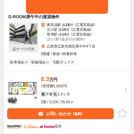
D-ROOM庚午中の賃貸物件
東高須駅 歩
18
分 （広電宮島線）
古江駅 歩
10
分 （広電宮島線）
草津駅 歩
14
分 （広電宮島線）
ほか1駅（徒歩20分圏内）
広島県広島市西区庚午中4丁目
すべての写真
3階建 / 新築 / 軽量鉄骨
駐車場あり
駐輪場あり
宅配ボックス
8.3
万円
（管理費5,000円）
不要
1.0ヶ月
敷
礼
2階 / 1LDK / 35.82㎡
お問い合わせ
（無料）
提供