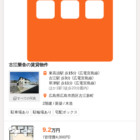
古江樂舎の賃貸物件
東高須駅 歩
15
分 （広電宮島線）
古江駅 歩
3
分 （広電宮島線）
草津駅 歩
11
分 （広電宮島線）
ほか1駅（徒歩20分圏内）
広島県広島市西区古江新町
すべての写真
2階建 / 新築 / 木造
駐車場あり
駐輪場あり
宅配ボックス
9.2
万円
（管理費4,000円）