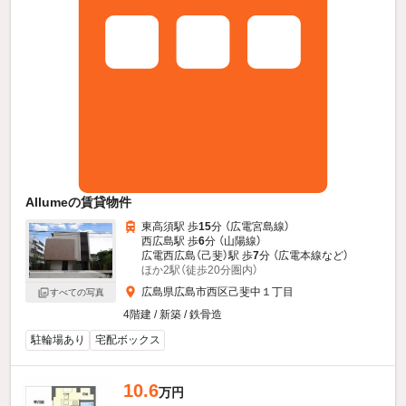
Allumeの賃貸物件
東高須駅 歩
15
分 （広電宮島線）
西広島駅 歩
6
分 （山陽線）
広電西広島（己斐）駅 歩
7
分 （広電本線
など
）
ほか2駅（徒歩20分圏内）
広島県広島市西区己斐中１丁目
すべての写真
4階建 / 新築 / 鉄骨造
駐輪場あり
宅配ボックス
10.6
万円