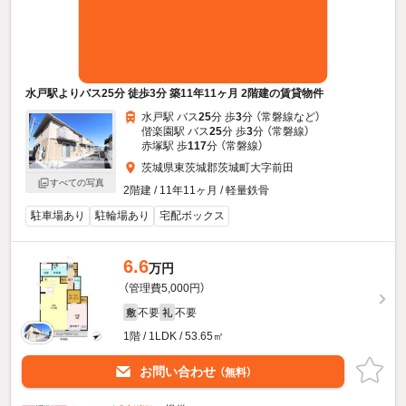
水戸駅よりバス25分 徒歩3分 築11年11ヶ月 2階建の賃貸物件
水戸駅 バス
25
分 歩
3
分 （常磐線
など
）
偕楽園駅 バス
25
分 歩
3
分 （常磐線）
赤塚駅 歩
117
分 （常磐線）
茨城県東茨城郡茨城町大字前田
すべての写真
2階建 / 11年11ヶ月 / 軽量鉄骨
駐車場あり
駐輪場あり
宅配ボックス
6.6
万円
（管理費5,000円）
不要
不要
敷
礼
1階 / 1LDK / 53.65㎡
お問い合わせ
（無料）