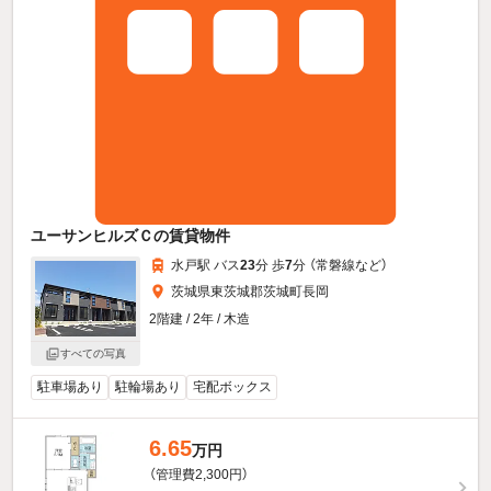
ユーサンヒルズＣの賃貸物件
水戸駅 バス
23
分 歩
7
分 （常磐線
など
）
茨城県東茨城郡茨城町長岡
2階建 / 2年 / 木造
すべての写真
駐車場あり
駐輪場あり
宅配ボックス
6.65
万円
（管理費2,300円）