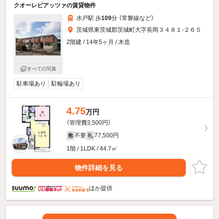
クオーレピアッツァの賃貸物件
水戸駅 歩
109
分 （常磐線
など
）
茨城県東茨城郡茨城町大字長岡３４８１-２６５
2階建 / 14年5ヶ月 / 木造
すべての写真
駐車場あり
駐輪場あり
4.75
万円
（管理費3,500円）
不要
77,500円
敷
礼
1階 / 1LDK / 44.7㎡
物件詳細を見る
ほか提供