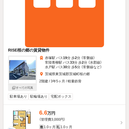
RISE桜の郷の賃貸物件
赤塚駅 バス
19
分 歩
2
分 （常磐線）
常陸青柳駅 バス
33
分 歩
2
分 （水郡線）
水戸駅 バス
30
分 歩
5
分 （常磐線
など
）
茨城県東茨城郡茨城町桜の郷
2階建 / 3年5ヶ月 / 軽量鉄骨
すべての写真
駐車場あり
駐輪場あり
宅配ボックス
6.6
万円
（管理費3,000円）
1.0ヶ月
1.0ヶ月
敷
礼