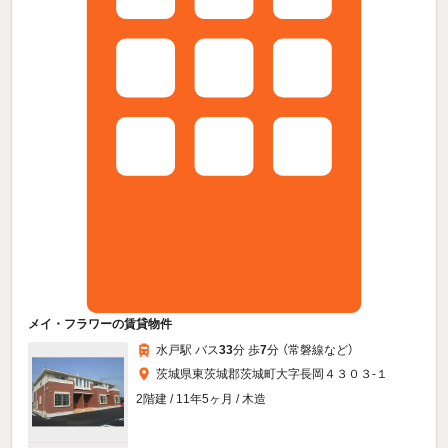
メイ・フラワーの賃貸物件
水戸駅 バス
33
分 歩
7
分 （常磐線
など
）
茨城県東茨城郡茨城町大字長岡４３０３-１
2階建 / 11年5ヶ月 / 木造