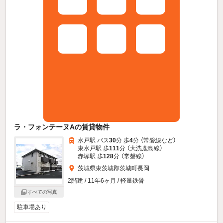
ラ・フォンテーヌAの賃貸物件
水戸駅 バス
30
分 歩
4
分 （常磐線
など
）
東水戸駅 歩
111
分 （大洗鹿島線）
赤塚駅 歩
128
分 （常磐線）
茨城県東茨城郡茨城町長岡
2階建 / 11年6ヶ月 / 軽量鉄骨
すべての写真
駐車場あり