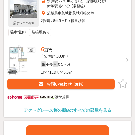
水戸駅 バス
30
分 歩
6
分 （常磐線
など
）
赤塚駅 歩
93
分 （常磐線）
茨城県東茨城郡茨城町桜の郷
2階建 / 8年5ヶ月 / 軽量鉄骨
すべての写真
駐車場あり
駐輪場あり
6
万円
（管理費4,000円）
不要
0.5ヶ月
敷
礼
1階 / 1LDK / 45.0㎡
お問い合わせ
（無料）
ほか提供
アクトグレース桜の郷Bのすべての部屋を見る