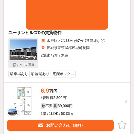
ユーサンヒルズDの賃貸物件
水戸駅 バス
23
分 歩
7
分 （常磐線
など
）
茨城県東茨城郡茨城町長岡
2階建 / 2年 / 木造
すべての写真
駐車場あり
駐輪場あり
宅配ボックス
6.9
万円
（管理費2,300円）
不要
89,000円
敷
礼
1階 / 1LDK / 50.05㎡
お問い合わせ
（無料）