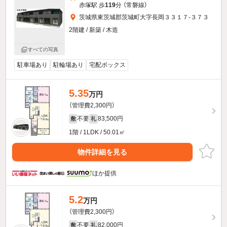
赤塚駅 歩
119
分 （常磐線）
茨城県東茨城郡茨城町大字長岡３３１７-３７３
2階建 / 新築 / 木造
すべての写真
駐車場あり
駐輪場あり
宅配ボックス
5.35
万円
（管理費2,300円）
不要
83,500円
敷
礼
1階 / 1LDK / 50.01㎡
物件詳細を見る
ほか提供
5.2
万円
（管理費2,300円）
不要
82,000円
敷
礼