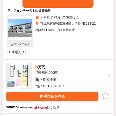
ラ・フォンテーヌＢの賃貸物件
水戸駅 歩
93
分 （常磐線
など
）
茨城県東茨城郡茨城町大字長岡3523-21
2階建 / 11年6ヶ月 / 軽量鉄骨
すべての写真
駐車場あり
5
万円
（管理費4,000円）
不要
不要
敷
礼
2階 / 1SLDK / 46.0㎡
物件詳細を見る
ほか提供