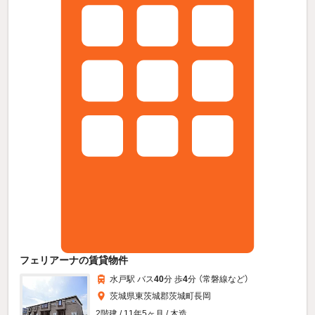
フェリアーナの賃貸物件
水戸駅 バス
40
分 歩
4
分 （常磐線
など
）
茨城県東茨城郡茨城町長岡
2階建 / 11年5ヶ月 / 木造