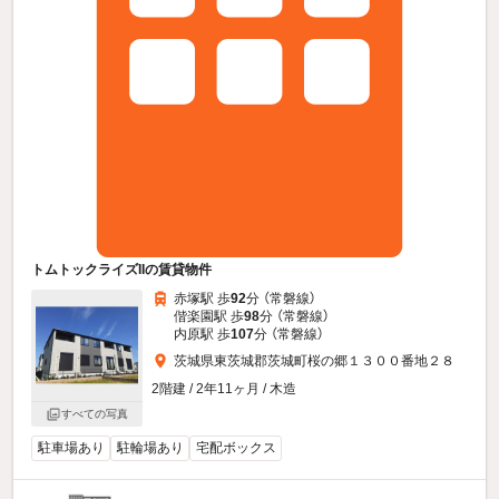
トムトックライズIIの賃貸物件
赤塚駅 歩
92
分 （常磐線）
偕楽園駅 歩
98
分 （常磐線）
内原駅 歩
107
分 （常磐線）
茨城県東茨城郡茨城町桜の郷１３００番地２８
2階建 / 2年11ヶ月 / 木造
すべての写真
駐車場あり
駐輪場あり
宅配ボックス