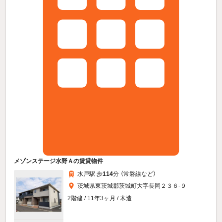
メゾンステージ水野Ａの賃貸物件
水戸駅 歩
114
分 （常磐線
など
）
茨城県東茨城郡茨城町大字長岡２３６-９
2階建 / 11年3ヶ月 / 木造