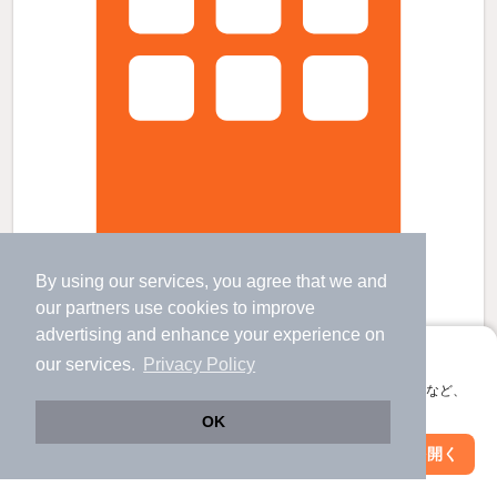
By using our services, you agree that we and
グランバルの賃貸物件
our
partners
use cookies to improve
水戸駅 バス
30
分 歩
6
分 （常磐線
など
）
advertising and enhance your experience on
茨城県東茨城郡茨城町大字長岡4250-4
アプリに切り替えて、サクサクお部屋探し
our services.
Privacy Policy
2階建 / 13年7ヶ月 / 軽量鉄骨
会員登録なしですぐ使える。マップ検索やお気に入り保存など、
すべての写真
アプリ限定の便利な機能が使えます！
OK
駐車場あり
Web版で続行
アプリを開く
市区町村を変更
絞り込み条件を変更