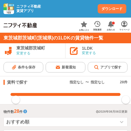
ニフティ不動産
ダウンロード
賃貸アプリ
お知らせ
閲覧履歴
マイページ
お気に入り
東茨城郡茨城町(茨城県)の1LDKの賃貸物件一覧
東茨城郡茨城町
1LDK
変更する
変更する
条件を保存
新着通知
アプリで探す
賃料で探す
指定なし
〜
指定なし
28
件
指定した賃料で絞り込む
28
物件数
件
2026年08月06日
更新