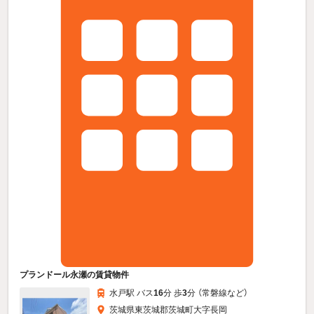
プランドール永瀬の賃貸物件
水戸駅 バス
16
分 歩
3
分 （常磐線
など
）
茨城県東茨城郡茨城町大字長岡