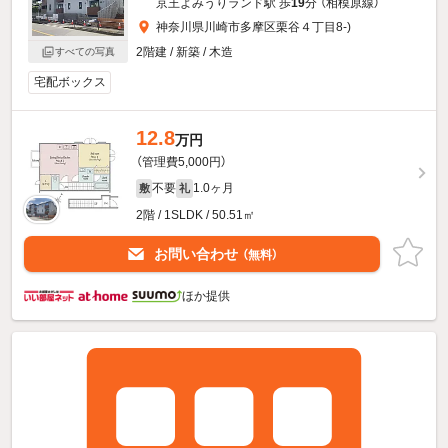
京王よみうりランド駅 歩
19
分 （相模原線）
神奈川県川崎市多摩区栗谷４丁目8-)
2階建 / 新築 / 木造
すべての写真
宅配ボックス
12.8
万円
（管理費5,000円）
不要
1.0ヶ月
敷
礼
2階 / 1SLDK / 50.51㎡
お問い合わせ
（無料）
ほか提供