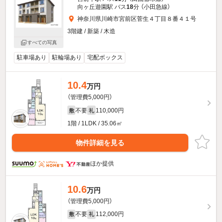
向ヶ丘遊園駅 バス
18
分 （小田急線）
神奈川県川崎市宮前区菅生４丁目８番４１号
3階建 / 新築 / 木造
すべての写真
駐車場あり
駐輪場あり
宅配ボックス
10.4
万円
（管理費5,000円）
不要
110,000円
敷
礼
1階 / 1LDK / 35.06㎡
物件詳細を見る
ほか提供
10.6
万円
（管理費5,000円）
不要
112,000円
敷
礼