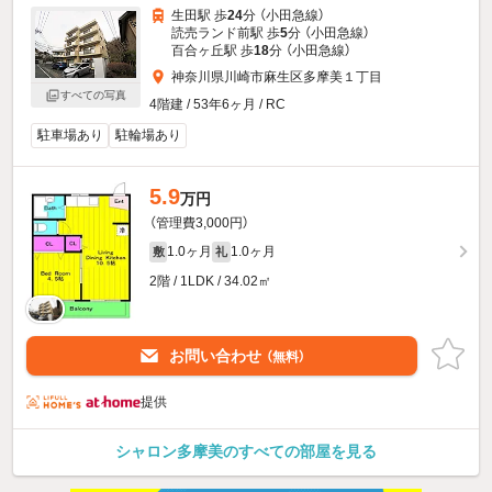
生田駅 歩
24
分 （小田急線）
読売ランド前駅 歩
5
分 （小田急線）
百合ヶ丘駅 歩
18
分 （小田急線）
神奈川県川崎市麻生区多摩美１丁目
すべての写真
4階建 / 53年6ヶ月 / RC
駐車場あり
駐輪場あり
5.9
万円
（管理費3,000円）
1.0ヶ月
1.0ヶ月
敷
礼
2階 / 1LDK / 34.02㎡
お問い合わせ
（無料）
提供
シャロン多摩美のすべての部屋を見る