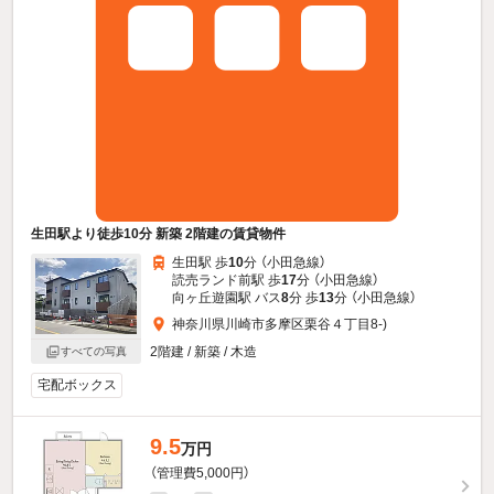
生田駅より徒歩10分 新築 2階建の賃貸物件
生田駅 歩
10
分 （小田急線）
読売ランド前駅 歩
17
分 （小田急線）
向ヶ丘遊園駅 バス
8
分 歩
13
分 （小田急線）
神奈川県川崎市多摩区栗谷４丁目8-)
2階建 / 新築 / 木造
すべての写真
宅配ボックス
9.5
万円
（管理費5,000円）