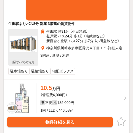
生田駅よりバス8分 新築 3階建の賃貸物件
生田駅 歩
31
分 （小田急線）
登戸駅 バス
24
分 歩
3
分 （南武線
など
）
新百合ヶ丘駅 バス
27
分 歩
7
分 （小田急線
など
）
神奈川県川崎市多摩区長沢４丁目１５-詳細未定
3階建 / 新築 / 木造
すべての写真
駐車場あり
駐輪場あり
宅配ボックス
10.5
万円
（管理費4,000円）
不要
185,000円
敷
礼
1階 / 1LDK / 46.58㎡
物件詳細を見る