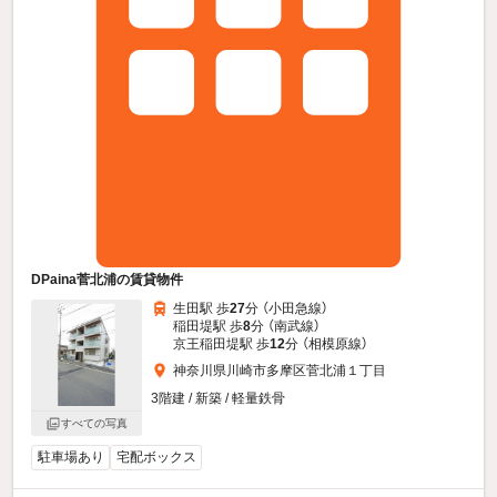
DPaina菅北浦の賃貸物件
生田駅 歩
27
分 （小田急線）
稲田堤駅 歩
8
分 （南武線）
京王稲田堤駅 歩
12
分 （相模原線）
神奈川県川崎市多摩区菅北浦１丁目
3階建 / 新築 / 軽量鉄骨
すべての写真
駐車場あり
宅配ボックス