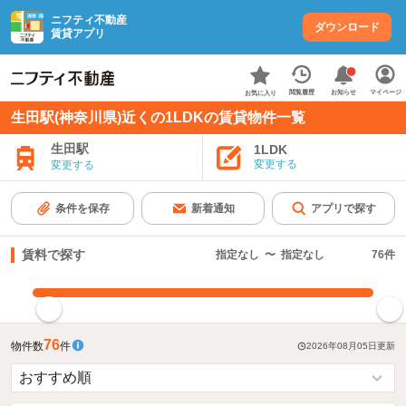
ニフティ不動産
ダウンロード
賃貸アプリ
お知らせ
閲覧履歴
マイページ
お気に入り
生田駅(神奈川県)近くの1LDKの賃貸物件一覧
生田駅
1LDK
変更する
変更する
条件を保存
新着通知
アプリで探す
賃料で探す
指定なし
〜
指定なし
76
件
指定した賃料で絞り込む
76
物件数
件
2026年08月05日
更新