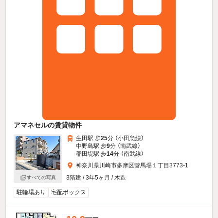
アマネセルの賃貸物件
生田駅 歩
25
分 （小田急線）
中野島駅 歩
9
分 （南武線）
稲田堤駅 歩
14
分 （南武線）
神奈川県川崎市多摩区菅馬場１丁目3773-1
3階建 / 3年5ヶ月 / 木造
すべての写真
駐輪場あり
宅配ボックス