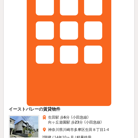
イーストバレーの賃貸物件
生田駅 歩
6
分 （小田急線）
向ヶ丘遊園駅 歩
23
分 （小田急線）
神奈川県川崎市多摩区生田８丁目1-4
2階建 / 14年10ヶ月 / 軽量鉄骨