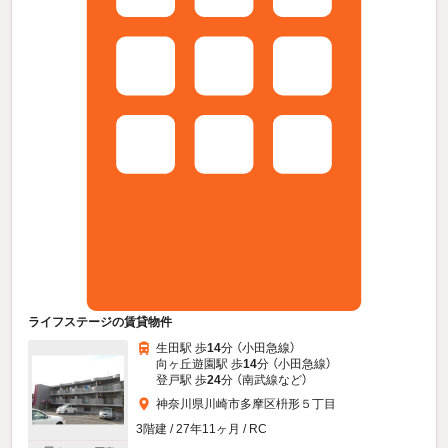
ライフステージの賃貸物件
生田駅 歩
14
分 （小田急線）
向ヶ丘遊園駅 歩
14
分 （小田急線）
登戸駅 歩
24
分 （南武線
など
）
神奈川県川崎市多摩区枡形５丁目
3階建 / 27年11ヶ月 / RC