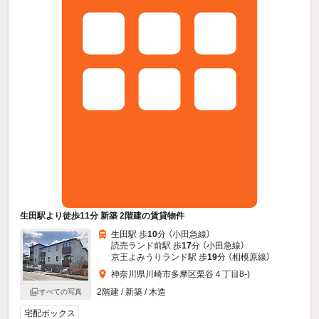
生田駅より徒歩11分 新築 2階建の賃貸物件
生田駅 歩
10
分 （小田急線）
読売ランド前駅 歩
17
分 （小田急線）
京王よみうりランド駅 歩
19
分 （相模原線）
神奈川県川崎市多摩区栗谷４丁目8-)
2階建 / 新築 / 木造
すべての写真
宅配ボックス