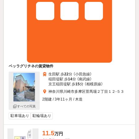
ベッラグリチネの賃貸物件
生田駅 歩
22
分 （小田急線）
稲田堤駅 歩
14
分 （南武線）
京王稲田堤駅 歩
15
分 （相模原線）
神奈川県川崎市多摩区菅馬場２丁目１２-５３
2階建 / 3年11ヶ月 / 木造
すべての写真
駐車場あり
駐輪場あり
11.5
万円