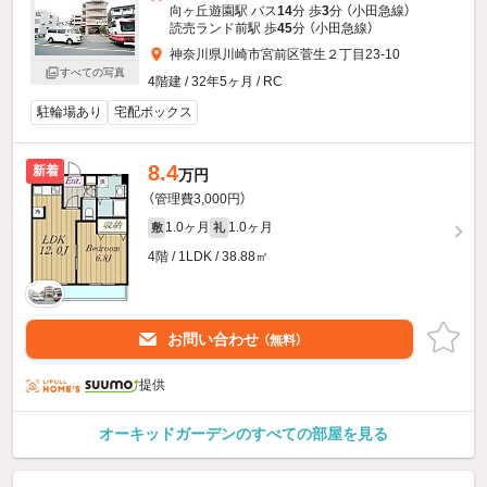
向ヶ丘遊園駅 バス
14
分 歩
3
分 （小田急線）
読売ランド前駅 歩
45
分 （小田急線）
神奈川県川崎市宮前区菅生２丁目23-10
すべての写真
4階建 / 32年5ヶ月 / RC
駐輪場あり
宅配ボックス
8.4
新着
万円
（管理費3,000円）
1.0ヶ月
1.0ヶ月
敷
礼
4階 / 1LDK / 38.88㎡
お問い合わせ
（無料）
提供
オーキッドガーデンのすべての部屋を見る