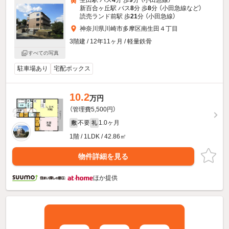
新百合ヶ丘駅 バス
8
分 歩
8
分 （小田急線
など
）
読売ランド前駅 歩
21
分 （小田急線）
神奈川県川崎市多摩区南生田４丁目
3階建 / 12年11ヶ月 / 軽量鉄骨
すべての写真
駐車場あり
宅配ボックス
10.2
万円
（管理費5,500円）
不要
1.0ヶ月
敷
礼
1階 / 1LDK / 42.86㎡
物件詳細を見る
ほか提供