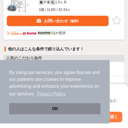
不要
1.0ヶ月
敷
礼
1階 / 1LDK / 33.33㎡
お問い合わせ
（無料）
ほか提供
他の人はこんな条件で絞り込んでいます！
人気のこだわり条件
バス・トイレ別
2階以上
By using our services, you agree that we and
our
partners
use cookies to improve
駐車場あり
ペット相談
advertising and enhance your experience on
アプリに切り替えて、サクサクお部屋探し
our services.
Privacy Policy
洗濯機置場あり
独立洗面台
会員登録なしですぐ使える。マップ検索やお気に入り保存など、
アプリ限定の便利な機能が使えます！
OK
エアコンあり
都市ガス
Web版で続行
アプリを開く
駅・沿線を変更
絞り込み条件を変更
温水洗浄便座
オートロック