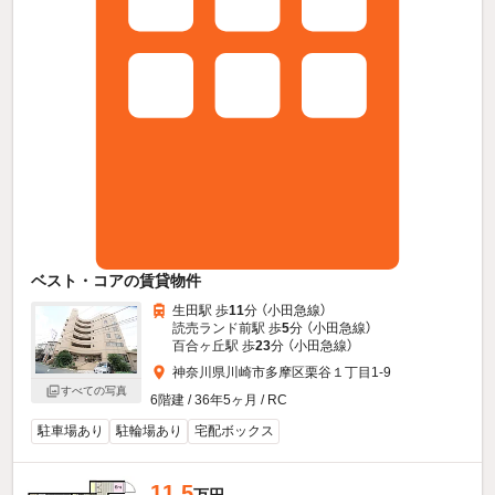
ベスト・コアの賃貸物件
生田駅 歩
11
分 （小田急線）
読売ランド前駅 歩
5
分 （小田急線）
百合ヶ丘駅 歩
23
分 （小田急線）
神奈川県川崎市多摩区栗谷１丁目1-9
すべての写真
6階建 / 36年5ヶ月 / RC
駐車場あり
駐輪場あり
宅配ボックス
11.5
万円