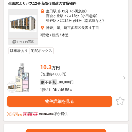
生田駅よりバス12分 新築 3階建の賃貸物件
生田駅 歩
31
分 （小田急線）
百合ヶ丘駅 バス
18
分 （小田急線）
登戸駅 バス
24
分 歩
3
分 （南武線
など
）
神奈川県川崎市多摩区長沢４丁目
3階建 / 新築 / 木造
すべての写真
駐車場あり
宅配ボックス
10.3
万円
（管理費4,000円）
不要
180,000円
敷
礼
1階 / 1LDK / 46.58㎡
物件詳細を見る
ほか提供