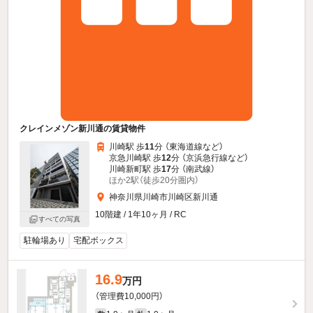
クレインメゾン新川通の賃貸物件
川崎駅 歩
11
分 （東海道線
など
）
京急川崎駅 歩
12
分 （京浜急行線
など
）
川崎新町駅 歩
17
分 （南武線）
ほか2駅（徒歩20分圏内）
神奈川県川崎市川崎区新川通
10階建 / 1年10ヶ月 / RC
すべての写真
駐輪場あり
宅配ボックス
16.9
万円
（管理費10,000円）