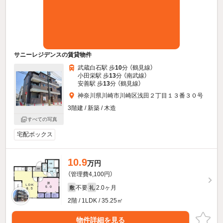
サニーレジデンスの賃貸物件
武蔵白石駅 歩
10
分 （鶴見線）
小田栄駅 歩
13
分 （南武線）
安善駅 歩
13
分 （鶴見線）
神奈川県川崎市川崎区浅田２丁目１３番３０号
3階建 / 新築 / 木造
すべての写真
宅配ボックス
10.9
万円
（管理費4,100円）
不要
2.0ヶ月
敷
礼
2階 / 1LDK / 35.25㎡
物件詳細を見る