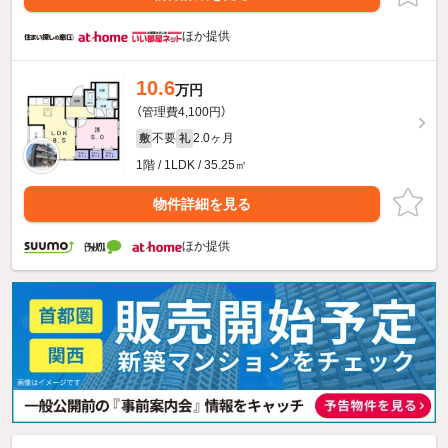
ほか提供
10.6
万円
（管理費4,100円）
不要
2.0ヶ月
敷
礼
1階 / 1LDK / 35.25㎡
物件詳細を見る
ほか提供