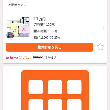
宅配ボックス
11
万円
（管理費4,100円）
不要
2.0ヶ月
敷
礼
3階 / 1LDK / 35.25㎡
物件詳細を見る
ほか提供