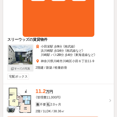
スリーウッズの賃貸物件
小田栄駅 歩
9
分 （南武線）
浜川崎駅 歩
14
分 （南武線
など
）
川崎駅 バス
20
分 歩
4
分 （東海道線
など
）
神奈川県川崎市川崎区小田６丁目11-9
2階建 / 新築 / 軽量鉄骨
すべての写真
宅配ボックス
11.2
万円
（管理費11,000円）
不要
2.0ヶ月
敷
礼
2階 / 1LDK / 38.36㎡