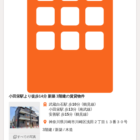
小田栄駅より徒歩14分 新築 3階建の賃貸物件
武蔵白石駅 歩
10
分 （鶴見線）
小田栄駅 歩
13
分 （南武線）
安善駅 歩
15
分 （鶴見線）
神奈川県川崎市川崎区浅田２丁目１３番３０号
3階建 / 新築 / 木造
すべての写真