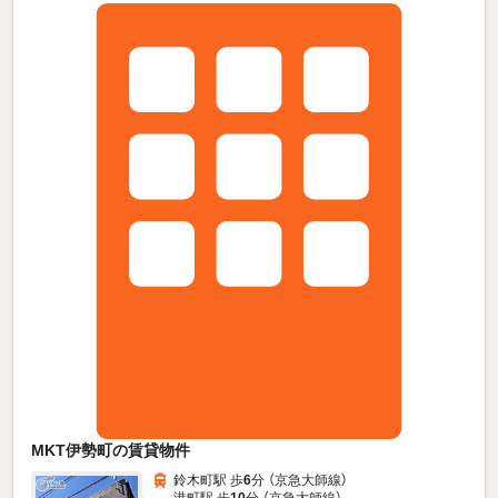
MKT伊勢町の賃貸物件
鈴木町駅 歩
6
分 （京急大師線）