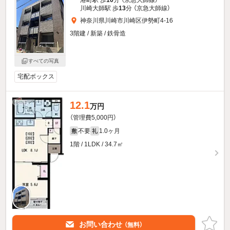
港町駅 歩
10
分 （京急大師線）
川崎大師駅 歩
13
分 （京急大師線）
神奈川県川崎市川崎区伊勢町4-16
3階建 / 新築 / 鉄骨造
すべての写真
宅配ボックス
12.1
万円
（管理費5,000円）
不要
1.0ヶ月
敷
礼
1階 / 1LDK / 34.7㎡
お問い合わせ
（無料）