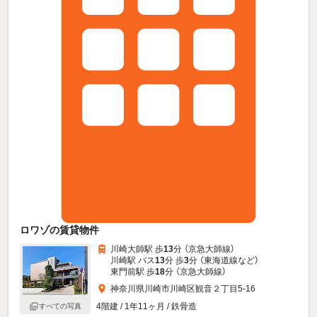
ロワゾの賃貸物件
川崎大師駅 歩
13
分 （京急大師線）
川崎駅 バス
13
分 歩
3
分 （東海道線
など
）
東門前駅 歩
18
分 （京急大師線）
神奈川県川崎市川崎区観音２丁目5-16
4階建 / 1年11ヶ月 / 鉄骨造
すべての写真