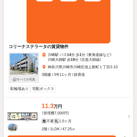
コリーナステラータの賃貸物件
川崎駅 バス
14
分 歩
1
分 （東海道線
など
）
川崎大師駅 歩
19
分 （京急大師線）
神奈川県川崎市川崎区池上新町１丁目3-10
3階建 / 3年11ヶ月 / 鉄骨造
すべての写真
駐輪場あり
宅配ボックス
11.3
万円
（管理費7,000円）
不要
1.0ヶ月
敷
礼
2階 / 1LDK / 47.25㎡