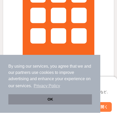
By using our services, you agree that we and
our
partners
use cookies to improve
advertising and enhance your experience on
エキューム川崎の賃貸物件
アプリに切り替えて、サクサクお部屋探し
our services.
Privacy Policy
川崎駅 歩
14
分 （東海道線
など
）
会員登録なしですぐ使える。マップ検索やお気に入り保存など、
京急川崎駅 歩
14
分 （京浜急行線
など
）
アプリ限定の便利な機能が使えます！
川崎新町駅 歩
17
分 （南武線）
OK
ほか1駅（徒歩20分圏内）
Web版で続行
アプリを開く
神奈川県川崎市川崎区新川通
市区町村を変更
絞り込み条件を変更
8階建 / 5年4ヶ月 / 鉄筋コンクリート
すべての写真