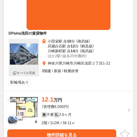
DPaina浅田の賃貸物件
小田栄駅 歩
10
分 （南武線）
武蔵白石駅 歩
12
分 （鶴見線）
川崎新町駅 歩
14
分 （南武線）
ほか2駅（徒歩20分圏内）
神奈川県川崎市川崎区浅田２丁目1-22
3階建 / 新築 / 軽量鉄骨
すべての写真
駐輪場あり
12.1
万円
（管理費6,500円）
不要
2.0ヶ月
敷
礼
2階 / 1LDK / 38.11㎡
物件詳細を見る