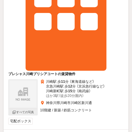
プレシャス川崎ブリシアコートの賃貸物件
川崎駅 歩
11
分 （東海道線
など
）
京急川崎駅 歩
12
分 （京浜急行線
など
）
川崎新町駅 歩
15
分 （南武線）
ほか3駅（徒歩20分圏内）
神奈川県川崎市川崎区新川通
10階建 / 新築 / 鉄筋コンクリート
すべての写真
宅配ボックス