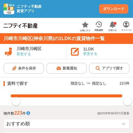
ニフティ不動産
ダウンロード
賃貸アプリ
お知らせ
閲覧履歴
マイページ
お気に入り
川崎市川崎区(神奈川県)の1LDKの賃貸物件一覧
川崎市川崎区
1LDK
変更する
変更する
条件を保存
新着通知
アプリで探す
賃料で探す
指定なし
〜
指定なし
223
件
指定した賃料で絞り込む
223
物件数
件
2026年08月07日
更新