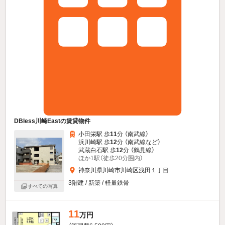
DBless川崎Eastの賃貸物件
小田栄駅 歩
11
分 （南武線）
浜川崎駅 歩
12
分 （南武線
など
）
武蔵白石駅 歩
12
分 （鶴見線）
ほか1駅（徒歩20分圏内）
神奈川県川崎市川崎区浅田１丁目
3階建 / 新築 / 軽量鉄骨
すべての写真
11
万円