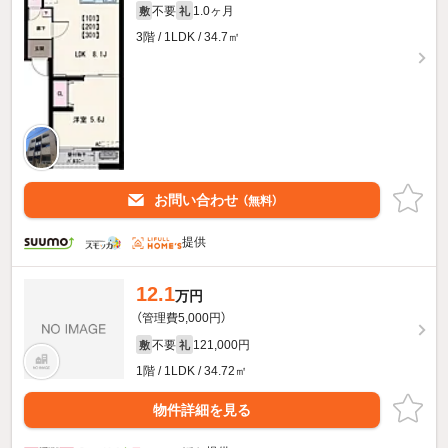
不要
1.0ヶ月
敷
礼
3階 / 1LDK / 34.7㎡
お問い合わせ
（無料）
提供
12.1
万円
（管理費5,000円）
不要
121,000円
敷
礼
1階 / 1LDK / 34.72㎡
物件詳細を見る