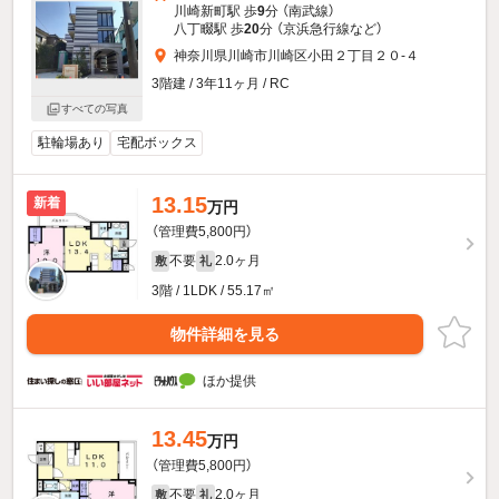
川崎新町駅 歩
9
分 （南武線）
八丁畷駅 歩
20
分 （京浜急行線
など
）
神奈川県川崎市川崎区小田２丁目２０-４
3階建 / 3年11ヶ月 / RC
すべての写真
駐輪場あり
宅配ボックス
13.15
新着
万円
（管理費5,800円）
不要
2.0ヶ月
敷
礼
3階 / 1LDK / 55.17㎡
物件詳細を見る
ほか提供
13.45
万円
（管理費5,800円）
不要
2.0ヶ月
敷
礼