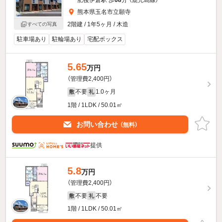
熊本県玉名市立願寺
2階建 / 1年5ヶ月 / 木造
すべての写真
駐車場あり
駐輪場あり
宅配ボックス
5.65
万円
（管理費2,400円）
不要
1.0ヶ月
敷
礼
1階 / 1LDK / 50.01㎡
お問い合わせ
（無料）
提供
5.8
万円
（管理費2,400円）
不要
不要
敷
礼
1階 / 1LDK / 50.01㎡