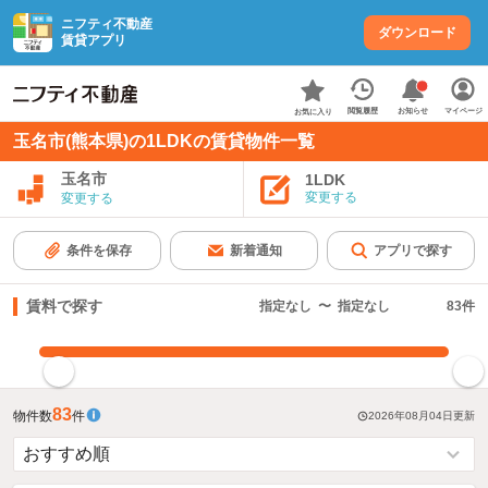
ニフティ不動産
ダウンロード
賃貸アプリ
お知らせ
閲覧履歴
マイページ
お気に入り
玉名市(熊本県)の1LDKの賃貸物件一覧
玉名市
1LDK
変更する
変更する
条件を保存
新着通知
アプリで探す
賃料で探す
指定なし
〜
指定なし
83
件
指定した賃料で絞り込む
83
物件数
件
2026年08月04日
更新