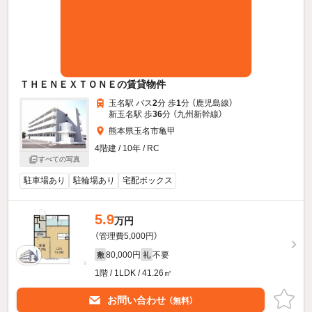
ＴＨＥＮＥＸＴＯＮＥの賃貸物件
玉名駅 バス
2
分 歩
1
分 （鹿児島線）
新玉名駅 歩
36
分 （九州新幹線）
熊本県玉名市亀甲
4階建 / 10年 / RC
すべての写真
駐車場あり
駐輪場あり
宅配ボックス
5.9
万円
（管理費5,000円）
80,000円
不要
敷
礼
1階 / 1LDK / 41.26㎡
お問い合わせ
（無料）