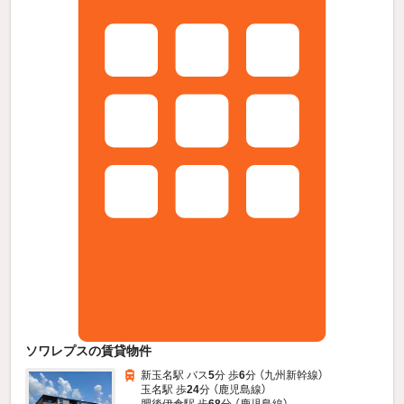
ソワレプスの賃貸物件
新玉名駅 バス
5
分 歩
6
分 （九州新幹線）
玉名駅 歩
24
分 （鹿児島線）
肥後伊倉駅 歩
68
分 （鹿児島線）