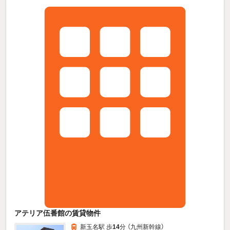
アテリア伍番館の賃貸物件
新玉名駅 歩
14
分 （九州新幹線）