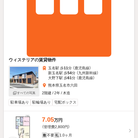
ウィステリアの賃貸物件
玉名駅 歩
11
分 （鹿児島線）
新玉名駅 歩
54
分 （九州新幹線）
大野下駅 歩
61
分 （鹿児島線）
熊本県玉名市六田
2階建 / 2年 / 木造
すべての写真
駐車場あり
駐輪場あり
宅配ボックス
7.05
万円
（管理費2,800円）
不要
1.0ヶ月
敷
礼