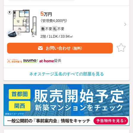
5
万円
（管理費4,000円）
不要
不要
敷
礼
2階 / 1LDK / 33.94㎡
お問い合わせ
（無料）
提供
ネオステージ玉名のすべての部屋を見る