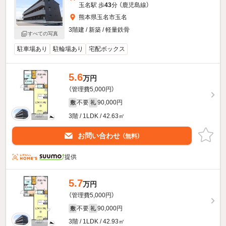
玉名駅 歩
43
分 （鹿児島線）
熊本県玉名市玉名
3階建 / 新築 / 軽量鉄骨
すべての写真
駐車場あり
駐輪場あり
宅配ボックス
5.6
万円
（管理費5,000円）
不要
90,000円
敷
礼
3階 / 1LDK / 42.63㎡
お問い合わせ
（無料）
提供
5.7
万円
（管理費5,000円）
不要
90,000円
敷
礼
3階 / 1LDK / 42.93㎡