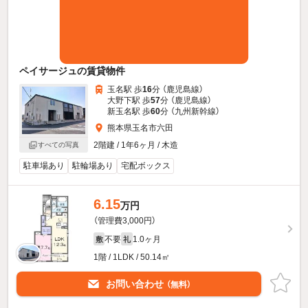
ペイサージュの賃貸物件
玉名駅 歩
16
分 （鹿児島線）
大野下駅 歩
57
分 （鹿児島線）
新玉名駅 歩
60
分 （九州新幹線）
熊本県玉名市六田
2階建 / 1年6ヶ月 / 木造
すべての写真
駐車場あり
駐輪場あり
宅配ボックス
6.15
万円
（管理費3,000円）
不要
1.0ヶ月
敷
礼
1階 / 1LDK / 50.14㎡
お問い合わせ
（無料）