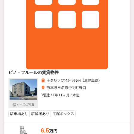
ピノ・フルールの賃貸物件
玉名駅 バス
4
分 歩
5
分 （鹿児島線）
熊本県玉名市岱明町野口
3階建 / 1年11ヶ月 / 木造
すべての写真
駐車場あり
駐輪場あり
宅配ボックス
6.5
万円