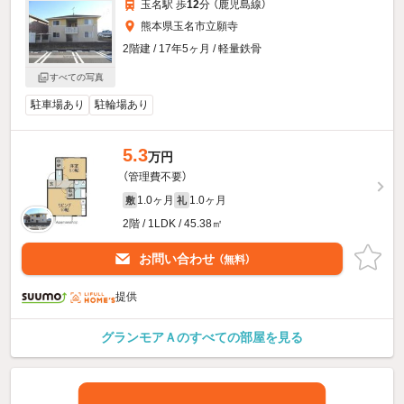
玉名駅 歩
12
分 （鹿児島線）
熊本県玉名市立願寺
2階建 / 17年5ヶ月 / 軽量鉄骨
すべての写真
駐車場あり
駐輪場あり
5.3
万円
（管理費不要）
1.0ヶ月
1.0ヶ月
敷
礼
2階 / 1LDK / 45.38㎡
お問い合わせ
（無料）
提供
グランモアＡのすべての部屋を見る