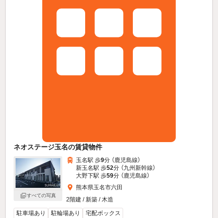
ネオステージ玉名の賃貸物件
玉名駅 歩
9
分 （鹿児島線）
新玉名駅 歩
52
分 （九州新幹線）
大野下駅 歩
59
分 （鹿児島線）
熊本県玉名市六田
すべての写真
2階建 / 新築 / 木造
駐車場あり
駐輪場あり
宅配ボックス