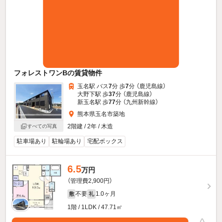
フォレストワンBの賃貸物件
玉名駅 バス
7
分 歩
7
分 （鹿児島線）
大野下駅 歩
37
分 （鹿児島線）
新玉名駅 歩
77
分 （九州新幹線）
熊本県玉名市築地
2階建 / 2年 / 木造
すべての写真
駐車場あり
駐輪場あり
宅配ボックス
6.5
万円
（管理費2,900円）
不要
1.0ヶ月
敷
礼
1階 / 1LDK / 47.71㎡