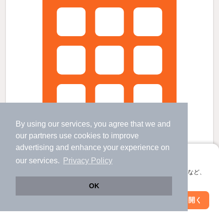
By using our services, you agree that we and
our
partners
use cookies to improve
advertising and enhance your experience on
アプリに切り替えて、サクサクお部屋探し
our services.
Privacy Policy
会員登録なしですぐ使える。マップ検索やお気に入り保存など、
アプリ限定の便利な機能が使えます！
サニーウェル１の賃貸物件
OK
玉名駅 歩
10
分 （鹿児島線）
Web版で続行
アプリを開く
市区町村を変更
絞り込み条件を変更
熊本県玉名市六田