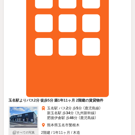
玉名駅よりバス2分 徒歩5分 築1年11ヶ月 2階建の賃貸物件
玉名駅 バス
2
分 歩
5
分 （鹿児島線）
新玉名駅 歩
34
分 （九州新幹線）
肥後伊倉駅 歩
46
分 （鹿児島線）
熊本県玉名市繁根木
2階建 / 1年11ヶ月 / 木造
すべての写真