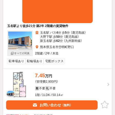
玉名駅より徒歩21分 築2年 2階建の賃貸物件
玉名駅 バス
4
分 歩
5
分 （鹿児島線）
大野下駅 歩
50
分 （鹿児島線）
新玉名駅 歩
62
分 （九州新幹線）
熊本県玉名市岱明町野口
2階建 / 2年 / 木造
すべての写真
駐車場あり
駐輪場あり
宅配ボックス
7.45
万円
（管理費2,900円）
不要
不要
敷
礼
1階 / 1LDK / 50.14㎡
お問い合わせ
（無料）