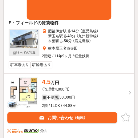
F・フィールドの賃貸物件
肥後伊倉駅 歩
14
分 （鹿児島線）
新玉名駅 歩
40
分 （九州新幹線）
木葉駅 歩
56
分 （鹿児島線）
熊本県玉名市寺田
すべての写真
2階建 / 11年9ヶ月 / 軽量鉄骨
駐車場あり
駐輪場あり
4.5
万円
（管理費4,000円）
不要
30,000円
敷
礼
2階 / 1LDK / 44.88㎡
お問い合わせ
（無料）
提供