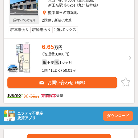
大野下駅 歩
53
分 （鹿児島線）
新玉名駅 歩
62
分 （九州新幹線）
熊本県玉名市築地
2階建 / 新築 / 木造
すべての写真
駐車場あり
駐輪場あり
宅配ボックス
6.65
万円
（管理費3,000円）
不要
1.0ヶ月
敷
礼
1階 / 1LDK / 50.01㎡
お問い合わせ
（無料）
提供
ニフティ不動産
ダウンロード
賃貸アプリ