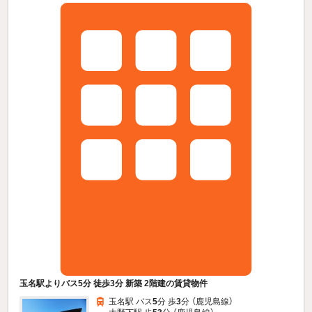
玉名駅よりバス5分 徒歩3分 新築 2階建の賃貸物件
玉名駅 バス
5
分 歩
3
分 （鹿児島線）