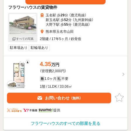
フラワーハウスの賃貸物件
玉名駅 歩
29
分 （鹿児島線）
新玉名駅 歩
52
分 （九州新幹線）
大野下駅 歩
55
分 （鹿児島線）
熊本県玉名市山田
2階建 / 17年5ヶ月 / 鉄骨造
すべての写真
駐車場あり
駐輪場あり
4.35
万円
（管理費2,000円）
1.0ヶ月
不要
敷
礼
1階 / 1LDK / 33.06㎡
お問い合わせ
（無料）
提供
フラワーハウスのすべての部屋を見る