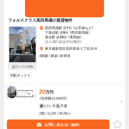
フォルスクラス高田馬場の賃貸物件
高田馬場駅 歩
7
分 （山手線
など
）
下落合駅 歩
9
分 （西武新宿線）
落合駅 歩
19
分 （東西線）
ほか2駅（徒歩20分圏内）
東京都新宿区高田馬場３丁目16-8
4階建 / 新築 / 鉄骨造
すべての写真
宅配ボックス
20
万円
（管理費10,000円）
1.0ヶ月
不要
敷
礼
2階 / 1LDK / 36.06㎡
お問い合わせ
（無料）