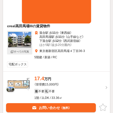
creal高田馬場IIIの賃貸物件
落合駅 歩
11
分 （東西線）
高田馬場駅 歩
11
分 （山手線
など
）
下落合駅 歩
12
分 （西武新宿線）
ほか5駅（徒歩20分圏内）
東京都新宿区高田馬場４丁目36-3
すべての写真
5階建 / 新築 / RC
宅配ボックス
17.4
万円
（管理費15,000円）
不要
不要
敷
礼
1階 / 1LDK / 33.36㎡
お問い合わせ
（無料）