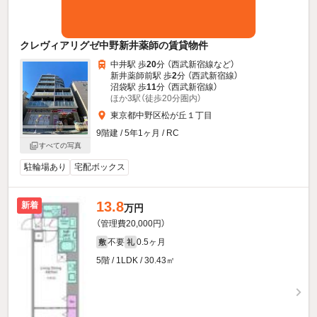
クレヴィアリグゼ中野新井薬師の賃貸物件
中井駅 歩
20
分 （西武新宿線
など
）
新井薬師前駅 歩
2
分 （西武新宿線）
沼袋駅 歩
11
分 （西武新宿線）
ほか3駅（徒歩20分圏内）
東京都中野区松が丘１丁目
9階建 / 5年1ヶ月 / RC
すべての写真
駐輪場あり
宅配ボックス
13.8
新着
万円
（管理費20,000円）
不要
0.5ヶ月
敷
礼
5階 / 1LDK / 30.43㎡