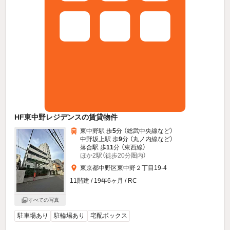
HF東中野レジデンスの賃貸物件
東中野駅 歩
5
分 （総武中央線
など
）
中野坂上駅 歩
9
分 （丸ノ内線
など
）
落合駅 歩
11
分 （東西線）
ほか2駅（徒歩20分圏内）
東京都中野区東中野２丁目19-4
11階建 / 19年6ヶ月 / RC
すべての写真
駐車場あり
駐輪場あり
宅配ボックス