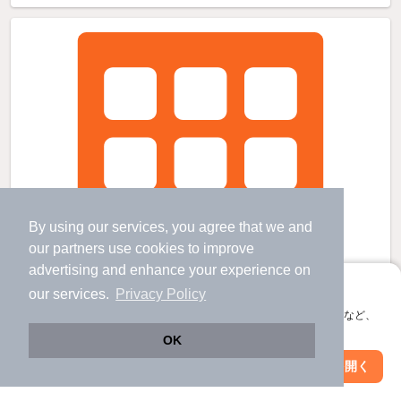
By using our services, you agree that we and
our
partners
use cookies to improve
advertising and enhance your experience on
アプリに切り替えて、サクサクお部屋探し
our services.
Privacy Policy
会員登録なしですぐ使える。マップ検索やお気に入り保存など、
アプリ限定の便利な機能が使えます！
OK
Web版で続行
アプリを開く
駅・沿線を変更
絞り込み条件を変更
リヴアンフルールの賃貸物件