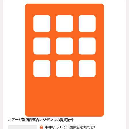
オアーゼ新宿西落合レジデンスの賃貸物件
中井駅 歩
13
分 （西武新宿線
など
）