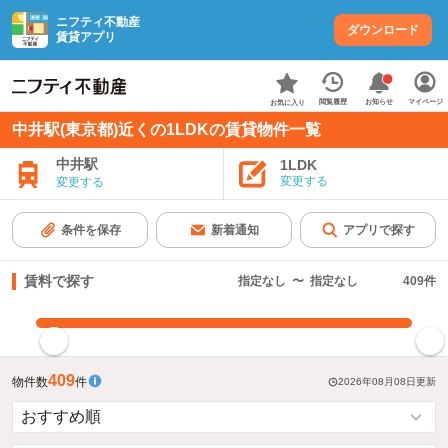
ニフティ不動産
ダウンロード
賃貸アプリ
お知らせ
閲覧履歴
マイページ
お気に入り
中井駅(東京都)近くの1LDKの賃貸物件一覧
中井駅
1LDK
変更する
変更する
条件を保存
新着通知
アプリで探す
賃料で探す
指定なし
〜
指定なし
409
件
指定した賃料で絞り込む
409
物件数
件
2026年08月08日
更新