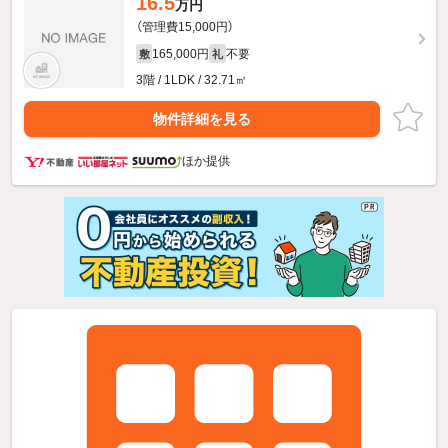
16.5
万円
（管理費15,000円）
165,000円
不要
敷
礼
3階 / 1LDK / 32.71㎡
物件詳細を見る
ほか提供