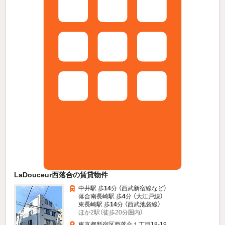
LaDouceur西落合の賃貸物件
中井駅 歩
14
分 （西武新宿線
など
）
落合南長崎駅 歩
4
分 （大江戸線）
東長崎駅 歩
14
分 （西武池袋線）
ほか2駅（徒歩20分圏内）
東京都新宿区西落合１丁目18-19