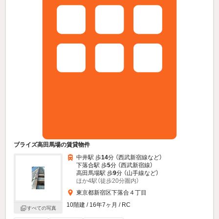
ブライズ高田馬場の賃貸物件
中井駅 歩
14
分 （西武新宿線
など
）
下落合駅 歩
5
分 （西武新宿線）
高田馬場駅 歩
9
分 （山手線
など
）
ほか4駅（徒歩20分圏内）
東京都新宿区下落合４丁目
10階建 / 16年7ヶ月 / RC
すべての写真