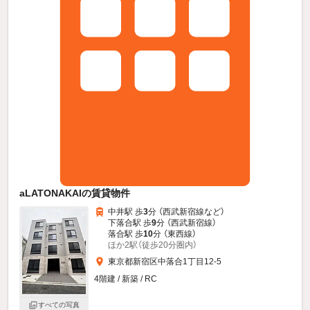
aLATONAKAIの賃貸物件
中井駅 歩
3
分 （西武新宿線
など
）
下落合駅 歩
9
分 （西武新宿線）
落合駅 歩
10
分 （東西線）
ほか2駅（徒歩20分圏内）
東京都新宿区中落合1丁目12-5
4階建 / 新築 / RC
すべての写真