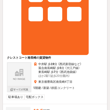
クレストコート南長崎の賃貸物件
中井駅 歩
19
分 （西武新宿線
など
）
落合南長崎駅 歩
5
分 （大江戸線）
東長崎駅 歩
7
分 （西武池袋線）
ほか2駅（徒歩20分圏内）
東京都豊島区南長崎4丁目
5階建 / 新築 / 鉄筋コンクリート
すべての写真
駐車場あり
宅配ボックス