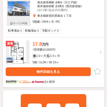
落合南長崎駅 歩
6
分 （大江戸線）
新井薬師前駅 歩
15
分 （西武新宿線）
ほか2駅（徒歩20分圏内）
東京都新宿区西落合１丁目
5階建 / 3年9ヶ月 / RC
すべての写真
駐車場あり
駐輪場あり
宅配ボックス
17.8
新着
万円
（管理費10,000円）
1.0ヶ月
1.5ヶ月
敷
礼
5階 / 1LDK / 38.15㎡
物件詳細を見る
ほか提供