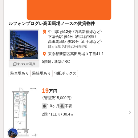
ルフォンプログレ高田馬場ノースの賃貸物件
中井駅 歩
12
分 （西武新宿線
など
）
下落合駅 歩
4
分 （西武新宿線）
高田馬場駅 歩
10
分 （山手線
など
）
ほか2駅（徒歩20分圏内）
東京都新宿区高田馬場３丁目41-1
5階建 / 新築 / RC
すべての写真
駐車場あり
駐輪場あり
宅配ボックス
19
万円
（管理費15,000円）
1.0ヶ月
不要
敷
礼
2階 / 1LDK / 30.4㎡