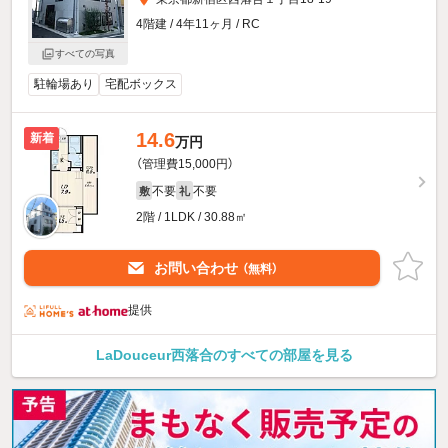
4階建 / 4年11ヶ月 / RC
すべての写真
駐輪場あり
宅配ボックス
14.6
新着
万円
（管理費15,000円）
不要
不要
敷
礼
2階 / 1LDK / 30.88㎡
お問い合わせ
（無料）
提供
LaDouceur西落合のすべての部屋を見る