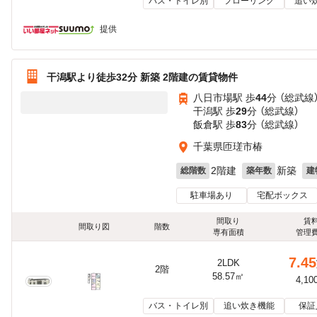
バス・トイレ別
フローリング
追い
提供
干潟駅より徒歩32分 新築 2階建の賃貸物件
八日市場駅 歩
44
分 （総武線
干潟駅 歩
29
分 （総武線）
飯倉駅 歩
83
分 （総武線）
千葉県匝瑳市椿
2階建
新築
総階数
築年数
建
駐車場あり
宅配ボックス
間取り
賃
間取り図
階数
専有面積
管理
7.45
2LDK
2階
58.57㎡
4,10
バス・トイレ別
追い炊き機能
保証