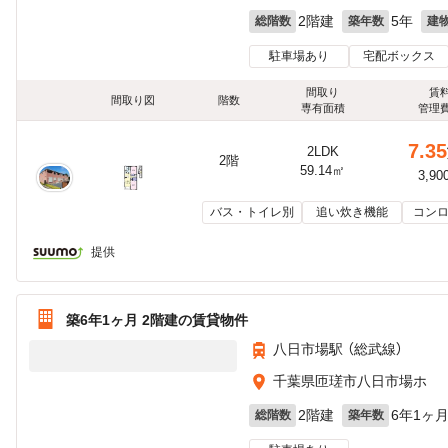
2階建
5年
総階数
築年数
建
駐車場あり
宅配ボックス
間取り
賃
間取り図
階数
専有面積
管理
7.35
2LDK
2階
59.14㎡
3,90
バス・トイレ別
追い炊き機能
コンロ
提供
築6年1ヶ月 2階建の賃貸物件
八日市場駅 （総武線）
千葉県匝瑳市八日市場ホ
2階建
6年1ヶ
総階数
築年数