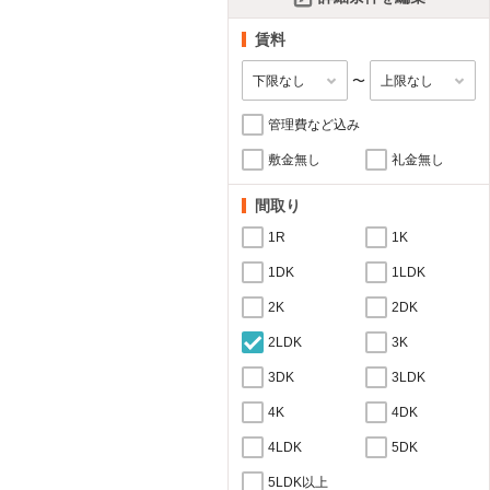
賃料
〜
管理費など込み
敷金無し
礼金無し
間取り
1R
1K
1DK
1LDK
2K
2DK
2LDK
3K
3DK
3LDK
4K
4DK
4LDK
5DK
5LDK以上