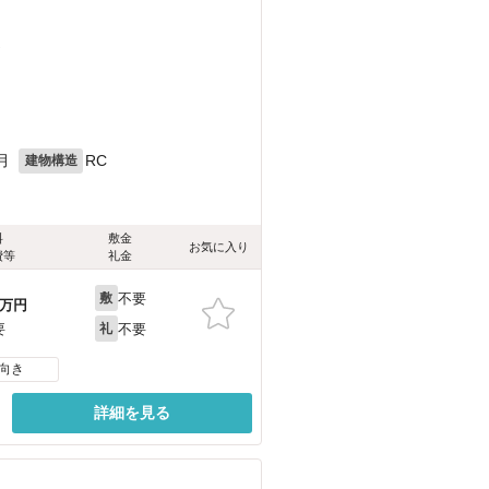
）
月
RC
建物構造
料
敷金
お気に入り
費等
礼金
不要
敷
万円
不要
要
礼
向き
詳細を見る