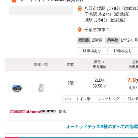
八日市場駅 歩
78
分 （総武線
干潟駅 歩
27
分 （総武線）
旭駅 歩
54
分 （総武線）
千葉県旭市ニ
2階建
1年2ヶ
総階数
築年数
駐車場あり
駐輪場あり
間取り
賃
間取り図
階数
専有面積
管理
7.9
2LDK
2階
59.58㎡
4,10
バス・トイレ別
フローリング
追い
提供
オーキッドテラスB棟のすべての部