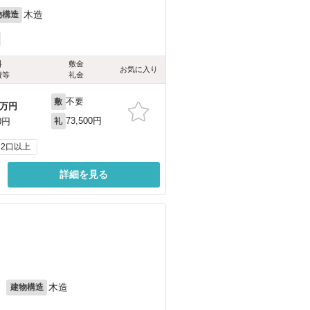
木造
物構造
料
敷金
お気に入り
費等
礼金
不要
敷
万円
73,500円
0円
礼
2口以上
詳細を見る
月
木造
建物構造