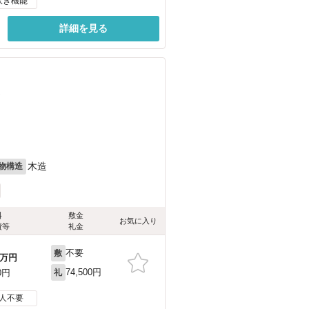
炊き機能
詳細を見る
）
木造
物構造
料
敷金
お気に入り
費等
礼金
不要
敷
万円
74,500円
0円
礼
人不要