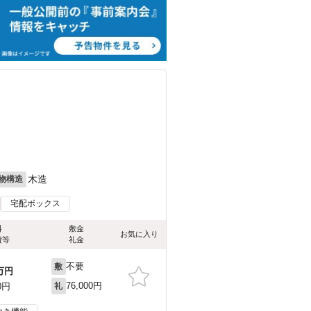
）
木造
物構造
宅配ボックス
料
敷金
お気に入り
費等
礼金
不要
敷
万円
76,000円
0円
礼