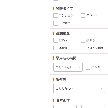
物件タイプ
マンション
アパート
一戸建て
建物構造
鉄筋系
鉄骨系
木造系
ブロック構造
駅からの時間
バス可
築年数
専有面積