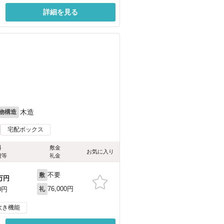
詳細を見る
）
木造
物構造
宅配ボックス
料
敷金
お気に入り
費等
礼金
不要
敷
万円
76,000円
0円
礼
炊き機能