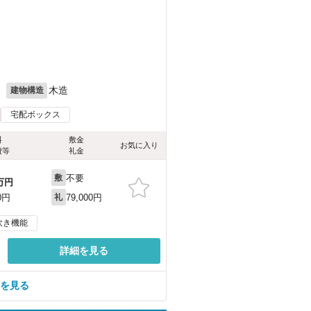
）
月
木造
建物構造
宅配ボックス
料
敷金
お気に入り
費等
礼金
不要
敷
万円
79,000円
0円
礼
炊き機能
詳細を見る
屋を見る