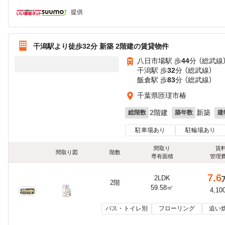
提供
干潟駅より徒歩32分 新築 2階建の賃貸物件
八日市場駅 歩
44
分 （総武線
干潟駅 歩
32
分 （総武線）
飯倉駅 歩
83
分 （総武線）
千葉県匝瑳市椿
2階建
新築
総階数
築年数
建
駐車場あり
駐輪場あり
間取り
賃
間取り図
階数
専有面積
管理
7.6
2LDK
2階
59.58㎡
4,10
バス・トイレ別
フローリング
追い