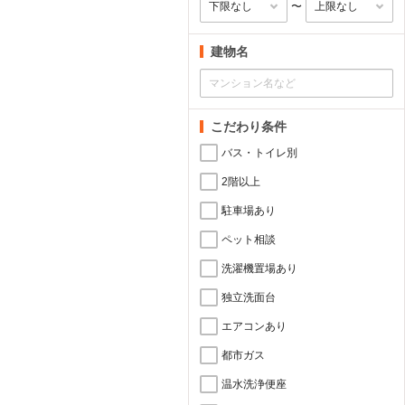
〜
建物名
こだわり条件
バス・トイレ別
2階以上
駐車場あり
ペット相談
洗濯機置場あり
独立洗面台
エアコンあり
都市ガス
温水洗浄便座