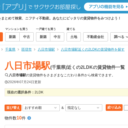
物件をまとめて検索、ニフティ不動産。あなたにピッタリの賃貸物件をみつけよう！
マンションを買う
一戸建てを買う
建てる
新築
中古
新築
中古
土地
不動産会社
調べる
千葉県
匝瑳市
八日市場駅
八日市場駅近くの2LDKの賃貸物件を探す
八日市場駅
(千葉県)近くの2LDKの賃貸物件一覧
八日市場駅
の賃貸物件をさまざまなこだわり条件から検索できます。
2026年07月24日
更新
現在の選択条件：
2LDK
絞り込み
並び替え
＆
10
物件数
件