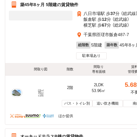
築45年8ヶ月 5階建の賃貸物件
八日市場駅 歩
37
分 （総武線
飯倉駅 歩
12
分 （総武線）
横芝駅 歩
67
分 （総武線）
千葉県匝瑳市飯倉487-7
5階建
45年8ヶ
総階数
築年数
駐車場あり
間取り
賃
間取り図
階数
専有面積
管理
5.68
2LDK
2階
53.96㎡
不
バス・トイレ別
追い炊き機能
南
ほか提供
オーキッドテラスB棟の賃貸物件