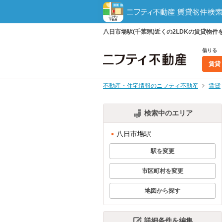
八日市場駅(千葉県)近くの2LDKの賃貸
借りる
賃貸
不動産・住宅情報のニフティ不動産
賃貸
検索中のエリア
八日市場駅
駅を変更
市区町村を変更
地図から探す
詳細条件を編集