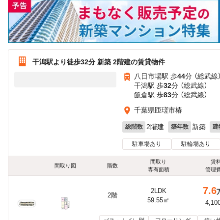
干潟駅より徒歩32分 新築 2階建の賃貸物件
八日市場駅 歩
44
分 （総武線
干潟駅 歩
32
分 （総武線）
飯倉駅 歩
83
分 （総武線）
千葉県匝瑳市椿
2階建
新築
総階数
築年数
建
駐車場あり
駐輪場あり
間取り
賃
間取り図
階数
専有面積
管理
7.6
2LDK
2階
59.55㎡
4,10