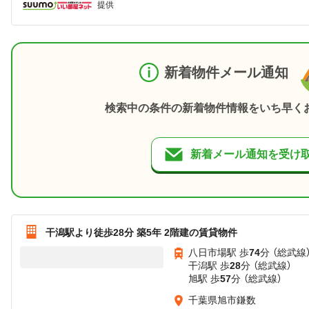
提供
新着物件メール通知
検索中の条件の新着物件情報をいち早く
新着メール通知を受け
干潟駅より徒歩28分 築5年 2階建の賃貸物件
八日市場駅 歩
74
分 （総武線
干潟駅 歩
28
分 （総武線）
旭駅 歩
57
分 （総武線）
千葉県旭市鎌数