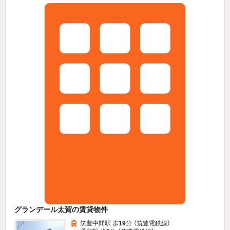
グランデール太賀の賃貸物件
筑豊中間駅 歩
19
分 （筑豊電鉄線）