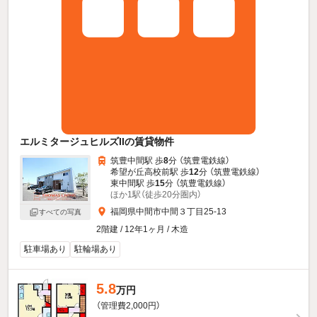
エルミタージュヒルズIIの賃貸物件
筑豊中間駅 歩
8
分 （筑豊電鉄線）
希望が丘高校前駅 歩
12
分 （筑豊電鉄線）
東中間駅 歩
15
分 （筑豊電鉄線）
ほか1駅（徒歩20分圏内）
福岡県中間市中間３丁目25-13
すべての写真
2階建 / 12年1ヶ月 / 木造
駐車場あり
駐輪場あり
5.8
万円
（管理費2,000円）