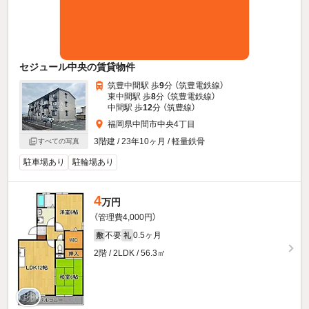
セジュール中央の賃貸物件
筑豊中間駅 歩
9
分 （筑豊電鉄線）
東中間駅 歩
8
分 （筑豊電鉄線）
中間駅 歩
12
分 （筑豊線）
福岡県中間市中央4丁目
3階建 / 23年10ヶ月 / 軽量鉄骨
すべての写真
駐車場あり
駐輪場あり
4
万円
（管理費4,000円）
不要
0.5ヶ月
敷
礼
2階 / 2LDK / 56.3㎡