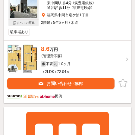
東中間駅 歩
4
分 （筑豊電鉄線）
通谷駅 歩
11
分 （筑豊電鉄線）
福岡県中間市扇ケ浦1丁目
2階建 / 5年5ヶ月 / 木造
すべての写真
駐車場あり
8.6
万円
（管理費不要）
不要
1.0ヶ月
敷
礼
- / 2LDK / 72.04㎡
お問い合わせ
（無料）
提供