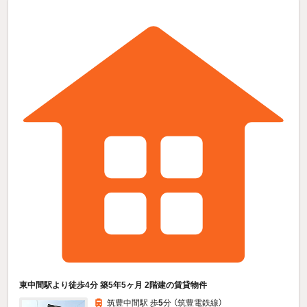
東中間駅より徒歩4分 築5年5ヶ月 2階建の賃貸物件
筑豊中間駅 歩
5
分 （筑豊電鉄線）