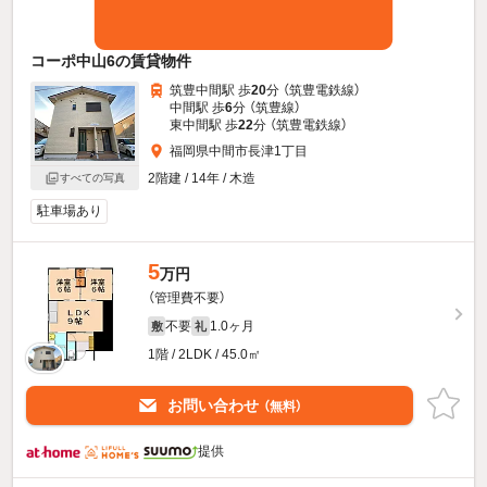
コーポ中山6の賃貸物件
筑豊中間駅 歩
20
分 （筑豊電鉄線）
中間駅 歩
6
分 （筑豊線）
東中間駅 歩
22
分 （筑豊電鉄線）
福岡県中間市長津1丁目
2階建 / 14年 / 木造
すべての写真
駐車場あり
5
万円
（管理費不要）
不要
1.0ヶ月
敷
礼
1階 / 2LDK / 45.0㎡
お問い合わせ
（無料）
提供