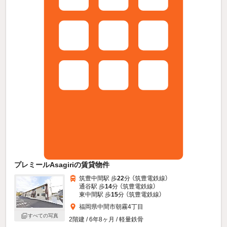
プレミールAsagiriの賃貸物件
筑豊中間駅 歩
22
分 （筑豊電鉄線）
通谷駅 歩
14
分 （筑豊電鉄線）
東中間駅 歩
15
分 （筑豊電鉄線）
福岡県中間市朝霧4丁目
すべての写真
2階建 / 6年8ヶ月 / 軽量鉄骨