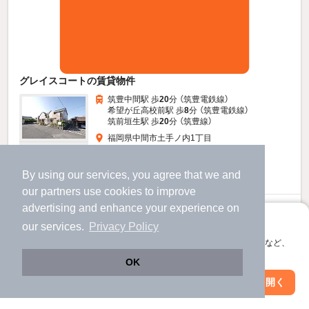
グレイスコートの賃貸物件
筑豊中間駅 歩
20
分 （筑豊電鉄線）
希望が丘高校前駅 歩
8
分 （筑豊電鉄線）
筑前垣生駅 歩
20
分 （筑豊線）
福岡県中間市土手ノ内1丁目
すべての写真
2階建 / 25年5ヶ月 / 木造
By using our services, you agree that we and
駐車場あり
駐輪場あり
our
partners
use cookies to improve
advertising and enhance your experience on
4.3
万円
アプリに切り替えて、サクサクお部屋探し
our services.
Privacy Policy
（管理費4,000円）
会員登録なしですぐ使える。マップ検索やお気に入り保存など、
不要
不要
敷
礼
アプリ限定の便利な機能が使えます！
OK
2階 / 2LDK / 58.12㎡
Web版で続行
アプリを開く
駅・沿線を変更
絞り込み条件を変更
お問い合わせ
（無料）