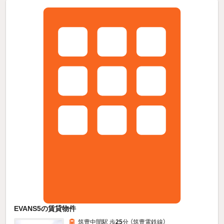
EVANS5の賃貸物件
筑豊中間駅 歩
25
分 （筑豊電鉄線）