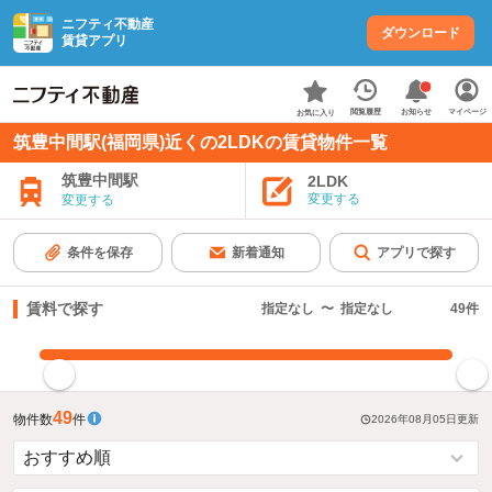
ニフティ不動産
ダウンロード
賃貸アプリ
お知らせ
閲覧履歴
マイページ
お気に入り
筑豊中間駅(福岡県)近くの2LDKの賃貸物件一覧
筑豊中間駅
2LDK
変更する
変更する
条件を保存
新着通知
アプリで探す
賃料で探す
指定なし
〜
指定なし
49
件
指定した賃料で絞り込む
49
物件数
件
2026年08月05日
更新