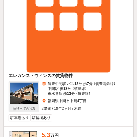
エレガンス・ウィンズの賃貸物件
筑豊中間駅 バス
13
分 歩
7
分 （筑豊電鉄線）
中間駅 歩
13
分 （筑豊線）
東水巻駅 歩
13
分 （筑豊線）
福岡県中間市中鶴4丁目
2階建 / 10年2ヶ月 / 木造
すべての写真
駐車場あり
駐輪場あり
5.3
万円