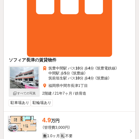
ソフィア長津の賃貸物件
筑豊中間駅 バス
10
分 歩
4
分 （筑豊電鉄線）
中間駅 歩
5
分 （筑豊線）
筑前垣生駅 バス
10
分 歩
4
分 （筑豊線）
福岡県中間市長津1丁目
2階建 / 21年7ヶ月 / 鉄骨造
すべての写真
駐車場あり
駐輪場あり
4.9
万円
（管理費3,000円）
1.0ヶ月
不要
敷
礼