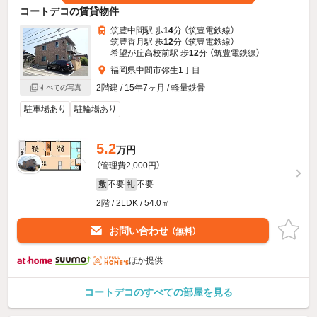
コートデコの賃貸物件
筑豊中間駅 歩
14
分 （筑豊電鉄線）
筑豊香月駅 歩
12
分 （筑豊電鉄線）
希望が丘高校前駅 歩
12
分 （筑豊電鉄線）
福岡県中間市弥生1丁目
2階建 / 15年7ヶ月 / 軽量鉄骨
すべての写真
駐車場あり
駐輪場あり
5.2
万円
（管理費2,000円）
不要
不要
敷
礼
2階 / 2LDK / 54.0㎡
お問い合わせ
（無料）
ほか提供
コートデコのすべての部屋を見る