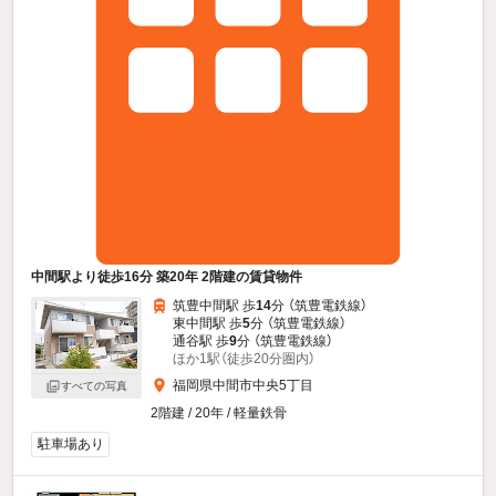
中間駅より徒歩16分 築20年 2階建の賃貸物件
筑豊中間駅 歩
14
分 （筑豊電鉄線）
東中間駅 歩
5
分 （筑豊電鉄線）
通谷駅 歩
9
分 （筑豊電鉄線）
ほか1駅（徒歩20分圏内）
福岡県中間市中央5丁目
すべての写真
2階建 / 20年 / 軽量鉄骨
駐車場あり