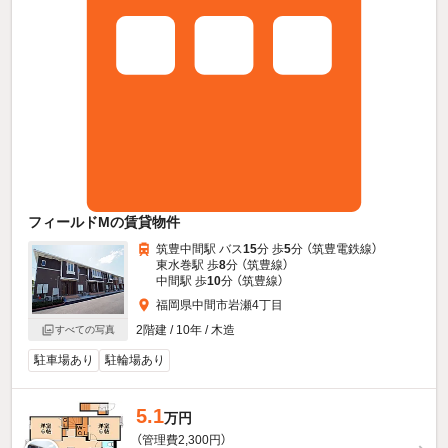
フィールドMの賃貸物件
筑豊中間駅 バス
15
分 歩
5
分 （筑豊電鉄線）
東水巻駅 歩
8
分 （筑豊線）
中間駅 歩
10
分 （筑豊線）
福岡県中間市岩瀬4丁目
2階建 / 10年 / 木造
すべての写真
駐車場あり
駐輪場あり
5.1
万円
（管理費2,300円）