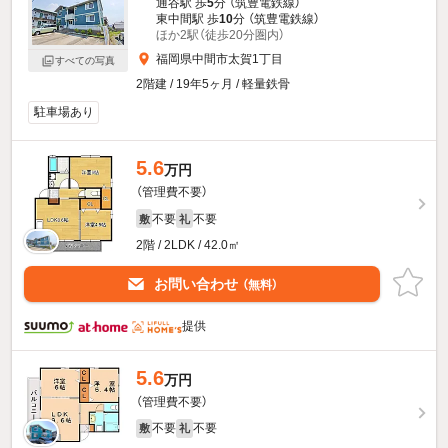
通谷駅 歩
5
分 （筑豊電鉄線）
東中間駅 歩
10
分 （筑豊電鉄線）
ほか2駅（徒歩20分圏内）
福岡県中間市太賀1丁目
すべての写真
2階建 / 19年5ヶ月 / 軽量鉄骨
駐車場あり
5.6
万円
（管理費不要）
不要
不要
敷
礼
2階 / 2LDK / 42.0㎡
お問い合わせ
（無料）
提供
5.6
万円
（管理費不要）
不要
不要
敷
礼