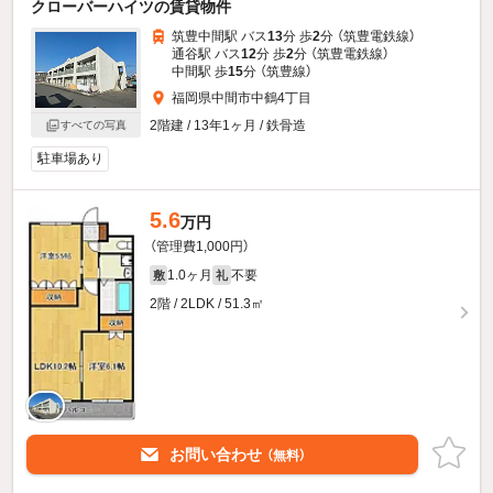
クローバーハイツの賃貸物件
筑豊中間駅 バス
13
分 歩
2
分 （筑豊電鉄線）
通谷駅 バス
12
分 歩
2
分 （筑豊電鉄線）
中間駅 歩
15
分 （筑豊線）
福岡県中間市中鶴4丁目
2階建 / 13年1ヶ月 / 鉄骨造
すべての写真
駐車場あり
5.6
万円
（管理費1,000円）
1.0ヶ月
不要
敷
礼
2階 / 2LDK / 51.3㎡
お問い合わせ
（無料）