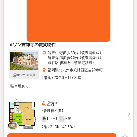
メゾン吉祥寺の賃貸物件
筑豊中間駅 歩
33
分 （筑豊電鉄線）
筑豊香月駅 歩
22
分 （筑豊電鉄線）
通谷駅 歩
35
分 （筑豊電鉄線）
福岡県北九州市八幡西区吉祥寺町
すべての写真
2階建 / 23年6ヶ月 / 木造
駐車場あり
4.2
万円
（管理費不要）
1.0ヶ月
不要
敷
礼
2階 / 2LDK / 49.58㎡