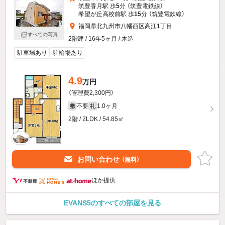
筑豊香月駅 歩
5
分 （筑豊電鉄線）
希望が丘高校前駅 歩
15
分 （筑豊電鉄線）
福岡県北九州市八幡西区高江1丁目
すべての写真
2階建 / 16年5ヶ月 / 木造
駐車場あり
駐輪場あり
4.9
万円
（管理費2,300円）
不要
1.0ヶ月
敷
礼
2階 / 2LDK / 54.85㎡
お問い合わせ
（無料）
ほか提供
EVANS5のすべての部屋を見る