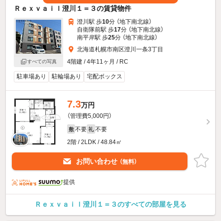
Ｒｅｘｖａｉｌ澄川１＝３の賃貸物件
澄川駅 歩
10
分 （地下南北線）
自衛隊前駅 歩
17
分 （地下南北線）
南平岸駅 歩
25
分 （地下南北線）
北海道札幌市南区澄川一条3丁目
4階建 / 4年11ヶ月 / RC
すべての写真
駐車場あり
駐輪場あり
宅配ボックス
7.3
万円
（管理費5,000円）
不要
不要
敷
礼
2階 / 2LDK / 48.84㎡
お問い合わせ
（無料）
提供
Ｒｅｘｖａｉｌ澄川１＝３のすべての部屋を見る