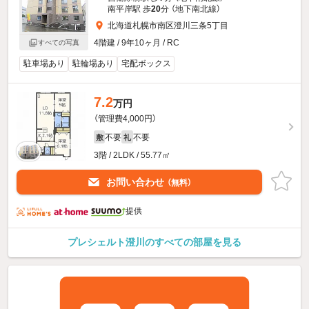
南平岸駅 歩
20
分 （地下南北線）
北海道札幌市南区澄川三条5丁目
4階建 / 9年10ヶ月 / RC
すべての写真
駐車場あり
駐輪場あり
宅配ボックス
7.2
万円
（管理費4,000円）
不要
不要
敷
礼
3階 / 2LDK / 55.77㎡
お問い合わせ
（無料）
提供
プレシェルト澄川のすべての部屋を見る