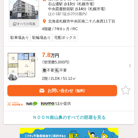
石山通駅 歩
13
分 （札幌市電）
中央図書館前駅 歩
14
分 （札幌市電）
ほか1駅（徒歩20分圏内）
北海道札幌市中央区南二十八条西11丁目
すべての写真
4階建 / 7年6ヶ月 / RC
駐車場あり
駐輪場あり
宅配ボックス
7.8
万円
（管理費5,000円）
不要
不要
敷
礼
2階 / 2LDK / 51.12㎡
お問い合わせ
（無料）
ほか提供
ＮＯＯＮ南山鼻のすべての部屋を見る