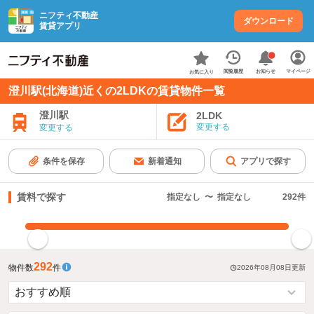
ニフティ不動産
ダウンロード
賃貸アプリ
お知らせ
閲覧履歴
マイページ
お気に入り
澄川駅(北海道)近くの2LDKの賃貸物件一覧
澄川駅
2LDK
変更する
変更する
条件を保存
新着通知
アプリで探す
賃料で探す
指定なし
〜
指定なし
292
件
指定した賃料で絞り込む
292
物件数
件
2026年08月08日
更新