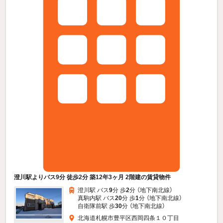
澄川駅よりバス9分 徒歩2分 築12年3ヶ月 2階建の賃貸物件
澄川駅 バス
9
分 歩
2
分 （地下南北線）
真駒内駅 バス
20
分 歩
1
分 （地下南北線）
自衛隊前駅 歩
30
分 （地下南北線）
北海道札幌市豊平区西岡四条１０丁目