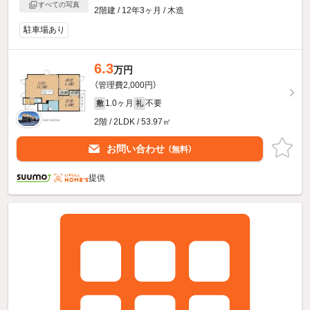
すべての写真
2階建 / 12年3ヶ月 / 木造
駐車場あり
6.3
万円
（管理費2,000円）
1.0ヶ月
不要
敷
礼
2階 / 2LDK / 53.97㎡
お問い合わせ
（無料）
提供