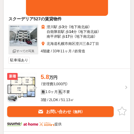
スクーデリア527の賃貸物件
澄川駅 歩
3
分 （地下南北線）
自衛隊前駅 歩
14
分 （地下南北線）
南平岸駅 歩
17
分 （地下南北線）
北海道札幌市南区澄川三条2丁目
4階建 / 33年11ヶ月 / 鉄骨造
すべての写真
駐車場あり
5.8
新着
万円
（管理費3,000円）
1.0ヶ月
不要
敷
礼
3階 / 2LDK / 51.13㎡
お問い合わせ
（無料）
提供