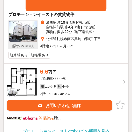
プロモーションイーストの賃貸物件
澄川駅 歩
19
分 （地下南北線）
自衛隊前駅 歩
4
分 （地下南北線）
真駒内駅 歩
20
分 （地下南北線）
北海道札幌市南区真駒内東町1丁目
4階建 / 7年8ヶ月 / RC
すべての写真
駐車場あり
駐輪場あり
6.6
万円
（管理費3,000円）
1.0ヶ月
不要
敷
礼
2階 / 2LDK / 46.2㎡
お問い合わせ
（無料）
提供
プロモーションイーストのすべての部屋を見る