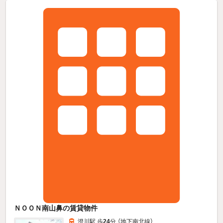
ＮＯＯＮ南山鼻の賃貸物件
澄川駅 歩
24
分 （地下南北線）