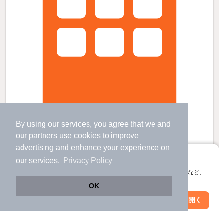
By using our services, you agree that we and
ヴィラ澄川幸の賃貸物件
our
partners
use cookies to improve
澄川駅 歩
3
分 （地下南北線）
advertising and enhance your experience on
自衛隊前駅 歩
15
分 （地下南北線）
南平岸駅 歩
18
分 （地下南北線）
アプリに切り替えて、サクサクお部屋探し
our services.
Privacy Policy
北海道札幌市南区澄川四条2丁目
会員登録なしですぐ使える。マップ検索やお気に入り保存など、
アプリ限定の便利な機能が使えます！
4階建 / 12年4ヶ月 / RC
OK
Web版で続行
すべての写真
アプリを開く
駅・沿線を変更
絞り込み条件を変更
駐車場あり
宅配ボックス