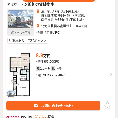
MKガーデン澄川の賃貸物件
澄川駅 歩
7
分 （地下南北線）
自衛隊前駅 歩
9
分 （地下南北線）
南平岸駅 歩
22
分 （地下南北線）
北海道札幌市南区澄川三条4丁目
4階建 / 新築 / RC
すべての写真
駐車場あり
宅配ボックス
8.9
万円
（管理費5,000円）
1.0ヶ月
不要
敷
礼
1階 / 2LDK / 57.48㎡
お問い合わせ
（無料）
提供