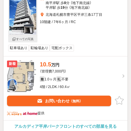
南平岸駅 歩
8
分 （地下南北線）
平岸駅 歩
19
分 （地下南北線）
北海道札幌市豊平区平岸三条17丁目
10階建 / 7年6ヶ月 / RC
すべての写真
駐車場あり
駐輪場あり
宅配ボックス
10.5
新着
万円
（管理費7,000円）
1.0ヶ月
不要
敷
礼
4階 / 2LDK / 60.4㎡
お問い合わせ
（無料）
提供
アルカディア平岸パークフロントのすべての部屋を見る