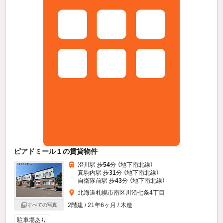
ピアドミール１の賃貸物件
澄川駅 歩
54
分 （地下南北線）
真駒内駅 歩
31
分 （地下南北線）
自衛隊前駅 歩
43
分 （地下南北線）
北海道札幌市南区川沿七条4丁目
2階建 / 21年6ヶ月 / 木造
すべての写真
駐車場あり