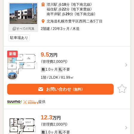
澄川駅 歩
18
分 （地下南北線）
福住駅 歩
22
分 （地下東豊線）
南平岸駅 歩
29
分 （地下南北線）
北海道札幌市豊平区西岡二条5丁目
2階建 / 20年3ヶ月 / 木造
すべての写真
駐車場あり
9.5
新着
万円
（管理費2,000円）
1.0ヶ月
不要
敷
礼
1階 / 2LDK / 81.99㎡
お問い合わせ
（無料）
提供
12.3
万円
（管理費2,000円）
1.0ヶ月
不要
敷
礼