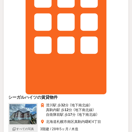
シーガルハイツの賃貸物件
澄川駅 歩
32
分 （地下南北線）
真駒内駅 歩
12
分 （地下南北線）
自衛隊前駅 歩
17
分 （地下南北線）
北海道札幌市南区真駒内曙町4丁目
3階建 / 28年5ヶ月 / 木造
すべての写真