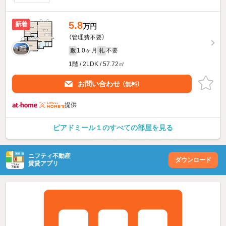
5.8
新着
万円
（管理費不要）
1.0ヶ月
不要
敷
礼
1階 / 2LDK / 57.72㎡
お問い合わせ
（無料）
提供
ピアドミール１のすべての部屋を見る
ニフティ不動産
ダウンロード
賃貸アプリ