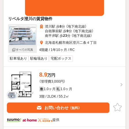
リベルタ澄川の賃貸物件
澄川駅 歩
8
分 （地下南北線）
自衛隊前駅 歩
9
分 （地下南北線）
南平岸駅 歩
23
分 （地下南北線）
北海道札幌市南区澄川二条４丁目
4階建 / 1年10ヶ月 / RC
すべての写真
駐車場あり
駐輪場あり
宅配ボックス
8.9
万円
（管理費3,000円）
1.0ヶ月
1.0ヶ月
敷
礼
3階 / 2LDK / 55.2㎡
お問い合わせ
（無料）
提供