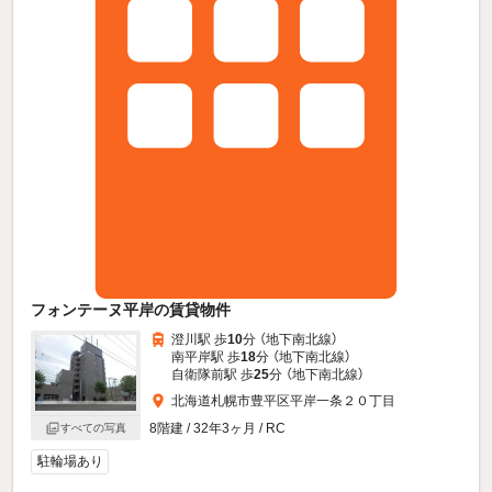
フォンテーヌ平岸の賃貸物件
澄川駅 歩
10
分 （地下南北線）
南平岸駅 歩
18
分 （地下南北線）
自衛隊前駅 歩
25
分 （地下南北線）
北海道札幌市豊平区平岸一条２０丁目
8階建 / 32年3ヶ月 / RC
すべての写真
駐輪場あり