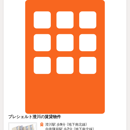
プレシェルト澄川の賃貸物件
澄川駅 歩
9
分 （地下南北線）
自衛隊前駅 歩
7
分 （地下南北線）