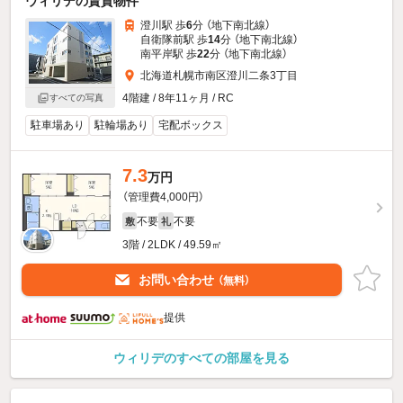
ウィリデの賃貸物件
澄川駅 歩
6
分 （地下南北線）
自衛隊前駅 歩
14
分 （地下南北線）
南平岸駅 歩
22
分 （地下南北線）
北海道札幌市南区澄川二条3丁目
4階建 / 8年11ヶ月 / RC
すべての写真
駐車場あり
駐輪場あり
宅配ボックス
7.3
万円
（管理費4,000円）
不要
不要
敷
礼
3階 / 2LDK / 49.59㎡
お問い合わせ
（無料）
提供
ウィリデのすべての部屋を見る