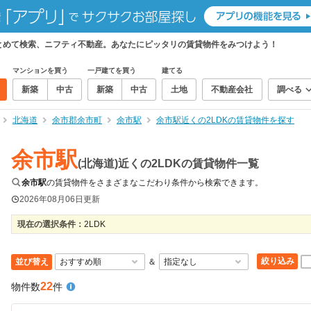
まとめて検索、ニフティ不動産。あなたにピッタリの賃貸物件をみつけよう！
マンションを買う
一戸建てを買う
建てる
新築
中古
新築
中古
土地
不動産会社
調べる
北海道
余市郡余市町
余市駅
余市駅近くの2LDKの賃貸物件を探す
余市駅
(北海道)近くの2LDKの賃貸物件一覧
余市駅
の賃貸物件をさまざまなこだわり条件から検索できます。
2026年08月06日
更新
現在の選択条件：
2LDK
絞り込み
並び替え
＆
22
物件数
件