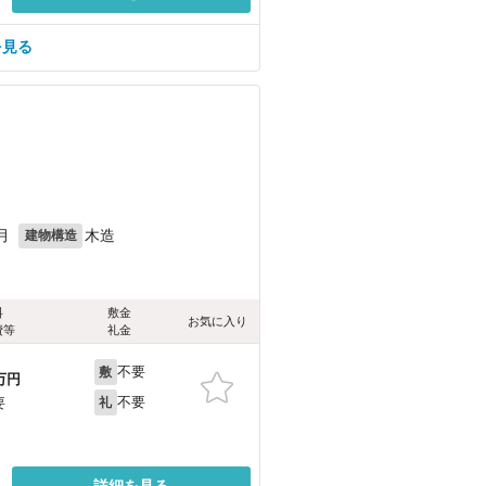
を見る
月
木造
建物構造
料
敷金
お気に入り
費等
礼金
不要
敷
万円
不要
要
礼
詳細を見る