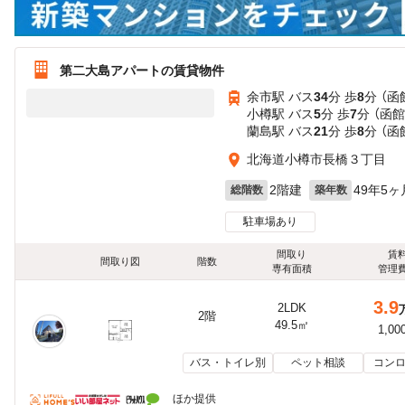
第二大島アパートの賃貸物件
余市駅 バス
34
分 歩
8
分 （函
小樽駅 バス
5
分 歩
7
分 （函館
蘭島駅 バス
21
分 歩
8
分 （函
北海道小樽市長橋３丁目
2階建
49年5ヶ
総階数
築年数
駐車場あり
間取り
賃
間取り図
階数
専有面積
管理
3.9
2LDK
2階
49.5㎡
1,00
バス・トイレ別
ペット相談
コンロ
ほか提供