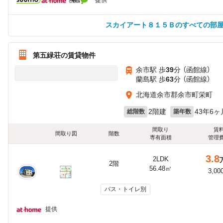
提供
スカイアート８１５Ｂのすべての部
第五緑荘の賃貸物件
余市駅 歩
39
分 （函館線）
蘭島駅 歩
63
分 （函館線）
北海道余市郡余市町栄町
2階建
43年6ヶ
総階数
築年数
間取り
賃
間取り図
階数
専有面積
管理
3.8
2LDK
2階
56.48㎡
3,00
バス・トイレ別
提供