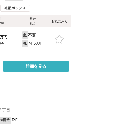
宅配ボックス
料
敷金
お気に入り
費等
礼金
不要
敷
万円
74,500円
0円
礼
詳細を見る
３丁目
RC
物構造