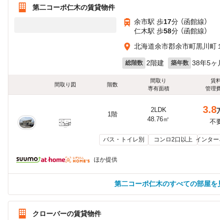
第二コーポ仁木の賃貸物件
余市駅 歩
17
分 （函館線）
仁木駅 歩
58
分 （函館線）
北海道余市郡余市町黒川町
2階建
38年5ヶ
総階数
築年数
間取り
賃
間取り図
階数
専有面積
管理
3.8
2LDK
1階
48.76㎡
不
バス・トイレ別
コンロ2口以上
インター
ほか提供
第二コーポ仁木のすべての部屋を
クローバーの賃貸物件