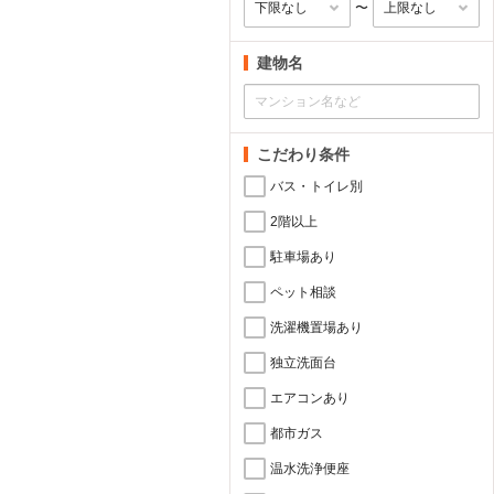
〜
建物名
こだわり条件
バス・トイレ別
2階以上
駐車場あり
ペット相談
洗濯機置場あり
独立洗面台
エアコンあり
都市ガス
温水洗浄便座