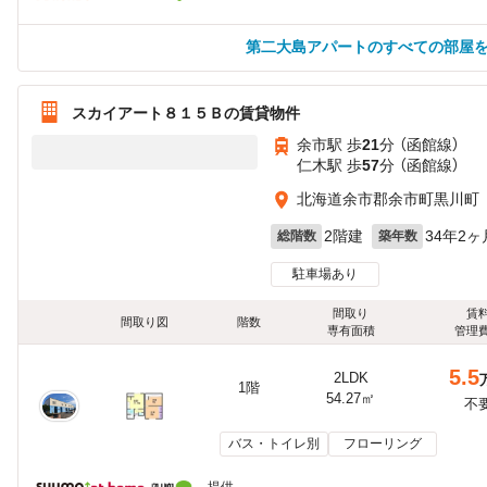
第二大島アパートのすべての部屋
スカイアート８１５Ｂの賃貸物件
余市駅 歩
21
分 （函館線）
仁木駅 歩
57
分 （函館線）
北海道余市郡余市町黒川町
2階建
34年2ヶ
総階数
築年数
駐車場あり
間取り
賃
間取り図
階数
専有面積
管理
5.5
2LDK
1階
54.27㎡
不
バス・トイレ別
フローリング