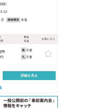
館線）
-12
ヶ月
木造
建物構造
料
敷金
お気に入り
費等
礼金
不要
敷
万円
不要
0円
礼
詳細を見る
る