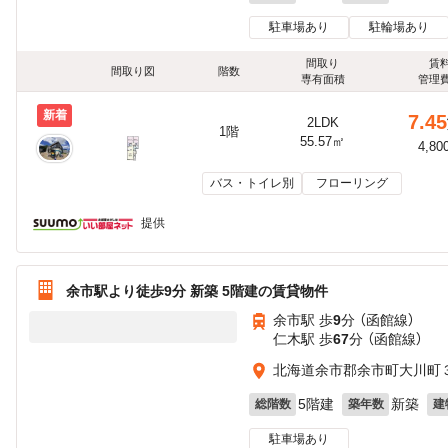
駐車場あり
駐輪場あり
間取り
賃
間取り図
階数
専有面積
管理
新着
7.45
2LDK
1階
55.57㎡
4,80
バス・トイレ別
フローリング
提供
余市駅より徒歩9分 新築 5階建の賃貸物件
余市駅 歩
9
分 （函館線）
仁木駅 歩
67
分 （函館線）
北海道余市郡余市町大川町
5階建
新築
総階数
築年数
建
駐車場あり