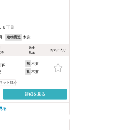
１６丁目
月
木造
建物構造
料
敷金
お気に入り
費等
礼金
不要
敷
万円
不要
要
礼
ネット対応
詳細を見る
見る