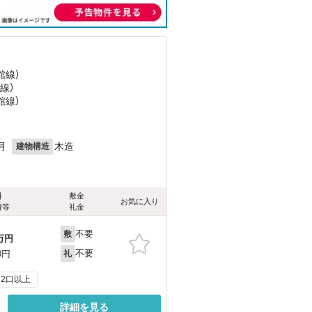
館線）
線）
館線）
月
木造
建物構造
料
敷金
お気に入り
費等
礼金
不要
敷
万円
不要
0円
礼
2口以上
詳細を見る