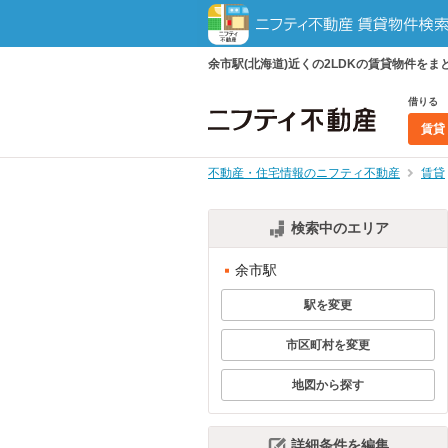
余市駅(北海道)近くの2LDKの賃貸物件を
借りる
賃貸
不動産・住宅情報のニフティ不動産
賃貸
検索中のエリア
余市駅
駅を変更
市区町村を変更
地図から探す
詳細条件を編集