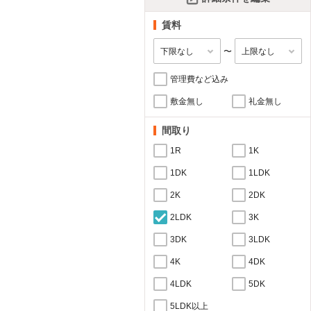
賃料
〜
管理費など込み
敷金無し
礼金無し
間取り
1R
1K
1DK
1LDK
2K
2DK
2LDK
3K
3DK
3LDK
4K
4DK
4LDK
5DK
5LDK以上