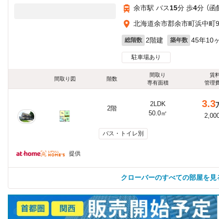
余市駅 バス
15
分 歩
4
分 （函
北海道余市郡余市町浜中町93
2階建
45年10
総階数
築年数
駐車場あり
間取り
賃
間取り図
階数
専有面積
管理
3.3
2LDK
2階
50.0㎡
2,00
バス・トイレ別
提供
クローバーのすべての部屋を見