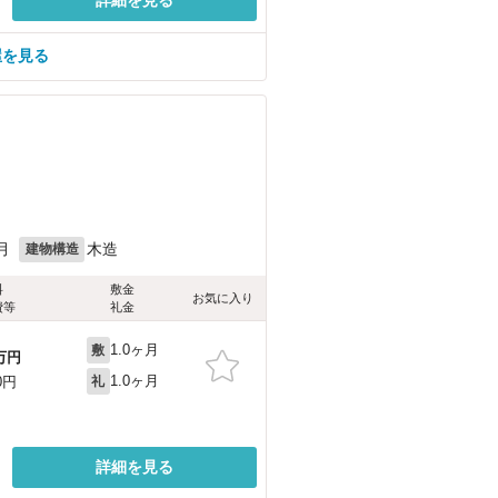
屋を見る
月
木造
建物構造
料
敷金
お気に入り
費等
礼金
1.0ヶ月
敷
万円
1.0ヶ月
0円
礼
詳細を見る