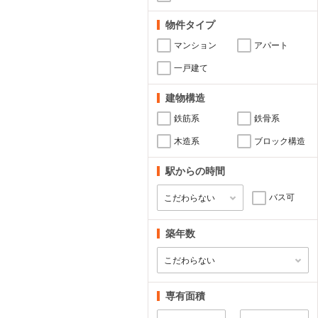
物件タイプ
マンション
アパート
一戸建て
建物構造
鉄筋系
鉄骨系
木造系
ブロック構造
駅からの時間
バス可
築年数
専有面積