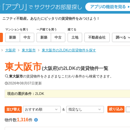
索、ニフティ不動産。あなたにピッタリの賃貸物件をみつけよう！
マンションを買う
一戸建てを買う
建てる
新築
中古
新築
中古
土地
不動産会社
調べる
大阪府
東大阪市
東大阪市の2LDKの賃貸物件を探す
東大阪市
(大阪府)の2LDKの賃貸物件一覧
東大阪市
の賃貸物件をさまざまなこだわり条件から検索できます。
2026年08月07日
更新
現在の選択条件：
2LDK
絞り込み
並び替え
＆
1,316
物件数
件