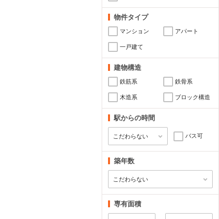
物件タイプ
マンション
アパート
一戸建て
建物構造
鉄筋系
鉄骨系
木造系
ブロック構造
駅からの時間
バス可
築年数
専有面積