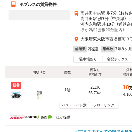
ポプルスの賃貸物件
高井田中央駅 歩
7
分 （おお
高井田駅 歩
7
分 （中央線）
河内永和駅 歩
19
分 （近鉄奈
ほか2駅（徒歩20分圏内）
大阪府東大阪市西堤楠町３
2階建
7年8ヶ
総階数
築年数
駐車場あり
宅配ボックス
間取り
賃
間取り図
階数
専有面積
管理
新着
10
2LDK
1階
56.79㎡
4,10
バス・トイレ別
フローリング
ほか提供
ポプルスのすべての部屋を見