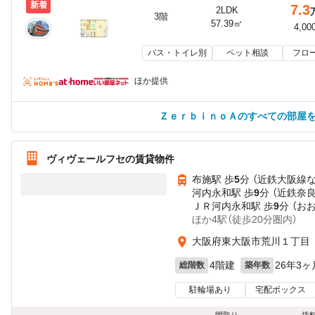
新着
7.3
2LDK
3階
57.39㎡
4,00
バス・トイレ別
ペット相談
フロ
ほか提供
ＺｅｒｂｉｎｏＡのすべての部屋
ヴィヴェールフセの賃貸物件
布施駅 歩
5
分 （近鉄大阪線
河内永和駅 歩
9
分 （近鉄奈
ＪＲ河内永和駅 歩
9
分 （お
ほか4駅（徒歩20分圏内）
大阪府東大阪市荒川１丁目
4階建
26年3ヶ
総階数
築年数
駐輪場あり
宅配ボックス
間取り
賃