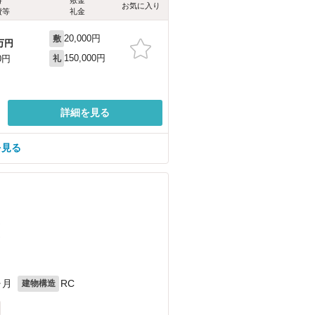
お気に入り
費等
礼金
20,000円
敷
万円
150,000円
0円
礼
詳細を見る
を見る
）
）
ヶ月
RC
建物構造