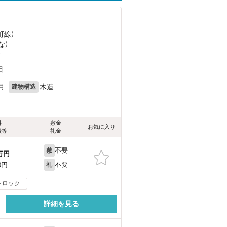
町線）
な）
）
目
月
木造
建物構造
料
敷金
お気に入り
費等
礼金
不要
敷
万円
不要
0円
礼
トロック
詳細を見る