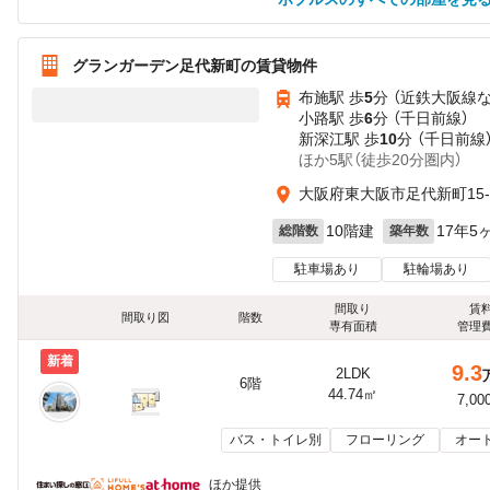
グランガーデン足代新町の賃貸物件
布施駅 歩
5
分 （近鉄大阪線
小路駅 歩
6
分 （千日前線）
新深江駅 歩
10
分 （千日前線
ほか5駅（徒歩20分圏内）
大阪府東大阪市足代新町15-
10階建
17年5
総階数
築年数
駐車場あり
駐輪場あり
間取り
賃
間取り図
階数
専有面積
管理
新着
9.3
2LDK
6階
44.74㎡
7,00
バス・トイレ別
フローリング
オー
ほか提供