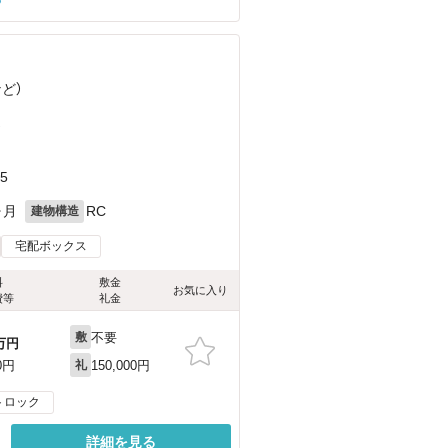
など
）
）
5
ヶ月
RC
建物構造
宅配ボックス
料
敷金
お気に入り
費等
礼金
不要
敷
万円
150,000円
0円
礼
トロック
詳細を見る