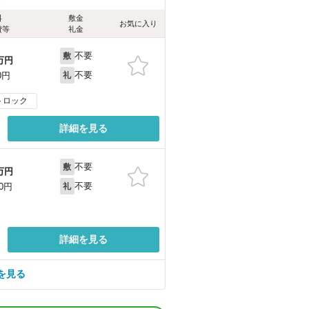
料
敷金
お気に入り
費等
礼金
不要
敷
万円
不要
0円
礼
トロック
詳細を見る
不要
敷
万円
不要
00円
礼
詳細を見る
を見る