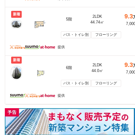
新着
9.3
2LDK
5階
44.74㎡
7,00
バス・トイレ別
フローリング
提供
新着
9.3
2LDK
6階
44.0㎡
7,00
バス・トイレ別
フローリング
提供