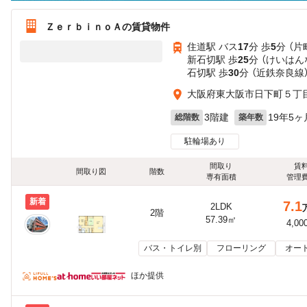
ＺｅｒｂｉｎｏＡの賃貸物件
住道駅 バス
17
分 歩
5
分 （片
新石切駅 歩
25
分 （けいはん
石切駅 歩
30
分 （近鉄奈良線
大阪府東大阪市日下町５丁
3階建
19年5ヶ
総階数
築年数
駐輪場あり
間取り
賃
間取り図
階数
専有面積
管理
新着
7.1
2LDK
2階
57.39㎡
4,00
バス・トイレ別
フローリング
オー
ほか提供