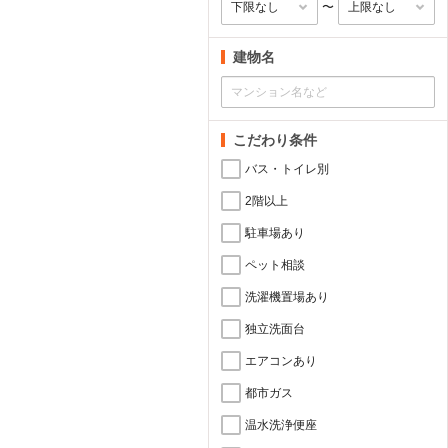
〜
建物名
こだわり条件
バス・トイレ別
2階以上
駐車場あり
ペット相談
洗濯機置場あり
独立洗面台
エアコンあり
都市ガス
温水洗浄便座