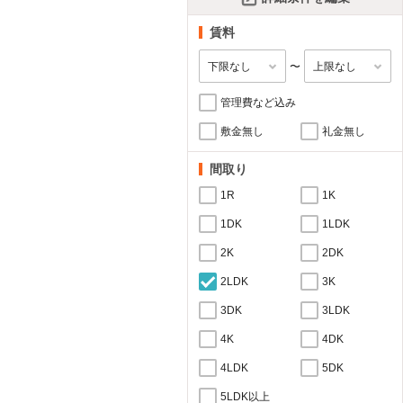
賃料
〜
管理費など込み
敷金無し
礼金無し
間取り
1R
1K
1DK
1LDK
2K
2DK
2LDK
3K
3DK
3LDK
4K
4DK
4LDK
5DK
5LDK以上