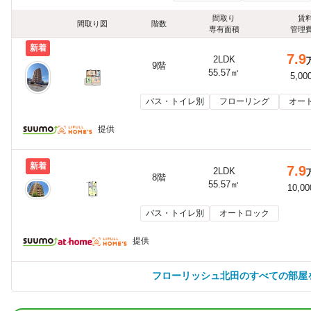
間取り
賃
間取り図
階数
専有面積
管理
新着
7.9
2LDK
9階
55.57㎡
5,00
バス・トイレ別
フローリング
オー
提供
新着
7.9
2LDK
8階
55.57㎡
10,0
バス・トイレ別
オートロック
提供
フローリッシュ北田のすべての部屋