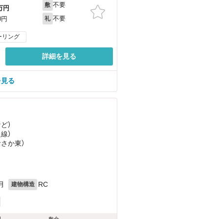
不要
敷
万円
不要
0円
礼
ーリング
詳細を見る
を見る
など
）
良線）
おさか東）
月
RC
建物構造
料
敷金