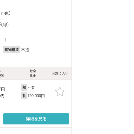
さか東）
良線）
丁目
月
木造
建物構造
料
敷金
お気に入り
費等
礼金
不要
敷
万円
120,000円
0円
礼
詳細を見る
る