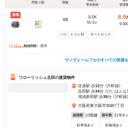
間取り図
階数
専有面積
管理
新着
6.9
2LDK
4階
55.3㎡
9,00
バス・トイレ別
オートロック
提供
ヴィヴェールフセのすべての部屋
フローリッシュ北田の賃貸物件
住道駅 歩
12
分 （片町線）
吉田駅 歩
34
分 （けいはんな
鴻池新田駅 歩
36
分 （片町線
大阪府東大阪市加納7丁目
10階建
31年8
総階数
築年数
駐車場あり
駐輪場あり