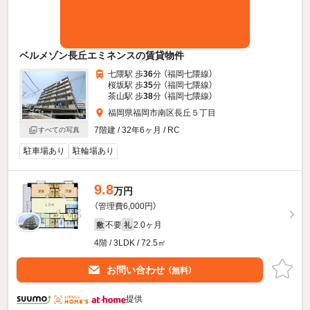
ベルメゾン長丘エミネンスの賃貸物件
七隈駅 歩
36
分 （福岡七隈線）
桜坂駅 歩
35
分 （福岡七隈線）
茶山駅 歩
38
分 （福岡七隈線）
福岡県福岡市南区長丘５丁目
7階建 / 32年6ヶ月 / RC
すべての写真
駐車場あり
駐輪場あり
9.8
万円
（管理費6,000円）
不要
2.0ヶ月
敷
礼
4階 / 3LDK / 72.5㎡
お問い合わせ
（無料）
提供