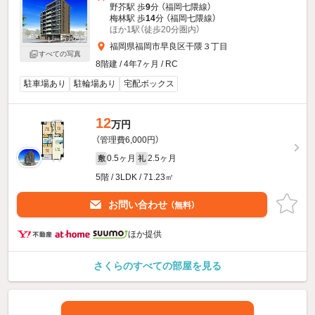
野芥駅 歩
9
分 （福岡七隈線）
梅林駅 歩
14
分 （福岡七隈線）
ほか1駅（徒歩20分圏内）
福岡県福岡市早良区干隈３丁目
すべての写真
8階建 / 4年7ヶ月 / RC
駐車場あり
駐輪場あり
宅配ボックス
12
万円
（管理費6,000円）
0.5ヶ月
2.5ヶ月
敷
礼
5階 / 3LDK / 71.23㎡
お問い合わせ
（無料）
ほか提供
さくらのすべての部屋を見る