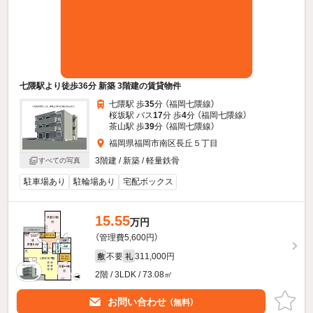
七隈駅より徒歩36分 新築 3階建の賃貸物件
七隈駅 歩
35
分 （福岡七隈線）
桜坂駅 バス
17
分 歩
4
分 （福岡七隈線）
茶山駅 歩
39
分 （福岡七隈線）
福岡県福岡市南区長丘５丁目
3階建 / 新築 / 軽量鉄骨
すべての写真
駐車場あり
駐輪場あり
宅配ボックス
15.55
万円
（管理費5,600円）
不要
311,000円
敷
礼
2階 / 3LDK / 73.08㎡
お問い合わせ
（無料）