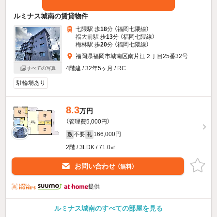
ルミナス城南の賃貸物件
七隈駅 歩
18
分 （福岡七隈線）
福大前駅 歩
13
分 （福岡七隈線）
梅林駅 歩
20
分 （福岡七隈線）
福岡県福岡市城南区南片江２丁目25番32号
4階建 / 32年5ヶ月 / RC
すべての写真
駐輪場あり
8.3
万円
（管理費5,000円）
不要
166,000円
敷
礼
2階 / 3LDK / 71.0㎡
お問い合わせ
（無料）
提供
ルミナス城南のすべての部屋を見る