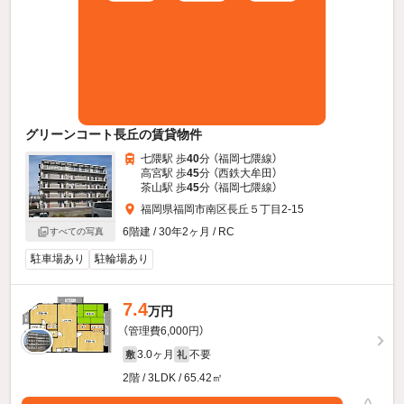
グリーンコート長丘の賃貸物件
七隈駅 歩
40
分 （福岡七隈線）
高宮駅 歩
45
分 （西鉄大牟田）
茶山駅 歩
45
分 （福岡七隈線）
福岡県福岡市南区長丘５丁目2-15
6階建 / 30年2ヶ月 / RC
すべての写真
駐車場あり
駐輪場あり
7.4
万円
（管理費6,000円）
3.0ヶ月
不要
敷
礼
2階 / 3LDK / 65.42㎡