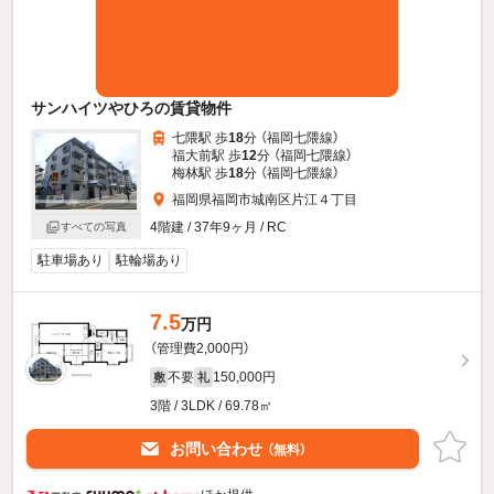
サンハイツやひろの賃貸物件
七隈駅 歩
18
分 （福岡七隈線）
福大前駅 歩
12
分 （福岡七隈線）
梅林駅 歩
18
分 （福岡七隈線）
福岡県福岡市城南区片江４丁目
4階建 / 37年9ヶ月 / RC
すべての写真
駐車場あり
駐輪場あり
7.5
万円
（管理費2,000円）
不要
150,000円
敷
礼
3階 / 3LDK / 69.78㎡
お問い合わせ
（無料）