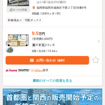
ほか1駅（徒歩20分圏内）
福岡県福岡市城南区干隈２丁目58番6号
すべての写真
8階建 / 16年5ヶ月 / RC
駐輪場あり
宅配ボックス
9.5
万円
（管理費5,000円）
不要
2.5ヶ月
敷
礼
6階 / 3LDK / 73.44㎡
お問い合わせ
（無料）
提供
麟館のすべての部屋を見る