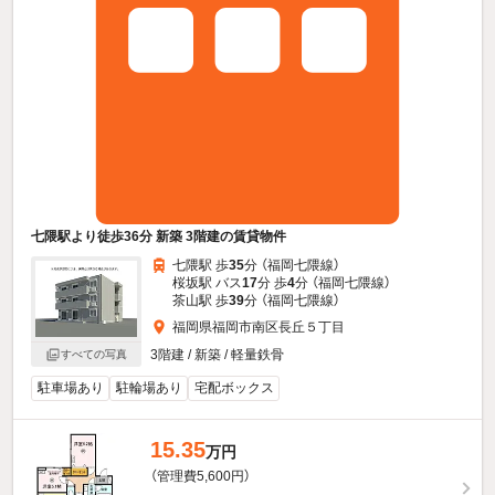
七隈駅より徒歩36分 新築 3階建の賃貸物件
七隈駅 歩
35
分 （福岡七隈線）
桜坂駅 バス
17
分 歩
4
分 （福岡七隈線）
茶山駅 歩
39
分 （福岡七隈線）
福岡県福岡市南区長丘５丁目
3階建 / 新築 / 軽量鉄骨
すべての写真
駐車場あり
駐輪場あり
宅配ボックス
15.35
万円
（管理費5,600円）