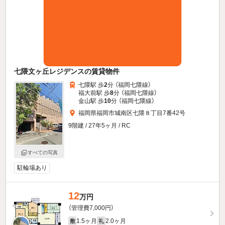
七隈文ヶ丘レジデンスの賃貸物件
七隈駅 歩
2
分 （福岡七隈線）
福大前駅 歩
8
分 （福岡七隈線）
金山駅 歩
10
分 （福岡七隈線）
福岡県福岡市城南区七隈８丁目7番42号
9階建 / 27年5ヶ月 / RC
すべての写真
駐輪場あり
12
万円
（管理費7,000円）
1.5ヶ月
2.0ヶ月
敷
礼