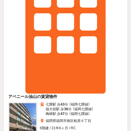
アベニール油山の賃貸物件
七隈駅 歩
43
分 （福岡七隈線）
福大前駅 歩
36
分 （福岡七隈線）
梅林駅 歩
47
分 （福岡七隈線）
福岡県福岡市南区桧原６丁目
6階建 / 31年6ヶ月 / RC