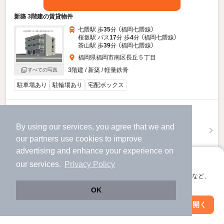
新築 3階建の賃貸物件
七隈駅 歩
35
分 （福岡七隈線）
桜坂駅 バス
17
分 歩
4
分 （福岡七隈線）
茶山駅 歩
39
分 （福岡七隈線）
福岡県福岡市南区長丘５丁目
3階建 / 新築 / 軽量鉄骨
すべての写真
駐車場あり
駐輪場あり
宅配ボックス
15.75
万円
（管理費5,600円）
By using our services, you agree that we and
不要
315,000円
our
partners
use cookies to improve
敷
礼
advertising and enhance your experience on
3階 / 3LDK / 73.08㎡
アプリに切り替えて、サクサクお部屋探し
our services.
Privacy Policy
お問い合わせ
（無料）
会員登録なしですぐ使える。マップ検索やお気に入り保存など、
アプリ限定の便利な機能が使えます！
OK
ほか提供
Web版で続行
アプリを開く
駅・沿線を変更
絞り込み条件を変更
他の人はこんな条件で絞り込んでいます！