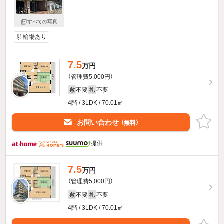
すべての写真
駐輪場あり
7.5
万円
（管理費5,000円）
不要
不要
敷
礼
4階 / 3LDK / 70.01㎡
お問い合わせ
（無料）
提供
7.5
万円
（管理費5,000円）
不要
不要
敷
礼
4階 / 3LDK / 70.01㎡