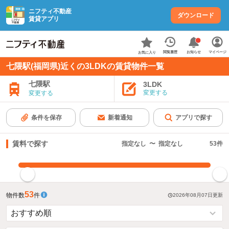
ニフティ不動産
ダウンロード
賃貸アプリ
お知らせ
閲覧履歴
マイページ
お気に入り
七隈駅(福岡県)近くの3LDKの賃貸物件一覧
七隈駅
3LDK
変更する
変更する
条件を保存
新着通知
アプリで探す
賃料で探す
指定なし
〜
指定なし
53
件
指定した賃料で絞り込む
53
物件数
件
2026年08月07日
更新