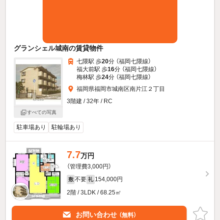
グランシェル城南の賃貸物件
七隈駅 歩
20
分 （福岡七隈線）
福大前駅 歩
16
分 （福岡七隈線）
梅林駅 歩
24
分 （福岡七隈線）
福岡県福岡市城南区南片江２丁目
3階建 / 32年 / RC
すべての写真
駐車場あり
駐輪場あり
7.7
万円
（管理費3,000円）
不要
154,000円
敷
礼
2階 / 3LDK / 68.25㎡
お問い合わせ
（無料）