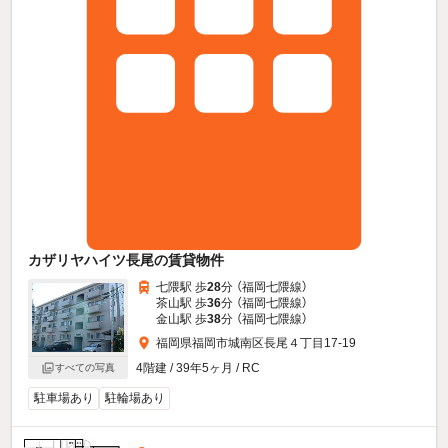
カザリヤハイツ長尾の賃貸物件
七隈駅 歩
28
分 （福岡七隈線）
茶山駅 歩
36
分 （福岡七隈線）
金山駅 歩
38
分 （福岡七隈線）
福岡県福岡市城南区長尾４丁目17-19
4階建 / 39年5ヶ月 / RC
すべての写真
駐車場あり
駐輪場あり