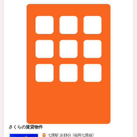
さくらの賃貸物件
七隈駅 歩
15
分 （福岡七隈線）