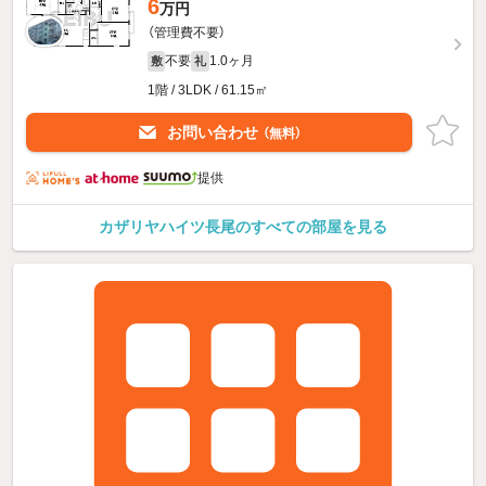
6
万円
（管理費不要）
不要
1.0ヶ月
敷
礼
1階 / 3LDK / 61.15㎡
お問い合わせ
（無料）
提供
カザリヤハイツ長尾のすべての部屋を見る