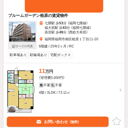
ブルームガーデン桧原の賃貸物件
七隈駅 歩
53
分 （福岡七隈線）
福大前駅 歩
43
分 （福岡七隈線）
高宮駅 歩
49
分 （西鉄大牟田）
福岡県福岡市南区桧原１丁目11-20
6階建 / 25年2ヶ月 / RC
すべての写真
駐車場あり
駐輪場あり
宅配ボックス
11
万円
（管理費5,000円）
不要
不要
敷
礼
4階 / 3LDK / 73.11㎡
お問い合わせ
（無料）