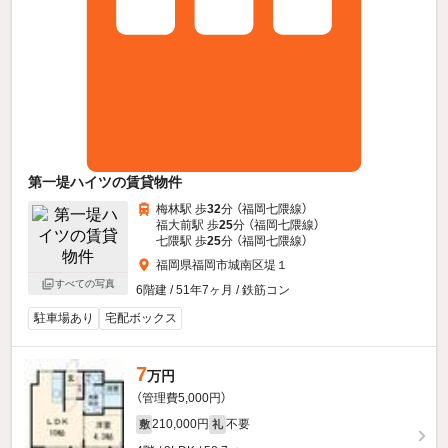
第一堤ハイツの賃貸物件
梅林駅 歩
32
分 （福岡七隈線）
福大前駅 歩
25
分 （福岡七隈線）
七隈駅 歩
25
分 （福岡七隈線）
福岡県福岡市城南区堤１
すべての写真
6階建 / 51年7ヶ月 / 鉄筋コン
駐車場あり
宅配ボックス
7
万円
（管理費5,000円）
210,000円
不要
敷
礼