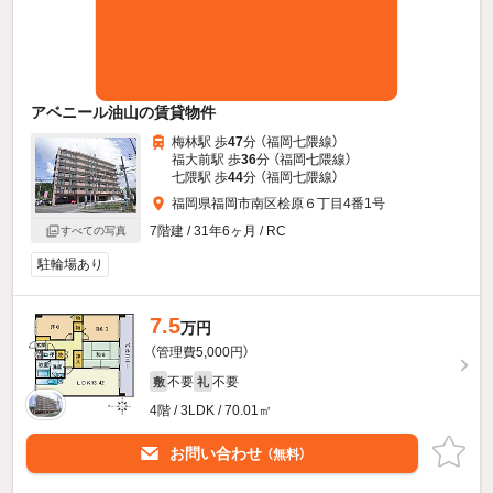
アベニール油山の賃貸物件
梅林駅 歩
47
分 （福岡七隈線）
福大前駅 歩
36
分 （福岡七隈線）
七隈駅 歩
44
分 （福岡七隈線）
福岡県福岡市南区桧原６丁目4番1号
7階建 / 31年6ヶ月 / RC
すべての写真
駐輪場あり
7.5
万円
（管理費5,000円）
不要
不要
敷
礼
4階 / 3LDK / 70.01㎡
お問い合わせ
（無料）