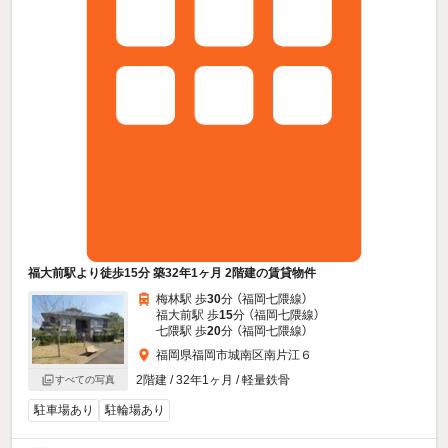
福大前駅より徒歩15分 築32年1ヶ月 2階建の賃貸物件
梅林駅 歩
30
分 （福岡七隈線）
福大前駅 歩
15
分 （福岡七隈線）
七隈駅 歩
20
分 （福岡七隈線）
福岡県福岡市城南区南片江６
2階建 / 32年1ヶ月 / 軽量鉄骨
すべての写真
駐車場あり
駐輪場あり