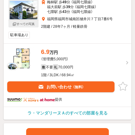
梅林駅 歩
49
分 （福岡七隈線）
福大前駅 歩
39
分 （福岡七隈線）
七隈駅 歩
43
分 （福岡七隈線）
福岡県福岡市城南区樋井川７丁目7番6号
すべての写真
2階建 / 28年7ヶ月 / 軽量鉄骨
駐車場あり
6.9
万円
（管理費5,000円）
不要
70,000円
敷
礼
1階 / 3LDK / 68.94㎡
お問い合わせ
（無料）
提供
ラ・マンダリーヌＡのすべての部屋を見る