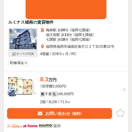
ルミナス城南の賃貸物件
梅林駅 歩
20
分 （福岡七隈線）
福大前駅 歩
13
分 （福岡七隈線）
七隈駅 歩
18
分 （福岡七隈線）
福岡県福岡市城南区南片江２丁目25番32号
4階建 / 32年5ヶ月 / RC
すべての写真
駐輪場あり
8.3
万円
（管理費5,000円）
不要
166,000円
敷
礼
2階 / 3LDK / 71.0㎡
お問い合わせ
（無料）
提供