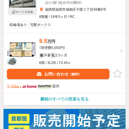
ほか1駅（徒歩20分圏内）
福岡県福岡市城南区干隈２丁目58番6号
すべての写真
8階建 / 16年5ヶ月 / RC
駐輪場あり
宅配ボックス
9.5
万円
（管理費5,000円）
不要
2.5ヶ月
敷
礼
6階 / 3LDK / 73.44㎡
お問い合わせ
（無料）
提供
麟館のすべての部屋を見る