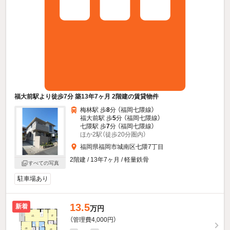
福大前駅より徒歩7分 築13年7ヶ月 2階建の賃貸物件
梅林駅 歩
8
分 （福岡七隈線）
福大前駅 歩
5
分 （福岡七隈線）
七隈駅 歩
7
分 （福岡七隈線）
ほか2駅（徒歩20分圏内）
福岡県福岡市城南区七隈7丁目
2階建 / 13年7ヶ月 / 軽量鉄骨
すべての写真
駐車場あり
13.5
新着
万円
（管理費4,000円）