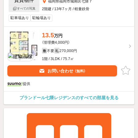
福岡県福岡市城南区七隈７
すべての写真
2階建 / 13年7ヶ月 / 軽量鉄骨
駐車場あり
駐輪場あり
13.5
万円
（管理費4,000円）
不要
270,000円
敷
礼
1階 / 3LDK / 75.7㎡
お問い合わせ
（無料）
提供
プランドール七隈レジデンスのすべての部屋を見る