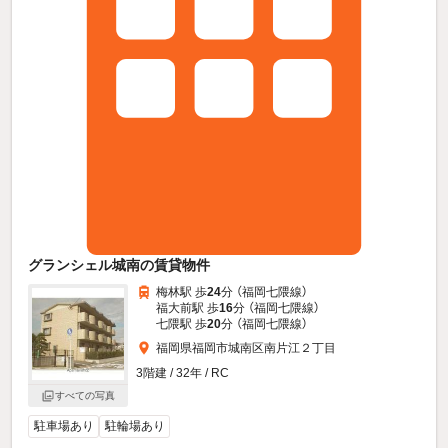
グランシェル城南の賃貸物件
梅林駅 歩
24
分 （福岡七隈線）
福大前駅 歩
16
分 （福岡七隈線）
七隈駅 歩
20
分 （福岡七隈線）
福岡県福岡市城南区南片江２丁目
3階建 / 32年 / RC
すべての写真
駐車場あり
駐輪場あり