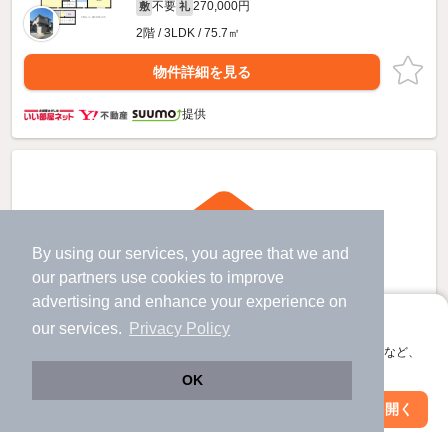
不要
270,000円
敷
礼
2階 / 3LDK / 75.7㎡
物件詳細を見る
提供
By using our services, you agree that we and
our
partners
use cookies to improve
advertising and enhance your experience on
アプリに切り替えて、サクサクお部屋探し
our services.
Privacy Policy
会員登録なしですぐ使える。マップ検索やお気に入り保存など、
アプリ限定の便利な機能が使えます！
OK
Web版で続行
アプリを開く
駅・沿線を変更
絞り込み条件を変更