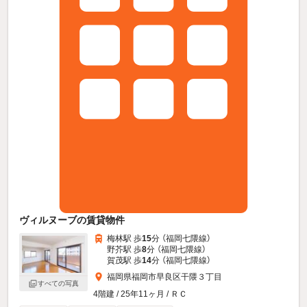
ヴィルヌーブの賃貸物件
梅林駅 歩
15
分 （福岡七隈線）
野芥駅 歩
8
分 （福岡七隈線）
賀茂駅 歩
14
分 （福岡七隈線）
福岡県福岡市早良区干隈３丁目
すべての写真
4階建 / 25年11ヶ月 / ＲＣ