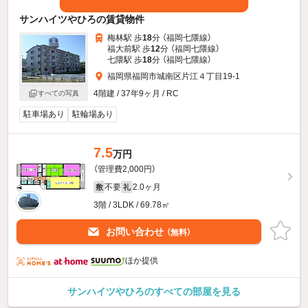
サンハイツやひろの賃貸物件
梅林駅 歩
18
分 （福岡七隈線）
福大前駅 歩
12
分 （福岡七隈線）
七隈駅 歩
18
分 （福岡七隈線）
福岡県福岡市城南区片江４丁目19-1
4階建 / 37年9ヶ月 / RC
すべての写真
駐車場あり
駐輪場あり
7.5
万円
（管理費2,000円）
不要
2.0ヶ月
敷
礼
3階 / 3LDK / 69.78㎡
お問い合わせ
（無料）
ほか提供
サンハイツやひろのすべての部屋を見る