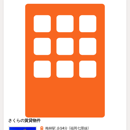
さくらの賃貸物件
梅林駅 歩
14
分 （福岡七隈線）