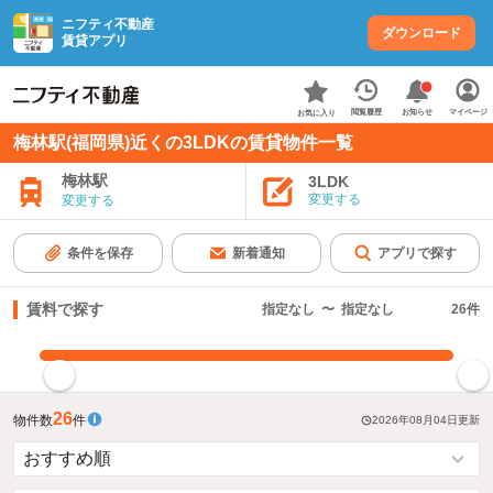
ニフティ不動産
ダウンロード
賃貸アプリ
お知らせ
閲覧履歴
マイページ
お気に入り
梅林駅(福岡県)近くの3LDKの賃貸物件一覧
梅林駅
3LDK
変更する
変更する
条件を保存
新着通知
アプリで探す
賃料で探す
指定なし
〜
指定なし
26
件
指定した賃料で絞り込む
26
物件数
件
2026年08月04日
更新