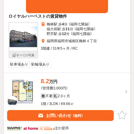
ロイヤルハーベストの賃貸物件
梅林駅 歩
4
分 （福岡七隈線）
福大前駅 歩
11
分 （福岡七隈線）
野芥駅 歩
12
分 （福岡七隈線）
福岡県福岡市城南区梅林４丁目
3階建 / 31年5ヶ月 / RC
すべての写真
駐車場あり
駐輪場あり
8.2
万円
（管理費3,000円）
不要
2.0ヶ月
敷
礼
1階 / 3LDK / 69.66㎡
お問い合わせ
（無料）
ほか提供