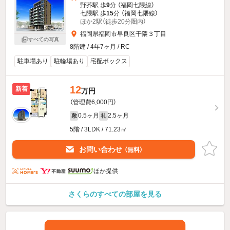
野芥駅 歩
9
分 （福岡七隈線）
七隈駅 歩
15
分 （福岡七隈線）
ほか2駅（徒歩20分圏内）
福岡県福岡市早良区干隈３丁目
すべての写真
8階建 / 4年7ヶ月 / RC
駐車場あり
駐輪場あり
宅配ボックス
12
新着
万円
（管理費6,000円）
0.5ヶ月
2.5ヶ月
敷
礼
5階 / 3LDK / 71.23㎡
お問い合わせ
（無料）
ほか提供
さくらのすべての部屋を見る