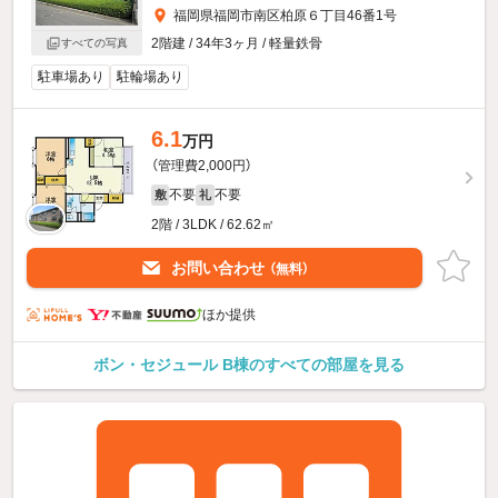
福岡県福岡市南区柏原６丁目46番1号
2階建 / 34年3ヶ月 / 軽量鉄骨
すべての写真
駐車場あり
駐輪場あり
6.1
万円
（管理費2,000円）
不要
不要
敷
礼
2階 / 3LDK / 62.62㎡
お問い合わせ
（無料）
ほか提供
ボン・セジュール B棟のすべての部屋を見る