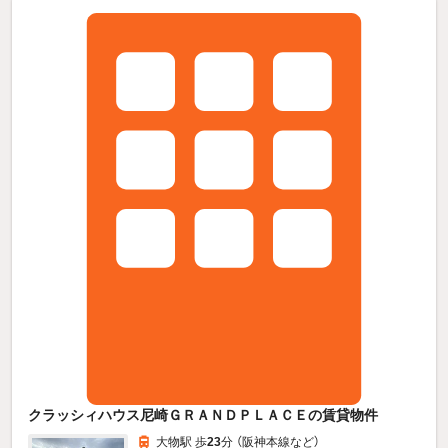
クラッシィハウス尼崎ＧＲＡＮＤＰＬＡＣＥの賃貸物件
大物駅 歩
23
分 （阪神本線
など
）