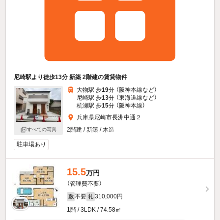
尼崎駅より徒歩13分 新築 2階建の賃貸物件
大物駅 歩
19
分 （阪神本線
など
）
尼崎駅 歩
13
分 （東海道線
など
）
杭瀬駅 歩
15
分 （阪神本線）
兵庫県尼崎市長洲中通２
2階建 / 新築 / 木造
すべての写真
駐車場あり
15.5
万円
（管理費不要）
不要
310,000円
敷
礼
1階 / 3LDK / 74.58㎡