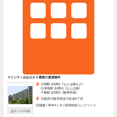
マイシティおおさか３番館の賃貸物件
大物駅 歩
14
分 （なんば線
など
）
出来島駅 歩
15
分 （なんば線）
千船駅 歩
15
分 （阪神本線）
大阪府大阪市西淀川区佃5丁目
15階建 / 38年4ヶ月 / 鉄骨鉄筋コンクリート
すべての写真