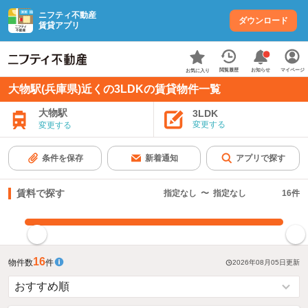
ニフティ不動産
ダウンロード
賃貸アプリ
お知らせ
閲覧履歴
マイページ
お気に入り
大物駅(兵庫県)近くの3LDKの賃貸物件一覧
大物駅
3LDK
変更する
変更する
条件を保存
新着通知
アプリで探す
賃料で探す
指定なし
〜
指定なし
16
件
指定した賃料で絞り込む
16
物件数
件
2026年08月05日
更新