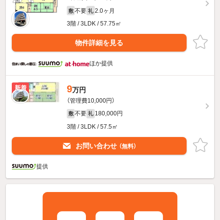
不要
2.0ヶ月
敷
礼
3階 / 3LDK / 57.75㎡
物件詳細を見る
ほか提供
9
新着
万円
（管理費10,000円）
不要
180,000円
敷
礼
3階 / 3LDK / 57.5㎡
お問い合わせ
（無料）
提供