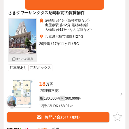
さきタワーサンクタス尼崎駅前の賃貸物件
尼崎駅 歩
4
分 （阪神本線
など
）
出屋敷駅 歩
12
分 （阪神本線）
大物駅 歩
17
分 （なんば線
など
）
兵庫県尼崎市御園町27-3
29階建 / 17年11ヶ月 / RC
すべての写真
駐車場あり
宅配ボックス
18
万円
（管理費不要）
180,000円
360,000円
敷
礼
12階 / 3LDK / 68.91㎡
お問い合わせ
（無料）