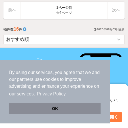
1ページ目
前へ
次へ
全1ページ
16
物件数
件
2026年08月05日
更新
アプリなら
By using our services, you agree that we and
ページ移動なし
で
our
partners
use cookies to improve
物件をサクサク探せる！
advertising and enhance your experience on
アプリに切り替えて、サクサクお部屋探し
our services.
Privacy Policy
会員登録なしですぐ使える。マップ検索やお気に入り保存など、
アプリをダウンロード
アプリ限定の便利な機能が使えます！
OK
Web版で続行
アプリを開く
駅・沿線を変更
絞り込み条件を変更
条件を変えて候補の物件を増やそう！