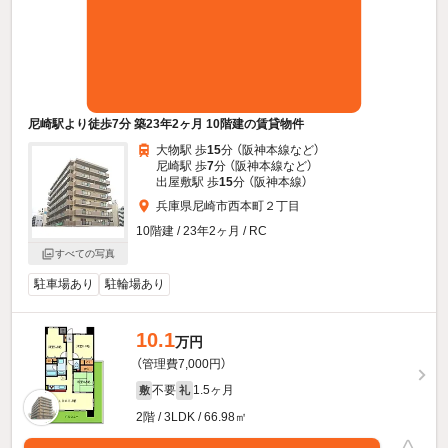
尼崎駅より徒歩7分 築23年2ヶ月 10階建の賃貸物件
大物駅 歩
15
分 （阪神本線
など
）
尼崎駅 歩
7
分 （阪神本線
など
）
出屋敷駅 歩
15
分 （阪神本線）
兵庫県尼崎市西本町２丁目
10階建 / 23年2ヶ月 / RC
すべての写真
駐車場あり
駐輪場あり
10.1
万円
（管理費7,000円）
不要
1.5ヶ月
敷
礼
2階 / 3LDK / 66.98㎡