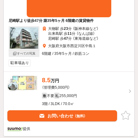
尼崎駅より徒歩47分 築35年5ヶ月 6階建の賃貸物件
大物駅 歩
23
分 （阪神本線
など
）
出来島駅 歩
11
分 （なんば線）
尼崎駅 歩
47
分 （東海道線
など
）
大阪府大阪市西淀川区中島１
6階建 / 35年5ヶ月 / 鉄筋コン
すべての写真
駐車場あり
8.5
万円
（管理費5,000円）
不要
255,000円
敷
礼
3階 / 3LDK / 70.0㎡
お問い合わせ
（無料）
提供