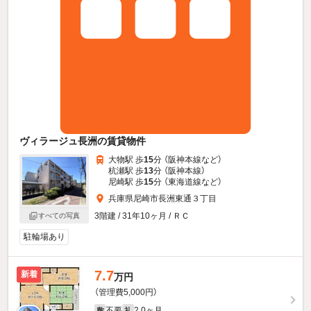
ヴィラージュ長洲の賃貸物件
大物駅 歩
15
分 （阪神本線
など
）
杭瀬駅 歩
13
分 （阪神本線）
尼崎駅 歩
15
分 （東海道線
など
）
兵庫県尼崎市長洲東通３丁目
3階建 / 31年10ヶ月 / ＲＣ
すべての写真
駐輪場あり
7.7
新着
万円
（管理費5,000円）
不要
2.0ヶ月
敷
礼