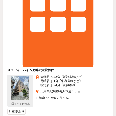
メロディーハイム尼崎の賃貸物件
大物駅 歩
22
分 （阪神本線
など
）
尼崎駅 歩
1
分 （東海道線
など
）
杭瀬駅 歩
24
分 （阪神本線）
兵庫県尼崎市長洲本通１丁目
11階建 / 27年6ヶ月 / RC
すべての写真
駐車場あり