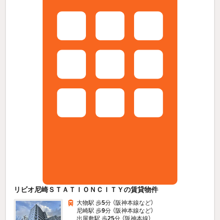
リビオ尼崎ＳＴＡＴＩＯＮＣＩＴＹの賃貸物件
大物駅 歩
5
分 （阪神本線
など
）
尼崎駅 歩
9
分 （阪神本線
など
）
出屋敷駅 歩
25
分 （阪神本線）