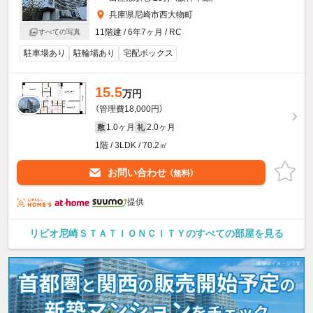
兵庫県尼崎市西大物町
11階建 / 6年7ヶ月 / RC
すべての写真
駐車場あり
駐輪場あり
宅配ボックス
15.5
万円
（管理費18,000円）
1.0ヶ月
2.0ヶ月
敷
礼
1階 / 3LDK / 70.2㎡
お問い合わせ
（無料）
提供
リビオ尼崎ＳＴＡＴＩＯＮＣＩＴＹのすべての部屋を見る