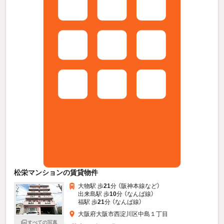
松栄マンションの賃貸物件
大物駅 歩
21
分 （阪神本線
など
）
出来島駅 歩
10
分 （なんば線）
福駅 歩
21
分 （なんば線）
大阪府大阪市西淀川区中島１丁目
すべての写真