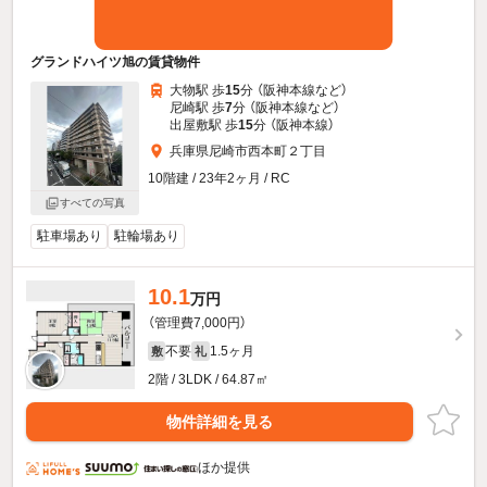
グランドハイツ旭の賃貸物件
大物駅 歩
15
分 （阪神本線
など
）
尼崎駅 歩
7
分 （阪神本線
など
）
出屋敷駅 歩
15
分 （阪神本線）
兵庫県尼崎市西本町２丁目
10階建 / 23年2ヶ月 / RC
すべての写真
駐車場あり
駐輪場あり
10.1
万円
（管理費7,000円）
不要
1.5ヶ月
敷
礼
2階 / 3LDK / 64.87㎡
物件詳細を見る
ほか提供