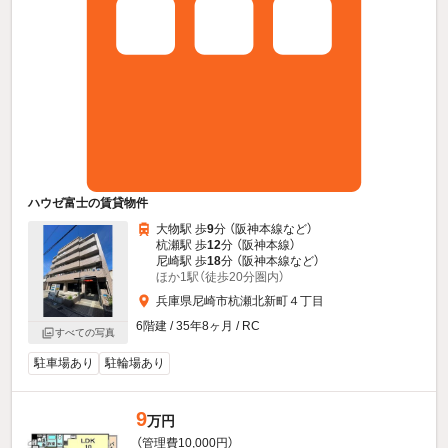
ハウゼ富士の賃貸物件
大物駅 歩
9
分 （阪神本線
など
）
杭瀬駅 歩
12
分 （阪神本線）
尼崎駅 歩
18
分 （阪神本線
など
）
ほか1駅（徒歩20分圏内）
兵庫県尼崎市杭瀬北新町４丁目
6階建 / 35年8ヶ月 / RC
すべての写真
駐車場あり
駐輪場あり
9
万円
（管理費10,000円）