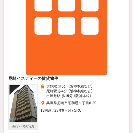
尼崎イスティーの賃貸物件
大物駅 歩
5
分 （阪神本線
など
）
尼崎駅 歩
4
分 （阪神本線
など
）
出屋敷駅 歩
19
分 （阪神本線）
兵庫県尼崎市昭和通２丁目6-30
13階建 / 23年9ヶ月 / SRC
すべての写真