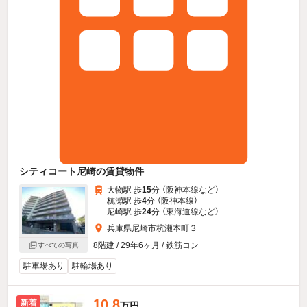
シティコート尼崎の賃貸物件
大物駅 歩
15
分 （阪神本線
など
）
杭瀬駅 歩
4
分 （阪神本線）
尼崎駅 歩
24
分 （東海道線
など
）
兵庫県尼崎市杭瀬本町３
8階建 / 29年6ヶ月 / 鉄筋コン
すべての写真
駐車場あり
駐輪場あり
10.8
新着
万円