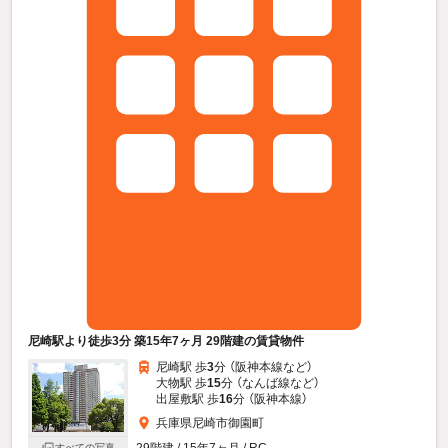
尼崎駅より徒歩3分 築15年7ヶ月 29階建の賃貸物件
尼崎駅 歩
3
分 （阪神本線
など
）
大物駅 歩
15
分 （なんば線
など
）
出屋敷駅 歩
16
分 （阪神本線）
兵庫県尼崎市御園町
29階建 / 15年7ヶ月 / RC
すべての写真