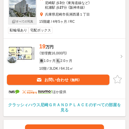
尼崎駅 歩
3
分 （東海道線
など
）
杭瀬駅 歩
27
分 （阪神本線）
兵庫県尼崎市長洲西通１丁目
15階建 / 4年5ヶ月 / RC
すべての写真
駐輪場あり
宅配ボックス
19
万円
（管理費16,000円）
1.0ヶ月
2.0ヶ月
敷
礼
10階 / 3LDK / 64.31㎡
お問い合わせ
（無料）
ほか提供
クラッシィハウス尼崎ＧＲＡＮＤＰＬＡＣＥのすべての部屋を
見る