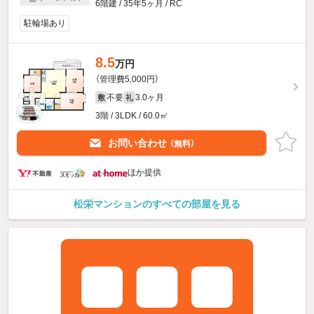
6階建 / 35年5ヶ月 / RC
駐輪場あり
8.5
万円
（管理費5,000円）
不要
3.0ヶ月
敷
礼
3階 / 3LDK / 60.0㎡
お問い合わせ
（無料）
ほか提供
松栄マンションのすべての部屋を見る