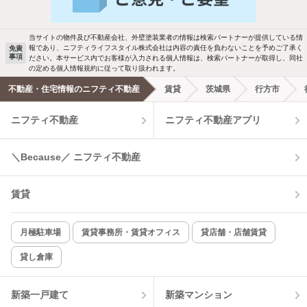
駐車場あり
ペット相談
当サイトの物件及び不動産会社、外壁塗装業者の情報は検索パートナーが提供している情
報であり、ニフティライフスタイル株式会社は内容の責任を負わないことを予めご了承く
免責
洗濯機置場あり
独立洗面台
事項
ださい。本サービス内でお客様が入力される個人情報は、検索パートナーが取得し、同社
の定める個人情報規約に従って取り扱われます。
エアコンあり
都市ガス
不動産・住宅情報のニフティ不動産
賃貸
茨城県
行方市
ニフティ不動産
ニフティ不動産アプリ
温水洗浄便座
オートロック
コンロ2口以上
追焚き機能
＼Because／ ニフティ不動産
TV付インターホン
角部屋
賃貸
新着のみ
インターネット無料
月極駐車場
賃貸事務所・賃貸オフィス
貸店舗・店舗賃貸
貸し倉庫
該当件数:
物件一覧に反映
0
件
新築一戸建て
新築マンション