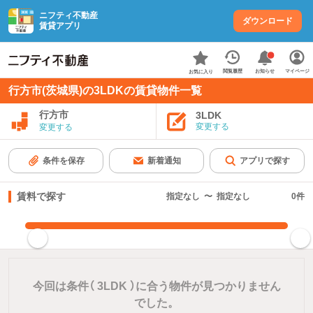
ニフティ不動産
ダウンロード
賃貸アプリ
お知らせ
閲覧履歴
マイページ
お気に入り
行方市(茨城県)の3LDKの賃貸物件一覧
行方市
3LDK
変更する
変更する
条件を保存
新着通知
アプリで探す
賃料で探す
指定なし
〜
指定なし
0
件
指定した賃料で絞り込む
今回は条件（
3LDK
）に合う物件が見つかりません
でした。