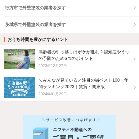
行方市で外壁塗装の業者を探す
茨城県で外壁塗装の業者を探す
おうち時間を豊かにするヒント
高齢者の引っ越しはボケが進む？認知症やうつ
の予防のため6つのポイント
2023年12月27日
＼みんなが見ている／注目の街ベスト100！年
間ランキング2023｜賃貸・関東版
2024年01月29日
他の人はこんな条件で絞り込んでいます！
人気のこだわり条件
バス・トイレ別
2階以上