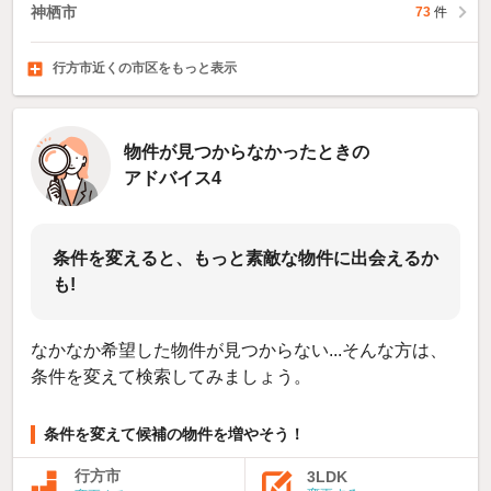
神栖市
73
件
行方市近くの市区をもっと表示
鉾田市
つくばみらい市
小美玉市
1
件
21
件
9
件
物件が見つからなかったときの
アドバイス4
条件を変えると、もっと素敵な物件に出会えるか
も!
なかなか希望した物件が見つからない...そんな方は、
条件を変えて検索してみましょう。
条件を変えて候補の物件を増やそう！
行方市
3LDK