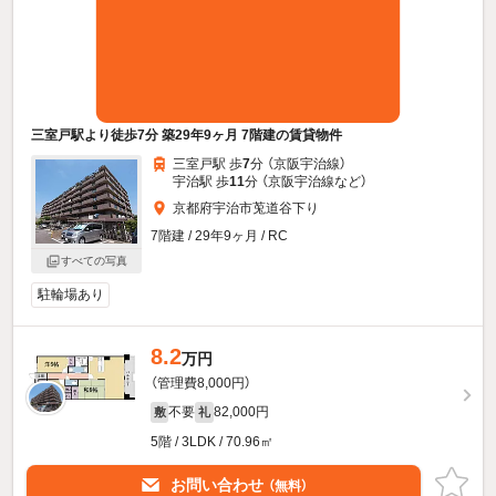
三室戸駅より徒歩7分 築29年9ヶ月 7階建の賃貸物件
三室戸駅 歩
7
分 （京阪宇治線）
宇治駅 歩
11
分 （京阪宇治線
など
）
京都府宇治市莵道谷下り
7階建 / 29年9ヶ月 / RC
すべての写真
駐輪場あり
8.2
万円
（管理費8,000円）
不要
82,000円
敷
礼
5階 / 3LDK / 70.96㎡
お問い合わせ
（無料）