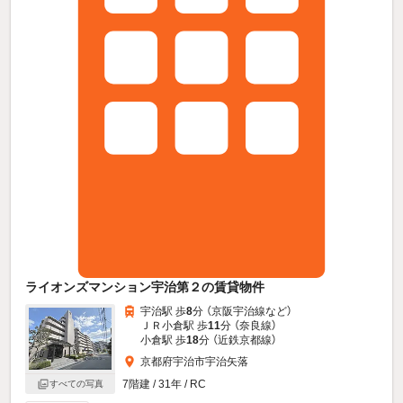
ライオンズマンション宇治第２の賃貸物件
宇治駅 歩
8
分 （京阪宇治線
など
）
ＪＲ小倉駅 歩
11
分 （奈良線）
小倉駅 歩
18
分 （近鉄京都線）
京都府宇治市宇治矢落
7階建 / 31年 / RC
すべての写真