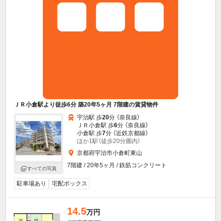
ＪＲ小倉駅より徒歩6分 築20年5ヶ月 7階建の賃貸物件
宇治駅 歩
20
分 （奈良線）
ＪＲ小倉駅 歩
6
分 （奈良線）
小倉駅 歩
7
分 （近鉄京都線）
ほか1駅（徒歩20分圏内）
京都府宇治市小倉町東山
7階建 / 20年5ヶ月 / 鉄筋コンクリート
すべての写真
駐車場あり
宅配ボックス
14.5
万円