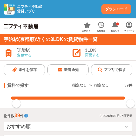
ニフティ不動産
ダウンロード
賃貸アプリ
お知らせ
閲覧履歴
マイページ
お気に入り
宇治駅(京都府)近くの3LDKの賃貸物件一覧
宇治駅
3LDK
変更する
変更する
条件を保存
新着通知
アプリで探す
賃料で探す
指定なし
〜
指定なし
39
件
指定した賃料で絞り込む
39
物件数
件
2026年08月07日
更新