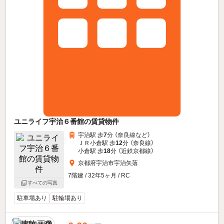
ユニライフ宇治６番館の賃貸物件
宇治駅 歩
7
分 （奈良線
など
）
ＪＲ小倉駅 歩
12
分 （奈良線）
小倉駅 歩
18
分 （近鉄京都線）
京都府宇治市宇治矢落
7階建 / 32年5ヶ月 / RC
すべての写真
駐車場あり
駐輪場あり