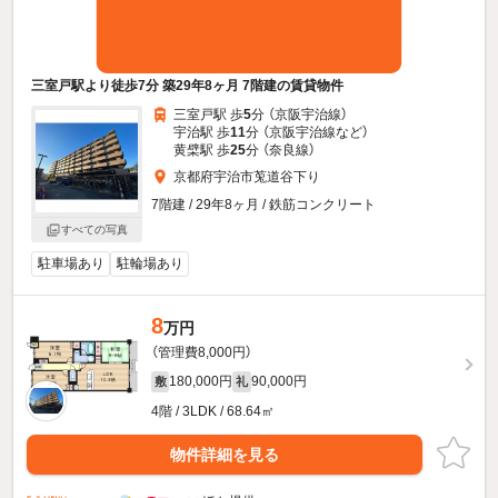
三室戸駅より徒歩7分 築29年8ヶ月 7階建の賃貸物件
三室戸駅 歩
5
分 （京阪宇治線）
宇治駅 歩
11
分 （京阪宇治線
など
）
黄檗駅 歩
25
分 （奈良線）
京都府宇治市莵道谷下り
7階建 / 29年8ヶ月 / 鉄筋コンクリート
すべての写真
駐車場あり
駐輪場あり
8
万円
（管理費8,000円）
180,000円
90,000円
敷
礼
4階 / 3LDK / 68.64㎡
物件詳細を見る