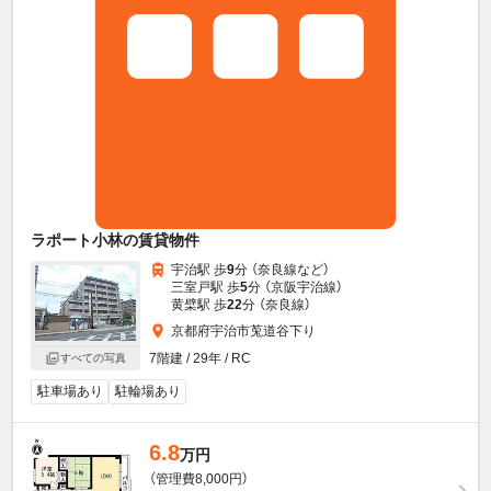
ラポート小林の賃貸物件
宇治駅 歩
9
分 （奈良線
など
）
三室戸駅 歩
5
分 （京阪宇治線）
黄檗駅 歩
22
分 （奈良線）
京都府宇治市莵道谷下り
7階建 / 29年 / RC
すべての写真
駐車場あり
駐輪場あり
6.8
万円
（管理費8,000円）