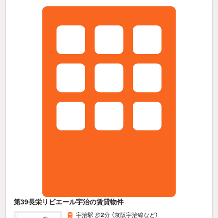
第39長栄リビエール宇治の賃貸物件
宇治駅 歩
2
分 （京阪宇治線
など
）