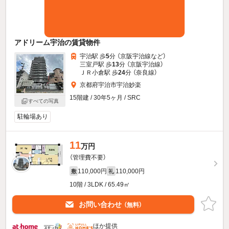
アドリーム宇治の賃貸物件
宇治駅 歩
5
分 （京阪宇治線
など
）
三室戸駅 歩
13
分 （京阪宇治線）
ＪＲ小倉駅 歩
24
分 （奈良線）
京都府宇治市宇治妙楽
15階建 / 30年5ヶ月 / SRC
すべての写真
駐輪場あり
11
万円
（管理費不要）
110,000円
110,000円
敷
礼
10階 / 3LDK / 65.49㎡
お問い合わせ
（無料）
ほか提供