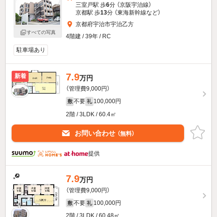
三室戸駅 歩
6
分 （京阪宇治線）
京都駅 歩
13
分 （東海新幹線
など
）
京都府宇治市宇治乙方
すべての写真
4階建 / 39年 / RC
駐車場あり
7.9
新着
万円
（管理費9,000円）
不要
100,000円
敷
礼
2階 / 3LDK / 60.4㎡
お問い合わせ
（無料）
提供
7.9
万円
（管理費9,000円）
不要
100,000円
敷
礼
2階 / 3LDK / 60.48㎡