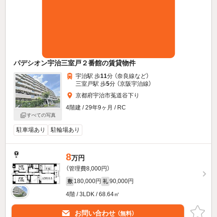
パデシオン宇治三室戸２番館の賃貸物件
宇治駅 歩
11
分 （奈良線
など
）
三室戸駅 歩
5
分 （京阪宇治線）
京都府宇治市菟道谷下り
4階建 / 29年9ヶ月 / RC
すべての写真
駐車場あり
駐輪場あり
8
万円
（管理費8,000円）
180,000円
90,000円
敷
礼
4階 / 3LDK / 68.64㎡
お問い合わせ
（無料）