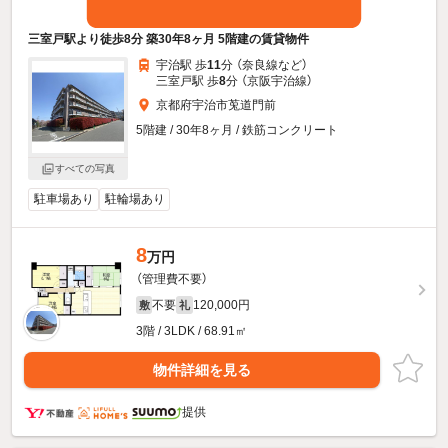
三室戸駅より徒歩8分 築30年8ヶ月 5階建の賃貸物件
宇治駅 歩
11
分 （奈良線
など
）
三室戸駅 歩
8
分 （京阪宇治線）
京都府宇治市莵道門前
5階建 / 30年8ヶ月 / 鉄筋コンクリート
すべての写真
駐車場あり
駐輪場あり
8
万円
（管理費不要）
不要
120,000円
敷
礼
3階 / 3LDK / 68.91㎡
物件詳細を見る
提供