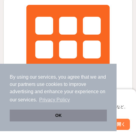
By using our services, you agree that we and
our
partners
use cookies to improve
advertising and enhance your experience on
アプリに切り替えて、サクサクお部屋探し
our services.
Privacy Policy
会員登録なしですぐ使える。マップ検索やお気に入り保存など、
アプリ限定の便利な機能が使えます！
OK
Web版で続行
アプリを開く
駅・沿線を変更
絞り込み条件を変更
三室戸駅より徒歩10分 築30年8ヶ月 5階建の賃貸物件
三室戸駅 歩
7
分 （京阪宇治線）