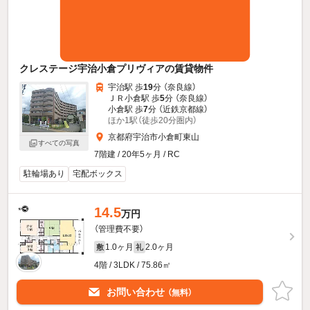
クレステージ宇治小倉プリヴィアの賃貸物件
宇治駅 歩
19
分 （奈良線）
ＪＲ小倉駅 歩
5
分 （奈良線）
小倉駅 歩
7
分 （近鉄京都線）
ほか1駅（徒歩20分圏内）
京都府宇治市小倉町東山
すべての写真
7階建 / 20年5ヶ月 / RC
駐輪場あり
宅配ボックス
14.5
万円
（管理費不要）
1.0ヶ月
2.0ヶ月
敷
礼
4階 / 3LDK / 75.86㎡
お問い合わせ
（無料）