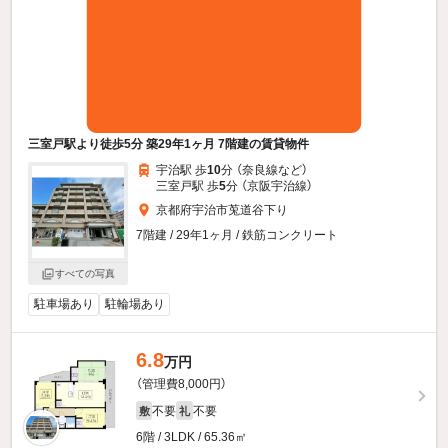
三室戸駅より徒歩5分 築29年1ヶ月 7階建の賃貸物件
宇治駅 歩
10
分 （奈良線
など
）
三室戸駅 歩
5
分 （京阪宇治線）
京都府宇治市莵道谷下り
7階建 / 29年1ヶ月 / 鉄筋コンクリート
すべての写真
駐車場あり
駐輪場あり
6.8
万円
（管理費8,000円）
不要
不要
敷
礼
6階 / 3LDK / 65.36㎡