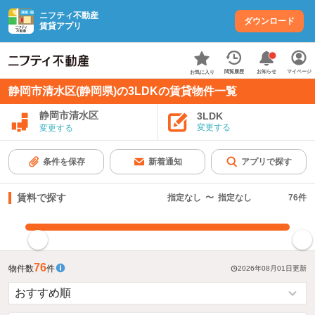
ニフティ不動産
ダウンロード
賃貸アプリ
お知らせ
閲覧履歴
マイページ
お気に入り
静岡市清水区(静岡県)の3LDKの賃貸物件一覧
静岡市清水区
3LDK
変更する
変更する
条件を保存
新着通知
アプリで探す
賃料で探す
指定なし
〜
指定なし
76
件
指定した賃料で絞り込む
76
物件数
件
2026年08月01日
更新