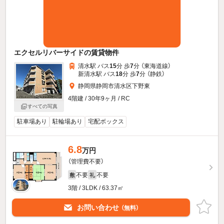
エクセルリバーサイドの賃貸物件
清水駅 バス
15
分 歩
7
分 （東海道線）
新清水駅 バス
18
分 歩
7
分 （静鉄）
静岡県静岡市清水区下野東
4階建 / 30年9ヶ月 / RC
すべての写真
駐車場あり
駐輪場あり
宅配ボックス
6.8
万円
（管理費不要）
不要
不要
敷
礼
3階 / 3LDK / 63.37㎡
お問い合わせ
（無料）