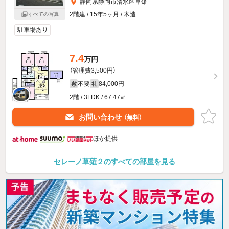
静岡県静岡市清水区草薙
2階建 / 15年5ヶ月 / 木造
すべての写真
駐車場あり
7.4
万円
（管理費3,500円）
不要
84,000円
敷
礼
2階 / 3LDK / 67.47㎡
お問い合わせ
（無料）
ほか提供
セレーノ草薙２のすべての部屋を見る