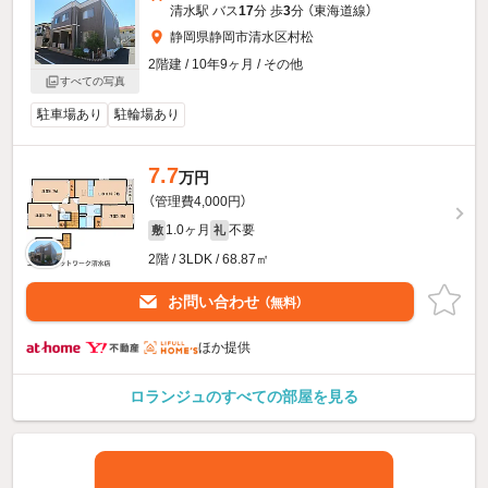
清水駅 バス
17
分 歩
3
分 （東海道線）
静岡県静岡市清水区村松
2階建 / 10年9ヶ月 / その他
すべての写真
駐車場あり
駐輪場あり
7.7
万円
（管理費4,000円）
1.0ヶ月
不要
敷
礼
2階 / 3LDK / 68.87㎡
お問い合わせ
（無料）
ほか提供
ロランジュのすべての部屋を見る