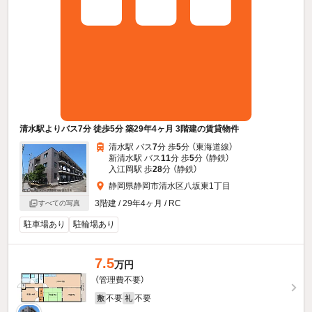
清水駅よりバス7分 徒歩5分 築29年4ヶ月 3階建の賃貸物件
清水駅 バス
7
分 歩
5
分 （東海道線）
新清水駅 バス
11
分 歩
5
分 （静鉄）
入江岡駅 歩
28
分 （静鉄）
静岡県静岡市清水区八坂東1丁目
3階建 / 29年4ヶ月 / RC
すべての写真
駐車場あり
駐輪場あり
7.5
万円
（管理費不要）
不要
不要
敷
礼