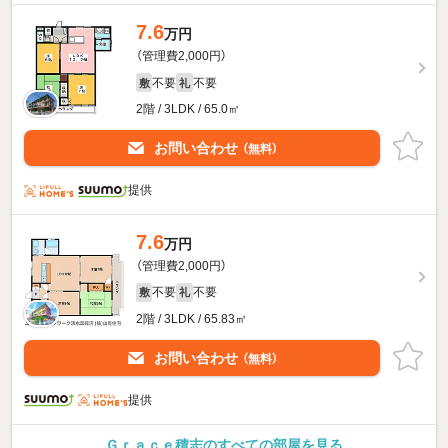
7.6
万円
（管理費2,000円）
不要
不要
敷
礼
2階 / 3LDK / 65.0㎡
お問い合わせ
（無料）
提供
7.6
万円
（管理費2,000円）
不要
不要
敷
礼
2階 / 3LDK / 65.83㎡
お問い合わせ
（無料）
提供
Ｇｒａｃｅ積志のすべての部屋を見る