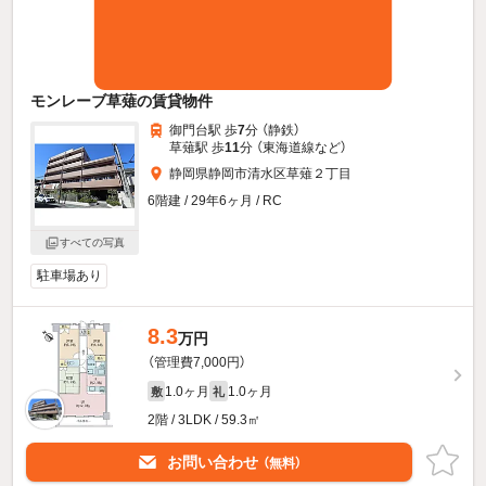
モンレーブ草薙の賃貸物件
御門台駅 歩
7
分 （静鉄）
草薙駅 歩
11
分 （東海道線
など
）
静岡県静岡市清水区草薙２丁目
6階建 / 29年6ヶ月 / RC
すべての写真
駐車場あり
8.3
万円
（管理費7,000円）
1.0ヶ月
1.0ヶ月
敷
礼
2階 / 3LDK / 59.3㎡
お問い合わせ
（無料）