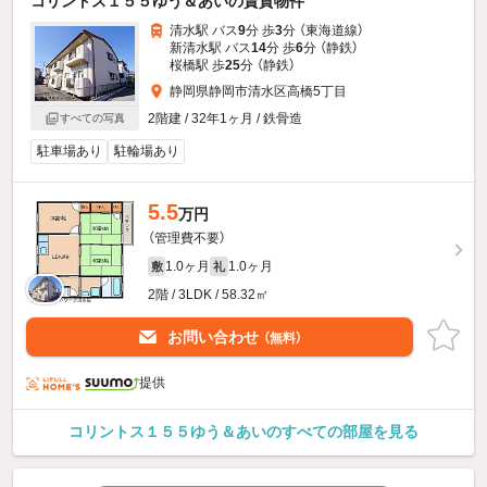
コリントス１５５ゆう＆あいの賃貸物件
清水駅 バス
9
分 歩
3
分 （東海道線）
新清水駅 バス
14
分 歩
6
分 （静鉄）
桜橋駅 歩
25
分 （静鉄）
静岡県静岡市清水区高橋5丁目
2階建 / 32年1ヶ月 / 鉄骨造
すべての写真
駐車場あり
駐輪場あり
5.5
万円
（管理費不要）
1.0ヶ月
1.0ヶ月
敷
礼
2階 / 3LDK / 58.32㎡
お問い合わせ
（無料）
提供
コリントス１５５ゆう＆あいのすべての部屋を見る