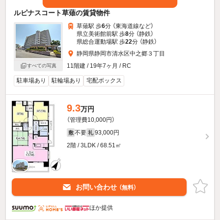
ルピナスコート草薙の賃貸物件
草薙駅 歩
6
分 （東海道線
など
）
県立美術館前駅 歩
8
分 （静鉄）
県総合運動場駅 歩
22
分 （静鉄）
静岡県静岡市清水区中之郷３丁目
11階建 / 19年7ヶ月 / RC
すべての写真
駐車場あり
駐輪場あり
宅配ボックス
9.3
万円
（管理費10,000円）
不要
93,000円
敷
礼
2階 / 3LDK / 68.51㎡
お問い合わせ
（無料）
ほか提供