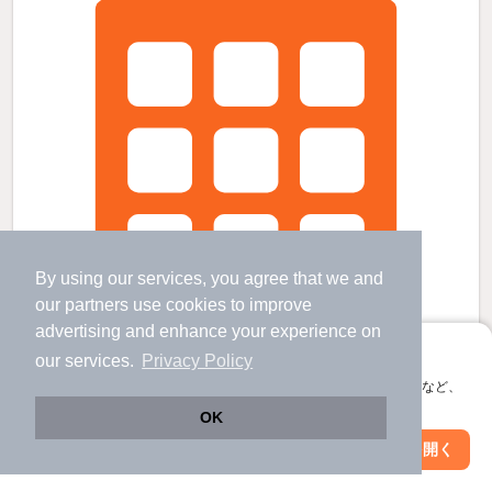
By using our services, you agree that we and
our
partners
use cookies to improve
advertising and enhance your experience on
アプリに切り替えて、サクサクお部屋探し
our services.
Privacy Policy
会員登録なしですぐ使える。マップ検索やお気に入り保存など、
アプリ限定の便利な機能が使えます！
OK
葵ハイツの賃貸物件
Web版で続行
アプリを開く
市区町村を変更
絞り込み条件を変更
清水駅 バス
8
分 歩
3
分 （東海道線）
入江岡駅 歩
14
分 （静鉄）