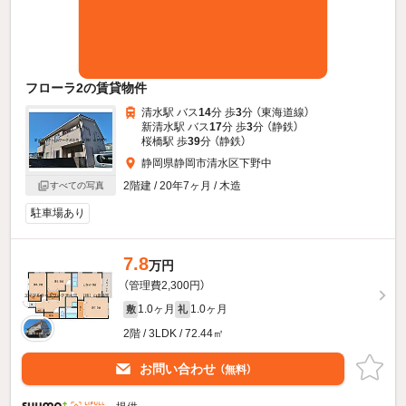
フローラ2の賃貸物件
清水駅 バス
14
分 歩
3
分 （東海道線）
新清水駅 バス
17
分 歩
3
分 （静鉄）
桜橋駅 歩
39
分 （静鉄）
静岡県静岡市清水区下野中
2階建 / 20年7ヶ月 / 木造
すべての写真
駐車場あり
7.8
万円
（管理費2,300円）
1.0ヶ月
1.0ヶ月
敷
礼
2階 / 3LDK / 72.44㎡
お問い合わせ
（無料）