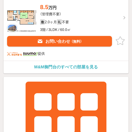
8.5
万円
（管理費不要）
2.0ヶ月
不要
敷
礼
3階 / 3LDK / 60.0㎡
お問い合わせ
（無料）
提供
M&M御門台のすべての部屋を見る