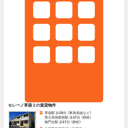
セレーノ草薙２の賃貸物件
草薙駅 歩
10
分 （東海道線
など
）
県立美術館前駅 歩
17
分 （静鉄）
御門台駅 歩
17
分 （静鉄）