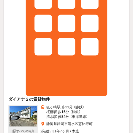
ダイアナ２の賃貸物件
狐ヶ崎駅 歩
11
分 （静鉄）
桜橋駅 歩
15
分 （静鉄）
清水駅 歩
34
分 （東海道線）
静岡県静岡市清水区恵比寿町
2階建 / 31年7ヶ月 / 木造
すべての写真