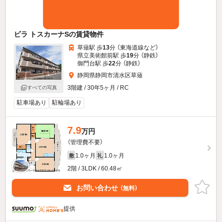
ビラ トスカーナSの賃貸物件
草薙駅 歩
13
分 （東海道線
など
）
県立美術館前駅 歩
19
分 （静鉄）
御門台駅 歩
22
分 （静鉄）
静岡県静岡市清水区草薙
3階建 / 30年5ヶ月 / RC
すべての写真
駐車場あり
駐輪場あり
7.9
万円
（管理費不要）
1.0ヶ月
1.0ヶ月
敷
礼
2階 / 3LDK / 60.48㎡
お問い合わせ
（無料）
提供