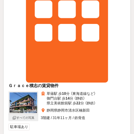
Ｇｒａｃｅ積志の賃貸物件
草薙駅 歩
10
分 （東海道線
など
）
御門台駅 歩
14
分 （静鉄）
県立美術館前駅 歩
22
分 （静鉄）
静岡県静岡市清水区楠新田
3階建 / 31年11ヶ月 / 鉄骨造
すべての写真
駐車場あり