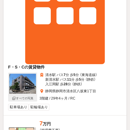
F・S・Cの賃貸物件
清水駅 バス
7
分 歩
5
分 （東海道線）
新清水駅 バス
11
分 歩
5
分 （静鉄）
入江岡駅 歩
28
分 （静鉄）
静岡県静岡市清水区八坂東1丁目
3階建 / 29年4ヶ月 / RC
すべての写真
駐車場あり
駐輪場あり
7
万円