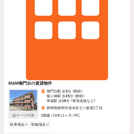
M&M御門台の賃貸物件
御門台駅 歩
3
分 （静鉄）
狐ヶ崎駅 歩
15
分 （静鉄）
草薙駅 歩
16
分 （東海道線
など
）
静岡県静岡市清水区七ツ新屋2丁目
3階建 / 24年11ヶ月 / RC
すべての写真
駐車場あり
駐輪場あり