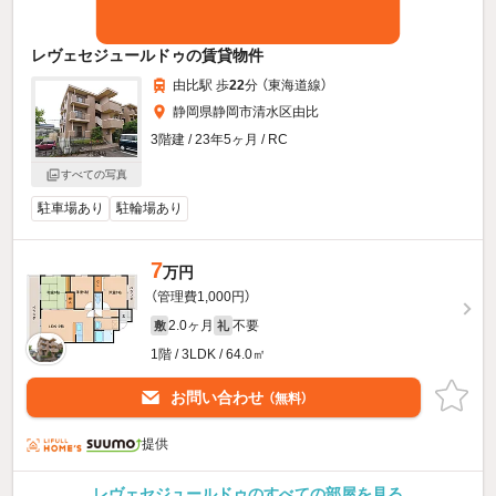
レヴェセジュールドゥの賃貸物件
由比駅 歩
22
分 （東海道線）
静岡県静岡市清水区由比
3階建 / 23年5ヶ月 / RC
すべての写真
駐車場あり
駐輪場あり
7
万円
（管理費1,000円）
2.0ヶ月
不要
敷
礼
1階 / 3LDK / 64.0㎡
お問い合わせ
（無料）
提供
レヴェセジュールドゥのすべての部屋を見る