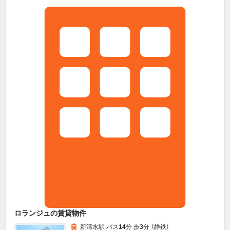
ロランジュの賃貸物件
新清水駅 バス
14
分 歩
3
分 （静鉄）