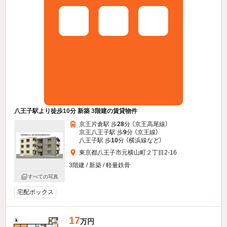
八王子駅より徒歩10分 新築 3階建の賃貸物件
京王片倉駅 歩
28
分 （京王高尾線）
京王八王子駅 歩
9
分 （京王線）
八王子駅 歩
10
分 （横浜線
など
）
東京都八王子市元横山町２丁目2-16
3階建 / 新築 / 軽量鉄骨
すべての写真
宅配ボックス
17
万円