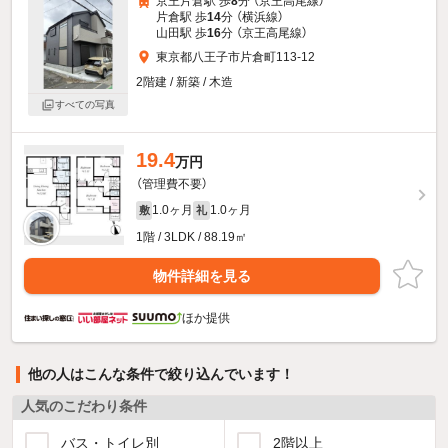
京王片倉駅 歩
8
分 （京王高尾線）
片倉駅 歩
14
分 （横浜線）
山田駅 歩
16
分 （京王高尾線）
東京都八王子市片倉町113-12
2階建 / 新築 / 木造
すべての写真
19.4
万円
（管理費不要）
1.0ヶ月
1.0ヶ月
敷
礼
1階 / 3LDK / 88.19㎡
物件詳細を見る
ほか提供
他の人はこんな条件で絞り込んでいます！
人気のこだわり条件
バス・トイレ別
2階以上