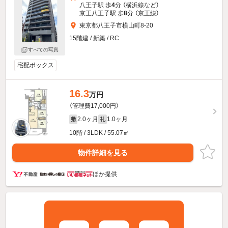
八王子駅 歩
4
分 （横浜線
など
）
京王八王子駅 歩
8
分 （京王線）
東京都八王子市横山町8-20
15階建 / 新築 / RC
すべての写真
宅配ボックス
16.3
万円
（管理費17,000円）
2.0ヶ月
1.0ヶ月
敷
礼
10階 / 3LDK / 55.07㎡
物件詳細を見る
ほか提供