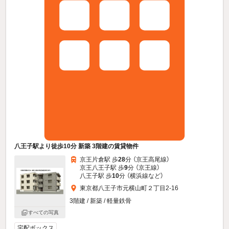
八王子駅より徒歩10分 新築 3階建の賃貸物件
京王片倉駅 歩
28
分 （京王高尾線）
京王八王子駅 歩
9
分 （京王線）
八王子駅 歩
10
分 （横浜線
など
）
東京都八王子市元横山町２丁目2-16
3階建 / 新築 / 軽量鉄骨
すべての写真
宅配ボックス