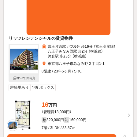
リッツレジデンシャルの賃貸物件
京王片倉駅 バス
6
分 歩
16
分 （京王高尾線）
八王子みなみ野駅 歩
2
分 （横浜線）
片倉駅 歩
23
分 （横浜線）
東京都八王子市みなみ野２丁目1-1
8階建 / 23年5ヶ月 / SRC
すべての写真
駐輪場あり
宅配ボックス
16
万円
（管理費13,000円）
320,000円
160,000円
敷
礼
7階 / 3LDK / 83.87㎡