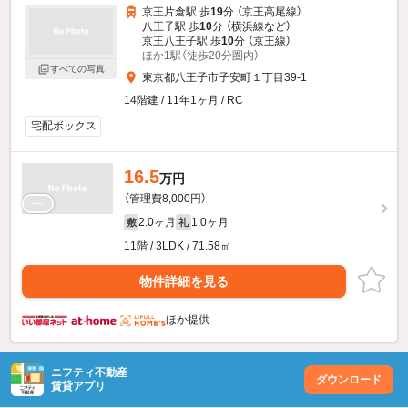
京王片倉駅 歩
19
分 （京王高尾線）
八王子駅 歩
10
分 （横浜線
など
）
京王八王子駅 歩
10
分 （京王線）
ほか1駅（徒歩20分圏内）
すべての写真
東京都八王子市子安町１丁目39-1
14階建 / 11年1ヶ月 / RC
宅配ボックス
16.5
万円
（管理費8,000円）
2.0ヶ月
1.0ヶ月
敷
礼
11階 / 3LDK / 71.58㎡
物件詳細を見る
ほか提供
ニフティ不動産
ダウンロード
賃貸アプリ