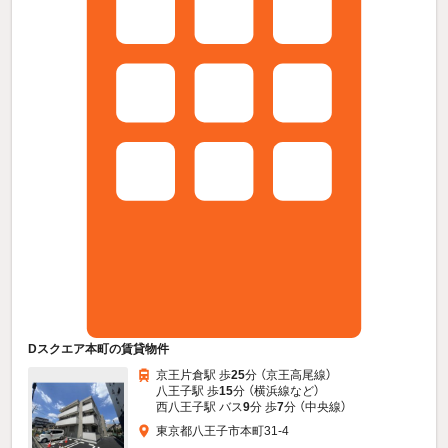
Dスクエア本町の賃貸物件
京王片倉駅 歩
25
分 （京王高尾線）
八王子駅 歩
15
分 （横浜線
など
）
西八王子駅 バス
9
分 歩
7
分 （中央線）
東京都八王子市本町31-4