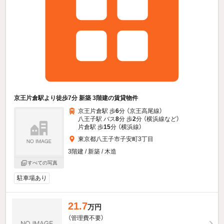
京王片倉駅より徒歩7分 新築 3階建の賃貸物件
京王片倉駅 歩
6
分 （京王高尾線）
八王子駅 バス
8
分 歩
2
分 （横浜線
など
）
片倉駅 歩
15
分 （横浜線）
東京都八王子市子安町3丁目
3階建 / 新築 / 木造
すべての写真
駐車場あり
21.7
万円
（管理費不要）