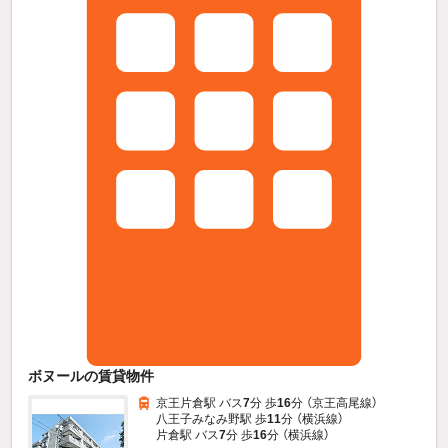
ボヌールの賃貸物件
京王片倉駅 バス
7
分 歩
16
分 （京王高尾線）
八王子みなみ野駅 歩
11
分 （横浜線）
片倉駅 バス
7
分 歩
16
分 （横浜線）