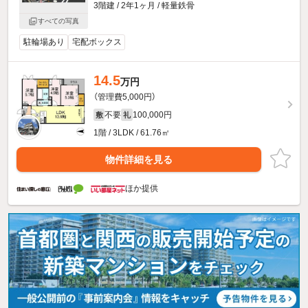
3階建 / 2年1ヶ月 / 軽量鉄骨
すべての写真
駐輪場あり
宅配ボックス
14.5
万円
（管理費5,000円）
不要
100,000円
敷
礼
1階 / 3LDK / 61.76㎡
物件詳細を見る
ほか提供