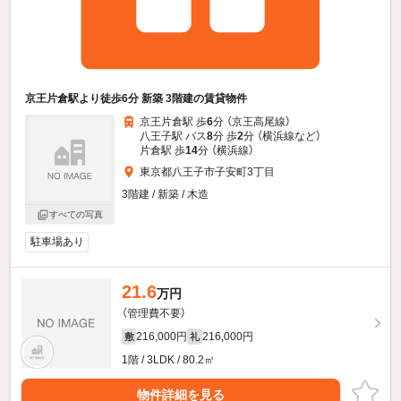
京王片倉駅より徒歩6分 新築 3階建の賃貸物件
京王片倉駅 歩
6
分 （京王高尾線）
八王子駅 バス
8
分 歩
2
分 （横浜線
など
）
片倉駅 歩
14
分 （横浜線）
東京都八王子市子安町3丁目
3階建 / 新築 / 木造
すべての写真
駐車場あり
21.6
万円
（管理費不要）
216,000円
216,000円
敷
礼
1階 / 3LDK / 80.2㎡
物件詳細を見る