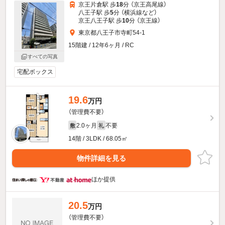
京王片倉駅 歩
18
分 （京王高尾線）
八王子駅 歩
5
分 （横浜線
など
）
京王八王子駅 歩
10
分 （京王線）
東京都八王子市寺町54-1
15階建 / 12年6ヶ月 / RC
すべての写真
宅配ボックス
19.6
万円
（管理費不要）
2.0ヶ月
不要
敷
礼
14階 / 3LDK / 68.05㎡
物件詳細を見る
ほか提供
20.5
万円
（管理費不要）