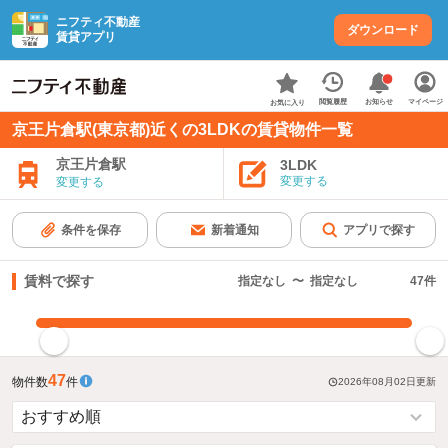
ニフティ不動産
ダウンロード
賃貸アプリ
お知らせ
閲覧履歴
マイページ
お気に入り
京王片倉駅(東京都)近くの3LDKの賃貸物件一覧
京王片倉駅
3LDK
変更する
変更する
条件を保存
新着通知
アプリで探す
賃料で探す
指定なし
〜
指定なし
47
件
指定した賃料で絞り込む
47
物件数
件
2026年08月02日
更新