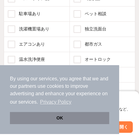
駐車場あり
ペット相談
洗濯機置場あり
独立洗面台
エアコンあり
都市ガス
温水洗浄便座
オートロック
コンロ2口以上
追焚き機能
By using our services, you agree that we and
our
partners
use cookies to improve
TV付インターホン
角部屋
advertising and enhance your experience on
アプリに切り替えて、サクサクお部屋探し
our services.
Privacy Policy
新着のみ
インターネット無料
会員登録なしですぐ使える。マップ検索やお気に入り保存など、
アプリ限定の便利な機能が使えます！
OK
該当件数:
物件一覧に反映
Web版で続行
アプリを開く
47
駅・沿線を変更
絞り込み条件を変更
件