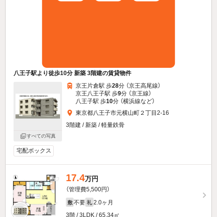
八王子駅より徒歩10分 新築 3階建の賃貸物件
京王片倉駅 歩
28
分 （京王高尾線）
京王八王子駅 歩
9
分 （京王線）
八王子駅 歩
10
分 （横浜線
など
）
東京都八王子市元横山町２丁目2-16
3階建 / 新築 / 軽量鉄骨
すべての写真
宅配ボックス
17.4
万円
（管理費5,500円）
不要
2.0ヶ月
敷
礼
3階 / 3LDK / 65.34㎡