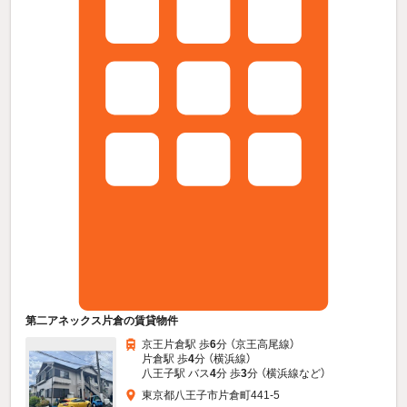
第二アネックス片倉の賃貸物件
京王片倉駅 歩
6
分 （京王高尾線）
片倉駅 歩
4
分 （横浜線）
八王子駅 バス
4
分 歩
3
分 （横浜線
など
）
東京都八王子市片倉町441-5