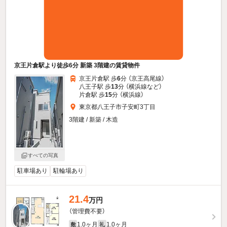
京王片倉駅より徒歩6分 新築 3階建の賃貸物件
京王片倉駅 歩
6
分 （京王高尾線）
八王子駅 歩
13
分 （横浜線
など
）
片倉駅 歩
15
分 （横浜線）
東京都八王子市子安町3丁目
3階建 / 新築 / 木造
すべての写真
駐車場あり
駐輪場あり
21.4
万円
（管理費不要）
1.0ヶ月
1.0ヶ月
敷
礼