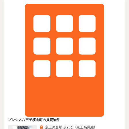
プレシス八王子横山町の賃貸物件
京王片倉駅 歩
23
分 （京王高尾線）