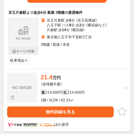
京王片倉駅より徒歩6分 新築 3階建の賃貸物件
京王片倉駅 歩
6
分 （京王高尾線）
八王子駅 バス
8
分 歩
2
分 （横浜線
など
）
片倉駅 歩
14
分 （横浜線）
東京都八王子市子安町3丁目
3階建 / 新築 / 木造
すべての写真
駐車場あり
21.4
万円
（管理費不要）
214,000円
214,000円
敷
礼
1階 / 3LDK / 82.33㎡
物件詳細を見る
ほか提供