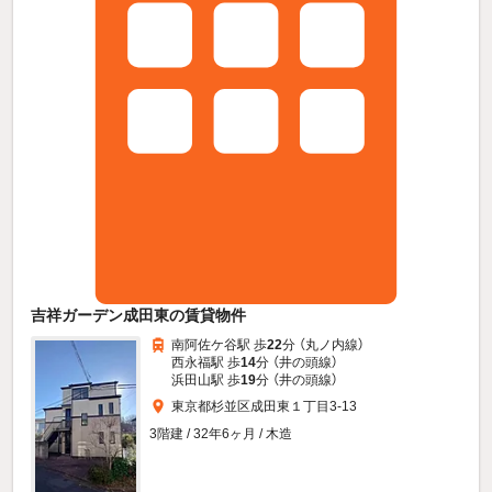
吉祥ガーデン成田東の賃貸物件
南阿佐ケ谷駅 歩
22
分 （丸ノ内線）
西永福駅 歩
14
分 （井の頭線）
浜田山駅 歩
19
分 （井の頭線）
東京都杉並区成田東１丁目3-13
3階建 / 32年6ヶ月 / 木造