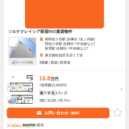
ソルナクレイシア荻窪IVの賃貸物件
南阿佐ケ谷駅 歩
16
分 （丸ノ内線）
阿佐ケ谷駅 歩
10
分 （中央線
など
）
荻窪駅 歩
10
分 （中央線
など
）
東京都杉並区天沼１丁目
3階建 / 新築 / 鉄骨造
すべての写真
15.8
万円
（管理費15,000円）
不要
1.0ヶ月
敷
礼
3階 / 3LDK / 39.74㎡
お問い合わせ
（無料）
提供