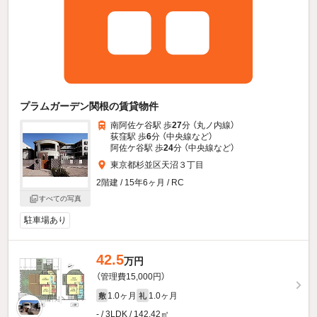
プラムガーデン関根の賃貸物件
南阿佐ケ谷駅 歩
27
分 （丸ノ内線）
荻窪駅 歩
6
分 （中央線
など
）
阿佐ケ谷駅 歩
24
分 （中央線
など
）
東京都杉並区天沼３丁目
2階建 / 15年6ヶ月 / RC
すべての写真
駐車場あり
42.5
万円
（管理費15,000円）
1.0ヶ月
1.0ヶ月
敷
礼
- / 3LDK / 142.42㎡