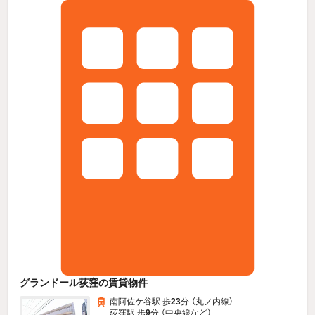
グランドール荻窪の賃貸物件
南阿佐ケ谷駅 歩
23
分 （丸ノ内線）
荻窪駅 歩
9
分 （中央線
など
）