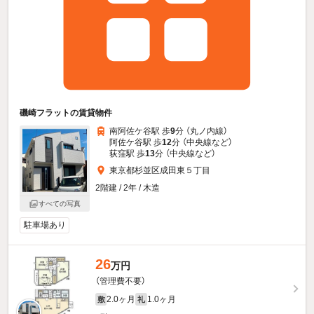
磯崎フラットの賃貸物件
南阿佐ケ谷駅 歩
9
分 （丸ノ内線）
阿佐ケ谷駅 歩
12
分 （中央線
など
）
荻窪駅 歩
13
分 （中央線
など
）
東京都杉並区成田東５丁目
2階建 / 2年 / 木造
すべての写真
駐車場あり
26
万円
（管理費不要）
2.0ヶ月
1.0ヶ月
敷
礼