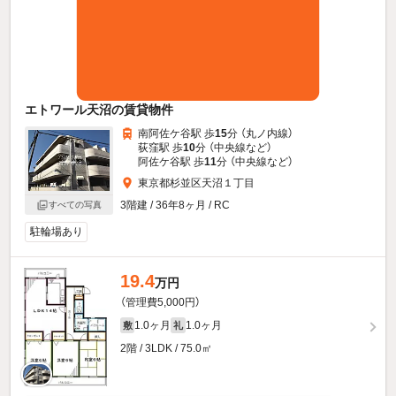
エトワール天沼の賃貸物件
南阿佐ケ谷駅 歩
15
分 （丸ノ内線）
荻窪駅 歩
10
分 （中央線
など
）
阿佐ケ谷駅 歩
11
分 （中央線
など
）
東京都杉並区天沼１丁目
3階建 / 36年8ヶ月 / RC
すべての写真
駐輪場あり
19.4
万円
（管理費5,000円）
1.0ヶ月
1.0ヶ月
敷
礼
2階 / 3LDK / 75.0㎡