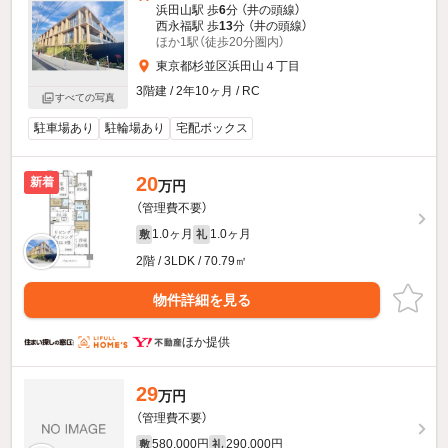
浜田山駅 歩
6
分 （井の頭線）
西永福駅 歩
13
分 （井の頭線）
ほか1駅（徒歩20分圏内）
東京都杉並区浜田山４丁目
3階建 / 2年10ヶ月 / RC
すべての写真
駐車場あり
駐輪場あり
宅配ボックス
20
新着
万円
（管理費不要）
1.0ヶ月
1.0ヶ月
敷
礼
2階 / 3LDK / 70.79㎡
物件詳細を見る
ほか提供
29
万円
（管理費不要）
580,000円
290,000円
敷
礼