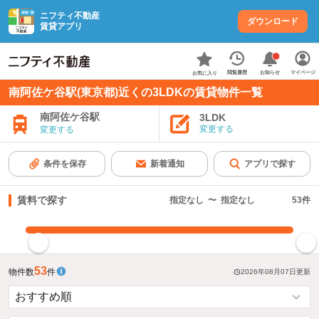
ニフティ不動産
ダウンロード
賃貸アプリ
お知らせ
閲覧履歴
マイページ
お気に入り
南阿佐ケ谷駅(東京都)近くの3LDKの賃貸物件一覧
南阿佐ケ谷駅
3LDK
変更する
変更する
条件を保存
新着通知
アプリで探す
賃料で探す
指定なし
〜
指定なし
53
件
指定した賃料で絞り込む
53
物件数
件
2026年08月07日
更新