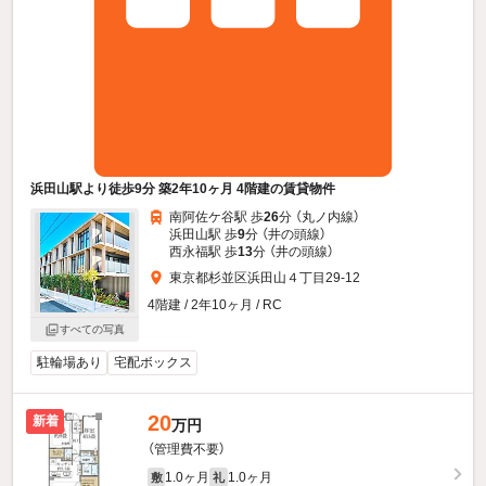
浜田山駅より徒歩9分 築2年10ヶ月 4階建の賃貸物件
南阿佐ケ谷駅 歩
26
分 （丸ノ内線）
浜田山駅 歩
9
分 （井の頭線）
西永福駅 歩
13
分 （井の頭線）
東京都杉並区浜田山４丁目29-12
4階建 / 2年10ヶ月 / RC
すべての写真
駐輪場あり
宅配ボックス
20
新着
万円
（管理費不要）
1.0ヶ月
1.0ヶ月
敷
礼