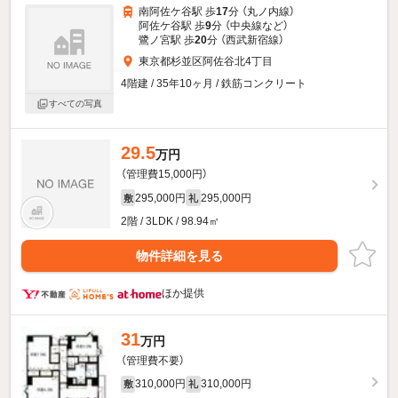
南阿佐ケ谷駅 歩
17
分 （丸ノ内線）
阿佐ケ谷駅 歩
9
分 （中央線
など
）
鷺ノ宮駅 歩
20
分 （西武新宿線）
東京都杉並区阿佐谷北4丁目
4階建 / 35年10ヶ月 / 鉄筋コンクリート
すべての写真
29.5
万円
（管理費15,000円）
295,000円
295,000円
敷
礼
2階 / 3LDK / 98.94㎡
物件詳細を見る
ほか提供
31
万円
（管理費不要）
310,000円
310,000円
敷
礼