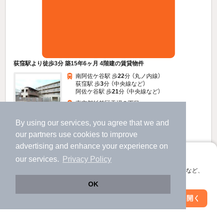
荻窪駅より徒歩3分 築15年6ヶ月 4階建の賃貸物件
南阿佐ケ谷駅 歩
22
分 （丸ノ内線）
荻窪駅 歩
3
分 （中央線
など
）
阿佐ケ谷駅 歩
21
分 （中央線
など
）
東京都杉並区天沼３丁目
4階建 / 15年6ヶ月 / RC
By using our services, you agree that we and
すべての写真
our
partners
use cookies to improve
駐車場あり
駐輪場あり
宅配ボックス
advertising and enhance your experience on
アプリに切り替えて、サクサクお部屋探し
our services.
Privacy Policy
42.5
新着
万円
会員登録なしですぐ使える。マップ検索やお気に入り保存など、
アプリ限定の便利な機能が使えます！
（管理費15,000円）
OK
425,000円
425,000円
敷
礼
Web版で続行
アプリを開く
駅・沿線を変更
絞り込み条件を変更
1階 / 3LDK / 142.42㎡