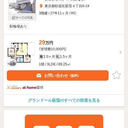
東京都杉並区荻窪４丁目6-24
3階建 / 27年11ヶ月 / RC
すべての写真
駐輪場あり
29
万円
（管理費10,000円）
1.0ヶ月
1.5ヶ月
敷
礼
1階 / 3LDK / 89.25㎡
お問い合わせ
（無料）
提供
グランドール荻窪のすべての部屋を見る