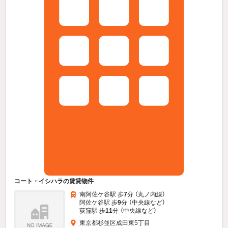
コート・イシハラの賃貸物件
南阿佐ケ谷駅 歩
7
分 （丸ノ内線）
阿佐ケ谷駅 歩
9
分 （中央線
など
）
荻窪駅 歩
11
分 （中央線
など
）
東京都杉並区成田東5丁目