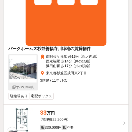
パークホームズ杉並善福寺川緑地の賃貸物件
南阿佐ケ谷駅 歩
16
分 （丸ノ内線）
西永福駅 歩
14
分 （井の頭線）
浜田山駅 歩
17
分 （井の頭線）
東京都杉並区成田東2丁目
3階建 / 11年 / RC
すべての写真
駐輪場あり
宅配ボックス
33
万円
（管理費22,200円）
330,000円
不要
敷
礼