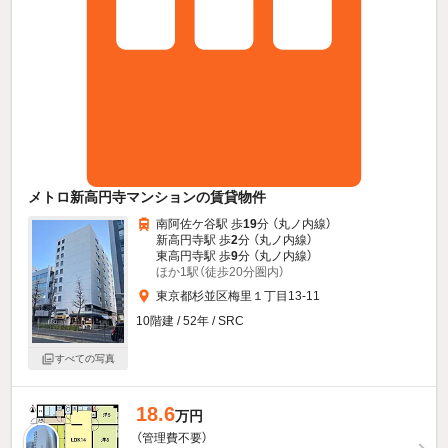
メトロ新高円寺マンションの賃貸物件
南阿佐ケ谷駅 歩
19
分 （丸ノ内線）
新高円寺駅 歩
2
分 （丸ノ内線）
東高円寺駅 歩
9
分 （丸ノ内線）
ほか1駅（徒歩20分圏内）
東京都杉並区梅里１丁目13-11
10階建 / 52年 / SRC
すべての写真
18.6
万円
（管理費不要）