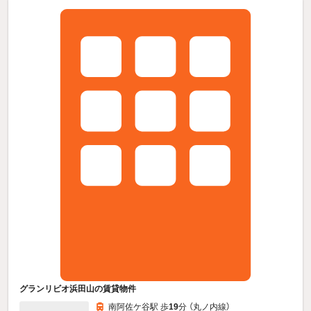
グランリビオ浜田山の賃貸物件
南阿佐ケ谷駅 歩
19
分 （丸ノ内線）