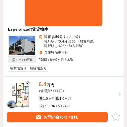
Esperanzaの賃貸物件
滝駅 歩
50
分 （加古川線）
社町駅 バス
4
分 歩
6
分 （加古川線）
滝野駅 歩
40
分 （加古川線）
兵庫県加東市社
2階建 / 6年9ヶ月 / 木造
すべての写真
駐車場あり
駐輪場あり
6.4
万円
（管理費5,000円）
1.0ヶ月
1.0ヶ月
敷
礼
2階 / 2LDK / 59.24㎡
お問い合わせ
（無料）