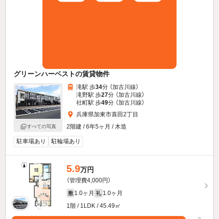
グリーンハーベストの賃貸物件
滝駅 歩
34
分 （加古川線）
滝野駅 歩
27
分 （加古川線）
社町駅 歩
49
分 （加古川線）
兵庫県加東市喜田2丁目
2階建 / 6年5ヶ月 / 木造
すべての写真
駐車場あり
駐輪場あり
5.9
万円
（管理費4,000円）
1.0ヶ月
1.0ヶ月
敷
礼
1階 / 1LDK / 45.49㎡