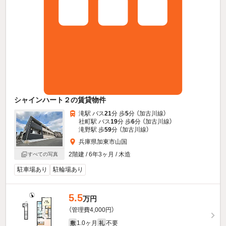
シャインハート２の賃貸物件
滝駅 バス
21
分 歩
5
分 （加古川線）
社町駅 バス
19
分 歩
6
分 （加古川線）
滝野駅 歩
59
分 （加古川線）
兵庫県加東市山国
2階建 / 6年3ヶ月 / 木造
すべての写真
駐車場あり
駐輪場あり
5.5
万円
（管理費4,000円）
1.0ヶ月
不要
敷
礼