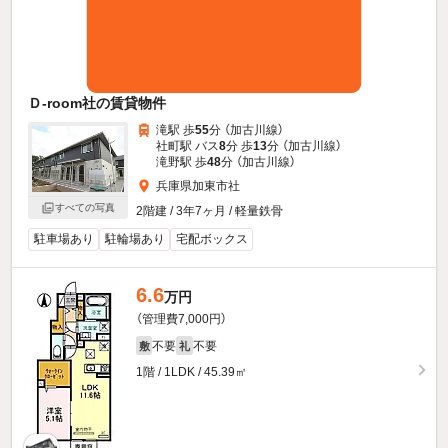
Ｄ-room社の賃貸物件
滝駅 歩
55
分 （加古川線）
社町駅 バス
8
分 歩
13
分 （加古川線）
滝野駅 歩
48
分 （加古川線）
兵庫県加東市社
すべての写真
2階建 / 3年7ヶ月 / 軽量鉄骨
駐車場あり
駐輪場あり
宅配ボックス
6.6
万円
（管理費7,000円）
不要
不要
敷
礼
1階 / 1LDK / 45.39㎡