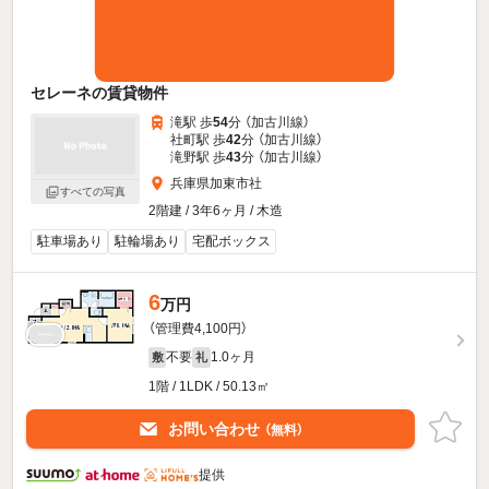
セレーネの賃貸物件
滝駅 歩
54
分 （加古川線）
社町駅 歩
42
分 （加古川線）
滝野駅 歩
43
分 （加古川線）
兵庫県加東市社
すべての写真
2階建 / 3年6ヶ月 / 木造
駐車場あり
駐輪場あり
宅配ボックス
6
万円
（管理費4,100円）
不要
1.0ヶ月
敷
礼
1階 / 1LDK / 50.13㎡
お問い合わせ
（無料）
提供