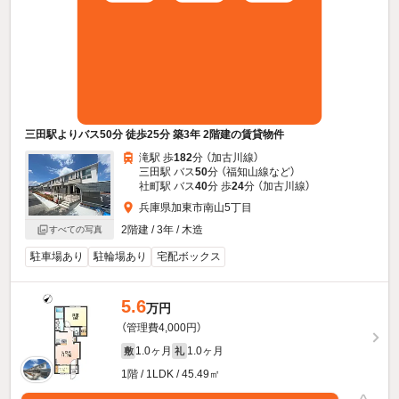
三田駅よりバス50分 徒歩25分 築3年 2階建の賃貸物件
滝駅 歩
182
分 （加古川線）
三田駅 バス
50
分 （福知山線
など
）
社町駅 バス
40
分 歩
24
分 （加古川線）
兵庫県加東市南山5丁目
2階建 / 3年 / 木造
すべての写真
駐車場あり
駐輪場あり
宅配ボックス
5.6
万円
（管理費4,000円）
1.0ヶ月
1.0ヶ月
敷
礼
1階 / 1LDK / 45.49㎡