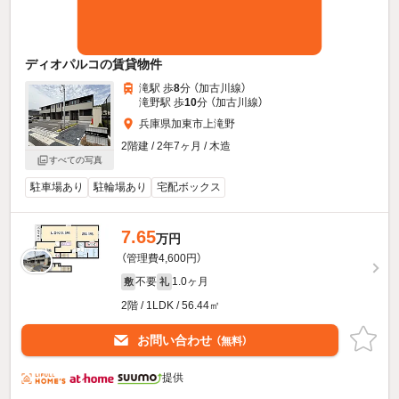
ディオパルコの賃貸物件
滝駅 歩
8
分 （加古川線）
滝野駅 歩
10
分 （加古川線）
兵庫県加東市上滝野
2階建 / 2年7ヶ月 / 木造
すべての写真
駐車場あり
駐輪場あり
宅配ボックス
7.65
万円
（管理費4,600円）
不要
1.0ヶ月
敷
礼
2階 / 1LDK / 56.44㎡
お問い合わせ
（無料）
提供