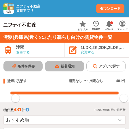
ニフティ不動産
ダウンロード
賃貸アプリ
お知らせ
閲覧履歴
マイページ
お気に入り
滝駅(兵庫県)近くのふたり暮らし向けの賃貸物件一覧
滝駅
1LDK,2K,2DK,2LDK,3K,
変更する
変更する
条件を保存
新着通知
アプリで探す
賃料で探す
指定なし
〜
指定なし
481
件
指定した賃料で絞り込む
481
物件数
件
2026年08月07日
更新