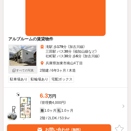
アルブルームの賃貸物件
滝駅 歩
179
分 （加古川線）
三田駅 バス
30
分 （福知山線
など
）
社町駅 バス
30
分 歩
6
分 （加古川線）
兵庫県加東市南山4丁目
2階建 / 6年3ヶ月 / 木造
すべての写真
駐車場あり
駐輪場あり
宅配ボックス
6.3
万円
（管理費4,000円）
1.0ヶ月
1.0ヶ月
敷
礼
2階 / 2LDK / 53.9㎡
お問い合わせ
（無料）