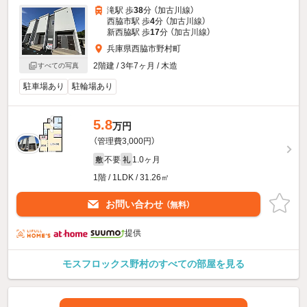
滝駅 歩
38
分 （加古川線）
西脇市駅 歩
4
分 （加古川線）
新西脇駅 歩
17
分 （加古川線）
兵庫県西脇市野村町
2階建 / 3年7ヶ月 / 木造
すべての写真
駐車場あり
駐輪場あり
5.8
万円
（管理費3,000円）
不要
1.0ヶ月
敷
礼
1階 / 1LDK / 31.26㎡
お問い合わせ
（無料）
提供
モスフロックス野村のすべての部屋を見る