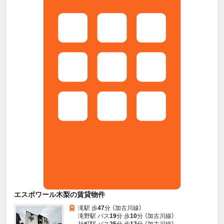
エスポワール木梨の賃貸物件
滝駅 歩
47
分 （加古川線）
滝野駅 バス
19
分 歩
10
分 （加古川線）
社町駅 バス
25
分 歩
12
分 （加古川線）