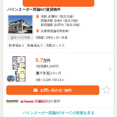
パインヌーボー西脇IIの賃貸物件
滝駅 歩
38
分 （加古川線）
西脇市駅 歩
4
分 （加古川線）
新西脇駅 歩
17
分 （加古川線）
兵庫県西脇市野村町
2階建 / 3年6ヶ月 / 木造
すべての写真
駐車場あり
駐輪場あり
宅配ボックス
5.7
万円
（管理費4,100円）
不要
1.0ヶ月
敷
礼
1階 / 1LDK / 50.13㎡
お問い合わせ
（無料）
ほか提供
パインヌーボー西脇IIのすべての部屋を見る