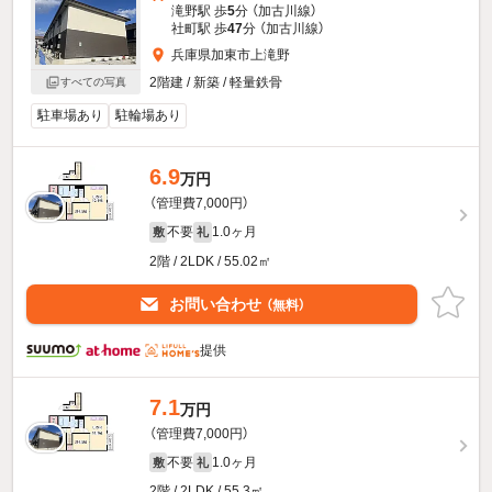
滝野駅 歩
5
分 （加古川線）
社町駅 歩
47
分 （加古川線）
兵庫県加東市上滝野
2階建 / 新築 / 軽量鉄骨
すべての写真
駐車場あり
駐輪場あり
6.9
万円
（管理費7,000円）
不要
1.0ヶ月
敷
礼
2階 / 2LDK / 55.02㎡
お問い合わせ
（無料）
提供
7.1
万円
（管理費7,000円）
不要
1.0ヶ月
敷
礼
2階 / 2LDK / 55.3㎡