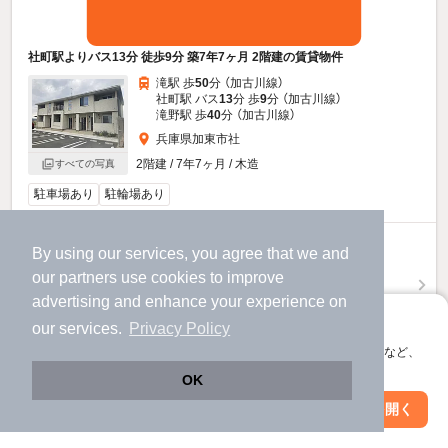
社町駅よりバス13分 徒歩9分 築7年7ヶ月 2階建の賃貸物件
滝駅 歩
50
分 （加古川線）
社町駅 バス
13
分 歩
9
分 （加古川線）
滝野駅 歩
40
分 （加古川線）
兵庫県加東市社
2階建 / 7年7ヶ月 / 木造
すべての写真
駐車場あり
駐輪場あり
5.8
万円
By using our services, you agree that we and
（管理費3,500円）
our
partners
use cookies to improve
advertising and enhance your experience on
不要
1.0ヶ月
敷
礼
アプリに切り替えて、サクサクお部屋探し
2階 / 2LDK / 56.68㎡
our services.
Privacy Policy
会員登録なしですぐ使える。マップ検索やお気に入り保存など、
お問い合わせ
（無料）
アプリ限定の便利な機能が使えます！
OK
Web版で続行
提供
アプリを開く
駅・沿線を変更
絞り込み条件を変更