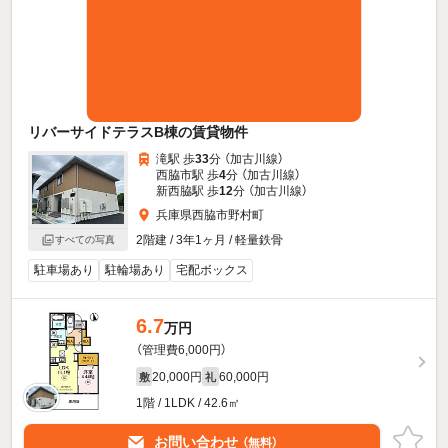
リバーサイドテラスB棟の賃貸物件
滝駅 歩
33
分 （加古川線）
西脇市駅 歩
4
分 （加古川線）
新西脇駅 歩
12
分 （加古川線）
兵庫県西脇市野村町
2階建 / 3年1ヶ月 / 軽量鉄骨
すべての写真
駐車場あり
駐輪場あり
宅配ボックス
6.7
万円
（管理費6,000円）
20,000円
60,000円
敷
礼
1階 / 1LDK / 42.6㎡
お問い合わせ
（無料）