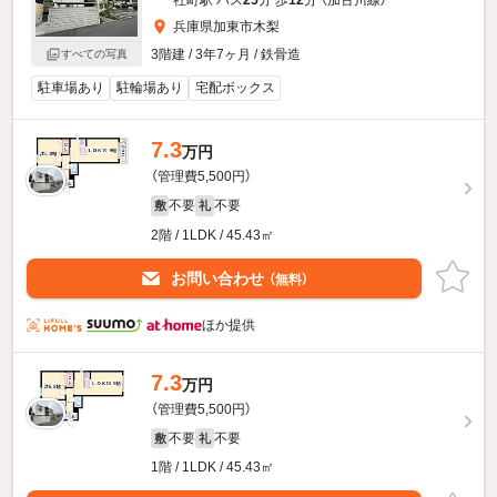
兵庫県加東市木梨
3階建 / 3年7ヶ月 / 鉄骨造
すべての写真
駐車場あり
駐輪場あり
宅配ボックス
7.3
万円
（管理費5,500円）
不要
不要
敷
礼
2階 / 1LDK / 45.43㎡
お問い合わせ
（無料）
ほか提供
7.3
万円
（管理費5,500円）
不要
不要
敷
礼
1階 / 1LDK / 45.43㎡