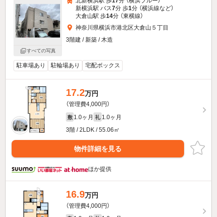
北新横浜駅 歩
17
分 （横浜ブルー）
新横浜駅 バス
7
分 歩
1
分 （横浜線
など
）
大倉山駅 歩
14
分 （東横線）
神奈川県横浜市港北区大倉山５丁目
3階建 / 新築 / 木造
すべての写真
駐車場あり
駐輪場あり
宅配ボックス
17.2
万円
（管理費4,000円）
1.0ヶ月
1.0ヶ月
敷
礼
3階 / 2LDK / 55.06㎡
物件詳細を見る
ほか提供
16.9
万円
（管理費4,000円）