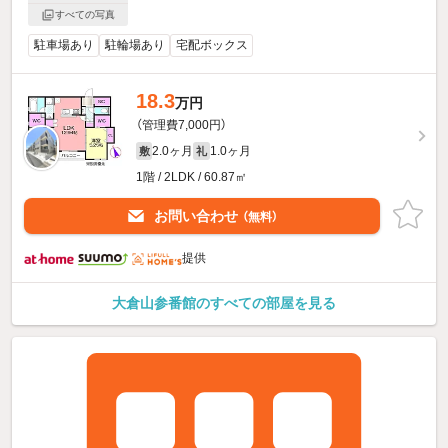
すべての写真
駐車場あり
駐輪場あり
宅配ボックス
18.3
万円
（管理費7,000円）
2.0ヶ月
1.0ヶ月
敷
礼
1階 / 2LDK / 60.87㎡
お問い合わせ
（無料）
提供
大倉山参番館のすべての部屋を見る