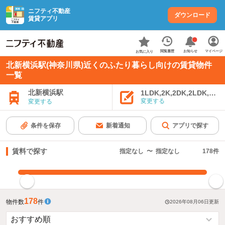
ニフティ不動産
ダウンロード
賃貸アプリ
お知らせ
閲覧履歴
マイページ
お気に入り
北新横浜駅(神奈川県)近くのふたり暮らし向けの賃貸物件
一覧
北新横浜駅
1LDK,2K,2DK,2LDK,3K,
変更する
変更する
条件を保存
新着通知
アプリで探す
賃料で探す
指定なし
〜
指定なし
178
件
指定した賃料で絞り込む
178
物件数
件
2026年08月06日
更新