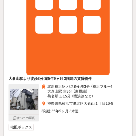
大倉山駅より徒歩3分 築5年9ヶ月 3階建の賃貸物件
北新横浜駅 バス
8
分 歩
3
分 （横浜ブルー）
大倉山駅 歩
3
分 （東横線）
菊名駅 歩
15
分 （横浜線
など
）
神奈川県横浜市港北区大倉山１丁目16-8
3階建 / 5年9ヶ月 / 木造
すべての写真
宅配ボックス