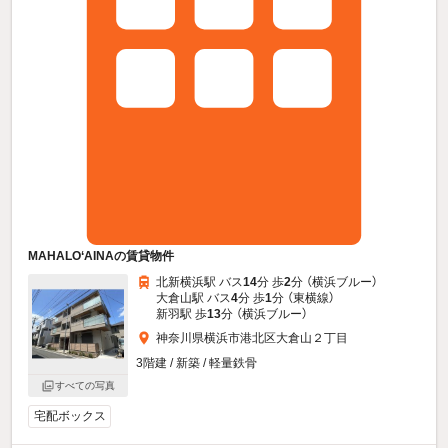
MAHALO‘AINAの賃貸物件
北新横浜駅 バス
14
分 歩
2
分 （横浜ブルー）
大倉山駅 バス
4
分 歩
1
分 （東横線）
新羽駅 歩
13
分 （横浜ブルー）
神奈川県横浜市港北区大倉山２丁目
3階建 / 新築 / 軽量鉄骨
すべての写真
宅配ボックス