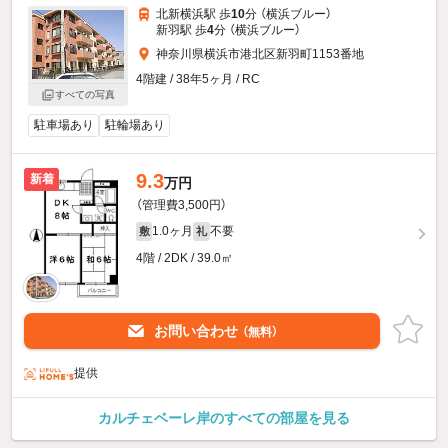
北新横浜駅 歩
10
分 （横浜ブルー）
新羽駅 歩
4
分 （横浜ブルー）
神奈川県横浜市港北区新羽町1153番地
4階建 / 38年5ヶ月 / RC
すべての写真
駐車場あり
駐輪場あり
9.3
新着
万円
（管理費3,500円）
1.0ヶ月
不要
敷
礼
4階 / 2DK / 39.0㎡
お問い合わせ
（無料）
提供
カルチェベーレ岸のすべての部屋を見る