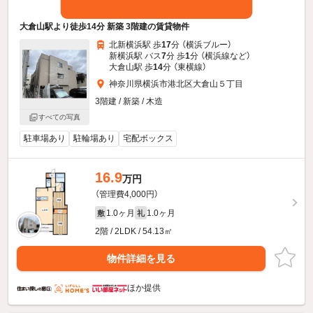
大倉山駅より徒歩14分 新築 3階建の賃貸物件
北新横浜駅 歩
17
分 （横浜ブルー）
新横浜駅 バス
7
分 歩
1
分 （横浜線
など
）
大倉山駅 歩
14
分 （東横線）
神奈川県横浜市港北区大倉山５丁目
3階建 / 新築 / 木造
すべての写真
駐車場あり
駐輪場あり
宅配ボックス
16.9
万円
（管理費4,000円）
1.0ヶ月
1.0ヶ月
敷
礼
2階 / 2LDK / 54.13㎡
物件詳細を見る
ほか提供