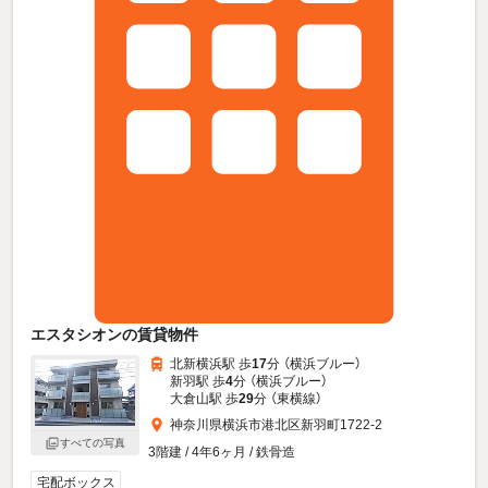
エスタシオンの賃貸物件
北新横浜駅 歩
17
分 （横浜ブルー）
新羽駅 歩
4
分 （横浜ブルー）
大倉山駅 歩
29
分 （東横線）
神奈川県横浜市港北区新羽町1722-2
すべての写真
3階建 / 4年6ヶ月 / 鉄骨造
宅配ボックス