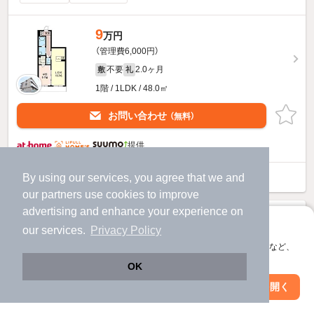
9
万円
（管理費6,000円）
不要
2.0ヶ月
敷
礼
1階 / 1LDK / 48.0㎡
お問い合わせ
（無料）
提供
ル・ブルジョンのすべての部屋を見る
By using our services, you agree that we and
our
partners
use cookies to improve
advertising and enhance your experience on
アプリに切り替えて、サクサクお部屋探し
our services.
Privacy Policy
会員登録なしですぐ使える。マップ検索やお気に入り保存など、
アプリ限定の便利な機能が使えます！
OK
Web版で続行
アプリを開く
駅・沿線を変更
絞り込み条件を変更