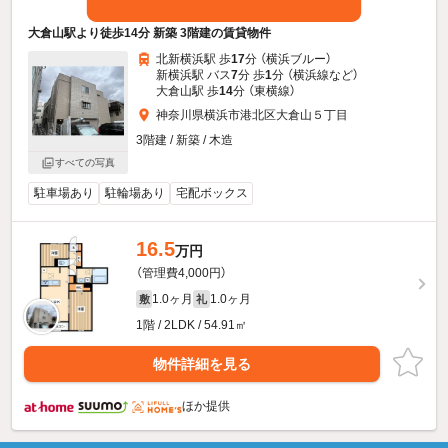
大倉山駅より徒歩14分 新築 3階建の賃貸物件
北新横浜駅 歩
17
分 （横浜ブルー）
新横浜駅 バス
7
分 歩
1
分 （横浜線
など
）
大倉山駅 歩
14
分 （東横線）
神奈川県横浜市港北区大倉山５丁目
3階建 / 新築 / 木造
すべての写真
駐車場あり
駐輪場あり
宅配ボックス
16.5
万円
（管理費4,000円）
1.0ヶ月
1.0ヶ月
敷
礼
1階 / 2LDK / 54.91㎡
物件詳細を見る
ほか提供