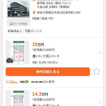
新羽駅 歩
1
分 （横浜ブルー）
大倉山駅 歩
25
分 （東横線）
神奈川県横浜市港北区新羽町1284
6階建 / 新築 / RC
すべての写真
駐輪場あり
宅配ボックス
15
万円
（管理費13,000円）
1.0ヶ月
1.0ヶ月
敷
礼
4階 / 1LDK / 50.05㎡
物件詳細を見る
ほか提供
14.3
万円
（管理費13,000円）
1.0ヶ月
1.0ヶ月
敷
礼