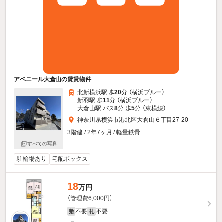
アベニール大倉山の賃貸物件
北新横浜駅 歩
20
分 （横浜ブルー）
新羽駅 歩
11
分 （横浜ブルー）
大倉山駅 バス
8
分 歩
5
分 （東横線）
神奈川県横浜市港北区大倉山６丁目27-20
3階建 / 2年7ヶ月 / 軽量鉄骨
すべての写真
駐輪場あり
宅配ボックス
18
万円
（管理費6,000円）
不要
不要
敷
礼