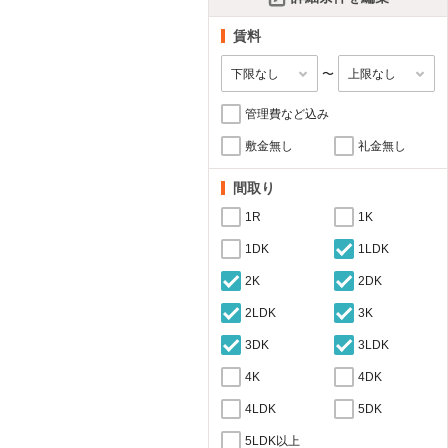
賃料
〜
管理費など込み
敷金無し
礼金無し
間取り
1R
1K
1DK
1LDK
2K
2DK
2LDK
3K
3DK
3LDK
4K
4DK
4LDK
5DK
5LDK以上