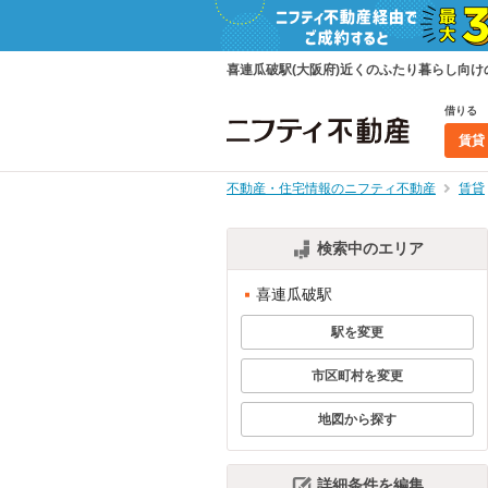
喜連瓜破駅(大阪府)近くのふたり暮らし向
借りる
賃貸
不動産・住宅情報のニフティ不動産
賃貸
検索中のエリア
喜連瓜破駅
駅を変更
市区町村を変更
地図から探す
詳細条件を編集