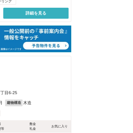
ーリング
詳細を見る
）
目6-25
月
木造
建物構造
料
敷金
お気に入り
費等
礼金