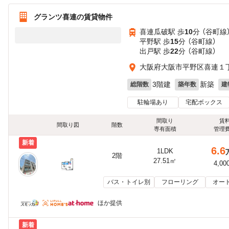
グランツ喜連の賃貸物件
喜連瓜破駅 歩
10
分 （谷町線
平野駅 歩
15
分 （谷町線）
出戸駅 歩
22
分 （谷町線）
大阪府大阪市平野区喜連１
3階建
新築
総階数
築年数
建
駐輪場あり
宅配ボックス
間取り
賃
間取り図
階数
専有面積
管理
新着
6.6
1LDK
2階
27.51㎡
4,00
バス・トイレ別
フローリング
オー
ほか提供
新着