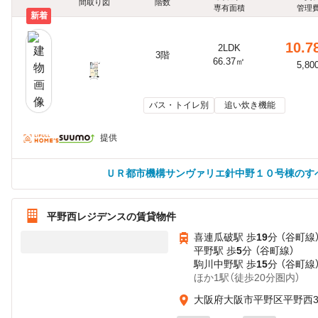
間取り図
階数
専有面積
管理
新着
10.7
2LDK
3階
66.37㎡
5,80
バス・トイレ別
追い炊き機能
提供
ＵＲ都市機構サンヴァリエ針中野１０号棟のす
平野西レジデンスの賃貸物件
喜連瓜破駅 歩
19
分 （谷町線
平野駅 歩
5
分 （谷町線）
駒川中野駅 歩
15
分 （谷町線
ほか1駅（徒歩20分圏内）
大阪府大阪市平野区平野西