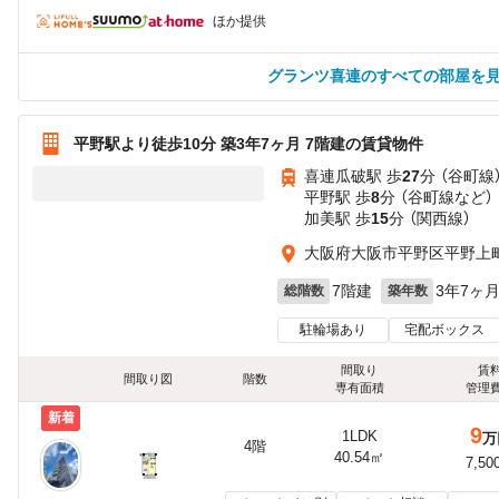
ほか提供
グランツ喜連のすべての部屋を
平野駅より徒歩10分 築3年7ヶ月 7階建の賃貸物件
喜連瓜破駅 歩
27
分 （谷町線
平野駅 歩
8
分 （谷町線
など
）
加美駅 歩
15
分 （関西線）
大阪府大阪市平野区平野上
7階建
3年7ヶ
総階数
築年数
駐輪場あり
宅配ボックス
間取り
賃
間取り図
階数
専有面積
管理
新着
9
1LDK
万
4階
40.54㎡
7,50