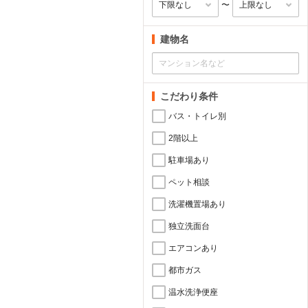
〜
建物名
こだわり条件
バス・トイレ別
2階以上
駐車場あり
ペット相談
洗濯機置場あり
独立洗面台
エアコンあり
都市ガス
温水洗浄便座