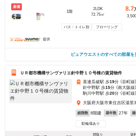
新着
8.7
2LDK
1階
72.75㎡
3,50
バス・トイレ別
フローリング
提供
ピュアウエストのすべての部屋を
ＵＲ都市機構サンヴァリエ針中野１０号棟の賃貸物件
喜連瓜破駅 歩
19
分 （谷町線
針中野駅 歩
15
分 （南大阪線
駒川中野駅 歩
20
分 （谷町線
大阪府大阪市東住吉区湯里
8階建
27年
総階数
築年数
建
駐輪場あり
間取り
賃