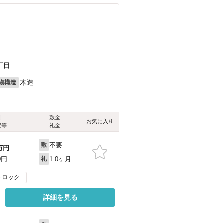
）
丁目
木造
物構造
料
敷金
お気に入り
費等
礼金
不要
敷
万円
1.0ヶ月
0円
礼
トロック
詳細を見る