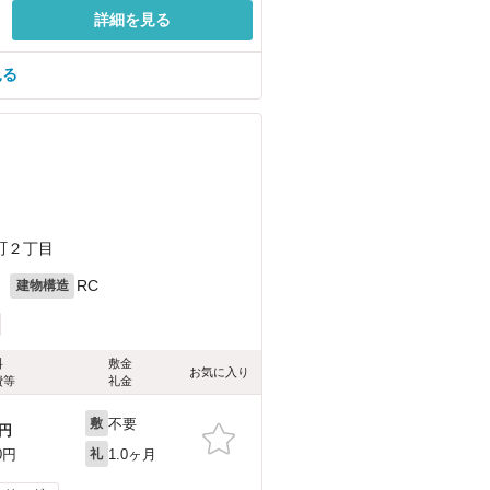
詳細を見る
見る
）
町２丁目
月
RC
建物構造
料
敷金
お気に入り
費等
礼金
不要
敷
円
1.0ヶ月
0円
礼