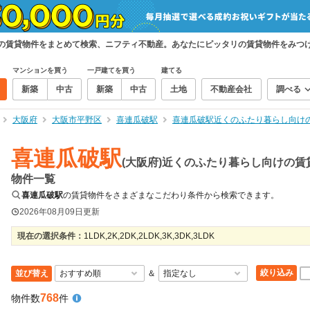
けの賃貸物件をまとめて検索、ニフティ不動産。あなたにピッタリの賃貸物件をみつ
マンションを買う
一戸建てを買う
建てる
新築
中古
新築
中古
土地
不動産会社
調べる
大阪府
大阪市平野区
喜連瓜破駅
喜連瓜破駅近くのふたり暮らし向け
喜連瓜破駅
(大阪府)近くのふたり暮らし向けの賃
物件一覧
喜連瓜破駅
の賃貸物件をさまざまなこだわり条件から検索できます。
2026年08月09日
更新
現在の選択条件：
1LDK,2K,2DK,2LDK,3K,3DK,3LDK
絞り込み
並び替え
＆
768
物件数
件