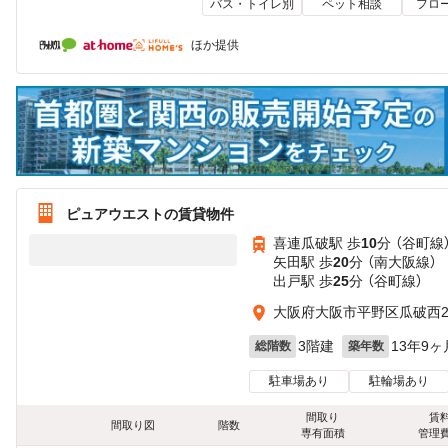
バス・トイレ別
ペット相談
フロ
ほか提供
ピュアウエストの賃貸物件
喜連瓜破駅 歩
10
分 （谷町線
矢田駅 歩
20
分 （南大阪線）
出戸駅 歩
25
分 （谷町線）
大阪府大阪市平野区瓜破西2丁
3階建
13年9ヶ
総階数
築年数
駐車場あり
駐輪場あり
間取り
賃
間取り図
階数
専有面積
管理