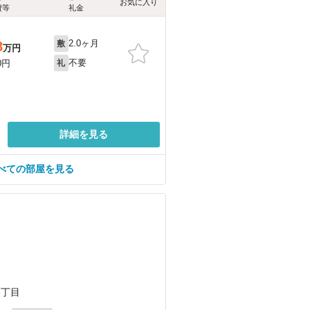
お気に入り
費等
礼金
2.0ヶ月
8
敷
万円
不要
0円
礼
詳細を見る
べての部屋を見る
）
）
3丁目