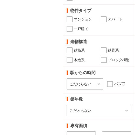
物件タイプ
マンション
アパート
一戸建て
建物構造
鉄筋系
鉄骨系
木造系
ブロック構造
駅からの時間
バス可
築年数
専有面積