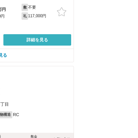
不要
敷
万円
117,000円
0円
礼
詳細を見る
見る
）
）
）
3丁目
RC
物構造
料
敷金