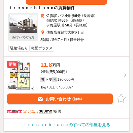
ｔｒｅｓｏｒｂｌａｎｃの賃貸物件
佐賀駅 バス
4
分 歩
6
分 （長崎線）
鍋島駅 歩
56
分 （長崎線）
伊賀屋駅 歩
58
分 （長崎線）
佐賀県佐賀市大財6丁目
すべての写真
3階建 / 5年7ヶ月 / 軽量鉄骨
駐輪場あり
宅配ボックス
11.8
新着
万円
（管理費5,000円）
不要
180,000円
敷
礼
1階 / 3LDK / 66.03㎡
お問い合わせ
（無料）
提供
ｔｒｅｓｏｒｂｌａｎｃのすべての部屋を見る