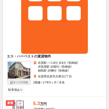
エス・ハーベストの賃貸物件
佐賀駅 バス
2
分 歩
1
分 （長崎線）
伊賀屋駅 歩
52
分 （長崎線）
鍋島駅 歩
58
分 （長崎線）
佐賀県佐賀市兵庫北2丁目
2階建 / 17年5ヶ月 / 木造
すべての写真
駐車場あり
5.3
新着
万円