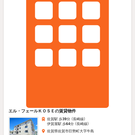
エル・フェールＫＯＳＥの賃貸物件
佐賀駅 歩
39
分 （長崎線）
伊賀屋駅 歩
64
分 （長崎線）
佐賀県佐賀市巨勢町大字牛島