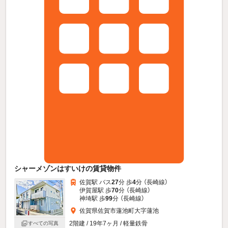
シャーメゾンはすいけの賃貸物件
佐賀駅 バス
27
分 歩
4
分 （長崎線）
伊賀屋駅 歩
70
分 （長崎線）
神埼駅 歩
99
分 （長崎線）
佐賀県佐賀市蓮池町大字蓮池
2階建 / 19年7ヶ月 / 軽量鉄骨
すべての写真