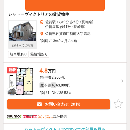
シャトーヴィクトリアの賃貸物件
佐賀駅 バス
9
分 歩
5
分 （長崎線）
伊賀屋駅 歩
57
分 （長崎線）
佐賀県佐賀市巨勢町大字高尾
2階建 / 13年9ヶ月 / 木造
すべての写真
駐車場あり
駐輪場あり
4.8
新着
万円
（管理費2,900円）
不要
63,000円
敷
礼
2階 / 1LDK / 38.53㎡
お問い合わせ
（無料）
ほか提供
シャトーヴィクトリアのすべての部屋を見る