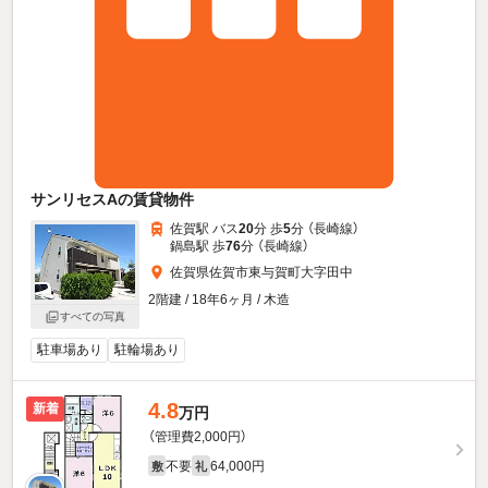
サンリセスAの賃貸物件
佐賀駅 バス
20
分 歩
5
分 （長崎線）
鍋島駅 歩
76
分 （長崎線）
佐賀県佐賀市東与賀町大字田中
2階建 / 18年6ヶ月 / 木造
すべての写真
駐車場あり
駐輪場あり
4.8
新着
万円
（管理費2,000円）
不要
64,000円
敷
礼