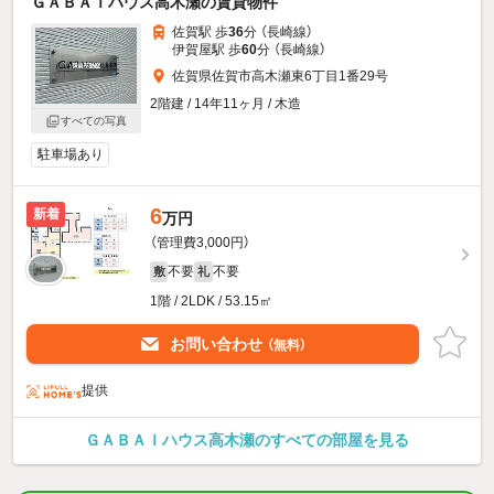
ＧＡＢＡＩハウス高木瀬の賃貸物件
佐賀駅 歩
36
分 （長崎線）
伊賀屋駅 歩
60
分 （長崎線）
佐賀県佐賀市高木瀬東6丁目1番29号
2階建 / 14年11ヶ月 / 木造
すべての写真
駐車場あり
6
新着
万円
（管理費3,000円）
不要
不要
敷
礼
1階 / 2LDK / 53.15㎡
お問い合わせ
（無料）
提供
ＧＡＢＡＩハウス高木瀬のすべての部屋を見る