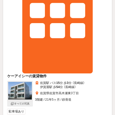
ケーアイシーの賃貸物件
佐賀駅 バス
15
分 歩
3
分 （長崎線）
伊賀屋駅 歩
54
分 （長崎線）
佐賀県佐賀市高木瀬東3丁目
3階建 / 21年5ヶ月 / 鉄骨造
すべての写真
駐車場あり