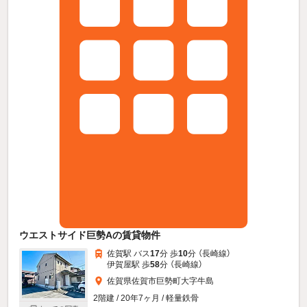
ウエストサイド巨勢Aの賃貸物件
佐賀駅 バス
17
分 歩
10
分 （長崎線）
伊賀屋駅 歩
58
分 （長崎線）
佐賀県佐賀市巨勢町大字牛島
2階建 / 20年7ヶ月 / 軽量鉄骨