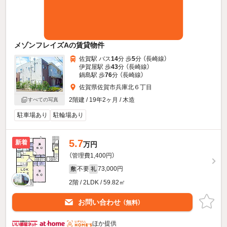
メゾンフレイズAの賃貸物件
佐賀駅 バス
14
分 歩
5
分 （長崎線）
伊賀屋駅 歩
43
分 （長崎線）
鍋島駅 歩
76
分 （長崎線）
佐賀県佐賀市兵庫北６丁目
2階建 / 19年2ヶ月 / 木造
すべての写真
駐車場あり
駐輪場あり
5.7
新着
万円
（管理費1,400円）
不要
73,000円
敷
礼
2階 / 2LDK / 59.82㎡
お問い合わせ
（無料）
ほか提供