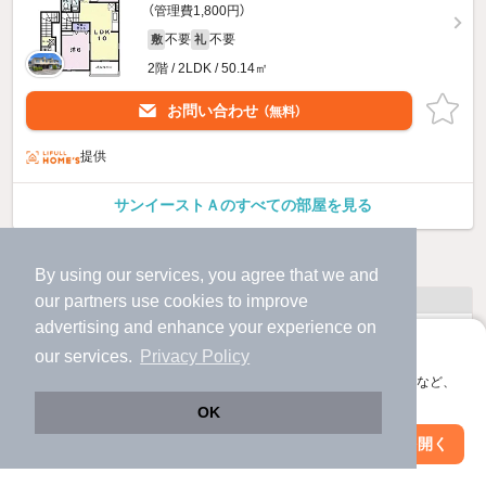
（管理費1,800円）
不要
不要
敷
礼
2階 / 2LDK / 50.14㎡
お問い合わせ
（無料）
提供
サンイーストＡのすべての部屋を見る
他の人はこんな条件で絞り込んでいます！
By using our services, you agree that we and
人気のこだわり条件
our
partners
use cookies to improve
advertising and enhance your experience on
バス・トイレ別
2階以上
アプリに切り替えて、サクサクお部屋探し
our services.
Privacy Policy
会員登録なしですぐ使える。マップ検索やお気に入り保存など、
駐車場あり
ペット相談
アプリ限定の便利な機能が使えます！
OK
Web版で続行
アプリを開く
洗濯機置場あり
独立洗面台
市区町村を変更
絞り込み条件を変更