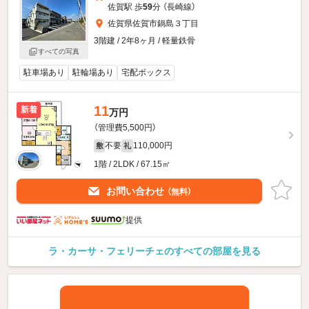
佐賀駅 歩
59
分 （長崎線）
佐賀県佐賀市鍋島３丁目
3階建 / 2年8ヶ月 / 軽量鉄骨
すべての写真
駐車場あり
駐輪場あり
宅配ボックス
11
新着
万円
（管理費5,500円）
不要
110,000円
敷
礼
1階 / 2LDK / 67.15㎡
お問い合わせ
（無料）
提供
ラ・カーサ・フェリーチェのすべての部屋を見る