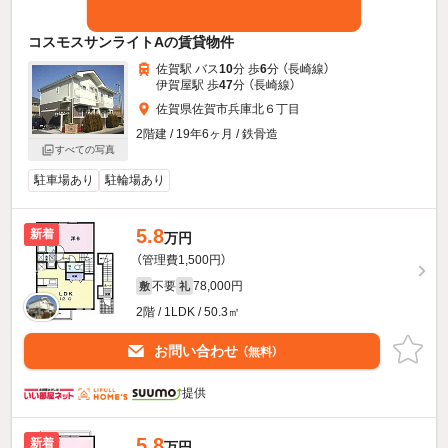
コスモスサンライトAの賃貸物件
佐賀駅 バス
10
分 歩
6
分 （長崎線）
伊賀屋駅 歩
47
分 （長崎線）
佐賀県佐賀市兵庫北６丁目
2階建 / 19年6ヶ月 / 鉄骨造
すべての写真
駐車場あり
駐輪場あり
5.8
新着
万円
（管理費1,500円）
不要
78,000円
敷
礼
2階 / 1LDK / 50.3㎡
お問い合わせ
（無料）
提供
5.8
新着
万円