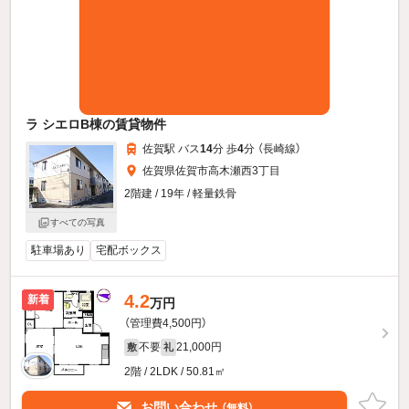
ラ シエロB棟の賃貸物件
佐賀駅 バス
14
分 歩
4
分 （長崎線）
佐賀県佐賀市高木瀬西3丁目
2階建 / 19年 / 軽量鉄骨
すべての写真
駐車場あり
宅配ボックス
4.2
新着
万円
（管理費4,500円）
不要
21,000円
敷
礼
2階 / 2LDK / 50.81㎡
お問い合わせ
（無料）