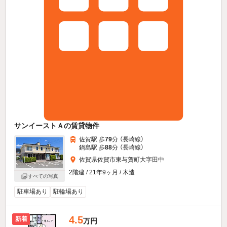
サンイーストＡの賃貸物件
佐賀駅 歩
79
分 （長崎線）
鍋島駅 歩
88
分 （長崎線）
佐賀県佐賀市東与賀町大字田中
2階建 / 21年9ヶ月 / 木造
すべての写真
駐車場あり
駐輪場あり
4.5
新着
万円