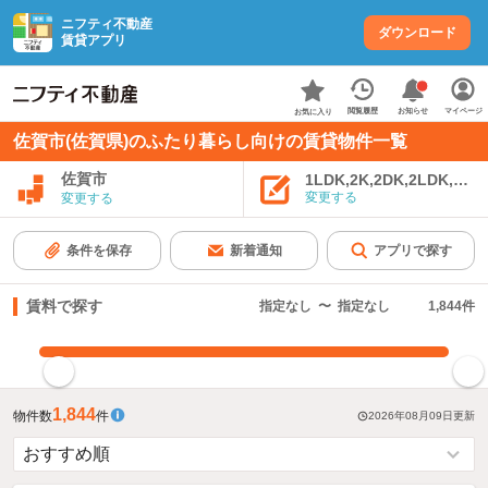
ニフティ不動産
ダウンロード
賃貸アプリ
お知らせ
閲覧履歴
マイページ
お気に入り
佐賀市(佐賀県)のふたり暮らし向けの賃貸物件一覧
佐賀市
1LDK,2K,2DK,2LDK,3K,
変更する
変更する
条件を保存
新着通知
アプリで探す
賃料で探す
指定なし
〜
指定なし
1,844
件
指定した賃料で絞り込む
1,844
物件数
件
2026年08月09日
更新