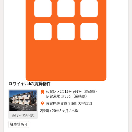
ロワイヤルIの賃貸物件
佐賀駅 バス
15
分 歩
7
分 （長崎線）
伊賀屋駅 歩
33
分 （長崎線）
佐賀県佐賀市兵庫町大字西渕
2階建 / 20年3ヶ月 / 木造
すべての写真
駐車場あり