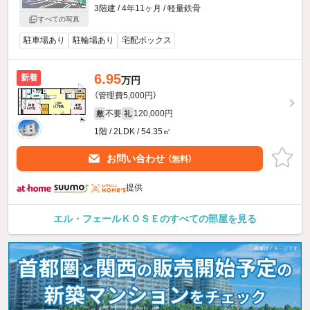
3階建 / 4年11ヶ月 / 軽量鉄骨
すべての写真
駐車場あり
駐輪場あり
宅配ボックス
6.95
新着
万円
（管理費5,000円）
不要
120,000円
敷
礼
1階 / 2LDK / 54.35㎡
お問い合わせ
（無料）
提供
エル・フェールＫＯＳＥのすべての部屋を見る